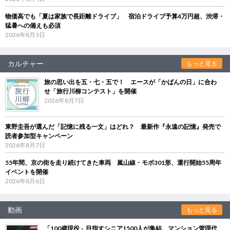
物価高でも「夏は家族で長距離ドライブ」 宿泊ドライブ予算4万円超、渋滞・
猛暑への備えも必須
2026年8月3日
カルチャー
もっと見る
旅の思い出を五・七・五で！ エースが「かばんの日」に合わ
せ「旅行川柳コンテスト」を開催
2026年8月7日
東野圭吾が選んだ「記憶に残る一文」はどれ？ 最新作『永遠の記憶』発売で
読者参加型キャンペーン
2026年8月7日
55年間、京の街を走り続けてきた車両 嵐山線・モボ301形、運行開始55周年
イベントを開催
2026年8月6日
動画
もっと見る
「100歳現役」目指すシニア1500人が集結 マンション管理代