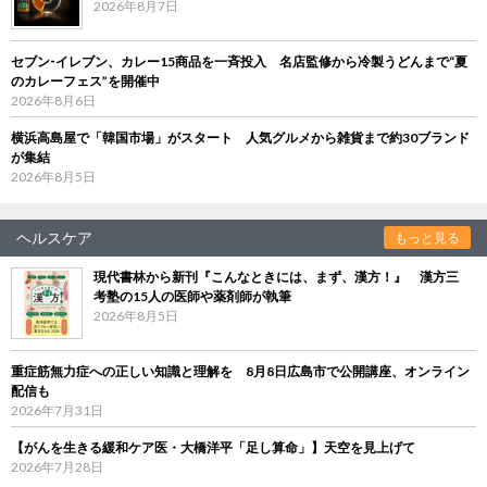
2026年8月7日
セブン‐イレブン、カレー15商品を一斉投入 名店監修から冷製うどんまで“夏
のカレーフェス”を開催中
2026年8月6日
横浜高島屋で「韓国市場」がスタート 人気グルメから雑貨まで約30ブランド
が集結
2026年8月5日
ヘルスケア
もっと見る
現代書林から新刊『こんなときには、まず、漢方！』 漢方三
考塾の15人の医師や薬剤師が執筆
2026年8月5日
重症筋無力症への正しい知識と理解を 8月8日広島市で公開講座、オンライン
配信も
2026年7月31日
【がんを生きる緩和ケア医・大橋洋平「足し算命」】天空を見上げて
2026年7月28日