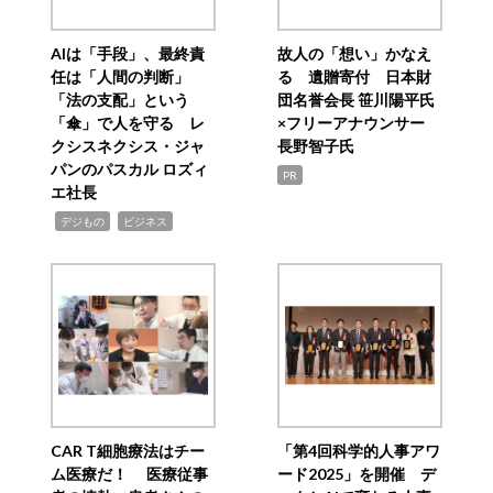
AIは「手段」、最終責
故人の「想い」かなえ
任は「人間の判断」
る 遺贈寄付 日本財
「法の支配」という
団名誉会長 笹川陽平氏
「傘」で人を守る レ
×フリーアナウンサー
クシスネクシス・ジャ
長野智子氏
パンのパスカル ロズィ
PR
エ社長
,
,
デジもの
ビジネス
CAR T細胞療法はチー
「第4回科学的人事アワ
ム医療だ！ 医療従事
ード2025」を開催 デ