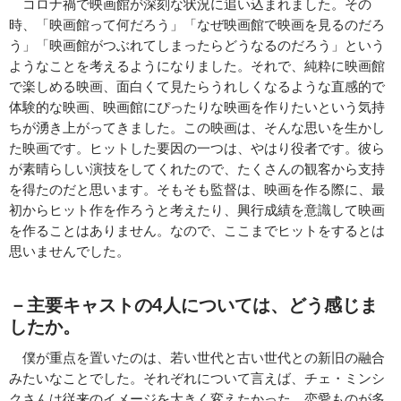
コロナ禍で映画館が深刻な状況に追い込まれました。その
時、「映画館って何だろう」「なぜ映画館で映画を見るのだろ
う」「映画館がつぶれてしまったらどうなるのだろう」という
ようなことを考えるようになりました。それで、純粋に映画館
で楽しめる映画、面白くて見たらうれしくなるような直感的で
体験的な映画、映画館にぴったりな映画を作りたいという気持
ちが湧き上がってきました。この映画は、そんな思いを生かし
た映画です。ヒットした要因の一つは、やはり役者です。彼ら
が素晴らしい演技をしてくれたので、たくさんの観客から支持
を得たのだと思います。そもそも監督は、映画を作る際に、最
初からヒット作を作ろうと考えたり、興行成績を意識して映画
を作ることはありません。なので、ここまでヒットをするとは
思いませんでした。
－主要キャストの4人については、どう感じま
したか。
僕が重点を置いたのは、若い世代と古い世代との新旧の融合
みたいなことでした。それぞれについて言えば、チェ・ミンシ
クさんは従来のイメージを大きく変えたかった。恋愛ものが多