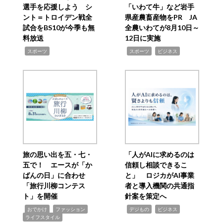
選手を応援しよう シ
「いわて牛」など岩手
ント＝トロイデン戦全
県産農畜産物をPR JA
試合をBS10が今季も無
全農いわてが8月10日～
料放送
12日に実施
,
,
,
スポーツ
スポーツ
ビジネス
旅の思い出を五・七・
「人がAIに求めるのは
五で！ エースが「か
信頼し相談できるこ
ばんの日」に合わせ
と」 ロジカがAI事業
「旅行川柳コンテス
者と導入機関の共通指
ト」を開催
針案を策定へ
,
,
,
,
,
おでかけ
ファッション
デジもの
ビジネス
ライフスタイル