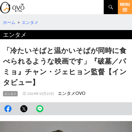
検
索
コ
ン
テ
ホーム
>
エンタメ
ン
エンタメ
ツ
へ
移
「冷たいそばと温かいそばが同時に食
動
べられるような映画です」『破墓／パ
ミョ』チャン・ジェヒョン監督【イン
タビュー】
エンタメOVO
2024年10月23日
エンタメ