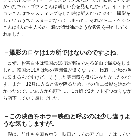
かったキム・ゴウンさんは新しい姿を見せたかった。イ・ドヒ
ョンさんはキャスティングをした時は新人だったのに、撮影を
しているうちにスターになってしまった。それからユ・ヘジン
さんは4人の主人公の一種の潤滑油のような役割を果たしてく
れました。
－撮影のロケは1カ所ではないのですよね。
まず、お墓自体は韓国のほぼ最南端である釜山で撮影をしま
した。韓国の11月は秋の雰囲気が濃くなって、物寂しい秋の色
に染まるんですけど、そうした雰囲気を盛り込みたかったので
す。また、12月に入ると雪が降るため、その前に撮影を進めた
かったので、北の方から順番に、1カ所で2カットずつ撮りなが
ら南下していく感じでした。
－この映画をホラー映画と呼ぶのは少し違うよ
うな気もしますが。
僕は、前作も今回もホラー映画としてのアプローチはしてい