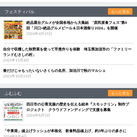
フェスティバル
もっと見る
絶品屋台グルメが全国各地から大集結 “庶民派食フェス”第4
回「川口×絶品グルメビール＆日本酒祭り2026」を開催
2026年4月15日
自分で収穫した秋野菜を使って芋煮作りを体験 埼玉県加須市の「ファミリー
ランドむさしの村」
2025年11月4日
春だけじゃもったいないさくらの名所、加治川で秋のマルシェ
2025年10月23日
ふむふむ
もっと見る
四日市の公害克服の歴史を伝える絵本『スモックリン』制作プ
ロジェクト クラウドファンディングで支援を募集
2026年8月5日
「中東発」値上げラッシュが本格化 飲食料品値上げ、約3年ぶりの多さに
2026年8月4日