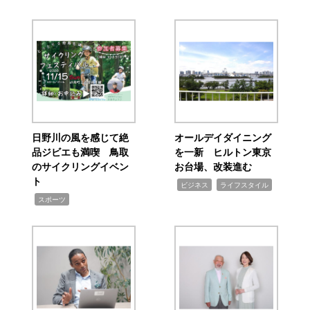
日野川の風を感じて絶
オールデイダイニング
品ジビエも満喫 鳥取
を一新 ヒルトン東京
のサイクリングイベン
お台場、改装進む
ト
,
,
ビジネス
ライフスタイル
,
スポーツ