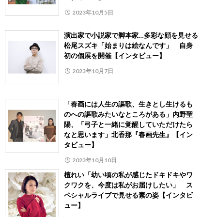
2023年10月5日
演出家で小説家で脚本家…多彩な顔を見せる
松尾スズキ「始まりは絵なんです」 自身
初の個展を開催【インタビュー】
2023年10月7日
「春画には人生の謳歌、生きとし生けるも
のへの謳歌みたいなところがある」内野聖
陽、「弓子と一緒に覚醒していただけたら
なと思います」北香那『春画先生』【イン
タビュー】
2023年10月10日
檀れい「幼い頃の私が感じたドキドキやワ
クワクを、今度は私がお届けしたい」 ス
ペシャルライブで見せる素の姿【インタビ
ュー】