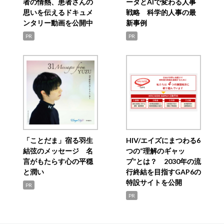
者の情熱、患者さんの
ータとAIで変わる人事
思いを伝えるドキュメ
戦略 科学的人事の最
ンタリー動画を公開中
新事例
PR
PR
「ことだま」宿る羽生
HIV/エイズにまつわる6
結弦のメッセージ 名
つの“理解のギャッ
言がもたらす心の平穏
プ”とは？ 2030年の流
と潤い
行終結を目指すGAP6の
特設サイトを公開
PR
PR