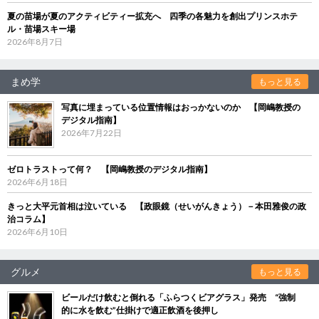
夏の苗場が夏のアクティビティー拡充へ 四季の各魅力を創出プリンスホテ
ル・苗場スキー場
2026年8月7日
まめ学
もっと見る
写真に埋まっている位置情報はおっかないのか 【岡嶋教授の
デジタル指南】
2026年7月22日
ゼロトラストって何？ 【岡嶋教授のデジタル指南】
2026年6月18日
きっと大平元首相は泣いている 【政眼鏡（せいがんきょう）－本田雅俊の政
治コラム】
2026年6月10日
グルメ
もっと見る
ビールだけ飲むと倒れる「ふらつくビアグラス」発売 “強制
的に水を飲む”仕掛けで適正飲酒を後押し