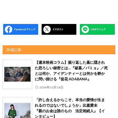
関連記事
【週末映画コラム】掘り返した墓に隠され
た恐ろしい秘密とは…『破墓／パミョ』／死
とは何か、アイデンティーとは何かを静か
に問い掛ける『徒花 ADABANA』
2024年10月18日
「許し合えるからこそ、本当の愛情が生ま
れるのではないでしょうか」比嘉愛未
『親のお金は誰のもの 法定相続人』【イ
ンタビュー】