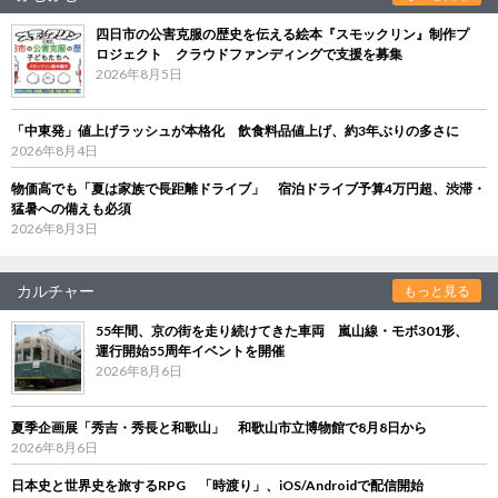
四日市の公害克服の歴史を伝える絵本『スモックリン』制作プ
ロジェクト クラウドファンディングで支援を募集
2026年8月5日
「中東発」値上げラッシュが本格化 飲食料品値上げ、約3年ぶりの多さに
2026年8月4日
物価高でも「夏は家族で長距離ドライブ」 宿泊ドライブ予算4万円超、渋滞・
猛暑への備えも必須
2026年8月3日
カルチャー
もっと見る
55年間、京の街を走り続けてきた車両 嵐山線・モボ301形、
運行開始55周年イベントを開催
2026年8月6日
夏季企画展「秀吉・秀長と和歌山」 和歌山市立博物館で8月8日から
2026年8月6日
日本史と世界史を旅するRPG 「時渡り」、iOS/Androidで配信開始