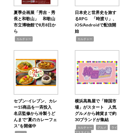
夏季企画展「秀吉・秀
日本史と世界史を旅す
長と和歌山」 和歌山
るRPG 「時渡り」、
市立博物館で8月8日か
iOS/Androidで配信開
ら
始
,
,
カルチャー
カルチャー
セブン‐イレブン、カレ
横浜高島屋で「韓国市
ー15商品を一斉投入
場」がスタート 人気
名店監修から冷製うど
グルメから雑貨まで約
んまで“夏のカレーフェ
30ブランドが集結
ス”を開催中
,
,
,
カルチャー
グルメ
ライ
フスタイル