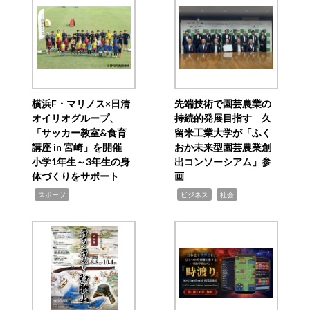
横浜F・マリノス×日清
先端技術で園芸農業の
オイリオグループ、
持続的発展目指す 久
「サッカー教室&食育
留米工業大学が「ふく
講座 in 宮崎」を開催
おか未来型園芸農業創
小学1年生～3年生の身
出コンソーシアム」参
体づくりをサポート
画
,
,
,
スポーツ
ビジネス
社会