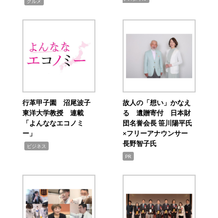
,
グルメ
行革甲子園 沼尾波子
故人の「想い」かなえ
東洋大学教授 連載
る 遺贈寄付 日本財
「よんななエコノミ
団名誉会長 笹川陽平氏
ー」
×フリーアナウンサー
長野智子氏
,
ビジネス
PR