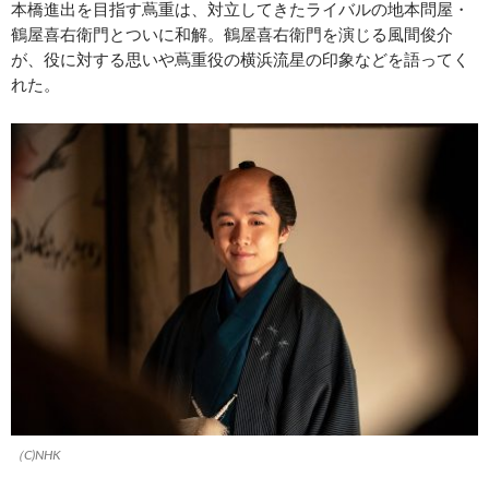
本橋進出を目指す蔦重は、対立してきたライバルの地本問屋・
鶴屋喜右衛門とついに和解。鶴屋喜右衛門を演じる風間俊介
が、役に対する思いや蔦重役の横浜流星の印象などを語ってく
れた。
（C)NHK