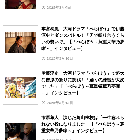
2025年3月9日
本宮泰風 大河ドラマ「べらぼう」で伊藤
淳史とダンスバトル！「刀で斬り合うくら
いの勢いで」【「べらぼう～蔦重栄華乃夢
噺～」インタビュー】
2025年3月16日
伊藤淳史 大河ドラマ「べらぼう」で盛大
な吉原の祭りに挑戦！「踊りの練習が大変
でした」【「べらぼう～蔦重栄華乃夢噺
～」インタビュー】
2025年3月16日
市原隼人 演じた鳥山検校は「一生忘れら
れない役になりました」【「べらぼう～蔦
重栄華乃夢噺～」インタビュー】