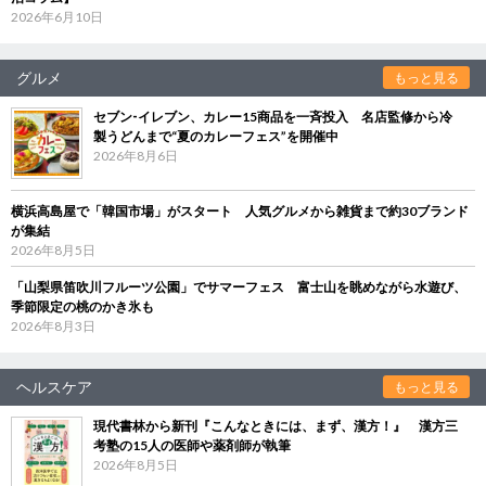
2026年6月10日
グルメ
もっと見る
セブン‐イレブン、カレー15商品を一斉投入 名店監修から冷
製うどんまで“夏のカレーフェス”を開催中
2026年8月6日
横浜高島屋で「韓国市場」がスタート 人気グルメから雑貨まで約30ブランド
が集結
2026年8月5日
「山梨県笛吹川フルーツ公園」でサマーフェス 富士山を眺めながら水遊び、
季節限定の桃のかき氷も
2026年8月3日
ヘルスケア
もっと見る
現代書林から新刊『こんなときには、まず、漢方！』 漢方三
考塾の15人の医師や薬剤師が執筆
2026年8月5日