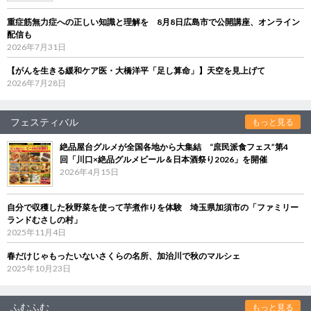
重症筋無力症への正しい知識と理解を 8月8日広島市で公開講座、オンライン
配信も
2026年7月31日
【がんを生きる緩和ケア医・大橋洋平「足し算命」】天空を見上げて
2026年7月28日
フェスティバル
もっと見る
絶品屋台グルメが全国各地から大集結 “庶民派食フェス”第4
回「川口×絶品グルメビール＆日本酒祭り2026」を開催
2026年4月15日
自分で収穫した秋野菜を使って芋煮作りを体験 埼玉県加須市の「ファミリー
ランドむさしの村」
2025年11月4日
春だけじゃもったいないさくらの名所、加治川で秋のマルシェ
2025年10月23日
ふむふむ
もっと見る