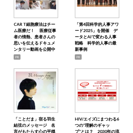
CAR T細胞療法はチー
「第4回科学的人事アワ
ム医療だ！ 医療従事
ード2025」を開催 デ
者の情熱、患者さんの
ータとAIで変わる人事
思いを伝えるドキュメ
戦略 科学的人事の最
ンタリー動画を公開中
新事例
PR
PR
「ことだま」宿る羽生
HIV/エイズにまつわる6
結弦のメッセージ 名
つの“理解のギャッ
言がもたらす心の平穏
プ”とは？ 2030年の流