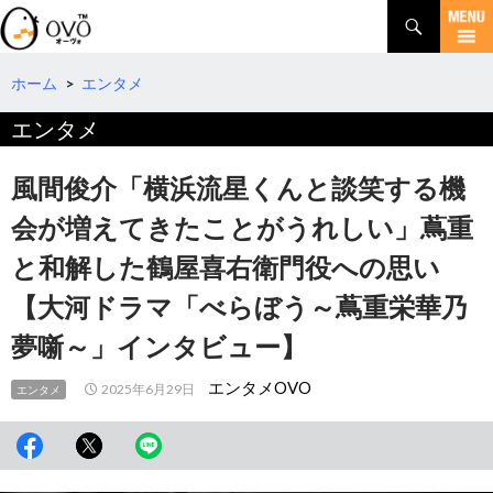
検
索
コ
ン
テ
ホーム
>
エンタメ
ン
エンタメ
ツ
へ
移
風間俊介「横浜流星くんと談笑する機
動
会が増えてきたことがうれしい」蔦重
と和解した鶴屋喜右衛門役への思い
【大河ドラマ「べらぼう～蔦重栄華乃
夢噺～」インタビュー】
エンタメOVO
2025年6月29日
エンタメ