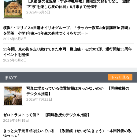
【京都 湯の花温泉・すみや亀峰菴】夏限定のおもてなし「旅館
で“涼”を楽しむ夏の休日」8月末まで開催中
2026年8月6日
横浜F・マリノス×日清オイリオグループ、「サッカー教室&食育講座 in 宮崎」
を開催 小学1年生～3年生の身体づくりをサポート
2026年8月6日
55年間、京の街を走り続けてきた車両 嵐山線・モボ301形、運行開始55周年
イベントを開催
2026年8月6日
まめ学
もっと見る
写真に埋まっている位置情報はおっかないのか 【岡嶋教授の
デジタル指南】
2026年7月22日
ゼロトラストって何？ 【岡嶋教授のデジタル指南】
2026年6月18日
きっと大平元首相は泣いている 【政眼鏡（せいがんきょう）－本田雅俊の政
治コラム】