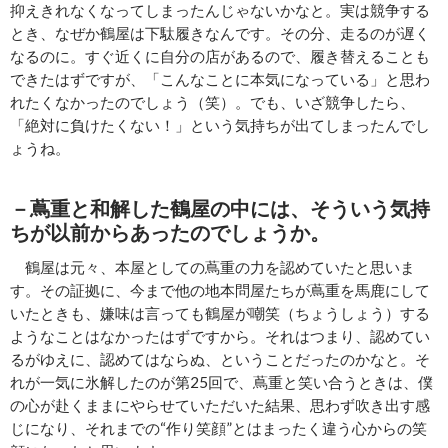
抑えきれなくなってしまったんじゃないかなと。実は競争する
とき、なぜか鶴屋は下駄履きなんです。その分、走るのが遅く
なるのに。すぐ近くに自分の店があるので、履き替えることも
できたはずですが、「こんなことに本気になっている」と思わ
れたくなかったのでしょう（笑）。でも、いざ競争したら、
「絶対に負けたくない！」という気持ちが出てしまったんでし
ょうね。
－蔦重と和解した鶴屋の中には、そういう気持
ちが以前からあったのでしょうか。
鶴屋は元々、本屋としての蔦重の力を認めていたと思いま
す。その証拠に、今まで他の地本問屋たちが蔦重を馬鹿にして
いたときも、嫌味は言っても鶴屋が嘲笑（ちょうしょう）する
ようなことはなかったはずですから。それはつまり、認めてい
るがゆえに、認めてはならぬ、ということだったのかなと。そ
れが一気に氷解したのが第25回で、蔦重と笑い合うときは、僕
の心が赴くままにやらせていただいた結果、思わず吹き出す感
じになり、それまでの“作り笑顔”とはまったく違う心からの笑