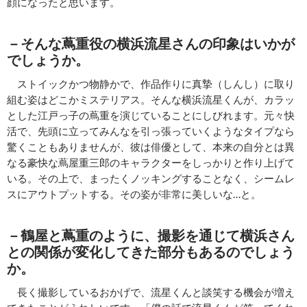
顔になったと思います。
－そんな蔦重役の横浜流星さんの印象はいかが
でしょうか。
ストイックかつ物静かで、作品作りに真摯（しんし）に取り
組む姿はどこかミステリアス。そんな横浜流星くんが、カラッ
とした江戸っ子の蔦重を演じていることにしびれます。元々快
活で、先頭に立ってみんなを引っ張っていくようなタイプなら
驚くこともありませんが、彼は俳優として、本来の自分とは異
なる豪快な蔦屋重三郎のキャラクターをしっかりと作り上げて
いる。その上で、まったくノッキングすることなく、シームレ
スにアウトプットする。その姿が非常に美しいな…と。
－鶴屋と蔦重のように、撮影を通じて横浜さん
との関係が変化してきた部分もあるのでしょう
か。
長く撮影しているおかげで、流星くんと談笑する機会が増え