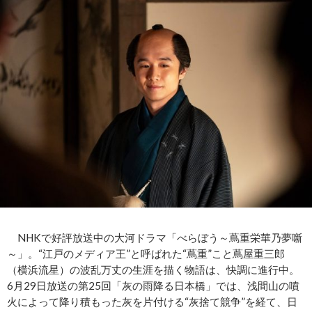
NHKで好評放送中の大河ドラマ「べらぼう～蔦重栄華乃夢噺
～」。“江戸のメディア王”と呼ばれた“蔦重”こと蔦屋重三郎
（横浜流星）の波乱万丈の生涯を描く物語は、快調に進行中。
6月29日放送の第25回「灰の雨降る日本橋」では、浅間山の噴
火によって降り積もった灰を片付ける“灰捨て競争”を経て、日