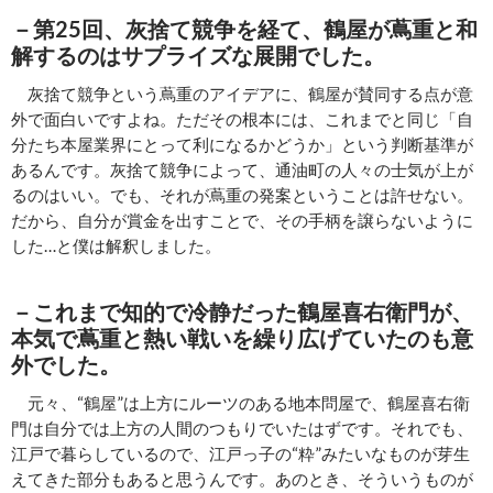
－第25回、灰捨て競争を経て、鶴屋が蔦重と和
解するのはサプライズな展開でした。
灰捨て競争という蔦重のアイデアに、鶴屋が賛同する点が意
外で面白いですよね。ただその根本には、これまでと同じ「自
分たち本屋業界にとって利になるかどうか」という判断基準が
あるんです。灰捨て競争によって、通油町の人々の士気が上が
るのはいい。でも、それが蔦重の発案ということは許せない。
だから、自分が賞金を出すことで、その手柄を譲らないように
した…と僕は解釈しました。
－これまで知的で冷静だった鶴屋喜右衛門が、
本気で蔦重と熱い戦いを繰り広げていたのも意
外でした。
元々、“鶴屋”は上方にルーツのある地本問屋で、鶴屋喜右衛
門は自分では上方の人間のつもりでいたはずです。それでも、
江戸で暮らしているので、江戸っ子の“粋”みたいなものが芽生
えてきた部分もあると思うんです。あのとき、そういうものが