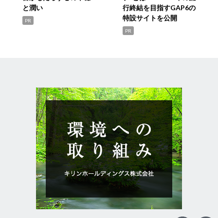
と潤い
行終結を目指すGAP6の
特設サイトを公開
PR
PR