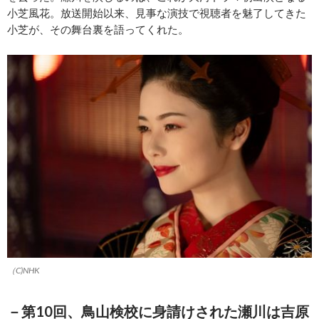
小芝風花。放送開始以来、見事な演技で視聴者を魅了してきた
小芝が、その舞台裏を語ってくれた。
（C)NHK
－第10回、鳥山検校に身請けされた瀬川は吉原