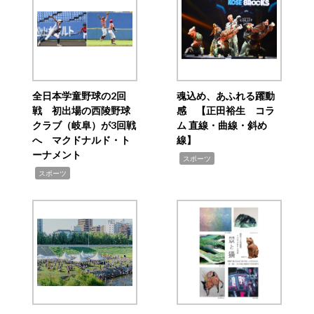
全日本学童野球の2回
魂込め、あふれる躍動
戦 初出場の西陵野球
感 【正田裕生 コラ
クラブ（岐阜）が3回戦
ム 直線・曲線・斜め
へ マクドナルド・ト
線】
ーナメント
,
スポーツ
,
スポーツ