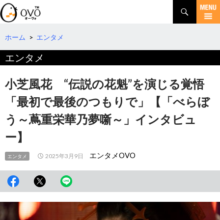
検
索
コ
ン
テ
ホーム
>
エンタメ
ン
エンタメ
ツ
へ
移
小芝風花 “伝説の花魁”を演じる覚悟
動
「最初で最後のつもりで」【「べらぼ
う～蔦重栄華乃夢噺～」インタビュ
ー】
エンタメOVO
2025年3月9日
エンタメ