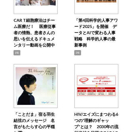
CAR T細胞療法はチー
「第4回科学的人事アワ
ム医療だ！ 医療従事
ード2025」を開催 デ
者の情熱、患者さんの
ータとAIで変わる人事
思いを伝えるドキュメ
戦略 科学的人事の最
ンタリー動画を公開中
新事例
PR
PR
「ことだま」宿る羽生
HIV/エイズにまつわる6
結弦のメッセージ 名
つの“理解のギャッ
言がもたらす心の平穏
プ”とは？ 2030年の流