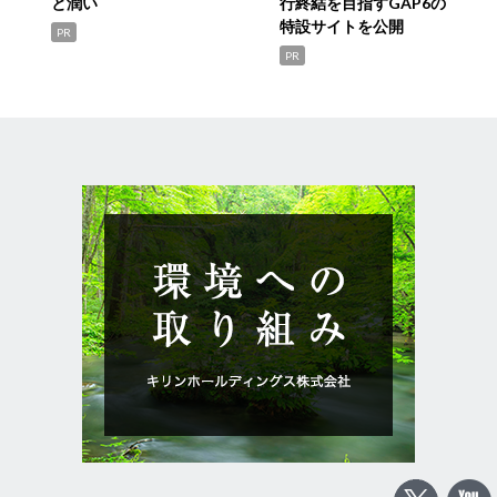
と潤い
行終結を目指すGAP6の
特設サイトを公開
PR
PR