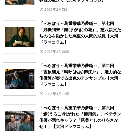
2025年2月7日
「べらぼう～蔦重栄華乃夢噺～」第七回
「好機到来『籬(まがき)の花』」忘八親父た
ちの心を動かした蔦重の人間的成長【大河
ドラマコラム】
2025年2月20日
「べらぼう～蔦重栄華乃夢噺～」第二回
「吉原細見『嗚呼(ああ)御江戸』」魅力的な
俳優陣が奏でる出色のアンサンブル【大河
ドラマコラム】
2025年1月17日
「べらぼう～蔦重栄華乃夢噺～」第六回
「鱗(うろこ)剥がれた『節用集』」ベテラン
俳優が隠れキャラ？「尾美としのりをさが
せ！」【大河ドラマコラム】