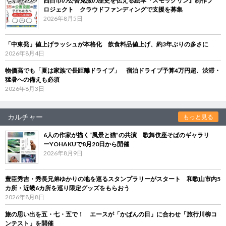
四日市の公害克服の歴史を伝える絵本『スモックリン』制作プ
ロジェクト クラウドファンディングで支援を募集
2026年8月5日
「中東発」値上げラッシュが本格化 飲食料品値上げ、約3年ぶりの多さに
2026年8月4日
物価高でも「夏は家族で長距離ドライブ」 宿泊ドライブ予算4万円超、渋滞・
猛暑への備えも必須
2026年8月3日
カルチャー
もっと見る
6人の作家が描く“風景と猫”の共演 歌舞伎座そばのギャラリ
ーYOHAKUで8月20日から開催
2026年8月9日
豊臣秀吉・秀長兄弟ゆかりの地を巡るスタンプラリーがスタート 和歌山市内5
カ所・近畿6カ所を巡り限定グッズをもらおう
2026年8月8日
旅の思い出を五・七・五で！ エースが「かばんの日」に合わせ「旅行川柳コ
ンテスト」を開催