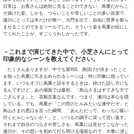
日常は、お客さんは絶対に見ることのできない、蔦重だからこ
そ描けた姿。しかも、つらいことや苦しいことの多い吉原で、
瀬川にとっては本だけが唯一、大門を出て、自由に世界を膨ら
ませることのできるツールでした。そういう姿を蔦重が絵にし
てくれたことが、すごくうれしかったです。
－これまで演じてきた中で、小芝さんにとって
印象的なシーンを教えてください。
たくさんありますが、中でも第9回、身請けが決まったこと
を知った蔦重に引き止められるシーンは、特に印象に残ってい
ます。いつもオフに蔦重と話をするときは、砕けた話し方にな
るんですけど、あの場面では最初、「鳥山さまはすてきな方で
ござんすよ」と、花魁言葉なんです。つまり、瀬川は本心を隠
している。でも、蔦重が「この世のヒルみたいな連中だぞ」と
鳥山さまの悪口を言った瞬間、「あんただって、わっちに吸い
付くヒルじゃないか！」と、いつもの調子に戻って言い返す。
それまで自分のつらさや苦しさを、蔦重には見せてこなかった
瀬川が、その思いを初めて打ち明ける場面なので、大事に演じ