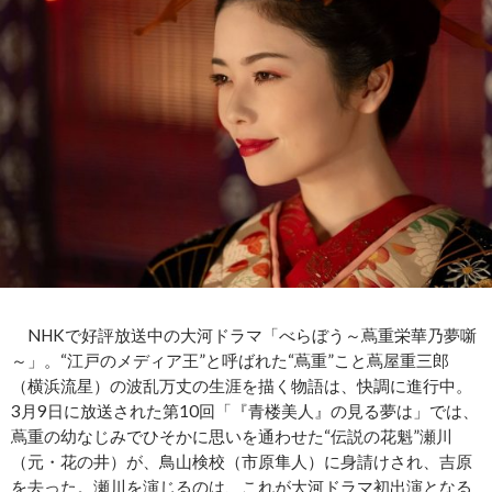
NHKで好評放送中の大河ドラマ「べらぼう～蔦重栄華乃夢噺
～」。“江戸のメディア王”と呼ばれた“蔦重”こと蔦屋重三郎
（横浜流星）の波乱万丈の生涯を描く物語は、快調に進行中。
3月9日に放送された第10回「『青楼美人』の見る夢は」では、
蔦重の幼なじみでひそかに思いを通わせた“伝説の花魁”瀬川
（元・花の井）が、鳥山検校（市原隼人）に身請けされ、吉原
を去った。瀬川を演じるのは、これが大河ドラマ初出演となる