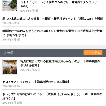
ット！「ぐるーっと！信州ダムめぐり 発電所スタンプラリー
2026」
2026年8月9日
新しい水辺の過ごし方を提案 札幌市・豊平川でイベント「川見2026」を開催
2026年8月9日
韓国旅行でau PAYを使うとPontaポイント最大20％還元！30万店舗以上が対象
に【9月30日まで】
2026年8月8日
まめ学
もっと見る
写真に埋まっている位置情報はおっかないのか 【岡嶋教授の
デジタル指南】
2026年7月22日
ゼロトラストって何？ 【岡嶋教授のデジタル指南】
2026年6月18日
きっと大平元首相は泣いている 【政眼鏡（せいがんきょう）－本田雅俊の政
治コラム】
2026年6月10日