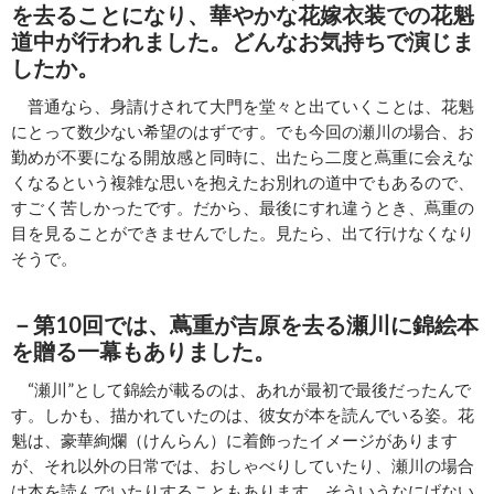
を去ることになり、華やかな花嫁衣装での花魁
道中が行われました。どんなお気持ちで演じま
したか。
普通なら、身請けされて大門を堂々と出ていくことは、花魁
にとって数少ない希望のはずです。でも今回の瀬川の場合、お
勤めが不要になる開放感と同時に、出たら二度と蔦重に会えな
くなるという複雑な思いを抱えたお別れの道中でもあるので、
すごく苦しかったです。だから、最後にすれ違うとき、蔦重の
目を見ることができませんでした。見たら、出て行けなくなり
そうで。
－第10回では、蔦重が吉原を去る瀬川に錦絵本
を贈る一幕もありました。
“瀬川”として錦絵が載るのは、あれが最初で最後だったんで
す。しかも、描かれていたのは、彼女が本を読んでいる姿。花
魁は、豪華絢爛（けんらん）に着飾ったイメージがあります
が、それ以外の日常では、おしゃべりしていたり、瀬川の場合
は本を読んでいたりすることもあります。そういうなにげない