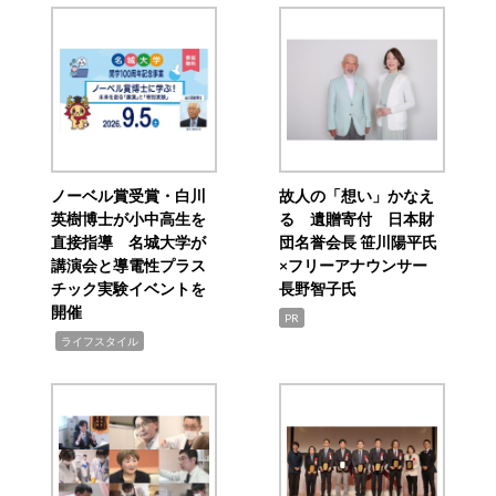
ノーベル賞受賞・白川
故人の「想い」かなえ
英樹博士が小中高生を
る 遺贈寄付 日本財
直接指導 名城大学が
団名誉会長 笹川陽平氏
講演会と導電性プラス
×フリーアナウンサー
チック実験イベントを
長野智子氏
開催
PR
,
ライフスタイル