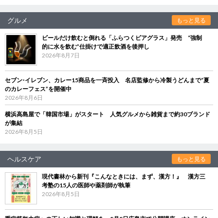
グルメ
もっと見る
ビールだけ飲むと倒れる「ふらつくビアグラス」発売 “強制
的に水を飲む”仕掛けで適正飲酒を後押し
2026年8月7日
セブン‐イレブン、カレー15商品を一斉投入 名店監修から冷製うどんまで“夏
のカレーフェス”を開催中
2026年8月6日
横浜高島屋で「韓国市場」がスタート 人気グルメから雑貨まで約30ブランド
が集結
2026年8月5日
ヘルスケア
もっと見る
現代書林から新刊『こんなときには、まず、漢方！』 漢方三
考塾の15人の医師や薬剤師が執筆
2026年8月5日