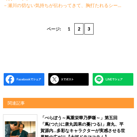
－瀬川の切ない気持ちが伝わってきて、胸打たれるシー…
ページ:
1
2
3
関連記事
「べらぼう～蔦重栄華乃夢噺～」第五回
「蔦(つた)に唐丸因果の蔓(つる)」唐丸、平
賀源内…多彩なキャラクターが実感させる世
界観の広がり【大河ドラマコラム】