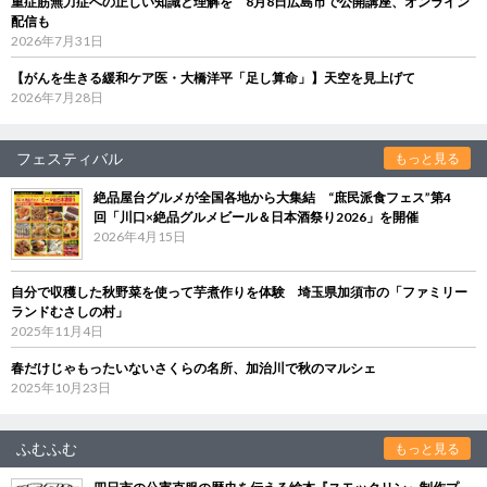
重症筋無力症への正しい知識と理解を 8月8日広島市で公開講座、オンライン
配信も
2026年7月31日
【がんを生きる緩和ケア医・大橋洋平「足し算命」】天空を見上げて
2026年7月28日
フェスティバル
もっと見る
絶品屋台グルメが全国各地から大集結 “庶民派食フェス”第4
回「川口×絶品グルメビール＆日本酒祭り2026」を開催
2026年4月15日
自分で収穫した秋野菜を使って芋煮作りを体験 埼玉県加須市の「ファミリー
ランドむさしの村」
2025年11月4日
春だけじゃもったいないさくらの名所、加治川で秋のマルシェ
2025年10月23日
ふむふむ
もっと見る