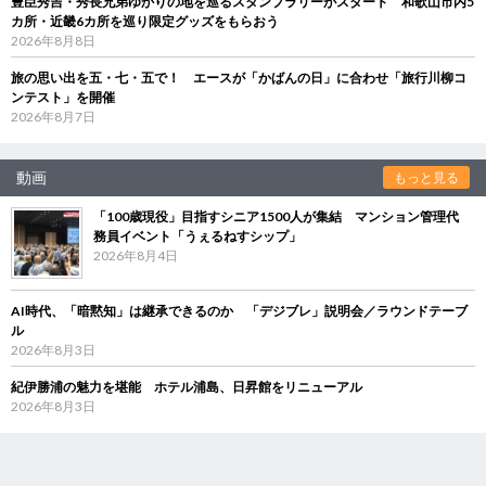
豊臣秀吉・秀長兄弟ゆかりの地を巡るスタンプラリーがスタート 和歌山市内5
カ所・近畿6カ所を巡り限定グッズをもらおう
2026年8月8日
旅の思い出を五・七・五で！ エースが「かばんの日」に合わせ「旅行川柳コ
ンテスト」を開催
2026年8月7日
動画
もっと見る
「100歳現役」目指すシニア1500人が集結 マンション管理代
務員イベント「うぇるねすシップ」
2026年8月4日
AI時代、「暗黙知」は継承できるのか 「デジブレ」説明会／ラウンドテーブ
ル
2026年8月3日
紀伊勝浦の魅力を堪能 ホテル浦島、日昇館をリニューアル
2026年8月3日