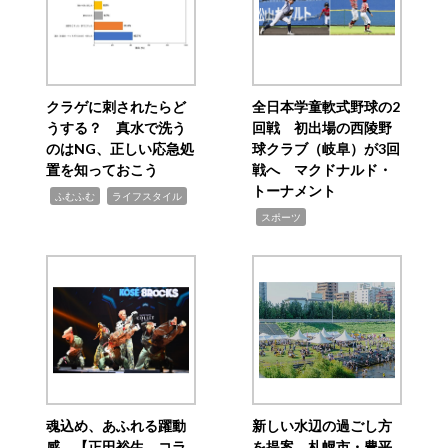
クラゲに刺されたらど
全日本学童軟式野球の2
うする？ 真水で洗う
回戦 初出場の西陵野
のはNG、正しい応急処
球クラブ（岐阜）が3回
置を知っておこう
戦へ マクドナルド・
トーナメント
,
,
ふむふむ
ライフスタイル
,
スポーツ
魂込め、あふれる躍動
新しい水辺の過ごし方
感 【正田裕生 コラ
を提案 札幌市・豊平