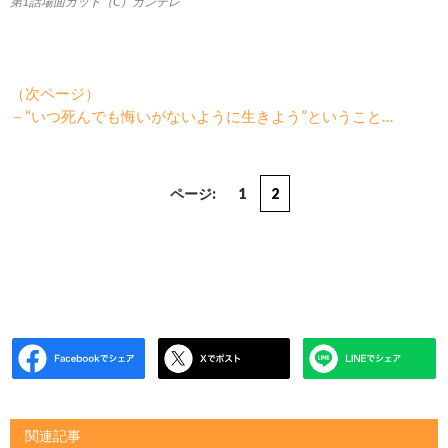
第1話場面カット（C）カンテレ
（次ページ）
－“いつ死んでも悔いがないように生きよう”ということ…
ページ:
1
2
関連記事