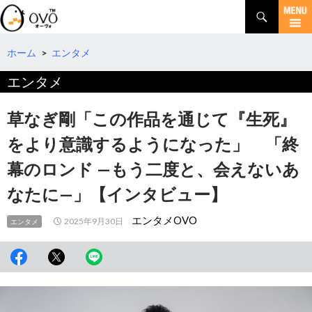
検
索
コ
ン
テ
ホーム
>
エンタメ
ン
エンタメ
ツ
へ
移
草なぎ剛「この作品を通じて『生死』
動
をより意識するようになった」 「終
幕のロンド —もう二度と、会えないあ
なたに—」【インタビュー】
エンタメOVO
2025年9月30日
エンタメ