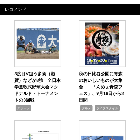
レコメンド
3度目V狙う多賀（滋
秋の日比谷公園に青森
賀）などが8強 全日本
のおいしいものが大集
学童軟式野球大会マク
合 「んめぇ青森フ
ドナルド・トーナメン
ェス」、9月18日から3
トの3回戦
日間
,
,
,
スポーツ
グルメ
ライフスタイル