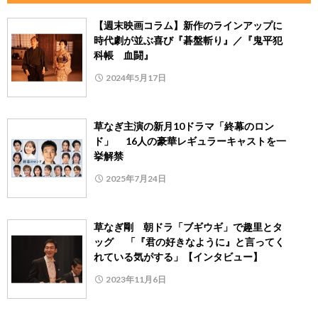
【週末映画コラム】新作のラインアップに
時代劇が並ぶ喜び『碁盤斬り』／『鬼平犯
科帳 血闘』
2024年5月17日
草なぎ主演の新月10ドラマ「終幕のロン
ド」 16人の豪華レギュラーキャストを一
挙解禁
2025年7月24日
草なぎ剛 朝ドラ「ブギウギ」で趣里とタ
ッグ 「『君の好きなように』と言ってく
れている気がする」【インタビュー】
2023年11月6日