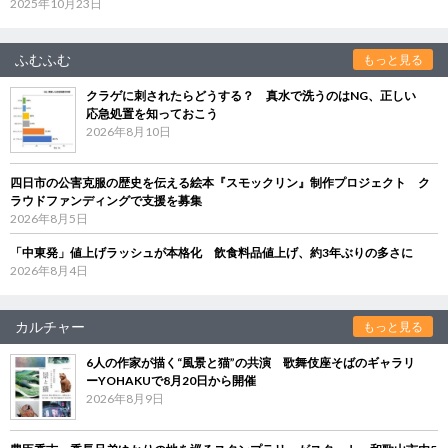
2025年10月23日
ふむふむ
もっと見る
クラゲに刺されたらどうする？ 真水で洗うのはNG、正しい
応急処置を知っておこう
2026年8月10日
四日市の公害克服の歴史を伝える絵本『スモックリン』制作プロジェクト ク
ラウドファンディングで支援を募集
2026年8月5日
「中東発」値上げラッシュが本格化 飲食料品値上げ、約3年ぶりの多さに
2026年8月4日
カルチャー
もっと見る
6人の作家が描く“風景と猫”の共演 歌舞伎座そばのギャラリ
ーYOHAKUで8月20日から開催
2026年8月9日