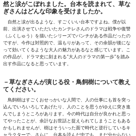
然と涙がこぼれました。台本を読まれて、草な
ぎさんはどんな印象を受けましたか。
自然と涙が出るような、すごくいい台本ですよね。僕が以
前、出演させていただいたカンテレさんのドラマは戦争や復讐
（ふくしゅう）を描いたシリーズでパンチがある作品だったの
ですが、今作は対照的で、温もりがあって、その余韻が後にな
って効いてくるような大人の魅力があるなと感じています。こ
の作品が、ドラマ史に刻まれる“大人のドラマの第一歩”を踏み
出す作品になると思っています。
－草なぎさんが演じる役・鳥飼樹について教え
てください。
鳥飼樹はすごくおせっかいな人間で、人の仕事にも首を突っ
込んでいろいろしてあげたり、人のことを思うがゆえに突き進
んでしまうところがあります。今の時代は自分が良かれと思っ
てやったことが、余計なお世話と捉えられてしまうこともある
かもしれませんが、樹はそういった面で時代と逆行しているキ
ャラクターで。さらに、台本を読んだ中でも、まだ分からない