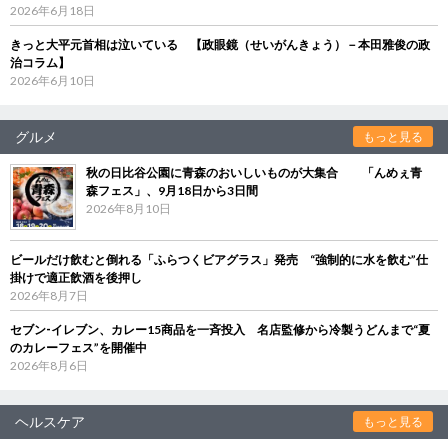
2026年6月18日
きっと大平元首相は泣いている 【政眼鏡（せいがんきょう）－本田雅俊の政
治コラム】
2026年6月10日
グルメ
もっと見る
秋の日比谷公園に青森のおいしいものが大集合 「んめぇ青
森フェス」、9月18日から3日間
2026年8月10日
ビールだけ飲むと倒れる「ふらつくビアグラス」発売 “強制的に水を飲む”仕
掛けで適正飲酒を後押し
2026年8月7日
セブン‐イレブン、カレー15商品を一斉投入 名店監修から冷製うどんまで“夏
のカレーフェス”を開催中
2026年8月6日
ヘルスケア
もっと見る