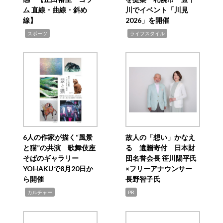
ム 直線・曲線・斜め
川でイベント「川見
線】
2026」を開催
,
,
スポーツ
ライフスタイル
6人の作家が描く“風景
故人の「想い」かなえ
と猫”の共演 歌舞伎座
る 遺贈寄付 日本財
そばのギャラリー
団名誉会長 笹川陽平氏
YOHAKUで8月20日か
×フリーアナウンサー
ら開催
長野智子氏
,
カルチャー
PR