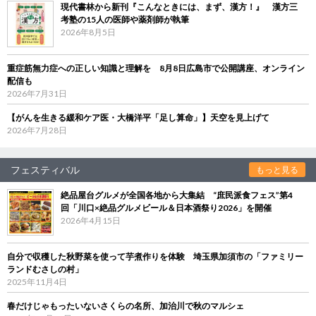
現代書林から新刊『こんなときには、まず、漢方！』 漢方三
考塾の15人の医師や薬剤師が執筆
2026年8月5日
重症筋無力症への正しい知識と理解を 8月8日広島市で公開講座、オンライン
配信も
2026年7月31日
【がんを生きる緩和ケア医・大橋洋平「足し算命」】天空を見上げて
2026年7月28日
フェスティバル
もっと見る
絶品屋台グルメが全国各地から大集結 “庶民派食フェス”第4
回「川口×絶品グルメビール＆日本酒祭り2026」を開催
2026年4月15日
自分で収穫した秋野菜を使って芋煮作りを体験 埼玉県加須市の「ファミリー
ランドむさしの村」
2025年11月4日
春だけじゃもったいないさくらの名所、加治川で秋のマルシェ