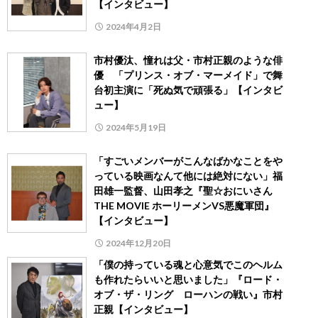
【インタビュー】
2024年4月2日
市村優汰、憧れは父・市村正親のような俳
優 「プリンス・オブ・マーメイド」で舞
台初主演に「死ぬ気で頑張る」【インタビ
ュー】
2024年5月19日
「すごいメンバーがこんなばかなことをや
っている映画なんて他には絶対にない」福
田雄一監督、山田孝之『聖☆おにいさん
THE MOVIE ホーリーメンVS悪魔軍団』
【インタビュー】
2024年12月20日
「僕の持っている魂と心意気でこのヘルム
も作れたらいいと思いました」『ロード・
オブ・ザ・リング ローハンの戦い』市村
正親【インタビュー】