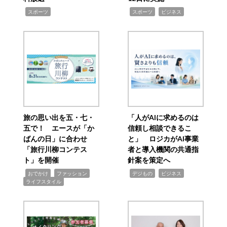
,
,
,
スポーツ
スポーツ
ビジネス
旅の思い出を五・七・
「人がAIに求めるのは
五で！ エースが「か
信頼し相談できるこ
ばんの日」に合わせ
と」 ロジカがAI事業
「旅行川柳コンテス
者と導入機関の共通指
ト」を開催
針案を策定へ
,
,
,
,
,
おでかけ
ファッション
デジもの
ビジネス
ライフスタイル