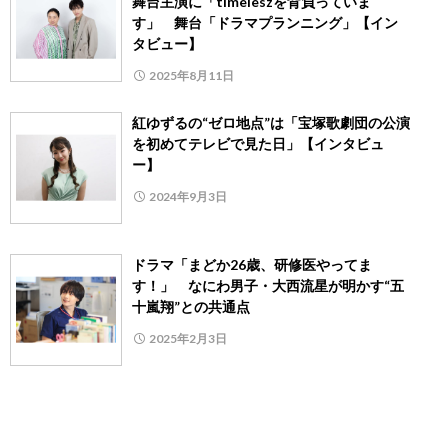
舞台主演に「timeleszを背負っていま
す」 舞台「ドラマプランニング」【イン
タビュー】
2025年8月11日
紅ゆずるの“ゼロ地点”は「宝塚歌劇団の公演
を初めてテレビで見た日」【インタビュ
ー】
2024年9月3日
ドラマ「まどか26歳、研修医やってま
す！」 なにわ男子・大西流星が明かす“五
十嵐翔”との共通点
2025年2月3日