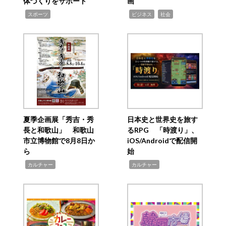
体づくりをサポート
画
,
,
,
スポーツ
ビジネス
社会
夏季企画展「秀吉・秀
日本史と世界史を旅す
長と和歌山」 和歌山
るRPG 「時渡り」、
市立博物館で8月8日か
iOS/Androidで配信開
ら
始
,
,
カルチャー
カルチャー