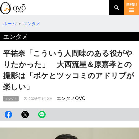
検
索
コ
ン
テ
ホーム
>
エンタメ
ン
エンタメ
ツ
へ
移
平祐奈「こういう人間味のある役がや
動
りたかった」 大西流星＆原嘉孝との
撮影は「ボケとツッコミのアドリブが
楽しい」
エンタメOVO
2026年1月2日
エンタメ