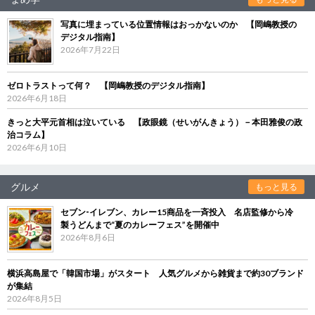
写真に埋まっている位置情報はおっかないのか 【岡嶋教授の
デジタル指南】
2026年7月22日
ゼロトラストって何？ 【岡嶋教授のデジタル指南】
2026年6月18日
きっと大平元首相は泣いている 【政眼鏡（せいがんきょう）－本田雅俊の政
治コラム】
2026年6月10日
グルメ
もっと見る
セブン‐イレブン、カレー15商品を一斉投入 名店監修から冷
製うどんまで“夏のカレーフェス”を開催中
2026年8月6日
横浜高島屋で「韓国市場」がスタート 人気グルメから雑貨まで約30ブランド
が集結
2026年8月5日