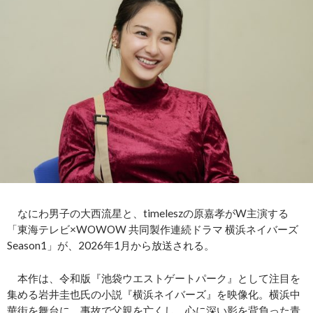
なにわ男子の大西流星と、timeleszの原嘉孝がW主演する
「東海テレビ×WOWOW 共同製作連続ドラマ 横浜ネイバーズ
Season1」が、2026年1月から放送される。
本作は、令和版『池袋ウエストゲートパーク』として注目を
集める岩井圭也氏の小説『横浜ネイバーズ』を映像化。横浜中
華街を舞台に、事故で父親を亡くし、心に深い影を背負った青