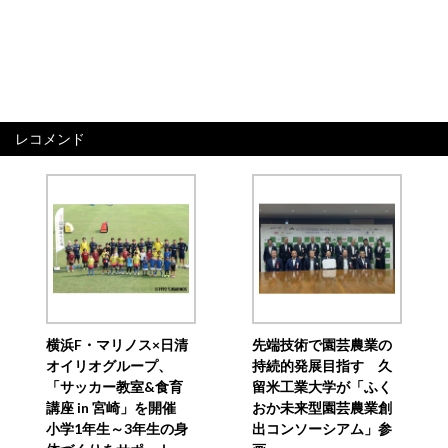
レコメンド
横浜F・マリノス×日清
先端技術で園芸農業の
オイリオグループ、
持続的発展目指す 久
「サッカー教室&食育
留米工業大学が「ふく
講座 in 宮崎」を開催
おか未来型園芸農業創
小学1年生～3年生の身
出コンソーシアム」参