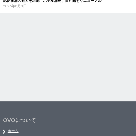
紀伊勝浦の魅力を堪能 ホテル浦島、日昇館をリニューアル
2026年8月3日
OVOについて
ホーム