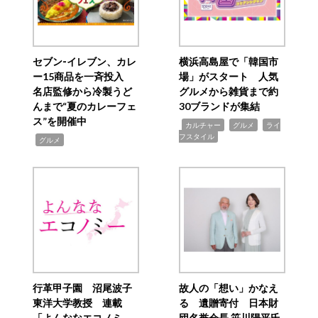
セブン‐イレブン、カレ
横浜高島屋で「韓国市
ー15商品を一斉投入
場」がスタート 人気
名店監修から冷製うど
グルメから雑貨まで約
んまで“夏のカレーフェ
30ブランドが集結
ス”を開催中
,
,
,
カルチャー
グルメ
ライ
フスタイル
,
グルメ
行革甲子園 沼尾波子
故人の「想い」かなえ
東洋大学教授 連載
る 遺贈寄付 日本財
「よんななエコノミ
団名誉会長 笹川陽平氏