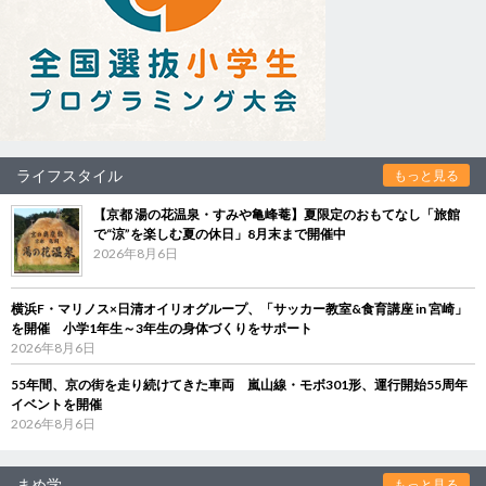
ライフスタイル
もっと見る
【京都 湯の花温泉・すみや亀峰菴】夏限定のおもてなし「旅館
で“涼”を楽しむ夏の休日」8月末まで開催中
2026年8月6日
横浜F・マリノス×日清オイリオグループ、「サッカー教室&食育講座 in 宮崎」
を開催 小学1年生～3年生の身体づくりをサポート
2026年8月6日
55年間、京の街を走り続けてきた車両 嵐山線・モボ301形、運行開始55周年
イベントを開催
2026年8月6日
まめ学
もっと見る