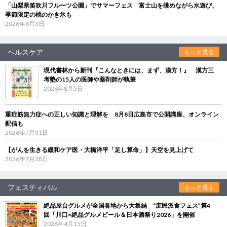
「山梨県笛吹川フルーツ公園」でサマーフェス 富士山を眺めながら水遊び、
季節限定の桃のかき氷も
2026年8月3日
ヘルスケア
もっと見る
現代書林から新刊『こんなときには、まず、漢方！』 漢方三
考塾の15人の医師や薬剤師が執筆
2026年8月5日
重症筋無力症への正しい知識と理解を 8月8日広島市で公開講座、オンライン
配信も
2026年7月31日
【がんを生きる緩和ケア医・大橋洋平「足し算命」】天空を見上げて
2026年7月28日
フェスティバル
もっと見る
絶品屋台グルメが全国各地から大集結 “庶民派食フェス”第4
回「川口×絶品グルメビール＆日本酒祭り2026」を開催
2026年4月15日