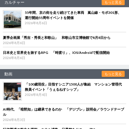
カルチャー
もっと見る
55年間、京の街を走り続けてきた車両 嵐山線・モボ301形、
運行開始55周年イベントを開催
2026年8月6日
夏季企画展「秀吉・秀長と和歌山」 和歌山市立博物館で8月8日から
2026年8月6日
日本史と世界史を旅するRPG 「時渡り」、iOS/Androidで配信開始
2026年8月6日
動画
もっと見る
「100歳現役」目指すシニア1500人が集結 マンション管理代
務員イベント「うぇるねすシップ」
2026年8月4日
AI時代、「暗黙知」は継承できるのか 「デジブレ」説明会／ラウンドテーブ
ル
2026年8月3日