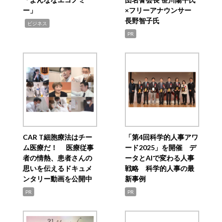
ー」
×フリーアナウンサー
長野智子氏
,
ビジネス
PR
CAR T細胞療法はチー
「第4回科学的人事アワ
ム医療だ！ 医療従事
ード2025」を開催 デ
者の情熱、患者さんの
ータとAIで変わる人事
思いを伝えるドキュメ
戦略 科学的人事の最
ンタリー動画を公開中
新事例
PR
PR