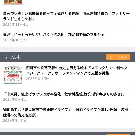
自分で収穫した秋野菜を使って芋煮作りを体験 埼玉県加須市の「ファミリー
ランドむさしの村」
2025年11月4日
春だけじゃもったいないさくらの名所、加治川で秋のマルシェ
2025年10月23日
ふむふむ
もっと見る
四日市の公害克服の歴史を伝える絵本『スモックリン』制作プ
ロジェクト クラウドファンディングで支援を募集
2026年8月5日
「中東発」値上げラッシュが本格化 飲食料品値上げ、約3年ぶりの多さに
2026年8月4日
物価高でも「夏は家族で長距離ドライブ」 宿泊ドライブ予算4万円超、渋滞・
猛暑への備えも必須
2026年8月3日