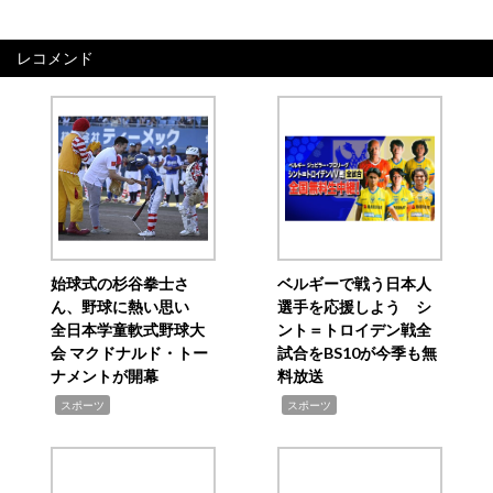
レコメンド
始球式の杉谷拳士さ
ベルギーで戦う日本人
ん、野球に熱い思い
選手を応援しよう シ
全日本学童軟式野球大
ント＝トロイデン戦全
会 マクドナルド・トー
試合をBS10が今季も無
ナメントが開幕
料放送
,
,
スポーツ
スポーツ