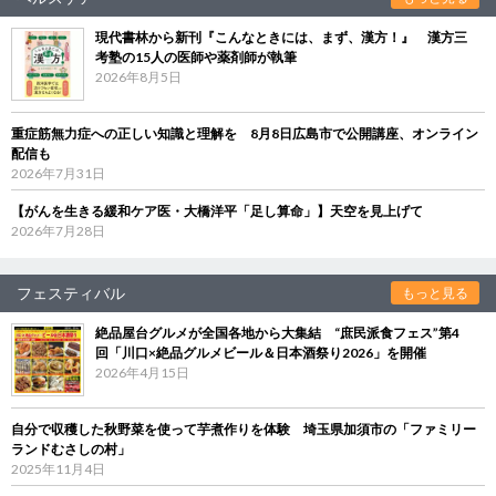
現代書林から新刊『こんなときには、まず、漢方！』 漢方三
考塾の15人の医師や薬剤師が執筆
2026年8月5日
重症筋無力症への正しい知識と理解を 8月8日広島市で公開講座、オンライン
配信も
2026年7月31日
【がんを生きる緩和ケア医・大橋洋平「足し算命」】天空を見上げて
2026年7月28日
フェスティバル
もっと見る
絶品屋台グルメが全国各地から大集結 “庶民派食フェス”第4
回「川口×絶品グルメビール＆日本酒祭り2026」を開催
2026年4月15日
自分で収穫した秋野菜を使って芋煮作りを体験 埼玉県加須市の「ファミリー
ランドむさしの村」
2025年11月4日