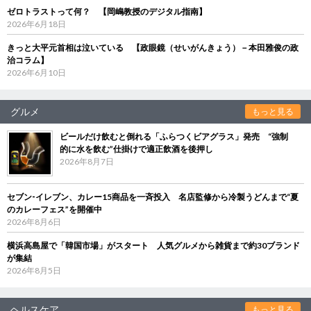
ゼロトラストって何？ 【岡嶋教授のデジタル指南】
2026年6月18日
きっと大平元首相は泣いている 【政眼鏡（せいがんきょう）－本田雅俊の政
治コラム】
2026年6月10日
グルメ
もっと見る
ビールだけ飲むと倒れる「ふらつくビアグラス」発売 “強制
的に水を飲む”仕掛けで適正飲酒を後押し
2026年8月7日
セブン‐イレブン、カレー15商品を一斉投入 名店監修から冷製うどんまで“夏
のカレーフェス”を開催中
2026年8月6日
横浜高島屋で「韓国市場」がスタート 人気グルメから雑貨まで約30ブランド
が集結
2026年8月5日
ヘルスケア
もっと見る