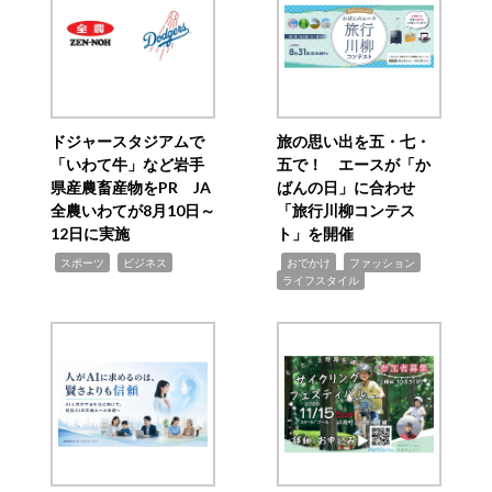
ドジャースタジアムで
旅の思い出を五・七・
「いわて牛」など岩手
五で！ エースが「か
県産農畜産物をPR JA
ばんの日」に合わせ
全農いわてが8月10日～
「旅行川柳コンテス
12日に実施
ト」を開催
,
,
,
,
,
スポーツ
ビジネス
おでかけ
ファッション
ライフスタイル