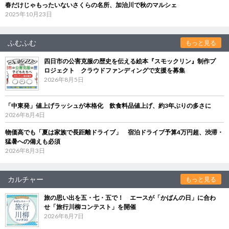
春だけじゃもったいないさくらの名所、加治川で秋のマルシェ
2025年10月23日
ふむふむ
もっと見る
四日市の公害克服の歴史を伝える絵本『スモックリン』制作プ
ロジェクト クラウドファンディングで支援を募集
2026年8月5日
「中東発」値上げラッシュが本格化 飲食料品値上げ、約3年ぶりの多さに
2026年8月4日
物価高でも「夏は家族で長距離ドライブ」 宿泊ドライブ予算4万円超、渋滞・
猛暑への備えも必須
2026年8月3日
カルチャー
もっと見る
旅の思い出を五・七・五で！ エースが「かばんの日」に合わ
せ「旅行川柳コンテスト」を開催
2026年8月7日