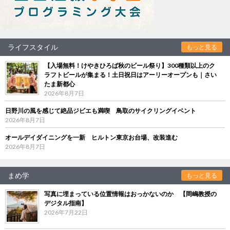
ライフスタイル
もっと見る
【入場無料！けやきひろば秋のビール祭り】300種類以上のク
ラフトビールが集まる！土日祝日はアーリーオープンも｜さい
たま新都心
2026年8月7日
日野川の風を感じて絶品ジビエも満喫 鳥取のサイクリングイベント
2026年8月7日
オールデイダイニングを一新 ヒルトン東京お台場、改装進む
2026年8月7日
まめ学
もっと見る
写真に埋まっている位置情報はおっかないのか 【岡嶋教授の
デジタル指南】
2026年7月22日