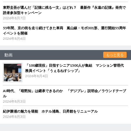
東野圭吾が選んだ「記憶に残る一文」はどれ？ 最新作『永遠の記憶』発売で
読者参加型キャンペーン
2026年8月7日
55年間、京の街を走り続けてきた車両 嵐山線・モボ301形、運行開始55周年
イベントを開催
2026年8月6日
動画
もっと見る
「100歳現役」目指すシニア1500人が集結 マンション管理代
務員イベント「うぇるねすシップ」
2026年8月4日
AI時代、「暗黙知」は継承できるのか 「デジブレ」説明会／ラウンドテーブ
ル
2026年8月3日
紀伊勝浦の魅力を堪能 ホテル浦島、日昇館をリニューアル
2026年8月3日