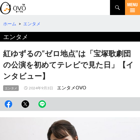
検
索
コ
ン
テ
ホーム
>
エンタメ
ン
エンタメ
ツ
へ
移
紅ゆずるの“ゼロ地点”は「宝塚歌劇団
動
の公演を初めてテレビで見た日」【イ
ンタビュー】
エンタメOVO
2024年9月3日
エンタメ