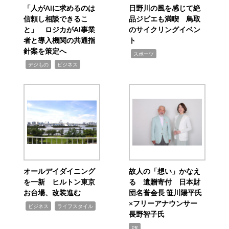
「人がAIに求めるのは
日野川の風を感じて絶
信頼し相談できるこ
品ジビエも満喫 鳥取
と」 ロジカがAI事業
のサイクリングイベン
者と導入機関の共通指
ト
針案を策定へ
,
スポーツ
,
,
デジもの
ビジネス
オールデイダイニング
故人の「想い」かなえ
を一新 ヒルトン東京
る 遺贈寄付 日本財
お台場、改装進む
団名誉会長 笹川陽平氏
×フリーアナウンサー
,
,
ビジネス
ライフスタイル
長野智子氏
PR