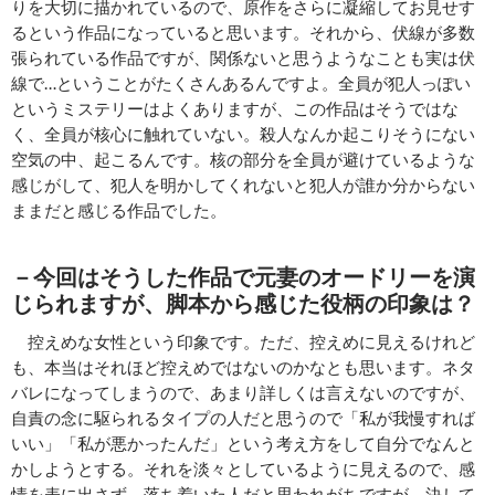
りを大切に描かれているので、原作をさらに凝縮してお見せす
るという作品になっていると思います。それから、伏線が多数
張られている作品ですが、関係ないと思うようなことも実は伏
線で…ということがたくさんあるんですよ。全員が犯人っぽい
というミステリーはよくありますが、この作品はそうではな
く、全員が核心に触れていない。殺人なんか起こりそうにない
空気の中、起こるんです。核の部分を全員が避けているような
感じがして、犯人を明かしてくれないと犯人が誰か分からない
ままだと感じる作品でした。
－今回はそうした作品で元妻のオードリーを演
じられますが、脚本から感じた役柄の印象は？
控えめな女性という印象です。ただ、控えめに見えるけれど
も、本当はそれほど控えめではないのかなとも思います。ネタ
バレになってしまうので、あまり詳しくは言えないのですが、
自責の念に駆られるタイプの人だと思うので「私が我慢すれば
いい」「私が悪かったんだ」という考え方をして自分でなんと
かしようとする。それを淡々としているように見えるので、感
情を表に出さず、落ち着いた人だと思われがちですが、決して