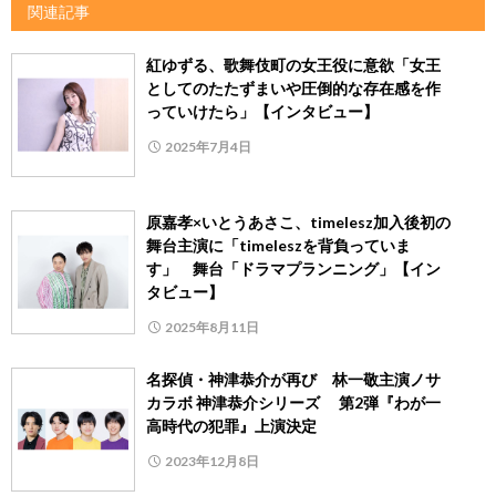
関連記事
紅ゆずる、歌舞伎町の女王役に意欲「女王
としてのたたずまいや圧倒的な存在感を作
っていけたら」【インタビュー】
2025年7月4日
原嘉孝×いとうあさこ、timelesz加入後初の
舞台主演に「timeleszを背負っていま
す」 舞台「ドラマプランニング」【イン
タビュー】
2025年8月11日
名探偵・神津恭介が再び 林⼀敬主演ノサ
カラボ 神津恭介シリーズ 第2弾『わが⼀
⾼時代の犯罪』上演決定
2023年12月8日