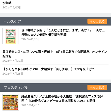
が集結
2026年8月5日
ヘルスケア
もっと見る
現代書林から新刊『こんなときには、まず、漢方！』 漢方三
考塾の15人の医師や薬剤師が執筆
2026年8月5日
重症筋無力症への正しい知識と理解を 8月8日広島市で公開講座、オンライン
配信も
2026年7月31日
【がんを生きる緩和ケア医・大橋洋平「足し算命」】天空を見上げて
2026年7月28日
フェスティバル
もっと見る
絶品屋台グルメが全国各地から大集結 “庶民派食フェス”第4
回「川口×絶品グルメビール＆日本酒祭り2026」を開催
2026年4月15日