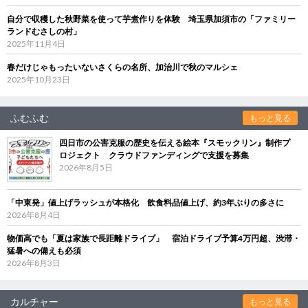
自分で収穫した秋野菜を使って芋煮作りを体験 埼玉県加須市の「ファミリー
ランドむさしの村」
2025年11月4日
春だけじゃもったいないさくらの名所、加治川で秋のマルシェ
2025年10月23日
ふむふむ
もっと見る
四日市の公害克服の歴史を伝える絵本『スモックリン』制作プ
ロジェクト クラウドファンディングで支援を募集
2026年8月5日
「中東発」値上げラッシュが本格化 飲食料品値上げ、約3年ぶりの多さに
2026年8月4日
物価高でも「夏は家族で長距離ドライブ」 宿泊ドライブ予算4万円超、渋滞・
猛暑への備えも必須
2026年8月3日
カルチャー
もっと見る