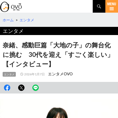
検
索
コ
ン
テ
ホーム
>
エンタメ
ン
エンタメ
ツ
へ
移
奈緒、感動巨篇「大地の子」の舞台化
動
に挑む 30代を迎え「すごく楽しい」
【インタビュー】
エンタメOVO
2026年1月7日
エンタメ