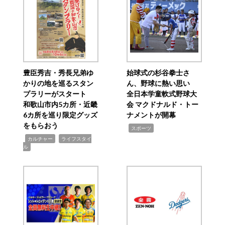
豊臣秀吉・秀長兄弟ゆ
始球式の杉谷拳士さ
かりの地を巡るスタン
ん、野球に熱い思い
プラリーがスタート
全日本学童軟式野球大
和歌山市内5カ所・近畿
会 マクドナルド・トー
6カ所を巡り限定グッズ
ナメントが開幕
をもらおう
,
スポーツ
,
,
カルチャー
ライフスタイ
ル