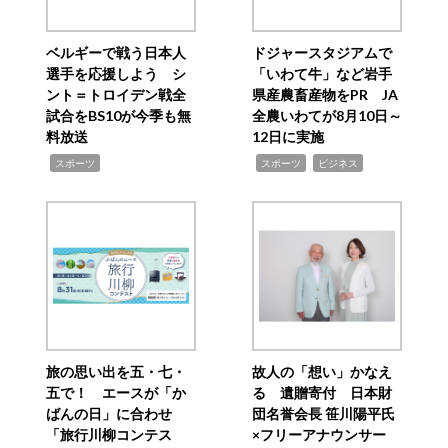
ベルギーで戦う日本人
ドジャースタジアムで
選手を応援しよう シ
「いわて牛」など岩手
ント＝トロイデン戦全
県産農畜産物をPR JA
試合をBS10が今季も無
全農いわてが8月10日～
料放送
12日に実施
,
,
,
スポーツ
スポーツ
ビジネス
旅の思い出を五・七・
故人の「想い」かなえ
五で！ エースが「か
る 遺贈寄付 日本財
ばんの日」に合わせ
団名誉会長 笹川陽平氏
「旅行川柳コンテス
×フリーアナウンサー