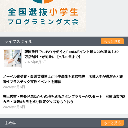
ライフスタイル
もっと見る
韓国旅行でau PAYを使うとPontaポイント最大20％還元！30
万店舗以上が対象に【9月30日まで】
2026年8月8日
ノーベル賞受賞・白川英樹博士が小中高生を直接指導 名城大学が講演会と導
電性プラスチック実験イベントを開催
2026年8月8日
豊臣秀吉・秀長兄弟ゆかりの地を巡るスタンプラリーがスタート 和歌山市内5
カ所・近畿6カ所を巡り限定グッズをもらおう
2026年8月8日
まめ学
もっと見る