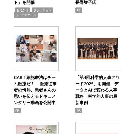
ト」を開催
長野智子氏
,
,
,
おでかけ
ファッション
PR
ライフスタイル
CAR T細胞療法はチー
「第4回科学的人事アワ
ム医療だ！ 医療従事
ード2025」を開催 デ
者の情熱、患者さんの
ータとAIで変わる人事
思いを伝えるドキュメ
戦略 科学的人事の最
ンタリー動画を公開中
新事例
PR
PR