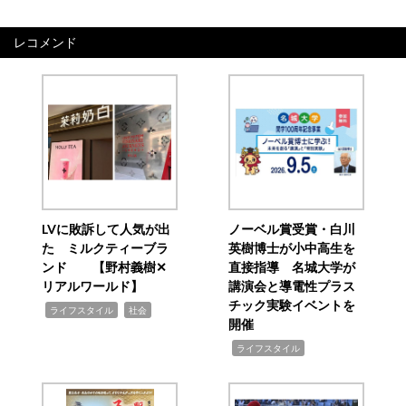
レコメンド
LVに敗訴して人気が出
ノーベル賞受賞・白川
た ミルクティーブラ
英樹博士が小中高生を
ンド 【野村義樹✕
直接指導 名城大学が
リアルワールド】
講演会と導電性プラス
チック実験イベントを
,
,
ライフスタイル
社会
開催
,
ライフスタイル