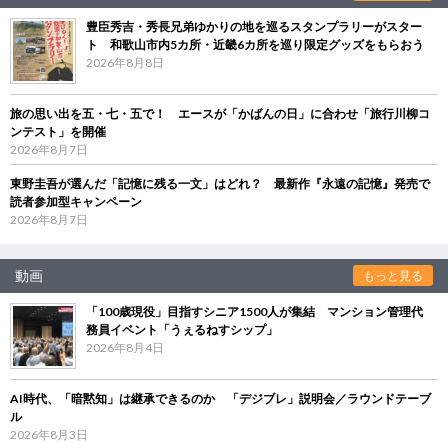
豊臣秀吉・秀長兄弟ゆかりの地を巡るスタンプラリーがスター
ト 和歌山市内5カ所・近畿6カ所を巡り限定グッズをもらおう
2026年8月8日
旅の思い出を五・七・五で！ エースが「かばんの日」に合わせ「旅行川柳コ
ンテスト」を開催
2026年8月7日
東野圭吾が選んだ「記憶に残る一文」はどれ？ 最新作『永遠の記憶』発売で
読者参加型キャンペーン
2026年8月7日
動画
もっと見る
「100歳現役」目指すシニア1500人が集結 マンション管理代
務員イベント「うぇるねすシップ」
2026年8月4日
AI時代、「暗黙知」は継承できるのか 「デジブレ」説明会／ラウンドテーブ
ル
2026年8月3日