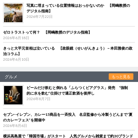
写真に埋まっている位置情報はおっかないのか 【岡嶋教授の
デジタル指南】
2026年7月22日
ゼロトラストって何？ 【岡嶋教授のデジタル指南】
2026年6月18日
きっと大平元首相は泣いている 【政眼鏡（せいがんきょう）－本田雅俊の政
治コラム】
2026年6月10日
グルメ
もっと見る
ビールだけ飲むと倒れる「ふらつくビアグラス」発売 “強制
的に水を飲む”仕掛けで適正飲酒を後押し
2026年8月7日
セブン‐イレブン、カレー15商品を一斉投入 名店監修から冷製うどんまで“夏
のカレーフェス”を開催中
2026年8月6日
横浜高島屋で「韓国市場」がスタート 人気グルメから雑貨まで約30ブランド