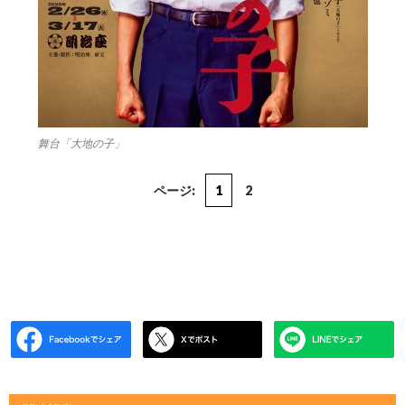
舞台「大地の子」
ページ:
1
2