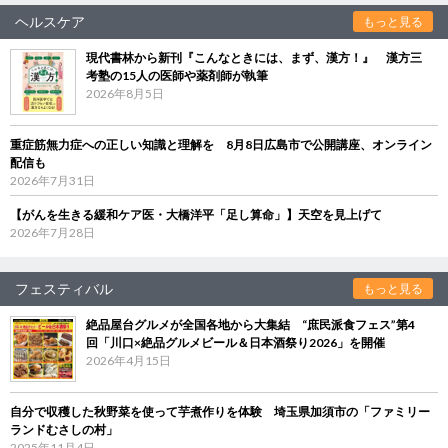
ヘルスケア
もっと見る
現代書林から新刊『こんなときには、まず、漢方！』 漢方三
考塾の15人の医師や薬剤師が執筆
2026年8月5日
重症筋無力症への正しい知識と理解を 8月8日広島市で公開講座、オンライン
配信も
2026年7月31日
【がんを生きる緩和ケア医・大橋洋平「足し算命」】天空を見上げて
2026年7月28日
フェスティバル
もっと見る
絶品屋台グルメが全国各地から大集結 “庶民派食フェス”第4
回「川口×絶品グルメビール＆日本酒祭り2026」を開催
2026年4月15日
自分で収穫した秋野菜を使って芋煮作りを体験 埼玉県加須市の「ファミリー
ランドむさしの村」
2025年11月4日