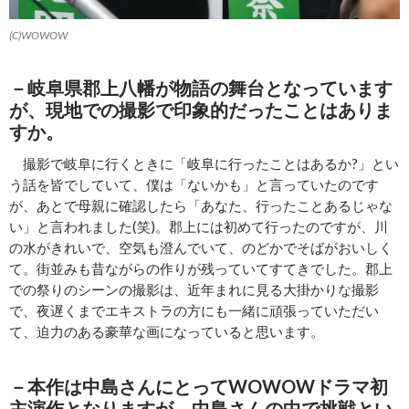
(C)WOWOW
－岐阜県郡上八幡が物語の舞台となっています
が、現地での撮影で印象的だったことはありま
すか。
撮影で岐阜に行くときに「岐阜に行ったことはあるか?」とい
う話を皆でしていて、僕は「ないかも」と言っていたのです
が、あとで母親に確認したら「あなた、行ったことあるじゃな
い」と言われました(笑)。郡上には初めて行ったのですが、川
の水がきれいで、空気も澄んでいて、のどかでそばがおいしく
て。街並みも昔ながらの作りが残っていてすてきでした。郡上
での祭りのシーンの撮影は、近年まれに見る大掛かりな撮影
で、夜遅くまでエキストラの方にも一緒に頑張っていただい
て、迫力のある豪華な画になっていると思います。
－本作は中島さんにとって
WOWOW
ドラマ初
主演作となりますが、中島さんの中で挑戦とい