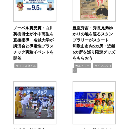
ノーベル賞受賞・白川
豊臣秀吉・秀長兄弟ゆ
英樹博士が小中高生を
かりの地を巡るスタン
直接指導 名城大学が
プラリーがスタート
講演会と導電性プラス
和歌山市内5カ所・近畿
チック実験イベントを
6カ所を巡り限定グッズ
開催
をもらおう
,
,
,
ライフスタイル
カルチャー
ライフスタイ
ル