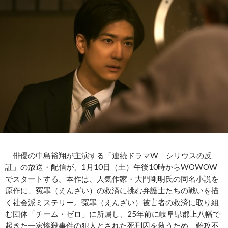
俳優の中島裕翔が主演する「連続ドラマW シリウスの反
証」の放送・配信が、1月10日（土）午後10時からWOWOW
でスタートする。本作は、人気作家・大門剛明氏の同名小説を
原作に、冤罪（えんざい）の救済に挑む弁護士たちの戦いを描
く社会派ミステリー。冤罪（えんざい）被害者の救済に取り組
む団体「チーム・ゼロ」に所属し、25年前に岐阜県郡上八幡で
起きた一家惨殺事件の犯人とされた死刑囚を救うため、難攻不