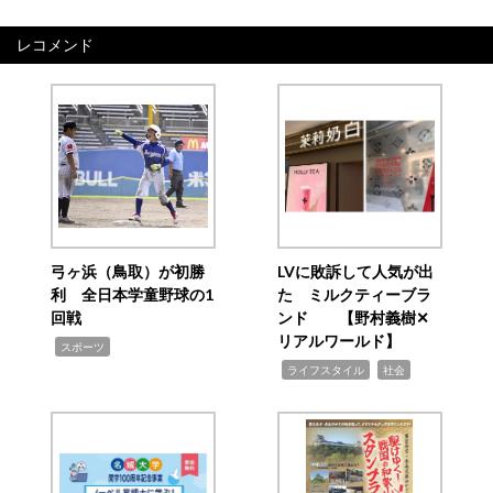
レコメンド
弓ヶ浜（鳥取）が初勝
LVに敗訴して人気が出
利 全日本学童野球の1
た ミルクティーブラ
回戦
ンド 【野村義樹✕
リアルワールド】
,
スポーツ
,
,
ライフスタイル
社会