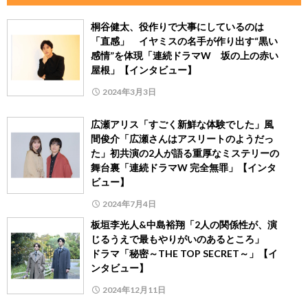
桐谷健太、役作りで大事にしているのは
「直感」 イヤミスの名手が作り出す“黒い
感情”を体現「連続ドラマW 坂の上の赤い
屋根」【インタビュー】
2024年3月3日
広瀬アリス「すごく新鮮な体験でした」風
間俊介「広瀬さんはアスリートのようだっ
た」初共演の2人が語る重厚なミステリーの
舞台裏「連続ドラマW 完全無罪」【インタ
ビュー】
2024年7月4日
板垣李光人&中島裕翔「2人の関係性が、演
じるうえで最もやりがいのあるところ」
ドラマ「秘密～THE TOP SECRET～」【イ
ンタビュー】
2024年12月11日