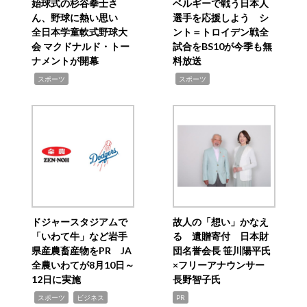
始球式の杉谷拳士さ
ベルギーで戦う日本人
ん、野球に熱い思い
選手を応援しよう シ
全日本学童軟式野球大
ント＝トロイデン戦全
会 マクドナルド・トー
試合をBS10が今季も無
ナメントが開幕
料放送
,
,
スポーツ
スポーツ
ドジャースタジアムで
故人の「想い」かなえ
「いわて牛」など岩手
る 遺贈寄付 日本財
県産農畜産物をPR JA
団名誉会長 笹川陽平氏
全農いわてが8月10日～
×フリーアナウンサー
12日に実施
長野智子氏
,
,
スポーツ
ビジネス
PR