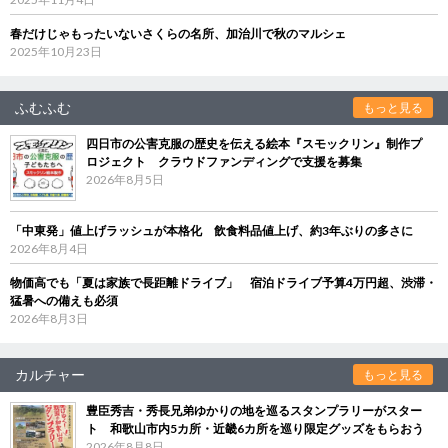
春だけじゃもったいないさくらの名所、加治川で秋のマルシェ
2025年10月23日
ふむふむ
もっと見る
四日市の公害克服の歴史を伝える絵本『スモックリン』制作プ
ロジェクト クラウドファンディングで支援を募集
2026年8月5日
「中東発」値上げラッシュが本格化 飲食料品値上げ、約3年ぶりの多さに
2026年8月4日
物価高でも「夏は家族で長距離ドライブ」 宿泊ドライブ予算4万円超、渋滞・
猛暑への備えも必須
2026年8月3日
カルチャー
もっと見る
豊臣秀吉・秀長兄弟ゆかりの地を巡るスタンプラリーがスター
ト 和歌山市内5カ所・近畿6カ所を巡り限定グッズをもらおう
2026年8月8日