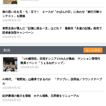
旅の思い出を五・七・五で！ エースが「かばんの日」に合わせ「旅行川柳コ
ンテスト」を開催
2026年8月7日
東野圭吾が選んだ「記憶に残る一文」はどれ？ 最新作『永遠の記憶』発売で
読者参加型キャンペーン
2026年8月7日
動画
もっと見る
「100歳現役」目指すシニア1500人が集結 マンション管理代
務員イベント「うぇるねすシップ」
2026年8月4日
AI時代、「暗黙知」は継承できるのか 「デジブレ」説明会／ラウンドテーブ
ル
2026年8月3日
紀伊勝浦の魅力を堪能 ホテル浦島、日昇館をリニューアル
2026年8月3日