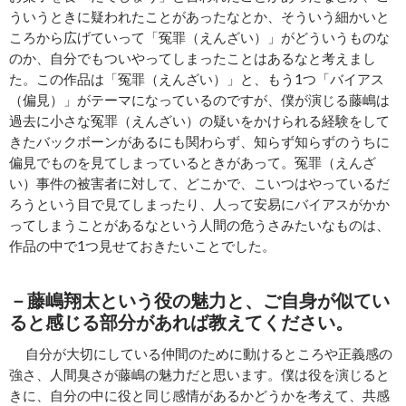
ういうときに疑われたことがあったなとか、そういう細かいと
ころから広げていって「冤罪（えんざい）」がどういうものな
のか、自分でもついやってしまったことはあるなと考えまし
た。この作品は「冤罪（えんざい）」と、もう1つ「バイアス
（偏見）」がテーマになっているのですが、僕が演じる藤嶋は
過去に小さな冤罪（えんざい）の疑いをかけられる経験をして
きたバックボーンがあるにも関わらず、知らず知らずのうちに
偏見でものを見てしまっているときがあって。冤罪（えんざ
い）事件の被害者に対して、どこかで、こいつはやっているだ
ろうという目で見てしまったり、人って安易にバイアスがかか
ってしまうことがあるなという人間の危うさみたいなものは、
作品の中で1つ見せておきたいことでした。
－藤嶋翔太という役の魅力と、ご自身が似てい
ると感じる部分があれば教えてください。
自分が大切にしている仲間のために動けるところや正義感の
強さ、人間臭さが藤嶋の魅力だと思います。僕は役を演じると
きに、自分の中に役と同じ感情があるかどうかを考えて、共感