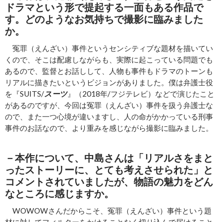
ドラマという形で提起する一面もある作品で
す。どのようなお気持ちで撮影に臨みました
か。
冤罪（えんざい）事件というセンシティブな題材を描いてい
くので、そこは配慮しながらも、実際に起こっている問題でも
あるので、監督とお話しして、人物も事件もドラマのトーンも
リアルに描きたいというビジョンがありました。僕は弁護士役
を『SUITS/
スーツ
』（2018年/フジテレビ）などで演じたこと
があるのですが、今回は冤罪（えんざい）事件を扱う弁護士な
ので、また一つ心境が違いますし、人の命がかかっている刑事
事件のお話なので、より重みを感じながら撮影に臨みました。
－本作について、中島さんは「リアルさをまと
ったストーリーに、とても考えさせられた」と
コメントされていましたが、物語の魅力をどん
なところに感じますか。
WOWOWさんだからこそ、冤罪（えんざい）事件という題
材に対してフィルターをかけることなく切り込んで届けること