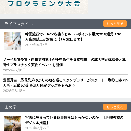
ライフスタイル
もっと見る
韓国旅行でau PAYを使うとPontaポイント最大20％還元！30
万店舗以上が対象に【9月30日まで】
2026年8月8日
ノーベル賞受賞・白川英樹博士が小中高生を直接指導 名城大学が講演会と導
電性プラスチック実験イベントを開催
2026年8月8日
豊臣秀吉・秀長兄弟ゆかりの地を巡るスタンプラリーがスタート 和歌山市内5
カ所・近畿6カ所を巡り限定グッズをもらおう
2026年8月8日
まめ学
もっと見る
写真に埋まっている位置情報はおっかないのか 【岡嶋教授の
デジタル指南】
2026年7月22日