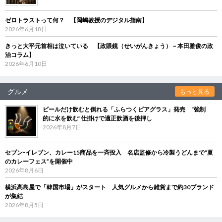
ゼロトラストって何？ 【岡嶋教授のデジタル指南】
2026年6月18日
きっと大平元首相は泣いている 【政眼鏡（せいがんきょう）－本田雅俊の政
治コラム】
2026年6月10日
グルメ
もっと見る
ビールだけ飲むと倒れる「ふらつくビアグラス」発売 “強制
的に水を飲む”仕掛けで適正飲酒を後押し
2026年8月7日
セブン‐イレブン、カレー15商品を一斉投入 名店監修から冷製うどんまで“夏
のカレーフェス”を開催中
2026年8月6日
横浜高島屋で「韓国市場」がスタート 人気グルメから雑貨まで約30ブランド
が集結
2026年8月5日