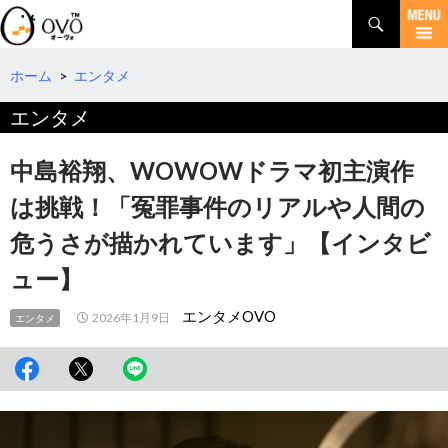
検
索
コ
ン
テ
ホーム
>
エンタメ
ン
エンタメ
ツ
へ
移
中島裕翔、WOWOWドラマ初主演作
動
は挑戦！「冤罪事件のリアルや人間の
危うさが描かれています」【インタビ
ュー】
エンタメOVO
2026年1月9日
エンタメ