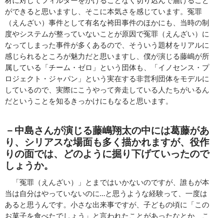
ができると思いますし、そこに本気さを感じています。冤罪
（えんざい）事件として有名な袴田事件のほかにも、当時の制
度やシステムが整っていないことが原因で冤罪（えんざい）に
なってしまった事件が多くあるので、そういう題材をリアルに
感じられるところが魅力だと思いますし、僕が演じる藤嶋が所
属している「チーム・ゼロ」という団体も、「イノセンス・プ
ロジェクト・ジャパン」という実在する非営利団体をモデルに
しているので、実際にこうやって奔走している人たちがいるん
だということを知るきっかけにもなると思います。
－中島さんが演じる藤嶋
翔太
の中には葛藤があ
り、シリアスな場面も多く描かれますが、役作
りの面では、どのように掘り下げていったので
しょうか。
「冤罪（えんざい）」とまではいかないのですが、誰もが本
当は自分はやっていないのに…と思うような経験って、一度は
あると思うんです。小さな出来事ですが、子どもの頃に「この
お菓子を食べたでしょう」と言われたことがあったなとか、こ