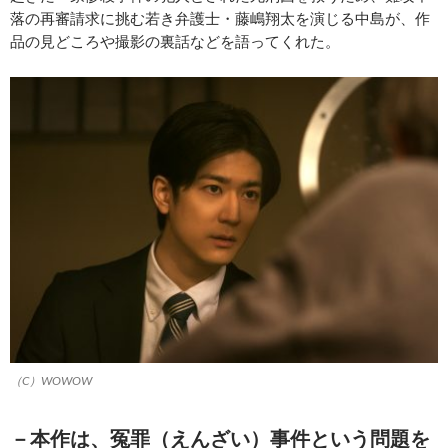
落の再審請求に挑む若き弁護士・藤嶋翔太を演じる中島が、作
品の見どころや撮影の裏話などを語ってくれた。
（C）WOWOW
－本作は、冤罪（えんざい）事件という問題を