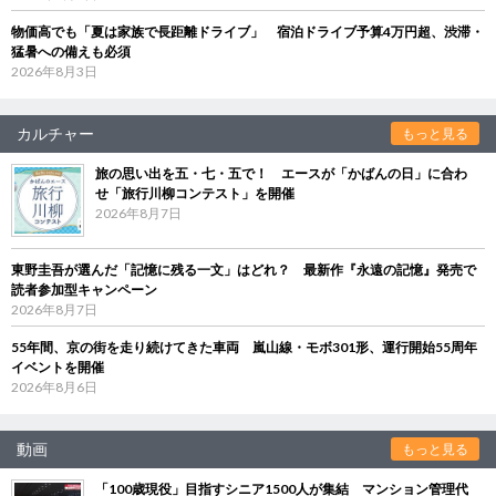
物価高でも「夏は家族で長距離ドライブ」 宿泊ドライブ予算4万円超、渋滞・
猛暑への備えも必須
2026年8月3日
カルチャー
もっと見る
旅の思い出を五・七・五で！ エースが「かばんの日」に合わ
せ「旅行川柳コンテスト」を開催
2026年8月7日
東野圭吾が選んだ「記憶に残る一文」はどれ？ 最新作『永遠の記憶』発売で
読者参加型キャンペーン
2026年8月7日
55年間、京の街を走り続けてきた車両 嵐山線・モボ301形、運行開始55周年
イベントを開催
2026年8月6日
動画
もっと見る
「100歳現役」目指すシニア1500人が集結 マンション管理代