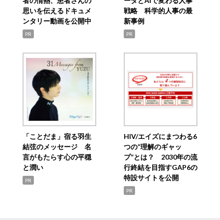
者の情熱、患者さんの
ータとAIで変わる人事
思いを伝えるドキュメ
戦略 科学的人事の最
ンタリー動画を公開中
新事例
PR
PR
「ことだま」宿る羽生
HIV/エイズにまつわる6
結弦のメッセージ 名
つの“理解のギャッ
言がもたらす心の平穏
プ”とは？ 2030年の流
と潤い
行終結を目指すGAP6の
特設サイトを公開
PR
PR