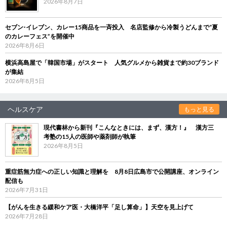
2026年8月7日
セブン‐イレブン、カレー15商品を一斉投入 名店監修から冷製うどんまで“夏
のカレーフェス”を開催中
2026年8月6日
横浜高島屋で「韓国市場」がスタート 人気グルメから雑貨まで約30ブランド
が集結
2026年8月5日
ヘルスケア
もっと見る
現代書林から新刊『こんなときには、まず、漢方！』 漢方三
考塾の15人の医師や薬剤師が執筆
2026年8月5日
重症筋無力症への正しい知識と理解を 8月8日広島市で公開講座、オンライン
配信も
2026年7月31日
【がんを生きる緩和ケア医・大橋洋平「足し算命」】天空を見上げて
2026年7月28日