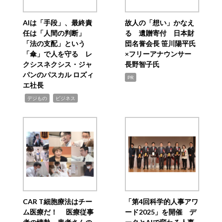
AIは「手段」、最終責
故人の「想い」かなえ
任は「人間の判断」
る 遺贈寄付 日本財
「法の支配」という
団名誉会長 笹川陽平氏
「傘」で人を守る レ
×フリーアナウンサー
クシスネクシス・ジャ
長野智子氏
パンのパスカル ロズィ
PR
エ社長
,
,
デジもの
ビジネス
CAR T細胞療法はチー
「第4回科学的人事アワ
ム医療だ！ 医療従事
ード2025」を開催 デ