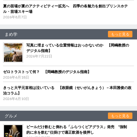
夏の苗場が夏のアクティビティー拡充へ 四季の各魅力を創出プリンスホテ
ル・苗場スキー場
2026年8月7日
まめ学
もっと見る
写真に埋まっている位置情報はおっかないのか 【岡嶋教授の
デジタル指南】
2026年7月22日
ゼロトラストって何？ 【岡嶋教授のデジタル指南】
2026年6月18日
きっと大平元首相は泣いている 【政眼鏡（せいがんきょう）－本田雅俊の政
治コラム】
2026年6月10日
グルメ
もっと見る
ビールだけ飲むと倒れる「ふらつくビアグラス」発売 “強制
的に水を飲む”仕掛けで適正飲酒を後押し