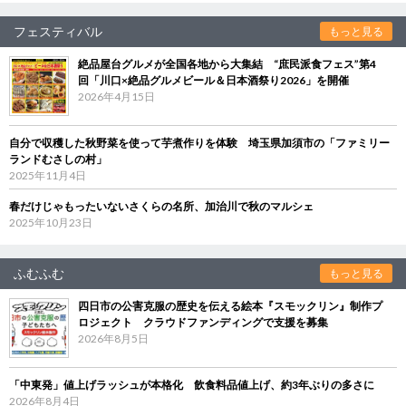
フェスティバル
もっと見る
絶品屋台グルメが全国各地から大集結 “庶民派食フェス”第4
回「川口×絶品グルメビール＆日本酒祭り2026」を開催
2026年4月15日
自分で収穫した秋野菜を使って芋煮作りを体験 埼玉県加須市の「ファミリー
ランドむさしの村」
2025年11月4日
春だけじゃもったいないさくらの名所、加治川で秋のマルシェ
2025年10月23日
ふむふむ
もっと見る
四日市の公害克服の歴史を伝える絵本『スモックリン』制作プ
ロジェクト クラウドファンディングで支援を募集
2026年8月5日
「中東発」値上げラッシュが本格化 飲食料品値上げ、約3年ぶりの多さに
2026年8月4日