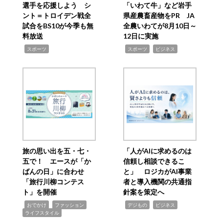
選手を応援しよう シ
「いわて牛」など岩手
ント＝トロイデン戦全
県産農畜産物をPR JA
試合をBS10が今季も無
全農いわてが8月10日～
料放送
12日に実施
,
,
,
スポーツ
スポーツ
ビジネス
旅の思い出を五・七・
「人がAIに求めるのは
五で！ エースが「か
信頼し相談できるこ
ばんの日」に合わせ
と」 ロジカがAI事業
「旅行川柳コンテス
者と導入機関の共通指
ト」を開催
針案を策定へ
,
,
,
,
,
おでかけ
ファッション
デジもの
ビジネス
ライフスタイル