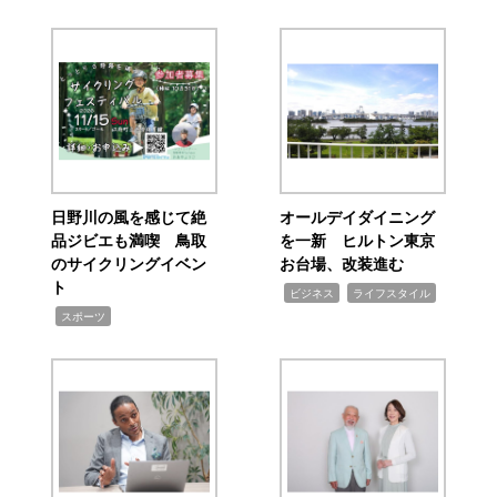
日野川の風を感じて絶
オールデイダイニング
品ジビエも満喫 鳥取
を一新 ヒルトン東京
のサイクリングイベン
お台場、改装進む
ト
,
,
ビジネス
ライフスタイル
,
スポーツ