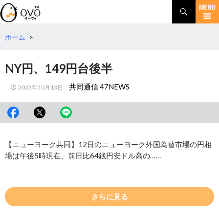
検
索
コ
ン
テ
ホーム
>
ン
ツ
NY円、149円台後半
へ
移
共同通信 47NEWS
2023年10月13日
動
【ニューヨーク共同】12日のニューヨーク外国為替市場の円相
場は午後5時現在、前日比64銭円安ドル高の……
さらに見る