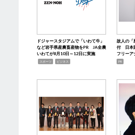
ドジャースタジアムで「いわて牛」
故人の「
など岩手県産農畜産物をPR JA全農
付 日本
いわてが8月10日～12日に実施
フリーア
,
,
スポーツ
ビジネス
PR