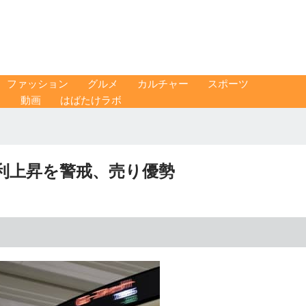
ファッション
グルメ
カルチャー
スポーツ
ス
動画
はばたけラボ
金利上昇を警戒、売り優勢