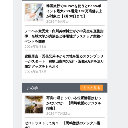
韓国旅行でau PAYを使うとPontaポ
イント最大20％還元！30万店舗以上
が対象に【9月30日まで】
2026年8月8日
ノーベル賞受賞・白川英樹博士が小中高生を直接指
導 名城大学が講演会と導電性プラスチック実験イ
ベントを開催
2026年8月8日
豊臣秀吉・秀長兄弟ゆかりの地を巡るスタンプラリ
ーがスタート 和歌山市内5カ所・近畿6カ所を巡り
限定グッズをもらおう
2026年8月8日
まめ学
もっと見る
写真に埋まっている位置情報はおっ
かないのか 【岡嶋教授のデジタル
指南】
2026年7月22日
ゼロトラストって何？ 【岡嶋教授のデジタル指