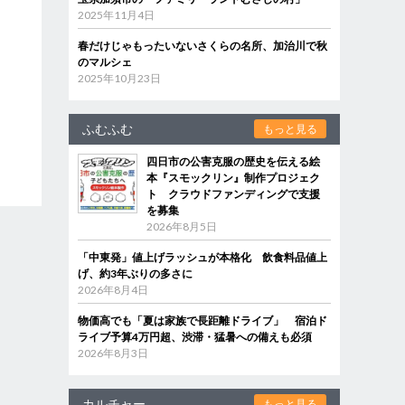
2025年11月4日
春だけじゃもったいないさくらの名所、加治川で秋
のマルシェ
2025年10月23日
ふむふむ
もっと見る
四日市の公害克服の歴史を伝える絵
本『スモックリン』制作プロジェク
ト クラウドファンディングで支援
を募集
2026年8月5日
「中東発」値上げラッシュが本格化 飲食料品値上
げ、約3年ぶりの多さに
2026年8月4日
物価高でも「夏は家族で長距離ドライブ」 宿泊ド
ライブ予算4万円超、渋滞・猛暑への備えも必須
2026年8月3日
カルチャー
もっと見る