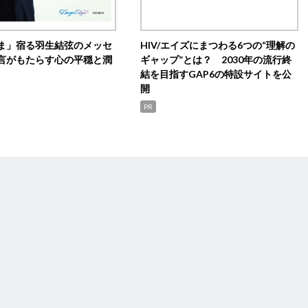
ま」宿る羽生結弦のメッセ
HIV/エイズにまつわる6つの“理解の
言がもたらす心の平穏と潤
ギャップ”とは？ 2030年の流行終
結を目指すGAP6の特設サイトを公
開
PR