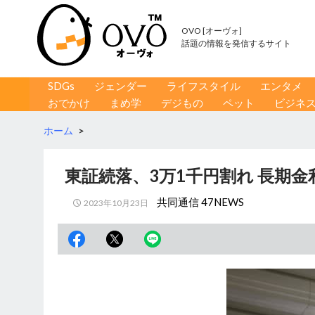
OVO [オーヴォ]
話題の情報を発信するサイト
コンテンツへ移動
検
SDGs
ジェンダー
ライフスタイル
エンタメ
索
おでかけ
まめ学
デジもの
ペット
ビジネ
ホーム
>
東証続落、3万1千円割れ 長期
共同通信 47NEWS
2023年10月23日