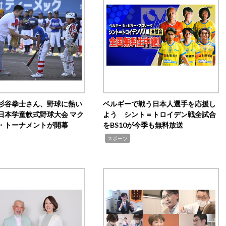
杉谷拳士さん、野球に熱い
ベルギーで戦う日本人選手を応援し
日本学童軟式野球大会 マク
よう シント＝トロイデン戦全試合
・トーナメントが開幕
をBS10が今季も無料放送
,
スポーツ