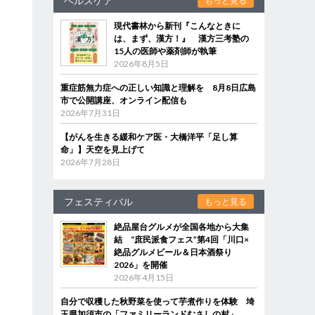
ヘルスケア
もっと見る
現代書林から新刊『こんなときに
は、まず、漢方！』 漢方三考塾の
15人の医師や薬剤師が執筆
2026年8月5日
重症筋無力症への正しい知識と理解を 8月8日広島
市で公開講座、オンライン配信も
2026年7月31日
【がんを生きる緩和ケア医・大橋洋平「足し算
命」】天空を見上げて
2026年7月28日
フェスティバル
もっと見る
絶品屋台グルメが全国各地から大集
結 “庶民派食フェス”第4回「川口×
絶品グルメビール＆日本酒祭り
2026」を開催
2026年4月15日
自分で収穫した秋野菜を使って芋煮作りを体験 埼
玉県加須市の「ファミリーランドむさしの村」