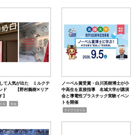
訴して人気が出た ミルクテ
ノーベル賞受賞・白川英樹博士が小
ンド 【野村義樹✕リア
中高生を直接指導 名城大学が講演
ド】
会と導電性プラスチック実験イベン
トを開催
,
イル
社会
,
ライフスタイル