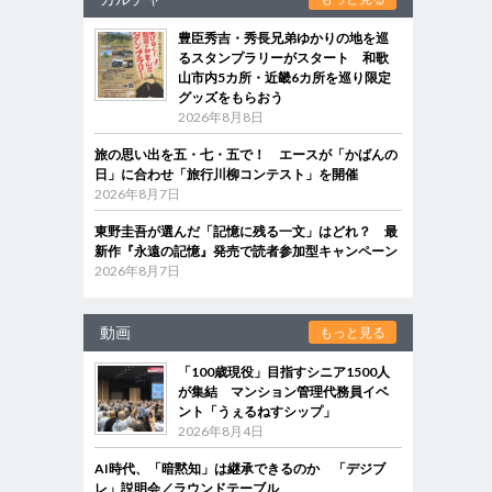
豊臣秀吉・秀長兄弟ゆかりの地を巡
るスタンプラリーがスタート 和歌
山市内5カ所・近畿6カ所を巡り限定
グッズをもらおう
2026年8月8日
旅の思い出を五・七・五で！ エースが「かばんの
日」に合わせ「旅行川柳コンテスト」を開催
2026年8月7日
東野圭吾が選んだ「記憶に残る一文」はどれ？ 最
新作『永遠の記憶』発売で読者参加型キャンペーン
2026年8月7日
動画
もっと見る
「100歳現役」目指すシニア1500人
が集結 マンション管理代務員イベ
ント「うぇるねすシップ」
2026年8月4日
AI時代、「暗黙知」は継承できるのか 「デジブ
レ」説明会／ラウンドテーブル