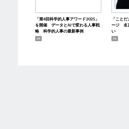
「第4回科学的人事アワード2025」
「ことだ
を開催 データとAIで変わる人事戦
ージ 名
略 科学的人事の最新事例
い
PR
PR