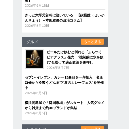
南】
2026年6月18日
きっと大平元首相は泣いている 【政眼鏡（せいが
んきょう）－本田雅俊の政治コラム】
2026年6月10日
グルメ
もっと見る
ビールだけ飲むと倒れる「ふらつく
ビアグラス」発売 “強制的に水を飲
む”仕掛けで適正飲酒を後押し
2026年8月7日
セブン‐イレブン、カレー15商品を一斉投入 名店
監修から冷製うどんまで“夏のカレーフェス”を開催
中
2026年8月6日
横浜高島屋で「韓国市場」がスタート 人気グルメ
から雑貨まで約30ブランドが集結
2026年8月5日