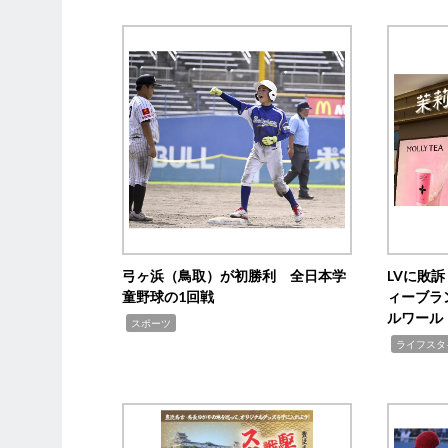
弓ヶ浜（鳥取）が初勝利 全日本学
LVに敗
童野球の1回戦
ィーブラ
ルワール
,
スポーツ
,
ライフスタ