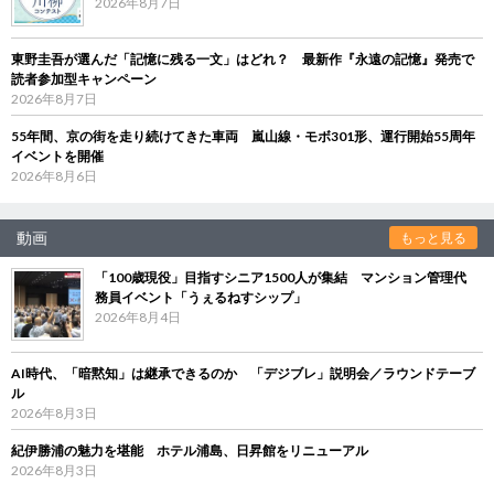
2026年8月7日
東野圭吾が選んだ「記憶に残る一文」はどれ？ 最新作『永遠の記憶』発売で
読者参加型キャンペーン
2026年8月7日
55年間、京の街を走り続けてきた車両 嵐山線・モボ301形、運行開始55周年
イベントを開催
2026年8月6日
動画
もっと見る
「100歳現役」目指すシニア1500人が集結 マンション管理代
務員イベント「うぇるねすシップ」
2026年8月4日
AI時代、「暗黙知」は継承できるのか 「デジブレ」説明会／ラウンドテーブ
ル
2026年8月3日
紀伊勝浦の魅力を堪能 ホテル浦島、日昇館をリニューアル
2026年8月3日