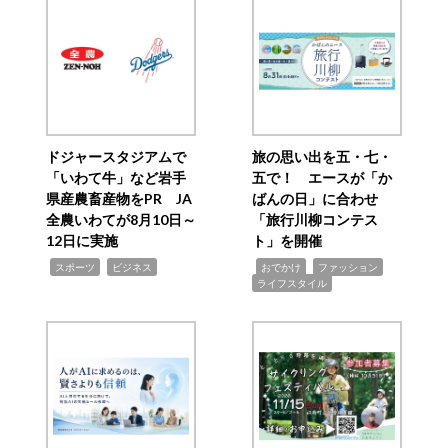
ドジャースタジアムで
旅の思い出を五・七・
「いわて牛」など岩手
五で！ エースが「か
県産農畜産物をPR JA
ばんの日」に合わせ
全農いわてが8月10日～
「旅行川柳コンテス
12日に実施
ト」を開催
,
,
,
,
,
スポーツ
ビジネス
おでかけ
ファッション
ライフスタイル