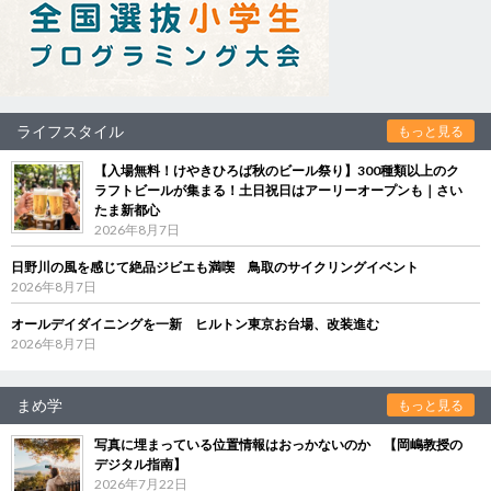
ライフスタイル
もっと見る
【入場無料！けやきひろば秋のビール祭り】300種類以上のク
ラフトビールが集まる！土日祝日はアーリーオープンも｜さい
たま新都心
2026年8月7日
日野川の風を感じて絶品ジビエも満喫 鳥取のサイクリングイベント
2026年8月7日
オールデイダイニングを一新 ヒルトン東京お台場、改装進む
2026年8月7日
まめ学
もっと見る
写真に埋まっている位置情報はおっかないのか 【岡嶋教授の
デジタル指南】
2026年7月22日