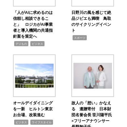
「人がAIに求めるのは
日野川の風を感じて絶
信頼し相談できるこ
品ジビエも満喫 鳥取
と」 ロジカがAI事業
のサイクリングイベン
者と導入機関の共通指
ト
針案を策定へ
,
スポーツ
,
,
デジもの
ビジネス
オールデイダイニング
故人の「想い」かなえ
を一新 ヒルトン東京
る 遺贈寄付 日本財
お台場、改装進む
団名誉会長 笹川陽平氏
×フリーアナウンサー
,
,
ビジネス
ライフスタイル
長野智子氏