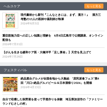
ヘルスケア
もっと見る
現代書林から新刊『こんなときには、まず、漢方！』 漢方三
考塾の15人の医師や薬剤師が執筆
2026年8月5日
重症筋無力症への正しい知識と理解を 8月8日広島市で公開講座、オンライン
配信も
2026年7月31日
【がんを生きる緩和ケア医・大橋洋平「足し算命」】天空を見上げて
2026年7月28日
フェスティバル
もっと見る
絶品屋台グルメが全国各地から大集結 “庶民派食フェス”第4
回「川口×絶品グルメビール＆日本酒祭り2026」を開催
2026年4月15日
自分で収穫した秋野菜を使って芋煮作りを体験 埼玉県加須市の「ファミリー
ランドむさしの村」