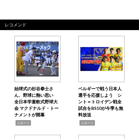
レコメンド
始球式の杉谷拳士さ
ベルギーで戦う日本人
ん、野球に熱い思い
選手を応援しよう シ
全日本学童軟式野球大
ント＝トロイデン戦全
会 マクドナルド・トー
試合をBS10が今季も無
ナメントが開幕
料放送
,
,
スポーツ
スポーツ