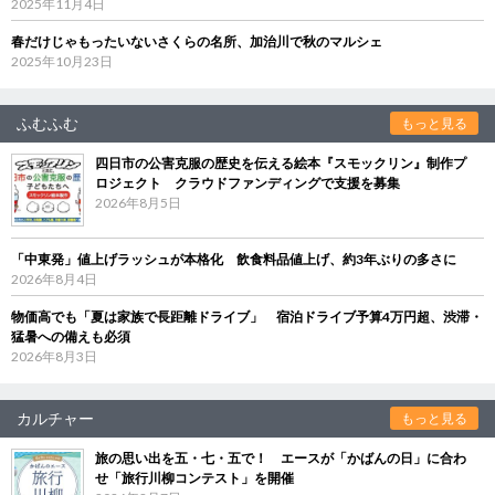
2025年11月4日
春だけじゃもったいないさくらの名所、加治川で秋のマルシェ
2025年10月23日
ふむふむ
もっと見る
四日市の公害克服の歴史を伝える絵本『スモックリン』制作プ
ロジェクト クラウドファンディングで支援を募集
2026年8月5日
「中東発」値上げラッシュが本格化 飲食料品値上げ、約3年ぶりの多さに
2026年8月4日
物価高でも「夏は家族で長距離ドライブ」 宿泊ドライブ予算4万円超、渋滞・
猛暑への備えも必須
2026年8月3日
カルチャー
もっと見る
旅の思い出を五・七・五で！ エースが「かばんの日」に合わ
せ「旅行川柳コンテスト」を開催