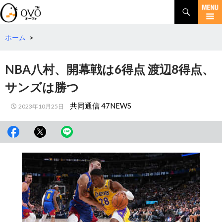
検
索
コ
ン
テ
ホーム
>
ン
ツ
NBA八村、開幕戦は6得点 渡辺8得点、
へ
移
サンズは勝つ
動
共同通信 47NEWS
2023年10月25日