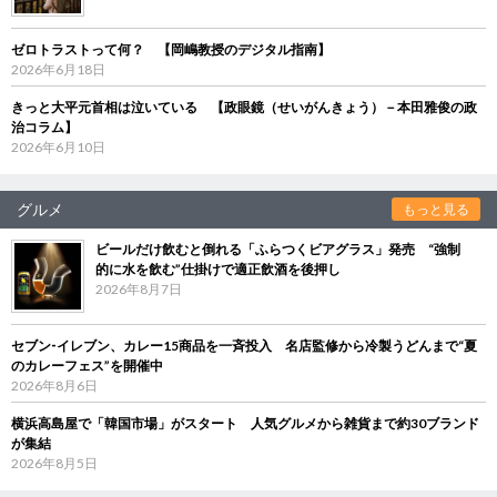
ゼロトラストって何？ 【岡嶋教授のデジタル指南】
2026年6月18日
きっと大平元首相は泣いている 【政眼鏡（せいがんきょう）－本田雅俊の政
治コラム】
2026年6月10日
グルメ
もっと見る
ビールだけ飲むと倒れる「ふらつくビアグラス」発売 “強制
的に水を飲む”仕掛けで適正飲酒を後押し
2026年8月7日
セブン‐イレブン、カレー15商品を一斉投入 名店監修から冷製うどんまで“夏
のカレーフェス”を開催中
2026年8月6日
横浜高島屋で「韓国市場」がスタート 人気グルメから雑貨まで約30ブランド
が集結
2026年8月5日