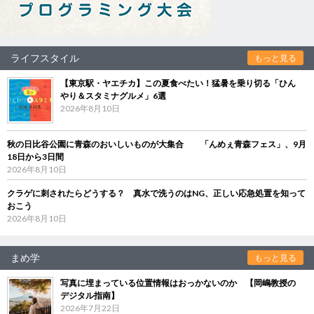
ライフスタイル
もっと見る
【東京駅・ヤエチカ】この夏食べたい！猛暑を乗り切る「ひん
やり＆スタミナグルメ」6選
2026年8月10日
秋の日比谷公園に青森のおいしいものが大集合 「んめぇ青森フェス」、9月
18日から3日間
2026年8月10日
クラゲに刺されたらどうする？ 真水で洗うのはNG、正しい応急処置を知って
おこう
2026年8月10日
まめ学
もっと見る
写真に埋まっている位置情報はおっかないのか 【岡嶋教授の
デジタル指南】
2026年7月22日