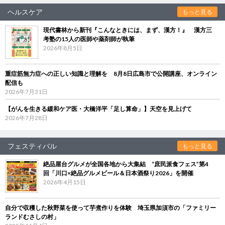
ヘルスケア
もっと見る
現代書林から新刊『こんなときには、まず、漢方！』 漢方三
考塾の15人の医師や薬剤師が執筆
2026年8月5日
重症筋無力症への正しい知識と理解を 8月8日広島市で公開講座、オンライン
配信も
2026年7月31日
【がんを生きる緩和ケア医・大橋洋平「足し算命」】天空を見上げて
2026年7月28日
フェスティバル
もっと見る
絶品屋台グルメが全国各地から大集結 “庶民派食フェス”第4
回「川口×絶品グルメビール＆日本酒祭り2026」を開催
2026年4月15日
自分で収穫した秋野菜を使って芋煮作りを体験 埼玉県加須市の「ファミリー
ランドむさしの村」