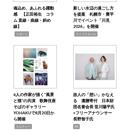
魂込め、あふれる躍動
新しい水辺の過ごし方
感 【正田裕生 コラ
を提案 札幌市・豊平
ム 直線・曲線・斜め
川でイベント「川見
線】
2026」を開催
,
,
スポーツ
ライフスタイル
6人の作家が描く“風景
故人の「想い」かなえ
と猫”の共演 歌舞伎座
る 遺贈寄付 日本財
そばのギャラリー
団名誉会長 笹川陽平氏
YOHAKUで8月20日か
×フリーアナウンサー
ら開催
長野智子氏
,
カルチャー
PR