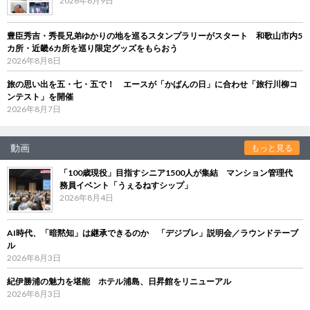
2026年8月9日
豊臣秀吉・秀長兄弟ゆかりの地を巡るスタンプラリーがスタート 和歌山市内5
カ所・近畿6カ所を巡り限定グッズをもらおう
2026年8月8日
旅の思い出を五・七・五で！ エースが「かばんの日」に合わせ「旅行川柳コ
ンテスト」を開催
2026年8月7日
動画
もっと見る
「100歳現役」目指すシニア1500人が集結 マンション管理代
務員イベント「うぇるねすシップ」
2026年8月4日
AI時代、「暗黙知」は継承できるのか 「デジブレ」説明会／ラウンドテーブ
ル
2026年8月3日
紀伊勝浦の魅力を堪能 ホテル浦島、日昇館をリニューアル
2026年8月3日