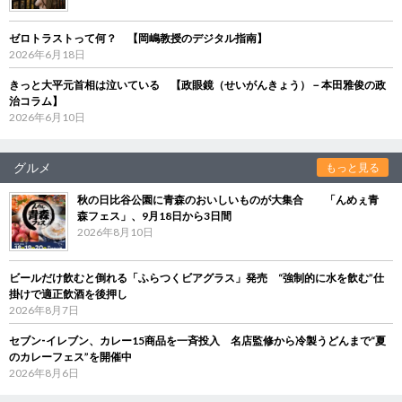
ゼロトラストって何？ 【岡嶋教授のデジタル指南】
2026年6月18日
きっと大平元首相は泣いている 【政眼鏡（せいがんきょう）－本田雅俊の政
治コラム】
2026年6月10日
グルメ
もっと見る
秋の日比谷公園に青森のおいしいものが大集合 「んめぇ青
森フェス」、9月18日から3日間
2026年8月10日
ビールだけ飲むと倒れる「ふらつくビアグラス」発売 “強制的に水を飲む”仕
掛けで適正飲酒を後押し
2026年8月7日
セブン‐イレブン、カレー15商品を一斉投入 名店監修から冷製うどんまで“夏
のカレーフェス”を開催中
2026年8月6日