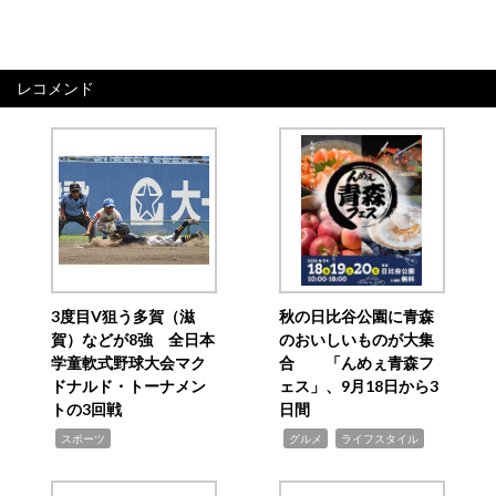
レコメンド
3度目V狙う多賀（滋
秋の日比谷公園に青森
賀）などが8強 全日本
のおいしいものが大集
学童軟式野球大会マク
合 「んめぇ青森フ
ドナルド・トーナメン
ェス」、9月18日から3
トの3回戦
日間
,
,
,
スポーツ
グルメ
ライフスタイル