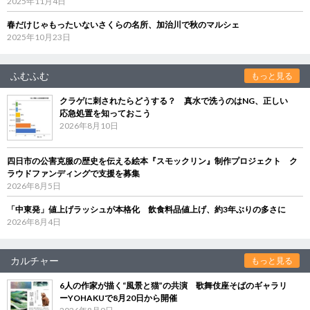
2025年11月4日
春だけじゃもったいないさくらの名所、加治川で秋のマルシェ
2025年10月23日
ふむふむ
もっと見る
クラゲに刺されたらどうする？ 真水で洗うのはNG、正しい
応急処置を知っておこう
2026年8月10日
四日市の公害克服の歴史を伝える絵本『スモックリン』制作プロジェクト ク
ラウドファンディングで支援を募集
2026年8月5日
「中東発」値上げラッシュが本格化 飲食料品値上げ、約3年ぶりの多さに
2026年8月4日
カルチャー
もっと見る
6人の作家が描く“風景と猫”の共演 歌舞伎座そばのギャラリ
ーYOHAKUで8月20日から開催