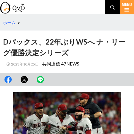
検
索
コ
ン
テ
ホーム
>
ン
ツ
Dバックス、22年ぶりWSへ ナ・リー
へ
移
グ優勝決定シリーズ
動
共同通信 47NEWS
2023年10月25日