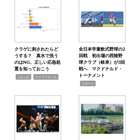
クラゲに刺されたらど
全日本学童軟式野球の2
うする？ 真水で洗う
回戦 初出場の西陵野
のはNG、正しい応急処
球クラブ（岐阜）が3回
置を知っておこう
戦へ マクドナルド・
トーナメント
,
,
ふむふむ
ライフスタイル
,
スポーツ