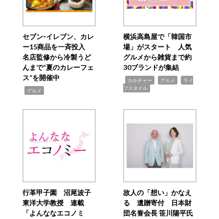
セブン‐イレブン、カレ
横浜高島屋で「韓国市
ー15商品を一斉投入
場」がスタート 人気
名店監修から冷製うど
グルメから雑貨まで約
んまで“夏のカレーフェ
30ブランドが集結
ス”を開催中
,
,
,
カルチャー
グルメ
ライ
フスタイル
,
グルメ
行革甲子園 沼尾波子
故人の「想い」かなえ
東洋大学教授 連載
る 遺贈寄付 日本財
「よんななエコノミ
団名誉会長 笹川陽平氏