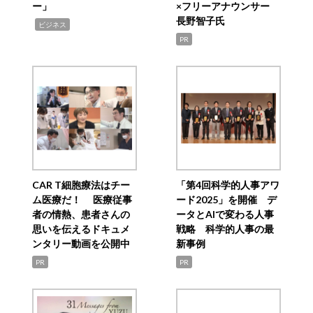
ー」
×フリーアナウンサー
長野智子氏
,
ビジネス
PR
CAR T細胞療法はチー
「第4回科学的人事アワ
ム医療だ！ 医療従事
ード2025」を開催 デ
者の情熱、患者さんの
ータとAIで変わる人事
思いを伝えるドキュメ
戦略 科学的人事の最
ンタリー動画を公開中
新事例
PR
PR