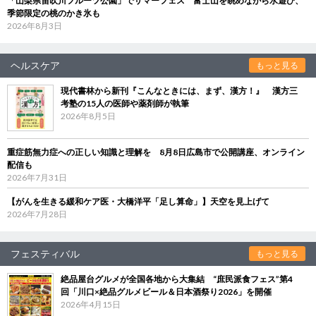
「山梨県笛吹川フルーツ公園」でサマーフェス 富士山を眺めながら水遊び、
季節限定の桃のかき氷も
2026年8月3日
ヘルスケア
もっと見る
現代書林から新刊『こんなときには、まず、漢方！』 漢方三
考塾の15人の医師や薬剤師が執筆
2026年8月5日
重症筋無力症への正しい知識と理解を 8月8日広島市で公開講座、オンライン
配信も
2026年7月31日
【がんを生きる緩和ケア医・大橋洋平「足し算命」】天空を見上げて
2026年7月28日
フェスティバル
もっと見る
絶品屋台グルメが全国各地から大集結 “庶民派食フェス”第4
回「川口×絶品グルメビール＆日本酒祭り2026」を開催
2026年4月15日