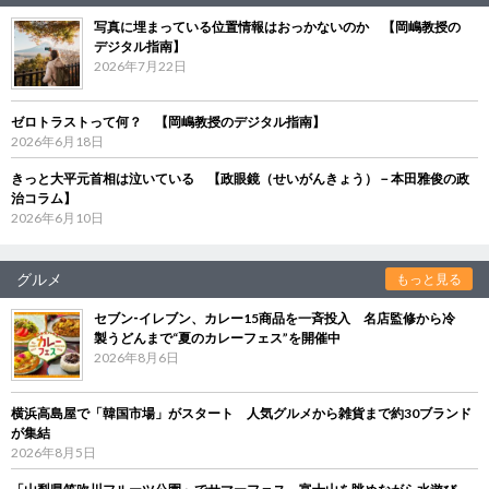
写真に埋まっている位置情報はおっかないのか 【岡嶋教授の
デジタル指南】
2026年7月22日
ゼロトラストって何？ 【岡嶋教授のデジタル指南】
2026年6月18日
きっと大平元首相は泣いている 【政眼鏡（せいがんきょう）－本田雅俊の政
治コラム】
2026年6月10日
グルメ
もっと見る
セブン‐イレブン、カレー15商品を一斉投入 名店監修から冷
製うどんまで“夏のカレーフェス”を開催中
2026年8月6日
横浜高島屋で「韓国市場」がスタート 人気グルメから雑貨まで約30ブランド
が集結
2026年8月5日