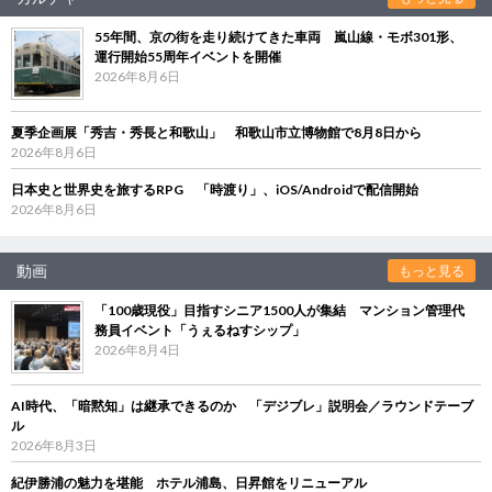
55年間、京の街を走り続けてきた車両 嵐山線・モボ301形、
運行開始55周年イベントを開催
2026年8月6日
夏季企画展「秀吉・秀長と和歌山」 和歌山市立博物館で8月8日から
2026年8月6日
日本史と世界史を旅するRPG 「時渡り」、iOS/Androidで配信開始
2026年8月6日
動画
もっと見る
「100歳現役」目指すシニア1500人が集結 マンション管理代
務員イベント「うぇるねすシップ」
2026年8月4日
AI時代、「暗黙知」は継承できるのか 「デジブレ」説明会／ラウンドテーブ
ル
2026年8月3日
紀伊勝浦の魅力を堪能 ホテル浦島、日昇館をリニューアル