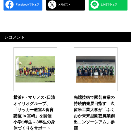
レコメンド
横浜F・マリノス×日清
先端技術で園芸農業の
オイリオグループ、
持続的発展目指す 久
「サッカー教室&食育
留米工業大学が「ふく
講座 in 宮崎」を開催
おか未来型園芸農業創
小学1年生～3年生の身
出コンソーシアム」参
体づくりをサポート
画