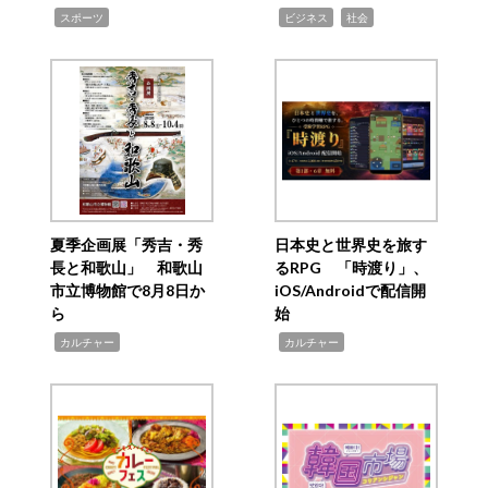
,
,
,
スポーツ
ビジネス
社会
夏季企画展「秀吉・秀
日本史と世界史を旅す
長と和歌山」 和歌山
るRPG 「時渡り」、
市立博物館で8月8日か
iOS/Androidで配信開
ら
始
,
,
カルチャー
カルチャー