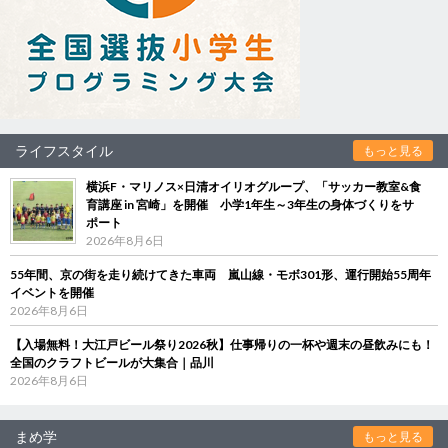
ライフスタイル
もっと見る
横浜F・マリノス×日清オイリオグループ、「サッカー教室&食
育講座 in 宮崎」を開催 小学1年生～3年生の身体づくりをサ
ポート
2026年8月6日
55年間、京の街を走り続けてきた車両 嵐山線・モボ301形、運行開始55周年
イベントを開催
2026年8月6日
【入場無料！大江戸ビール祭り2026秋】仕事帰りの一杯や週末の昼飲みにも！
全国のクラフトビールが大集合｜品川
2026年8月6日
まめ学
もっと見る