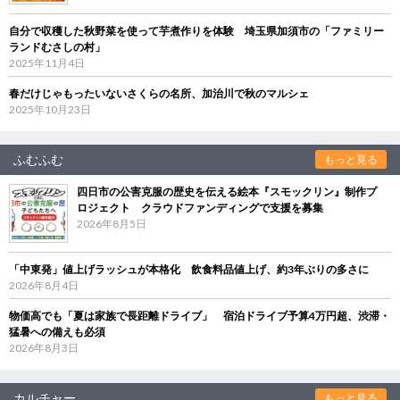
自分で収穫した秋野菜を使って芋煮作りを体験 埼玉県加須市の「ファミリー
ランドむさしの村」
2025年11月4日
春だけじゃもったいないさくらの名所、加治川で秋のマルシェ
2025年10月23日
ふむふむ
もっと見る
四日市の公害克服の歴史を伝える絵本『スモックリン』制作プ
ロジェクト クラウドファンディングで支援を募集
2026年8月5日
「中東発」値上げラッシュが本格化 飲食料品値上げ、約3年ぶりの多さに
2026年8月4日
物価高でも「夏は家族で長距離ドライブ」 宿泊ドライブ予算4万円超、渋滞・
猛暑への備えも必須
2026年8月3日
カルチャー
もっと見る