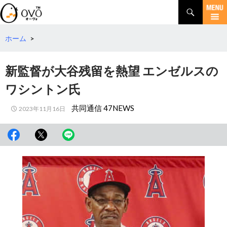
検
索
コ
ン
テ
ホーム
>
ン
ツ
新監督が大谷残留を熱望 エンゼルスの
へ
移
ワシントン氏
動
共同通信 47NEWS
2023年11月16日