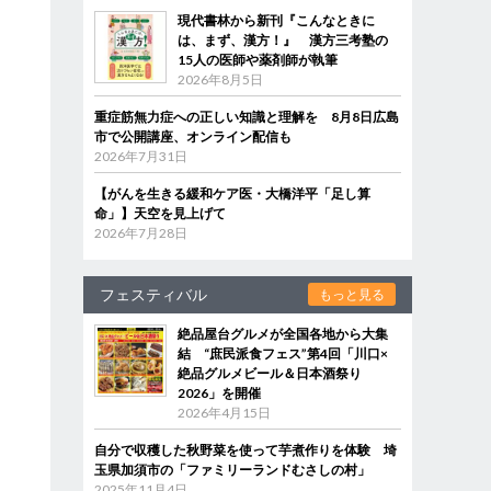
現代書林から新刊『こんなときに
は、まず、漢方！』 漢方三考塾の
15人の医師や薬剤師が執筆
2026年8月5日
重症筋無力症への正しい知識と理解を 8月8日広島
市で公開講座、オンライン配信も
2026年7月31日
【がんを生きる緩和ケア医・大橋洋平「足し算
命」】天空を見上げて
2026年7月28日
フェスティバル
もっと見る
絶品屋台グルメが全国各地から大集
結 “庶民派食フェス”第4回「川口×
絶品グルメビール＆日本酒祭り
2026」を開催
2026年4月15日
自分で収穫した秋野菜を使って芋煮作りを体験 埼
玉県加須市の「ファミリーランドむさしの村」
2025年11月4日