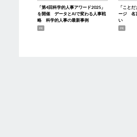
「第4回科学的人事アワード2025」
「ことだ
を開催 データとAIで変わる人事戦
ージ 名
略 科学的人事の最新事例
い
PR
PR