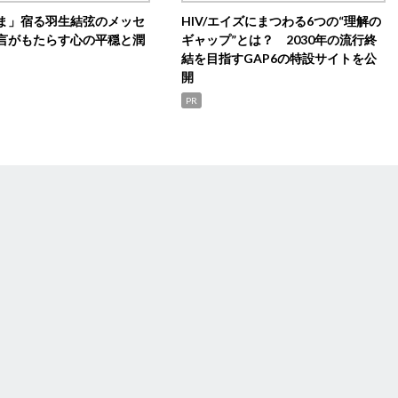
ま」宿る羽生結弦のメッセ
HIV/エイズにまつわる6つの“理解の
言がもたらす心の平穏と潤
ギャップ”とは？ 2030年の流行終
結を目指すGAP6の特設サイトを公
開
PR