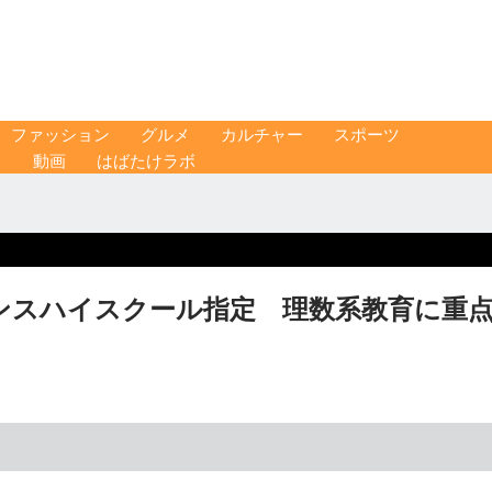
ファッション
グルメ
カルチャー
スポーツ
ス
動画
はばたけラボ
ンスハイスクール指定 理数系教育に重