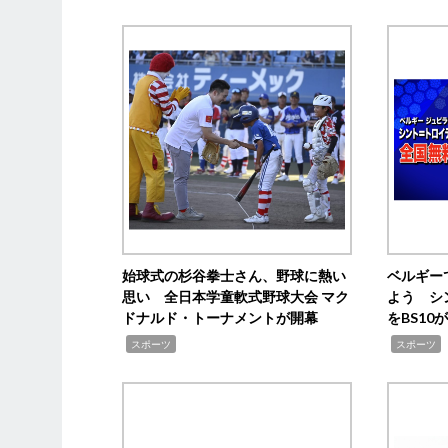
始球式の杉谷拳士さん、野球に熱い
ベルギー
思い 全日本学童軟式野球大会 マク
よう シ
ドナルド・トーナメントが開幕
をBS1
,
,
スポーツ
スポーツ