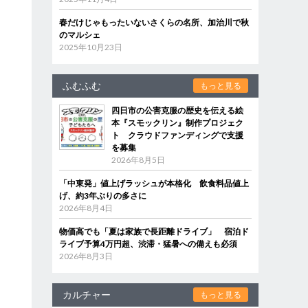
春だけじゃもったいないさくらの名所、加治川で秋
のマルシェ
2025年10月23日
ふむふむ
もっと見る
四日市の公害克服の歴史を伝える絵
本『スモックリン』制作プロジェク
ト クラウドファンディングで支援
を募集
2026年8月5日
「中東発」値上げラッシュが本格化 飲食料品値上
げ、約3年ぶりの多さに
2026年8月4日
物価高でも「夏は家族で長距離ドライブ」 宿泊ド
ライブ予算4万円超、渋滞・猛暑への備えも必須
2026年8月3日
カルチャー
もっと見る