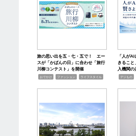
旅の思い出を五・七・五で！ エー
「人がA
スが「かばんの日」に合わせ「旅行
きること
川柳コンテスト」を開催
入機関の
,
,
,
,
,
おでかけ
ファッション
ライフスタイル
デジもの