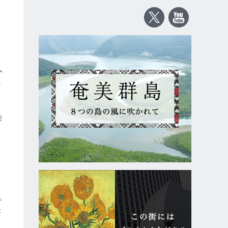
ー
か
の
牽
検
テ
が