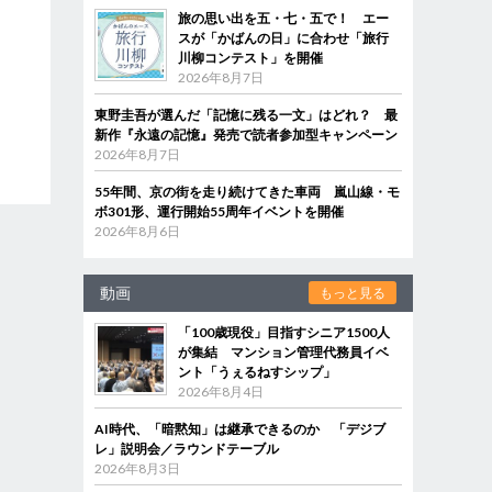
旅の思い出を五・七・五で！ エー
スが「かばんの日」に合わせ「旅行
川柳コンテスト」を開催
2026年8月7日
東野圭吾が選んだ「記憶に残る一文」はどれ？ 最
新作『永遠の記憶』発売で読者参加型キャンペーン
2026年8月7日
55年間、京の街を走り続けてきた車両 嵐山線・モ
ボ301形、運行開始55周年イベントを開催
2026年8月6日
動画
もっと見る
「100歳現役」目指すシニア1500人
が集結 マンション管理代務員イベ
ント「うぇるねすシップ」
2026年8月4日
AI時代、「暗黙知」は継承できるのか 「デジブ
レ」説明会／ラウンドテーブル
2026年8月3日