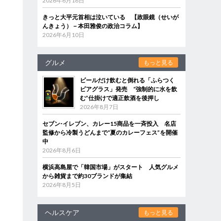
2026年6月18日
きっと大平元首相は泣いている 【政眼鏡（せいが
んきょう）－本田雅俊の政治コラム】
2026年6月10日
グルメ
もっと見る
ビールだけ飲むと倒れる「ふらつく
ビアグラス」発売 “強制的に水を飲
む”仕掛けで適正飲酒を後押し
2026年8月7日
セブン‐イレブン、カレー15商品を一斉投入 名店
監修から冷製うどんまで“夏のカレーフェス”を開催
中
2026年8月6日
横浜高島屋で「韓国市場」がスタート 人気グルメ
から雑貨まで約30ブランドが集結
2026年8月5日
ヘルスケア
もっと見る