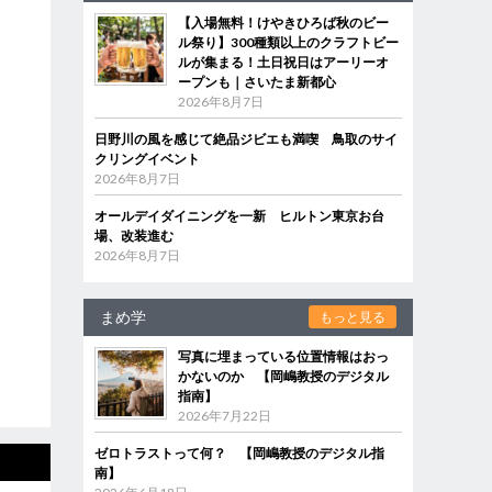
【入場無料！けやきひろば秋のビー
ル祭り】300種類以上のクラフトビー
ルが集まる！土日祝日はアーリーオ
ープンも｜さいたま新都心
2026年8月7日
日野川の風を感じて絶品ジビエも満喫 鳥取のサイ
クリングイベント
2026年8月7日
オールデイダイニングを一新 ヒルトン東京お台
場、改装進む
2026年8月7日
まめ学
もっと見る
写真に埋まっている位置情報はおっ
かないのか 【岡嶋教授のデジタル
指南】
2026年7月22日
ゼロトラストって何？ 【岡嶋教授のデジタル指
南】