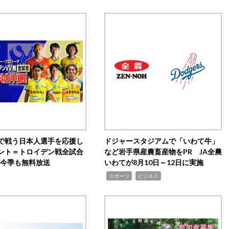
で戦う日本人選手を応援し
ドジャースタジアムで「いわて牛」
ント＝トロイデン戦全試合
など岩手県産農畜産物をPR JA全農
0が今季も無料放送
いわてが8月10日～12日に実施
,
,
スポーツ
ビジネス