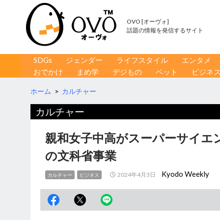
OVO [オーヴォ]
話題の情報を発信するサイト
コンテンツへ移動
検
SDGs
ジェンダー
ライフスタイル
エンタメ
索
おでかけ
まめ学
デジもの
ペット
ビジネ
ホーム
>
カルチャー
カルチャー
親和女子中高がスーパーサイエ
の文科省事業
Kyodo Weekly
2024年4月3日
カルチャー
ビジネス