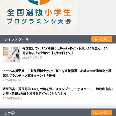
ライフスタイル
もっと見る
韓国旅行でau PAYを使うとPontaポイント最大20％還元！30
万店舗以上が対象に【9月30日まで】
2026年8月8日
ノーベル賞受賞・白川英樹博士が小中高生を直接指導 名城大学が講演会と導
電性プラスチック実験イベントを開催
2026年8月8日
豊臣秀吉・秀長兄弟ゆかりの地を巡るスタンプラリーがスタート 和歌山市内5
カ所・近畿6カ所を巡り限定グッズをもらおう
2026年8月8日
まめ学
もっと見る