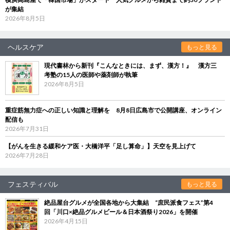
が集結
2026年8月5日
ヘルスケア
もっと見る
現代書林から新刊『こんなときには、まず、漢方！』 漢方三
考塾の15人の医師や薬剤師が執筆
2026年8月5日
重症筋無力症への正しい知識と理解を 8月8日広島市で公開講座、オンライン
配信も
2026年7月31日
【がんを生きる緩和ケア医・大橋洋平「足し算命」】天空を見上げて
2026年7月28日
フェスティバル
もっと見る
絶品屋台グルメが全国各地から大集結 “庶民派食フェス”第4
回「川口×絶品グルメビール＆日本酒祭り2026」を開催
2026年4月15日