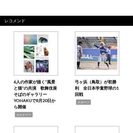
レコメンド
6人の作家が描く“風景
弓ヶ浜（鳥取）が初勝
と猫”の共演 歌舞伎座
利 全日本学童野球の1
そばのギャラリー
回戦
YOHAKUで8月20日か
,
スポーツ
ら開催
,
カルチャー