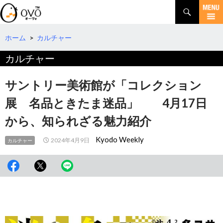
検
索
コ
ン
テ
ホーム
>
カルチャー
ン
カルチャー
ツ
へ
移
サントリー美術館が「コレクション
動
展 名品ときたま迷品」 4月17日
から、知られざる魅力紹介
Kyodo Weekly
2024年4月9日
カルチャー