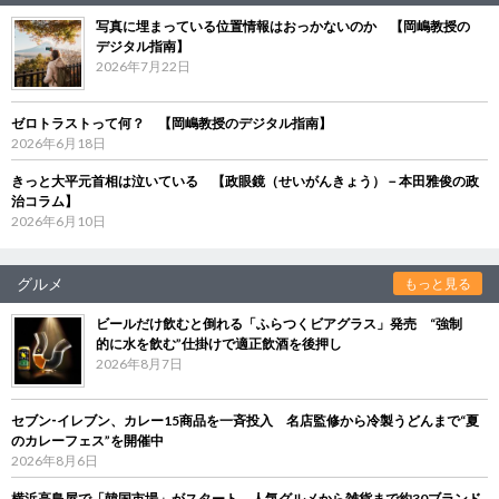
写真に埋まっている位置情報はおっかないのか 【岡嶋教授の
デジタル指南】
2026年7月22日
ゼロトラストって何？ 【岡嶋教授のデジタル指南】
2026年6月18日
きっと大平元首相は泣いている 【政眼鏡（せいがんきょう）－本田雅俊の政
治コラム】
2026年6月10日
グルメ
もっと見る
ビールだけ飲むと倒れる「ふらつくビアグラス」発売 “強制
的に水を飲む”仕掛けで適正飲酒を後押し
2026年8月7日
セブン‐イレブン、カレー15商品を一斉投入 名店監修から冷製うどんまで“夏
のカレーフェス”を開催中
2026年8月6日
横浜高島屋で「韓国市場」がスタート 人気グルメから雑貨まで約30ブランド