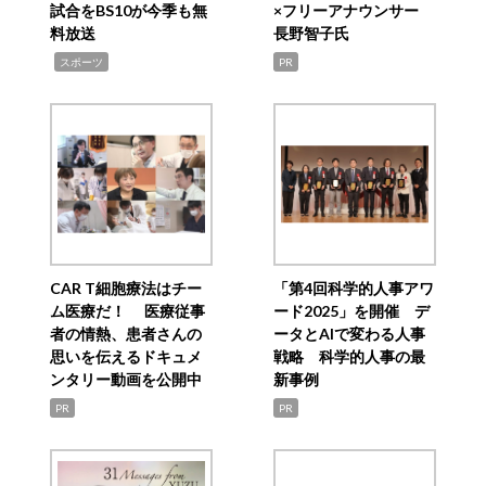
試合をBS10が今季も無
×フリーアナウンサー
料放送
長野智子氏
,
スポーツ
PR
CAR T細胞療法はチー
「第4回科学的人事アワ
ム医療だ！ 医療従事
ード2025」を開催 デ
者の情熱、患者さんの
ータとAIで変わる人事
思いを伝えるドキュメ
戦略 科学的人事の最
ンタリー動画を公開中
新事例
PR
PR