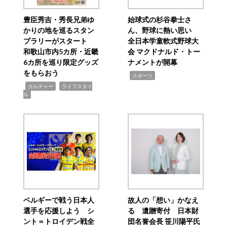
豊臣秀吉・秀長兄弟ゆ
始球式の杉谷拳士さ
かりの地を巡るスタン
ん、野球に熱い思い
プラリーがスタート
全日本学童軟式野球大
和歌山市内5カ所・近畿
会 マクドナルド・トー
6カ所を巡り限定グッズ
ナメントが開幕
をもらおう
,
スポーツ
,
,
カルチャー
ライフスタイ
ル
ベルギーで戦う日本人
故人の「想い」かなえ
選手を応援しよう シ
る 遺贈寄付 日本財
ント＝トロイデン戦全
団名誉会長 笹川陽平氏