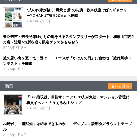
6人の作家が描く“風景と猫”の共演 歌舞伎座そばのギャラリ
ーYOHAKUで8月20日から開催
2026年8月9日
豊臣秀吉・秀長兄弟ゆかりの地を巡るスタンプラリーがスタート 和歌山市内5
カ所・近畿6カ所を巡り限定グッズをもらおう
2026年8月8日
旅の思い出を五・七・五で！ エースが「かばんの日」に合わせ「旅行川柳コ
ンテスト」を開催
2026年8月7日
動画
もっと見る
「100歳現役」目指すシニア1500人が集結 マンション管理代
務員イベント「うぇるねすシップ」
2026年8月4日
AI時代、「暗黙知」は継承できるのか 「デジブレ」説明会／ラウンドテーブ
ル
2026年8月3日