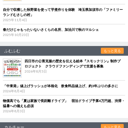
自分で収穫した秋野菜を使って芋煮作りを体験 埼玉県加須市の「ファミリー
ランドむさしの村」
2025年11月4日
春だけじゃもったいないさくらの名所、加治川で秋のマルシェ
2025年10月23日
ふむふむ
もっと見る
四日市の公害克服の歴史を伝える絵本『スモックリン』制作プ
ロジェクト クラウドファンディングで支援を募集
2026年8月5日
「中東発」値上げラッシュが本格化 飲食料品値上げ、約3年ぶりの多さに
2026年8月4日
物価高でも「夏は家族で長距離ドライブ」 宿泊ドライブ予算4万円超、渋滞・
猛暑への備えも必須
2026年8月3日
カルチャー
もっと見る