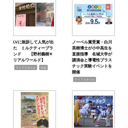
LVに敗訴して人気が出
ノーベル賞受賞・白川
た ミルクティーブラ
英樹博士が小中高生を
ンド 【野村義樹✕
直接指導 名城大学が
リアルワールド】
講演会と導電性プラス
チック実験イベントを
,
,
ライフスタイル
社会
開催
,
ライフスタイル