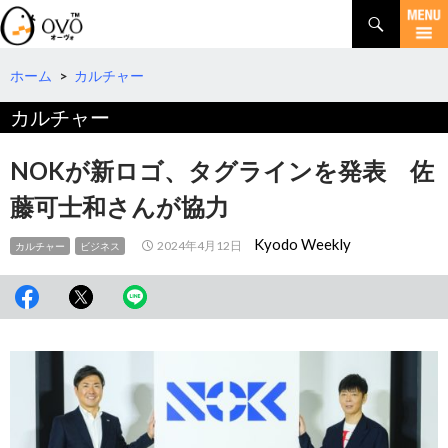
検
索
コ
ン
テ
ホーム
>
カルチャー
ン
カルチャー
ツ
へ
移
NOKが新ロゴ、タグラインを発表 佐
動
藤可士和さんが協力
Kyodo Weekly
2024年4月12日
カルチャー
ビジネス