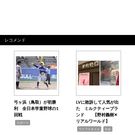
レコメンド
弓ヶ浜（鳥取）が初勝
LVに敗訴して人気が出
利 全日本学童野球の1
た ミルクティーブラ
回戦
ンド 【野村義樹✕
リアルワールド】
,
スポーツ
,
,
ライフスタイル
社会