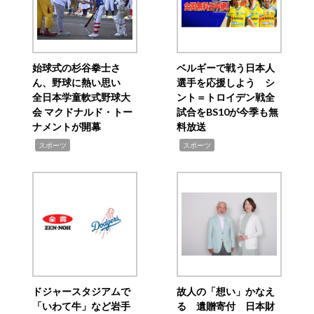
始球式の杉谷拳士さ
ベルギーで戦う日本人
ん、野球に熱い思い
選手を応援しよう シ
全日本学童軟式野球大
ント＝トロイデン戦全
会 マクドナルド・トー
試合をBS10が今季も無
ナメントが開幕
料放送
,
,
スポーツ
スポーツ
ドジャースタジアムで
故人の「想い」かなえ
「いわて牛」など岩手
る 遺贈寄付 日本財