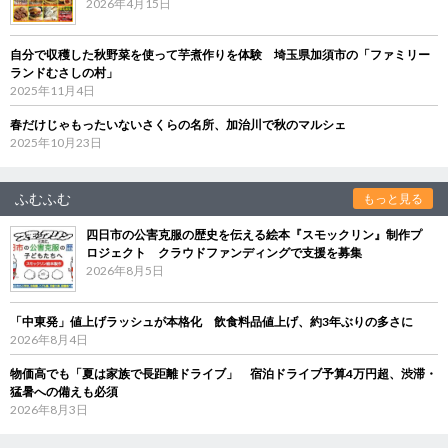
2026年4月15日
自分で収穫した秋野菜を使って芋煮作りを体験 埼玉県加須市の「ファミリー
ランドむさしの村」
2025年11月4日
春だけじゃもったいないさくらの名所、加治川で秋のマルシェ
2025年10月23日
ふむふむ
もっと見る
四日市の公害克服の歴史を伝える絵本『スモックリン』制作プ
ロジェクト クラウドファンディングで支援を募集
2026年8月5日
「中東発」値上げラッシュが本格化 飲食料品値上げ、約3年ぶりの多さに
2026年8月4日
物価高でも「夏は家族で長距離ドライブ」 宿泊ドライブ予算4万円超、渋滞・
猛暑への備えも必須
2026年8月3日