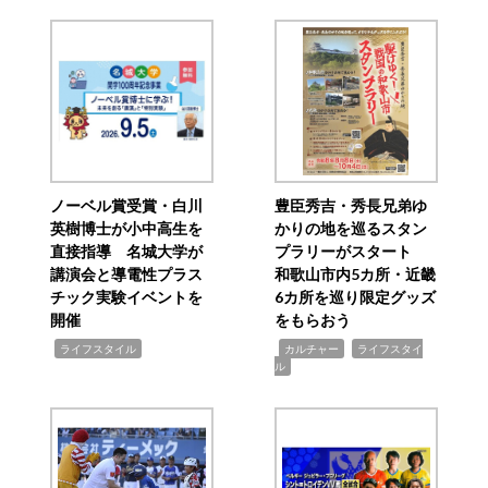
ノーベル賞受賞・白川
豊臣秀吉・秀長兄弟ゆ
英樹博士が小中高生を
かりの地を巡るスタン
直接指導 名城大学が
プラリーがスタート
講演会と導電性プラス
和歌山市内5カ所・近畿
チック実験イベントを
6カ所を巡り限定グッズ
開催
をもらおう
,
,
,
ライフスタイル
カルチャー
ライフスタイ
ル