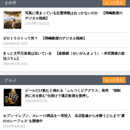
まめ学
もっと見る
写真に埋まっている位置情報はおっかないのか 【岡嶋教授の
デジタル指南】
2026年7月22日
ゼロトラストって何？ 【岡嶋教授のデジタル指南】
2026年6月18日
きっと大平元首相は泣いている 【政眼鏡（せいがんきょう）－本田雅俊の政
治コラム】
2026年6月10日
グルメ
もっと見る
ビールだけ飲むと倒れる「ふらつくビアグラス」発売 “強制
的に水を飲む”仕掛けで適正飲酒を後押し
2026年8月7日
セブン‐イレブン、カレー15商品を一斉投入 名店監修から冷製うどんまで“夏
のカレーフェス”を開催中
2026年8月6日