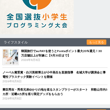
ライフスタイル
もっと見る
韓国旅行でau PAYを使うとPontaポイント最大20％還元！30
万店舗以上が対象に【9月30日まで】
2026年8月8日
ノーベル賞受賞・白川英樹博士が小中高生を直接指導 名城大学が講演会と導
電性プラスチック実験イベントを開催
2026年8月8日
豊臣秀吉・秀長兄弟ゆかりの地を巡るスタンプラリーがスタート 和歌山市内5
カ所・近畿6カ所を巡り限定グッズをもらおう
2026年8月8日