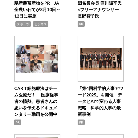
県産農畜産物をPR JA
団名誉会長 笹川陽平氏
全農いわてが8月10日～
×フリーアナウンサー
12日に実施
長野智子氏
,
,
スポーツ
ビジネス
PR
CAR T細胞療法はチー
「第4回科学的人事アワ
ム医療だ！ 医療従事
ード2025」を開催 デ
者の情熱、患者さんの
ータとAIで変わる人事
思いを伝えるドキュメ
戦略 科学的人事の最
ンタリー動画を公開中
新事例
PR
PR