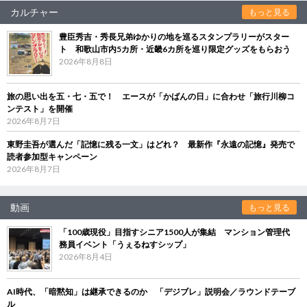
カルチャー
もっと見る
豊臣秀吉・秀長兄弟ゆかりの地を巡るスタンプラリーがスター
ト 和歌山市内5カ所・近畿6カ所を巡り限定グッズをもらおう
2026年8月8日
旅の思い出を五・七・五で！ エースが「かばんの日」に合わせ「旅行川柳コ
ンテスト」を開催
2026年8月7日
東野圭吾が選んだ「記憶に残る一文」はどれ？ 最新作『永遠の記憶』発売で
読者参加型キャンペーン
2026年8月7日
動画
もっと見る
「100歳現役」目指すシニア1500人が集結 マンション管理代
務員イベント「うぇるねすシップ」
2026年8月4日
AI時代、「暗黙知」は継承できるのか 「デジブレ」説明会／ラウンドテーブ
ル