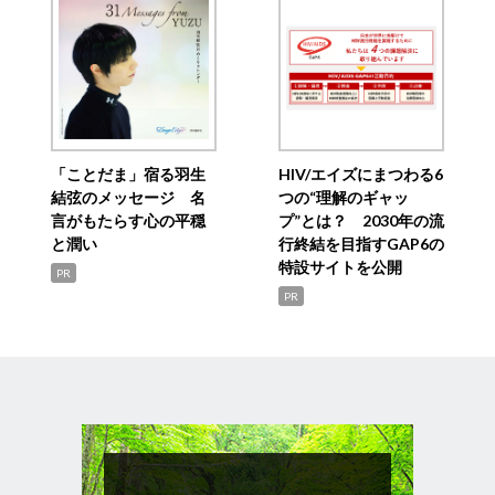
「ことだま」宿る羽生
HIV/エイズにまつわる6
結弦のメッセージ 名
つの“理解のギャッ
言がもたらす心の平穏
プ”とは？ 2030年の流
と潤い
行終結を目指すGAP6の
特設サイトを公開
PR
PR