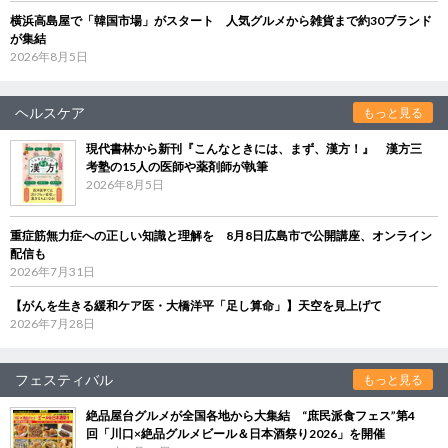
横浜高島屋で「韓国市場」がスタート 人気グルメから雑貨まで約30ブランド
が集結
2026年8月5日
ヘルスケア
もっと見る
現代書林から新刊『こんなときには、まず、漢方！』 漢方三
考塾の15人の医師や薬剤師が執筆
2026年8月5日
重症筋無力症への正しい知識と理解を 8月8日広島市で公開講座、オンライン
配信も
2026年7月31日
【がんを生きる緩和ケア医・大橋洋平「足し算命」】天空を見上げて
2026年7月28日
フェスティバル
もっと見る
絶品屋台グルメが全国各地から大集結 “庶民派食フェス”第4
回「川口×絶品グルメビール＆日本酒祭り2026」を開催