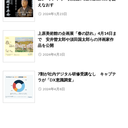
えなおす
2024年1月23日
上原美術館の企画展「春の訪れ」4月14日ま
で 安井曽太郎や須田国太郎らの洋画家作
品を公開
2024年4月3日
7割が社内デジタル研修受講なし キャプテ
ラが「DX意識調査」
2024年4月8日