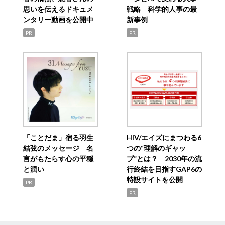
思いを伝えるドキュメ
戦略 科学的人事の最
ンタリー動画を公開中
新事例
PR
PR
「ことだま」宿る羽生
HIV/エイズにまつわる6
結弦のメッセージ 名
つの“理解のギャッ
言がもたらす心の平穏
プ”とは？ 2030年の流
と潤い
行終結を目指すGAP6の
特設サイトを公開
PR
PR