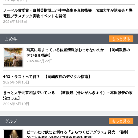
ノーベル賞受賞・白川英樹博士が小中高生を直接指導 名城大学が講演会と導
電性プラスチック実験イベントを開催
2026年8月8日
まめ学
もっと見る
写真に埋まっている位置情報はおっかないのか 【岡嶋教授の
デジタル指南】
2026年7月22日
ゼロトラストって何？ 【岡嶋教授のデジタル指南】
2026年6月18日
きっと大平元首相は泣いている 【政眼鏡（せいがんきょう）－本田雅俊の政
治コラム】
2026年6月10日
グルメ
もっと見る
ビールだけ飲むと倒れる「ふらつくビアグラス」発売 “強制
的に水を飲む”仕掛けで適正飲酒を後押し