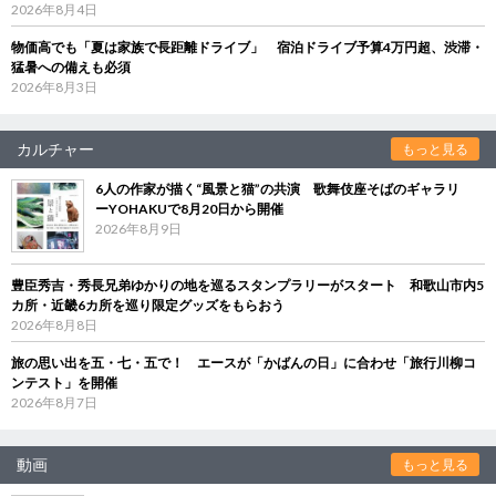
2026年8月4日
物価高でも「夏は家族で長距離ドライブ」 宿泊ドライブ予算4万円超、渋滞・
猛暑への備えも必須
2026年8月3日
カルチャー
もっと見る
6人の作家が描く“風景と猫”の共演 歌舞伎座そばのギャラリ
ーYOHAKUで8月20日から開催
2026年8月9日
豊臣秀吉・秀長兄弟ゆかりの地を巡るスタンプラリーがスタート 和歌山市内5
カ所・近畿6カ所を巡り限定グッズをもらおう
2026年8月8日
旅の思い出を五・七・五で！ エースが「かばんの日」に合わせ「旅行川柳コ
ンテスト」を開催
2026年8月7日
動画
もっと見る