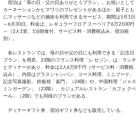
宿泊は「母の日・父の日ありがとうプラン」。お祝いとして
カーネーションかヒマワリのプレゼントがあるほか、親子とも
にマッサージなどの施術を利用できるサービス。期間は5月1日
～6月30日。料金は、レギュラーフロア スーペリア6万2100円
～（2人1室、1泊朝食付、サービス料・消費税込み、宿泊税
別）。
各レストランでは、母の日や父の日にも利用できる「記念日
プラン」を用意。23階のフランス料理「レ セゾン」は、ランチ
とディナーがあり、料金は2人6万8千円（サービス料・消費税
込み）。内容はグラスシャンパン、コース料理、ミニブーケ、
記念写真撮影。 鉄板焼「嘉門」（24階）や、中国料理「ジャス
ミンガーデン」（23階）、カジュアルレストラン「カフェ クベ
ール」（2階）でも同様のプランがある。
ディナーギフト券、宿泊ギフト券なども販売している。