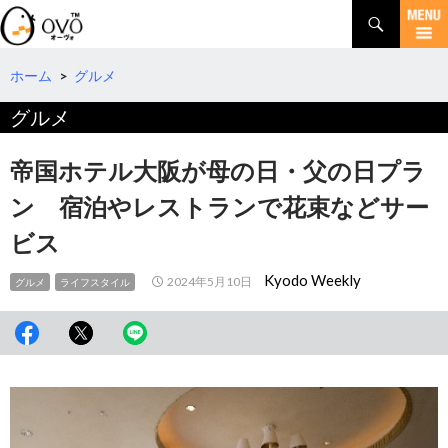
検
索
コ
ン
テ
ホーム
>
グルメ
ン
グルメ
ツ
へ
移
帝国ホテル大阪が母の日・父の日プラ
動
ン 宿泊やレストランで花束などサー
ビス
Kyodo Weekly
2024年5月10日
グルメ
ライフスタイル