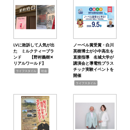
LVに敗訴して人気が出
ノーベル賞受賞・白川
た ミルクティーブラ
英樹博士が小中高生を
ンド 【野村義樹✕
直接指導 名城大学が
リアルワールド】
講演会と導電性プラス
チック実験イベントを
,
,
ライフスタイル
社会
開催
,
ライフスタイル