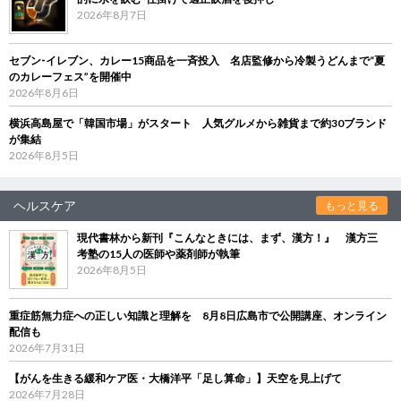
2026年8月7日
セブン‐イレブン、カレー15商品を一斉投入 名店監修から冷製うどんまで“夏
のカレーフェス”を開催中
2026年8月6日
横浜高島屋で「韓国市場」がスタート 人気グルメから雑貨まで約30ブランド
が集結
2026年8月5日
ヘルスケア
もっと見る
現代書林から新刊『こんなときには、まず、漢方！』 漢方三
考塾の15人の医師や薬剤師が執筆
2026年8月5日
重症筋無力症への正しい知識と理解を 8月8日広島市で公開講座、オンライン
配信も
2026年7月31日
【がんを生きる緩和ケア医・大橋洋平「足し算命」】天空を見上げて
2026年7月28日