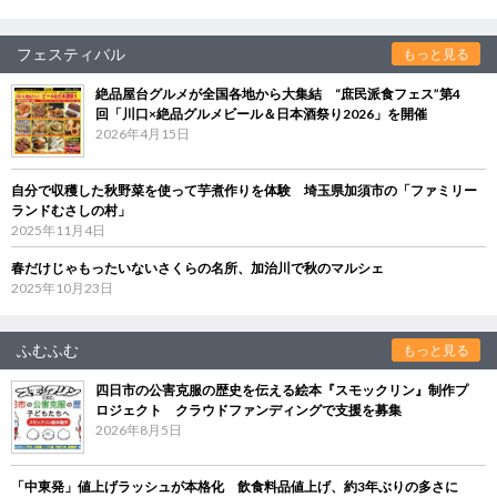
フェスティバル
もっと見る
絶品屋台グルメが全国各地から大集結 “庶民派食フェス”第4
回「川口×絶品グルメビール＆日本酒祭り2026」を開催
2026年4月15日
自分で収穫した秋野菜を使って芋煮作りを体験 埼玉県加須市の「ファミリー
ランドむさしの村」
2025年11月4日
春だけじゃもったいないさくらの名所、加治川で秋のマルシェ
2025年10月23日
ふむふむ
もっと見る
四日市の公害克服の歴史を伝える絵本『スモックリン』制作プ
ロジェクト クラウドファンディングで支援を募集
2026年8月5日
「中東発」値上げラッシュが本格化 飲食料品値上げ、約3年ぶりの多さに