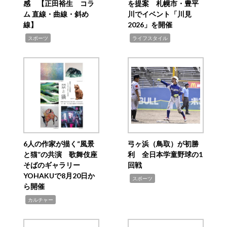
感 【正田裕生 コラ
を提案 札幌市・豊平
ム 直線・曲線・斜め
川でイベント「川見
線】
2026」を開催
,
,
スポーツ
ライフスタイル
6人の作家が描く“風景
弓ヶ浜（鳥取）が初勝
と猫”の共演 歌舞伎座
利 全日本学童野球の1
そばのギャラリー
回戦
YOHAKUで8月20日か
,
スポーツ
ら開催
,
カルチャー