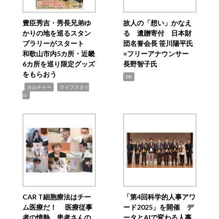
豊臣秀吉・秀長兄弟ゆ
故人の「想い」かなえ
かりの地を巡るスタン
る 遺贈寄付 日本財
プラリーがスタート
団名誉会長 笹川陽平氏
和歌山市内5カ所・近畿
×フリーアナウンサー
6カ所を巡り限定グッズ
長野智子氏
をもらおう
PR
,
,
カルチャー
ライフスタイ
ル
CAR T細胞療法はチー
「第4回科学的人事アワ
ム医療だ！ 医療従事
ード2025」を開催 デ
者の情熱、患者さんの
ータとAIで変わる人事