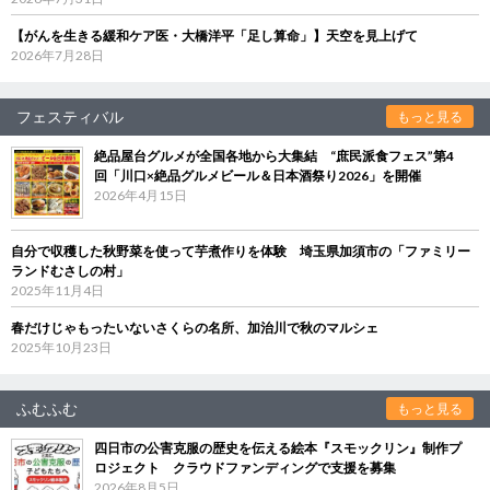
【がんを生きる緩和ケア医・大橋洋平「足し算命」】天空を見上げて
2026年7月28日
フェスティバル
もっと見る
絶品屋台グルメが全国各地から大集結 “庶民派食フェス”第4
回「川口×絶品グルメビール＆日本酒祭り2026」を開催
2026年4月15日
自分で収穫した秋野菜を使って芋煮作りを体験 埼玉県加須市の「ファミリー
ランドむさしの村」
2025年11月4日
春だけじゃもったいないさくらの名所、加治川で秋のマルシェ
2025年10月23日
ふむふむ
もっと見る
四日市の公害克服の歴史を伝える絵本『スモックリン』制作プ
ロジェクト クラウドファンディングで支援を募集
2026年8月5日