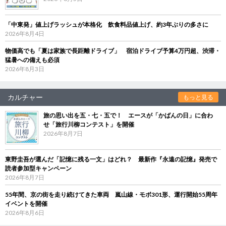
「中東発」値上げラッシュが本格化 飲食料品値上げ、約3年ぶりの多さに
2026年8月4日
物価高でも「夏は家族で長距離ドライブ」 宿泊ドライブ予算4万円超、渋滞・
猛暑への備えも必須
2026年8月3日
カルチャー
もっと見る
旅の思い出を五・七・五で！ エースが「かばんの日」に合わ
せ「旅行川柳コンテスト」を開催
2026年8月7日
東野圭吾が選んだ「記憶に残る一文」はどれ？ 最新作『永遠の記憶』発売で
読者参加型キャンペーン
2026年8月7日
55年間、京の街を走り続けてきた車両 嵐山線・モボ301形、運行開始55周年
イベントを開催
2026年8月6日