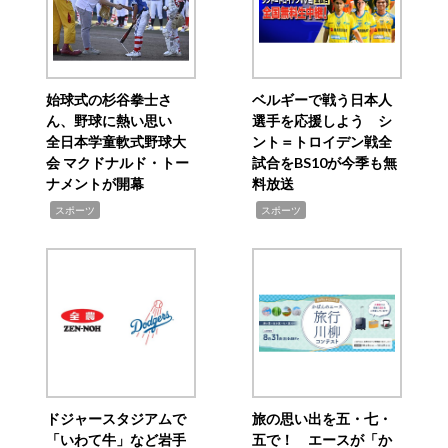
始球式の杉谷拳士さ
ベルギーで戦う日本人
ん、野球に熱い思い
選手を応援しよう シ
全日本学童軟式野球大
ント＝トロイデン戦全
会 マクドナルド・トー
試合をBS10が今季も無
ナメントが開幕
料放送
,
,
スポーツ
スポーツ
ドジャースタジアムで
旅の思い出を五・七・
「いわて牛」など岩手
五で！ エースが「か