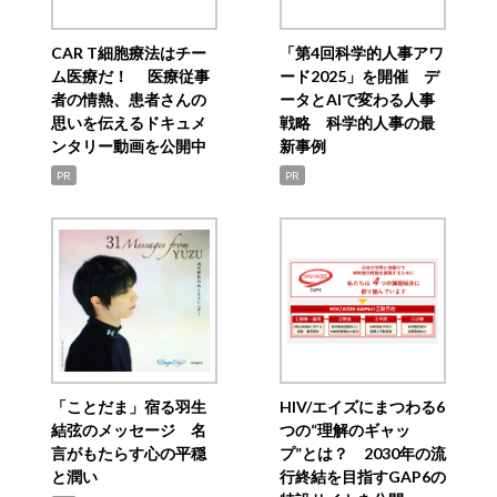
CAR T細胞療法はチー
「第4回科学的人事アワ
ム医療だ！ 医療従事
ード2025」を開催 デ
者の情熱、患者さんの
ータとAIで変わる人事
思いを伝えるドキュメ
戦略 科学的人事の最
ンタリー動画を公開中
新事例
PR
PR
「ことだま」宿る羽生
HIV/エイズにまつわる6
結弦のメッセージ 名
つの“理解のギャッ
言がもたらす心の平穏
プ”とは？ 2030年の流
と潤い
行終結を目指すGAP6の