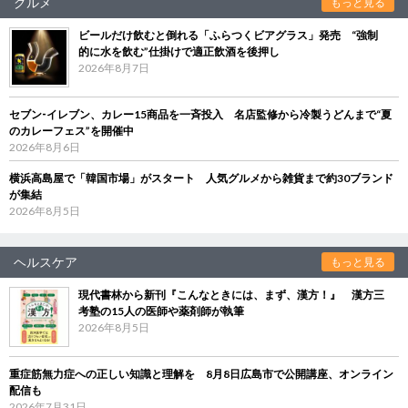
グルメ
もっと見る
ビールだけ飲むと倒れる「ふらつくビアグラス」発売 “強制
的に水を飲む”仕掛けで適正飲酒を後押し
2026年8月7日
セブン‐イレブン、カレー15商品を一斉投入 名店監修から冷製うどんまで“夏
のカレーフェス”を開催中
2026年8月6日
横浜高島屋で「韓国市場」がスタート 人気グルメから雑貨まで約30ブランド
が集結
2026年8月5日
ヘルスケア
もっと見る
現代書林から新刊『こんなときには、まず、漢方！』 漢方三
考塾の15人の医師や薬剤師が執筆
2026年8月5日
重症筋無力症への正しい知識と理解を 8月8日広島市で公開講座、オンライン
配信も
2026年7月31日