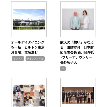
オールデイダイニング
故人の「想い」かなえ
を一新 ヒルトン東京
る 遺贈寄付 日本財
お台場、改装進む
団名誉会長 笹川陽平氏
×フリーアナウンサー
,
,
ビジネス
ライフスタイル
長野智子氏
PR