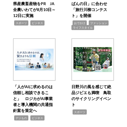
県産農畜産物をPR JA
ばんの日」に合わせ
全農いわてが8月10日～
「旅行川柳コンテス
12日に実施
ト」を開催
,
,
,
,
,
スポーツ
ビジネス
おでかけ
ファッション
ライフスタイル
「人がAIに求めるのは
日野川の風を感じて絶
信頼し相談できるこ
品ジビエも満喫 鳥取
と」 ロジカがAI事業
のサイクリングイベン
者と導入機関の共通指
ト
針案を策定へ
,
スポーツ
,
,
デジもの
ビジネス