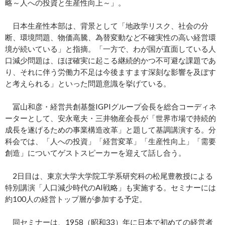
略～人への投資と生産性向上～」。
日本生産性本部は、背景として「地政学リスク、社会の分
断、環境問題、物価高騰、為替変動など不確実性の高い経営環
境が続いている」と指摘。「一方で、わが国が直面している人
口減少問題は、ほぼ確実に起こる継続的かつ不可避な課題であ
り、それに伴う労働力不足は今後ますます深刻な影響を及ぼす
と考えられる」といった問題意識を挙げている。
冨山和彦・経営共創基盤IGPIグループ会長を総合コーディネ
ーターとして、安永竜夫・三井物産会長が「世界市場で持続的
成長を遂げるための事業構造改革」と題して基調講演する。分
科会では、「人への投資」「経営変革」「生産性向上」「需要
創造」についてゲストスピーカーを迎えて話し合う。
2日目は、東京大学大学院工学系研究科の松尾豊教授による
特別講演「人口減少時代のAI戦略」も実施する。セミナーには
約100人の経営トップ層が参加する予定。
同セミナーは、1958（昭和33）年に日本で初めての経営者