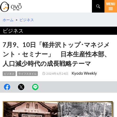
検
索
コ
ン
テ
ホーム
>
ビジネス
ン
ビジネス
ツ
へ
移
7月9、10日「軽井沢トップ･マネジメ
動
ント・セミナー」 日本生産性本部、
人口減少時代の成長戦略テーマ
Kyodo Weekly
2024年6月24日
ビジネス
ライフスタイル