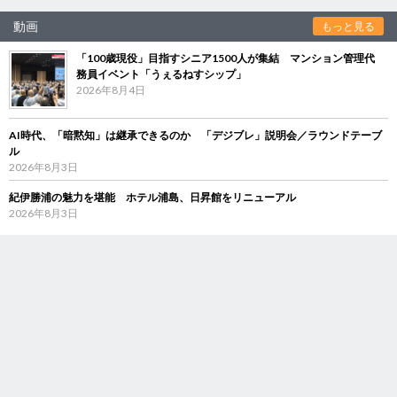
動画
もっと見る
「100歳現役」目指すシニア1500人が集結 マンション管理代
務員イベント「うぇるねすシップ」
2026年8月4日
AI時代、「暗黙知」は継承できるのか 「デジブレ」説明会／ラウンドテーブ
ル
2026年8月3日
紀伊勝浦の魅力を堪能 ホテル浦島、日昇館をリニューアル
2026年8月3日