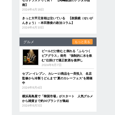
ゼロトラストって何？ 【岡嶋教授のデジタル指
南】
2026年6月18日
きっと大平元首相は泣いている 【政眼鏡（せいが
んきょう）－本田雅俊の政治コラム】
2026年6月10日
グルメ
もっと見る
ビールだけ飲むと倒れる「ふらつく
ビアグラス」発売 “強制的に水を飲
む”仕掛けで適正飲酒を後押し
2026年8月7日
セブン‐イレブン、カレー15商品を一斉投入 名店
監修から冷製うどんまで“夏のカレーフェス”を開催
中
2026年8月6日
横浜高島屋で「韓国市場」がスタート 人気グルメ
から雑貨まで約30ブランドが集結
2026年8月5日