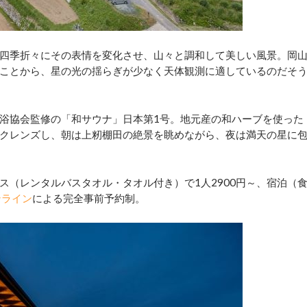
四季折々にその表情を変化させ、山々と調和して美しい風景。岡
ことから、星の光の揺らぎが少なく天体観測に適しているのだそ
浴協会監修の「和サウナ」日本第1号。地元産の和ハーブを使った
クレンズし、朝は上籾棚田の絶景を眺めながら、夜は満天の星に
（レンタルバスタオル・タオル付き）で1人2900円～、宿泊（
ンライン
による完全事前予約制。