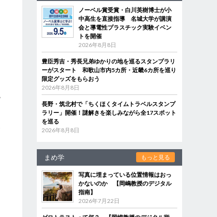
ノーベル賞受賞・白川英樹博士が小
中高生を直接指導 名城大学が講演
会と導電性プラスチック実験イベン
トを開催
山
2026年8月8日
う
豊臣秀吉・秀長兄弟ゆかりの地を巡るスタンプラリ
ーがスタート 和歌山市内5カ所・近畿6カ所を巡り
限定グッズをもらおう
2026年8月8日
包
長野・筑北村で「ちくほくタイムトラベルスタンプ
ラリー」開催！謎解きを楽しみながら全17スポット
を巡る
食
2026年8月8日
まめ学
もっと見る
写真に埋まっている位置情報はおっ
かないのか 【岡嶋教授のデジタル
指南】
2026年7月22日