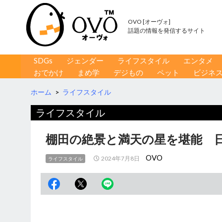
OVO [オーヴォ]
話題の情報を発信するサイト
コンテンツへ移動
検
SDGs
ジェンダー
ライフスタイル
エンタメ
索
おでかけ
まめ学
デジもの
ペット
ビジネ
ホーム
>
ライフスタイル
ライフスタイル
棚田の絶景と満天の星を堪能 
OVO
2024年7月8日
ライフスタイル