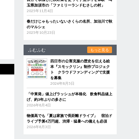
玉県加須市の「ファミリーランドむさしの村」
2025年11月4日
春だけじゃもったいないさくらの名所、加治川で秋
のマルシェ
2025年10月23日
ふむふむ
もっと見る
四日市の公害克服の歴史を伝える絵
本『スモックリン』制作プロジェク
ト クラウドファンディングで支援
を募集
2026年8月5日
「中東発」値上げラッシュが本格化 飲食料品値上
げ、約3年ぶりの多さに
2026年8月4日
物価高でも「夏は家族で長距離ドライブ」 宿泊ド
ライブ予算4万円超、渋滞・猛暑への備えも必須
2026年8月3日