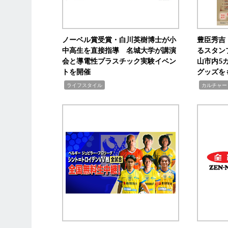
ノーベル賞受賞・白川英樹博士が小
豊臣秀吉
中高生を直接指導 名城大学が講演
るスタン
会と導電性プラスチック実験イベン
山市内5
トを開催
グッズを
,
,
ライフスタイル
カルチャー