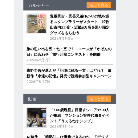
カルチャー
もっと見る
豊臣秀吉・秀長兄弟ゆかりの地を巡
るスタンプラリーがスタート 和歌
山市内5カ所・近畿6カ所を巡り限定
グッズをもらおう
2026年8月8日
旅の思い出を五・七・五で！ エースが「かばんの
日」に合わせ「旅行川柳コンテスト」を開催
2026年8月7日
東野圭吾が選んだ「記憶に残る一文」はどれ？ 最
新作『永遠の記憶』発売で読者参加型キャンペーン
2026年8月7日
動画
もっと見る
「100歳現役」目指すシニア1500人
が集結 マンション管理代務員イベ
ント「うぇるねすシップ」
2026年8月4日
AI時代、「暗黙知」は継承できるのか 「デジブ