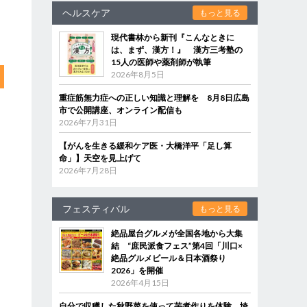
ヘルスケア
もっと見る
現代書林から新刊『こんなときに
は、まず、漢方！』 漢方三考塾の
15人の医師や薬剤師が執筆
2026年8月5日
重症筋無力症への正しい知識と理解を 8月8日広島
市で公開講座、オンライン配信も
2026年7月31日
【がんを生きる緩和ケア医・大橋洋平「足し算
命」】天空を見上げて
2026年7月28日
フェスティバル
もっと見る
絶品屋台グルメが全国各地から大集
結 “庶民派食フェス”第4回「川口×
絶品グルメビール＆日本酒祭り
2026」を開催
2026年4月15日
自分で収穫した秋野菜を使って芋煮作りを体験 埼