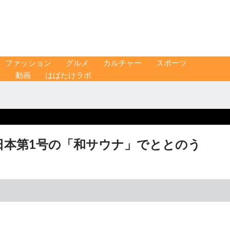
ファッション
グルメ
カルチャー
スポーツ
ス
動画
はばたけラボ
日本第1号の「和サウナ」でととのう