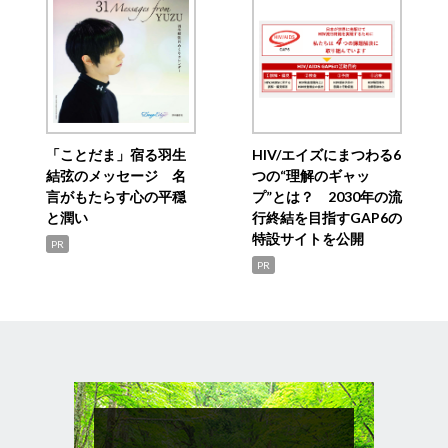
「ことだま」宿る羽生
HIV/エイズにまつわる6
結弦のメッセージ 名
つの“理解のギャッ
言がもたらす心の平穏
プ”とは？ 2030年の流
と潤い
行終結を目指すGAP6の
特設サイトを公開
PR
PR