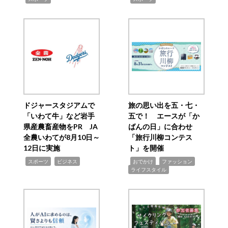
ドジャースタジアムで
旅の思い出を五・七・
「いわて牛」など岩手
五で！ エースが「か
県産農畜産物をPR JA
ばんの日」に合わせ
全農いわてが8月10日～
「旅行川柳コンテス
12日に実施
ト」を開催
,
,
,
,
,
スポーツ
ビジネス
おでかけ
ファッション
ライフスタイル