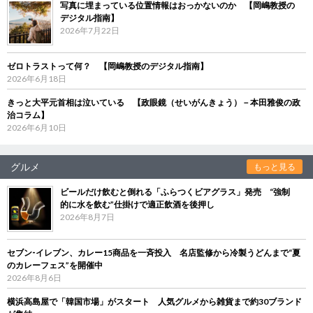
写真に埋まっている位置情報はおっかないのか 【岡嶋教授の
デジタル指南】
2026年7月22日
ゼロトラストって何？ 【岡嶋教授のデジタル指南】
2026年6月18日
きっと大平元首相は泣いている 【政眼鏡（せいがんきょう）－本田雅俊の政
治コラム】
2026年6月10日
グルメ
もっと見る
ビールだけ飲むと倒れる「ふらつくビアグラス」発売 “強制
的に水を飲む”仕掛けで適正飲酒を後押し
2026年8月7日
セブン‐イレブン、カレー15商品を一斉投入 名店監修から冷製うどんまで“夏
のカレーフェス”を開催中
2026年8月6日
横浜高島屋で「韓国市場」がスタート 人気グルメから雑貨まで約30ブランド