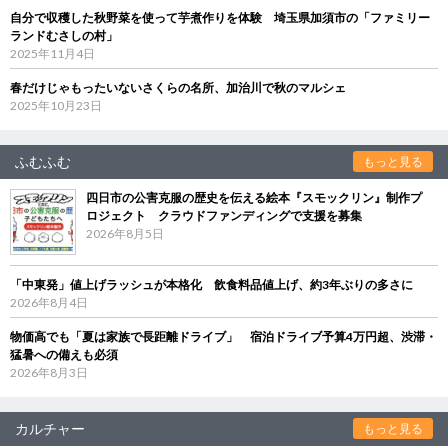
自分で収穫した秋野菜を使って芋煮作りを体験 埼玉県加須市の「ファミリー
ランドむさしの村」
2025年11月4日
春だけじゃもったいないさくらの名所、加治川で秋のマルシェ
2025年10月23日
ふむふむ
もっと見る
四日市の公害克服の歴史を伝える絵本『スモックリン』制作プ
ロジェクト クラウドファンディングで支援を募集
2026年8月5日
「中東発」値上げラッシュが本格化 飲食料品値上げ、約3年ぶりの多さに
2026年8月4日
物価高でも「夏は家族で長距離ドライブ」 宿泊ドライブ予算4万円超、渋滞・
猛暑への備えも必須
2026年8月3日
カルチャー
もっと見る