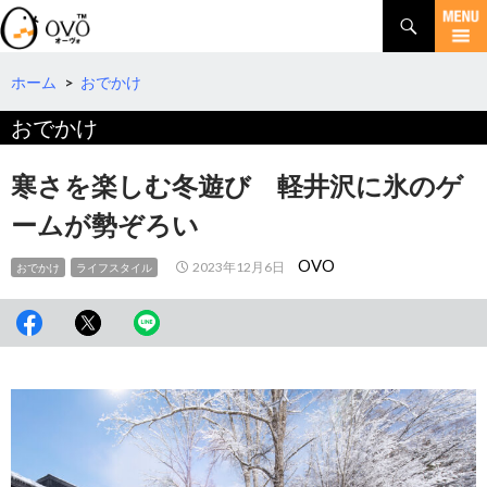
検
索
コ
ン
テ
ホーム
>
おでかけ
ン
おでかけ
ツ
へ
移
寒さを楽しむ冬遊び 軽井沢に氷のゲ
動
ームが勢ぞろい
OVO
2023年12月6日
おでかけ
ライフスタイル