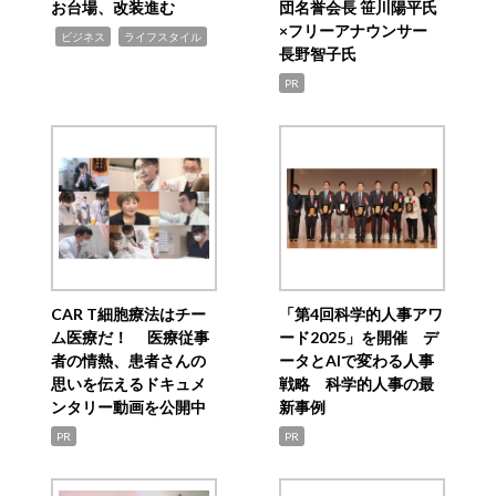
お台場、改装進む
団名誉会長 笹川陽平氏
×フリーアナウンサー
,
,
ビジネス
ライフスタイル
長野智子氏
PR
CAR T細胞療法はチー
「第4回科学的人事アワ
ム医療だ！ 医療従事
ード2025」を開催 デ
者の情熱、患者さんの
ータとAIで変わる人事
思いを伝えるドキュメ
戦略 科学的人事の最
ンタリー動画を公開中
新事例
PR
PR