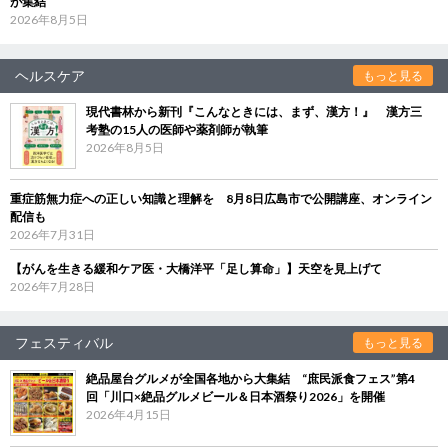
が集結
2026年8月5日
ヘルスケア
もっと見る
現代書林から新刊『こんなときには、まず、漢方！』 漢方三
考塾の15人の医師や薬剤師が執筆
2026年8月5日
重症筋無力症への正しい知識と理解を 8月8日広島市で公開講座、オンライン
配信も
2026年7月31日
【がんを生きる緩和ケア医・大橋洋平「足し算命」】天空を見上げて
2026年7月28日
フェスティバル
もっと見る
絶品屋台グルメが全国各地から大集結 “庶民派食フェス”第4
回「川口×絶品グルメビール＆日本酒祭り2026」を開催
2026年4月15日