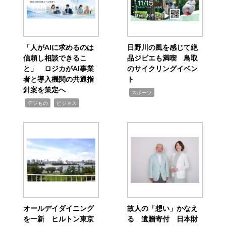
「人がAIに求めるのは
日野川の風を感じて絶
信頼し相談できるこ
品ジビエも満喫 鳥取
と」 ロジカがAI事業
のサイクリングイベン
者と導入機関の共通指
ト
針案を策定へ
,
スポーツ
,
,
デジもの
ビジネス
オールデイダイニング
故人の「想い」かなえ
を一新 ヒルトン東京
る 遺贈寄付 日本財