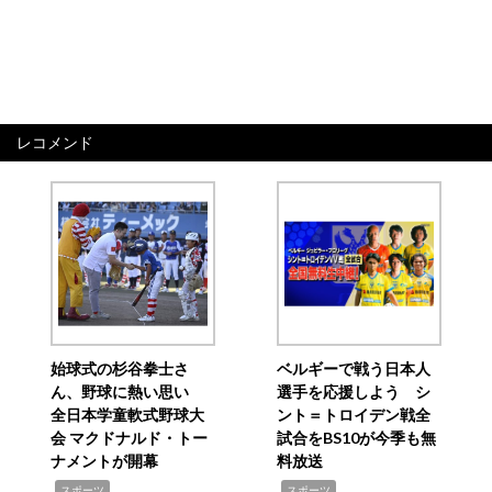
レコメンド
始球式の杉谷拳士さ
ベルギーで戦う日本人
ん、野球に熱い思い
選手を応援しよう シ
全日本学童軟式野球大
ント＝トロイデン戦全
会 マクドナルド・トー
試合をBS10が今季も無
ナメントが開幕
料放送
,
,
スポーツ
スポーツ