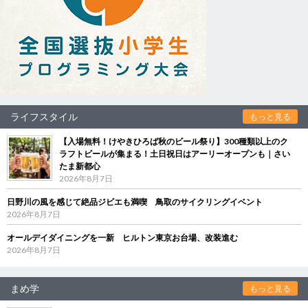
ライフスタイル
もっと見る
【入場無料！けやきひろば秋のビール祭り】300種類以上のク
ラフトビールが集まる！土日祝日はアーリーオープンも｜さい
たま新都心
2026年8月7日
日野川の風を感じて絶品ジビエも満喫 鳥取のサイクリングイベント
2026年8月7日
オールデイダイニングを一新 ヒルトン東京お台場、改装進む
2026年8月7日
まめ学
もっと見る