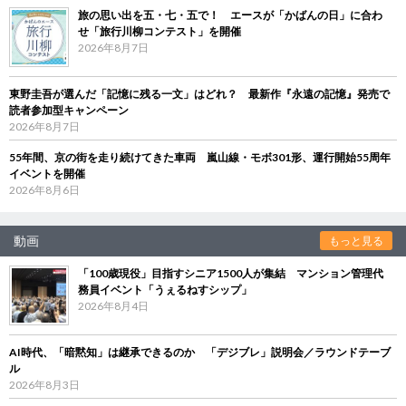
旅の思い出を五・七・五で！ エースが「かばんの日」に合わ
せ「旅行川柳コンテスト」を開催
2026年8月7日
東野圭吾が選んだ「記憶に残る一文」はどれ？ 最新作『永遠の記憶』発売で
読者参加型キャンペーン
2026年8月7日
55年間、京の街を走り続けてきた車両 嵐山線・モボ301形、運行開始55周年
イベントを開催
2026年8月6日
動画
もっと見る
「100歳現役」目指すシニア1500人が集結 マンション管理代
務員イベント「うぇるねすシップ」
2026年8月4日
AI時代、「暗黙知」は継承できるのか 「デジブレ」説明会／ラウンドテーブ
ル
2026年8月3日