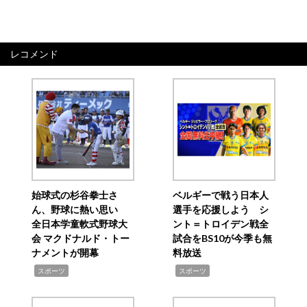
レコメンド
始球式の杉谷拳士さ
ベルギーで戦う日本人
ん、野球に熱い思い
選手を応援しよう シ
全日本学童軟式野球大
ント＝トロイデン戦全
会 マクドナルド・トー
試合をBS10が今季も無
ナメントが開幕
料放送
,
,
スポーツ
スポーツ