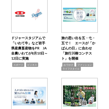
ドジャースタジアムで
旅の思い出を五・七・
「いわて牛」など岩手
五で！ エースが「か
県産農畜産物をPR JA
ばんの日」に合わせ
全農いわてが8月10日～
「旅行川柳コンテス
12日に実施
ト」を開催
,
,
,
,
,
スポーツ
ビジネス
おでかけ
ファッション
ライフスタイル