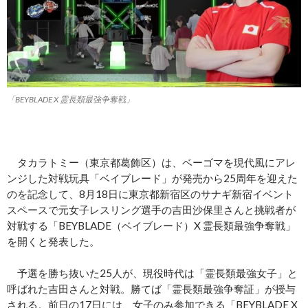
「BEYBLADE X 霊長類最強争奪戦」
タカラトミー（東京都葛飾区）は、ベーゴマを現代風にアレ
ンジした対戦玩具「ベイブレード」が発売から25周年を迎えた
のを記念して、8月18日に東京都新宿区のサナギ新宿イベント
スペースで元女子レスリング選手の吉田沙保里さんと挑戦者が
対戦する「BEYBLADE（ベイブレード）X 霊長類最強争奪戦」
を開くと発表した。
予選を勝ち抜いた25人が、現役時代は「霊長類最強女子」と
呼ばれた吉田さんと対戦。勝てば「霊長類最強争奪証」が授与
される。前日の17日には、女子のみ参加できる「BEYBLADE X