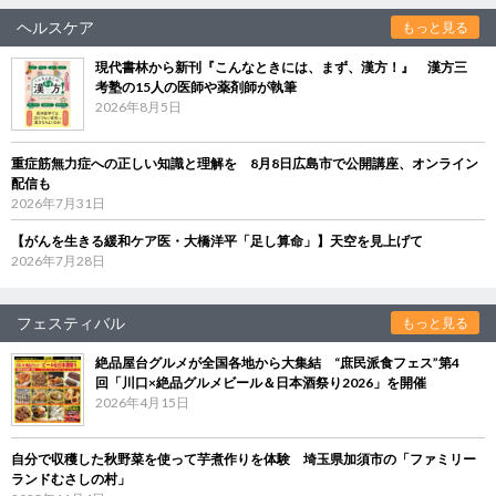
ヘルスケア
もっと見る
現代書林から新刊『こんなときには、まず、漢方！』 漢方三
考塾の15人の医師や薬剤師が執筆
2026年8月5日
重症筋無力症への正しい知識と理解を 8月8日広島市で公開講座、オンライン
配信も
2026年7月31日
【がんを生きる緩和ケア医・大橋洋平「足し算命」】天空を見上げて
2026年7月28日
フェスティバル
もっと見る
絶品屋台グルメが全国各地から大集結 “庶民派食フェス”第4
回「川口×絶品グルメビール＆日本酒祭り2026」を開催
2026年4月15日
自分で収穫した秋野菜を使って芋煮作りを体験 埼玉県加須市の「ファミリー
ランドむさしの村」