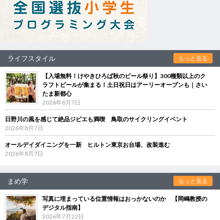
ライフスタイル
もっと見る
【入場無料！けやきひろば秋のビール祭り】300種類以上のク
ラフトビールが集まる！土日祝日はアーリーオープンも｜さい
たま新都心
2026年8月7日
日野川の風を感じて絶品ジビエも満喫 鳥取のサイクリングイベント
2026年8月7日
オールデイダイニングを一新 ヒルトン東京お台場、改装進む
2026年8月7日
まめ学
もっと見る
写真に埋まっている位置情報はおっかないのか 【岡嶋教授の
デジタル指南】
2026年7月22日