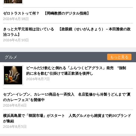
ゼロトラストって何？ 【岡嶋教授のデジタル指南】
2026年6月18日
きっと大平元首相は泣いている 【政眼鏡（せいがんきょう）－本田雅俊の政
治コラム】
2026年6月10日
グルメ
もっと見る
ビールだけ飲むと倒れる「ふらつくビアグラス」発売 “強制
的に水を飲む”仕掛けで適正飲酒を後押し
2026年8月7日
セブン‐イレブン、カレー15商品を一斉投入 名店監修から冷製うどんまで“夏
のカレーフェス”を開催中
2026年8月6日
横浜高島屋で「韓国市場」がスタート 人気グルメから雑貨まで約30ブランド
が集結
2026年8月5日