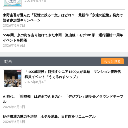
2026年8月7日
東野圭吾が選んだ「記憶に残る一文」はどれ？ 最新作『永遠の記憶』発売で
読者参加型キャンペーン
2026年8月7日
55年間、京の街を走り続けてきた車両 嵐山線・モボ301形、運行開始55周年
イベントを開催
2026年8月6日
動画
もっと見る
「100歳現役」目指すシニア1500人が集結 マンション管理代
務員イベント「うぇるねすシップ」
2026年8月4日
AI時代、「暗黙知」は継承できるのか 「デジブレ」説明会／ラウンドテーブ
ル
2026年8月3日
紀伊勝浦の魅力を堪能 ホテル浦島、日昇館をリニューアル
2026年8月3日