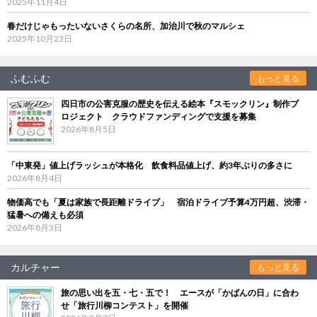
2025年11月4日
春だけじゃもったいないさくらの名所、加治川で秋のマルシェ
2025年10月23日
ふむふむ
もっと見る
四日市の公害克服の歴史を伝える絵本『スモックリン』制作プ
ロジェクト クラウドファンディングで支援を募集
2026年8月5日
「中東発」値上げラッシュが本格化 飲食料品値上げ、約3年ぶりの多さに
2026年8月4日
物価高でも「夏は家族で長距離ドライブ」 宿泊ドライブ予算4万円超、渋滞・
猛暑への備えも必須
2026年8月3日
カルチャー
もっと見る
旅の思い出を五・七・五で！ エースが「かばんの日」に合わ
せ「旅行川柳コンテスト」を開催