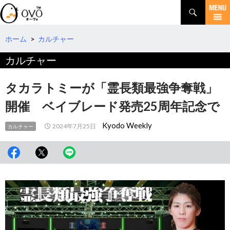
検
索
コ
ン
テ
ホーム
>
カルチャー
ン
カルチャー
ツ
へ
移
タカラトミーが「霊長類最強争奪戦」
動
開催 ベイブレード発売25周年記念で
Kyodo Weekly
2024年7月25日
カルチャー