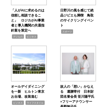
「人がAIに求めるのは
日野川の風を感じて絶
信頼し相談できるこ
品ジビエも満喫 鳥取
と」 ロジカがAI事業
のサイクリングイベン
者と導入機関の共通指
ト
針案を策定へ
,
スポーツ
,
,
デジもの
ビジネス
オールデイダイニング
故人の「想い」かなえ
を一新 ヒルトン東京
る 遺贈寄付 日本財
お台場、改装進む
団名誉会長 笹川陽平氏
×フリーアナウンサー
,
,
ビジネス
ライフスタイル
長野智子氏