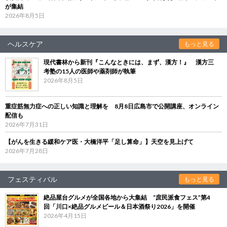
が集結
2026年8月5日
ヘルスケア
もっと見る
現代書林から新刊『こんなときには、まず、漢方！』 漢方三
考塾の15人の医師や薬剤師が執筆
2026年8月5日
重症筋無力症への正しい知識と理解を 8月8日広島市で公開講座、オンライン
配信も
2026年7月31日
【がんを生きる緩和ケア医・大橋洋平「足し算命」】天空を見上げて
2026年7月28日
フェスティバル
もっと見る
絶品屋台グルメが全国各地から大集結 “庶民派食フェス”第4
回「川口×絶品グルメビール＆日本酒祭り2026」を開催
2026年4月15日