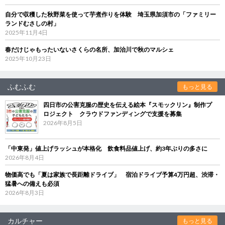
自分で収穫した秋野菜を使って芋煮作りを体験 埼玉県加須市の「ファミリー
ランドむさしの村」
2025年11月4日
春だけじゃもったいないさくらの名所、加治川で秋のマルシェ
2025年10月23日
ふむふむ
もっと見る
四日市の公害克服の歴史を伝える絵本『スモックリン』制作プ
ロジェクト クラウドファンディングで支援を募集
2026年8月5日
「中東発」値上げラッシュが本格化 飲食料品値上げ、約3年ぶりの多さに
2026年8月4日
物価高でも「夏は家族で長距離ドライブ」 宿泊ドライブ予算4万円超、渋滞・
猛暑への備えも必須
2026年8月3日
カルチャー
もっと見る