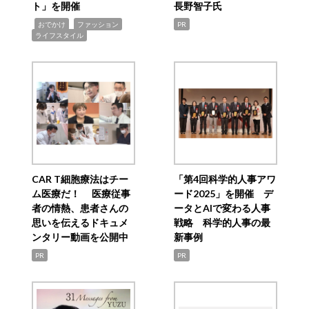
ト」を開催
長野智子氏
,
,
,
おでかけ
ファッション
PR
ライフスタイル
CAR T細胞療法はチー
「第4回科学的人事アワ
ム医療だ！ 医療従事
ード2025」を開催 デ
者の情熱、患者さんの
ータとAIで変わる人事
思いを伝えるドキュメ
戦略 科学的人事の最
ンタリー動画を公開中
新事例
PR
PR