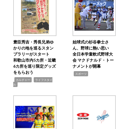
豊臣秀吉・秀長兄弟ゆ
始球式の杉谷拳士さ
かりの地を巡るスタン
ん、野球に熱い思い
プラリーがスタート
全日本学童軟式野球大
和歌山市内5カ所・近畿
会 マクドナルド・トー
6カ所を巡り限定グッズ
ナメントが開幕
をもらおう
,
スポーツ
,
,
カルチャー
ライフスタイ
ル