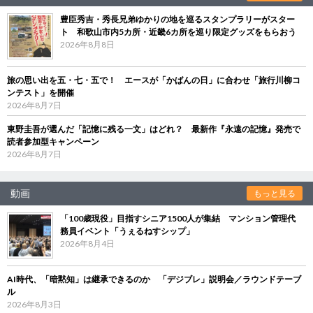
豊臣秀吉・秀長兄弟ゆかりの地を巡るスタンプラリーがスター
ト 和歌山市内5カ所・近畿6カ所を巡り限定グッズをもらおう
2026年8月8日
旅の思い出を五・七・五で！ エースが「かばんの日」に合わせ「旅行川柳コ
ンテスト」を開催
2026年8月7日
東野圭吾が選んだ「記憶に残る一文」はどれ？ 最新作『永遠の記憶』発売で
読者参加型キャンペーン
2026年8月7日
動画
もっと見る
「100歳現役」目指すシニア1500人が集結 マンション管理代
務員イベント「うぇるねすシップ」
2026年8月4日
AI時代、「暗黙知」は継承できるのか 「デジブレ」説明会／ラウンドテーブ
ル
2026年8月3日