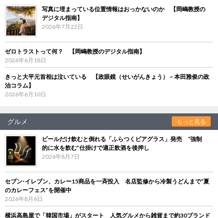
写真に埋まっている位置情報はおっかないのか 【岡嶋教授の
デジタル指南】
2026年7月22日
ゼロトラストって何？ 【岡嶋教授のデジタル指南】
2026年6月18日
きっと大平元首相は泣いている 【政眼鏡（せいがんきょう）－本田雅俊の政
治コラム】
2026年6月10日
グルメ
もっと見る
ビールだけ飲むと倒れる「ふらつくビアグラス」発売 “強制
的に水を飲む”仕掛けで適正飲酒を後押し
2026年8月7日
セブン‐イレブン、カレー15商品を一斉投入 名店監修から冷製うどんまで“夏
のカレーフェス”を開催中
2026年8月6日
横浜高島屋で「韓国市場」がスタート 人気グルメから雑貨まで約30ブランド