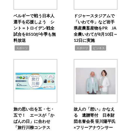
ベルギーで戦う日本人
ドジャースタジアムで
選手を応援しよう シ
「いわて牛」など岩手
ント＝トロイデン戦全
県産農畜産物をPR JA
試合をBS10が今季も無
全農いわてが8月10日～
料放送
12日に実施
,
,
,
スポーツ
スポーツ
ビジネス
旅の思い出を五・七・
故人の「想い」かなえ
五で！ エースが「か
る 遺贈寄付 日本財
ばんの日」に合わせ
団名誉会長 笹川陽平氏
「旅行川柳コンテス
×フリーアナウンサー