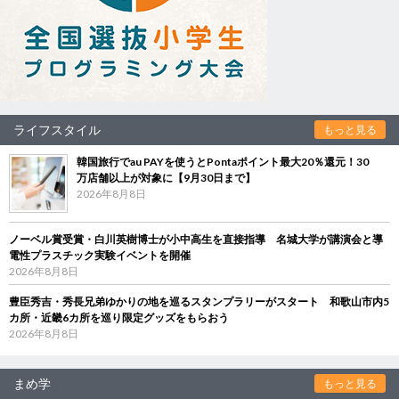
ライフスタイル
もっと見る
韓国旅行でau PAYを使うとPontaポイント最大20％還元！30
万店舗以上が対象に【9月30日まで】
2026年8月8日
ノーベル賞受賞・白川英樹博士が小中高生を直接指導 名城大学が講演会と導
電性プラスチック実験イベントを開催
2026年8月8日
豊臣秀吉・秀長兄弟ゆかりの地を巡るスタンプラリーがスタート 和歌山市内5
カ所・近畿6カ所を巡り限定グッズをもらおう
2026年8月8日
まめ学
もっと見る