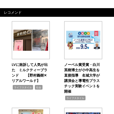
レコメンド
LVに敗訴して人気が出
ノーベル賞受賞・白川
た ミルクティーブラ
英樹博士が小中高生を
ンド 【野村義樹✕
直接指導 名城大学が
リアルワールド】
講演会と導電性プラス
チック実験イベントを
,
,
ライフスタイル
社会
開催
,
ライフスタイル