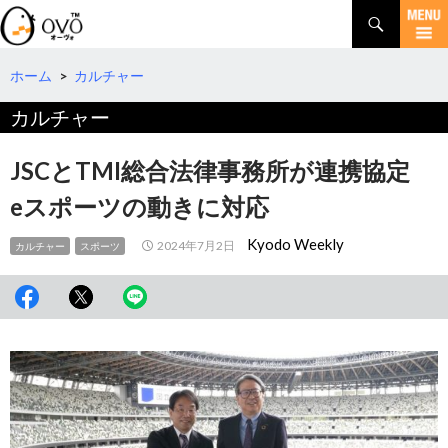
検
索
コ
ン
テ
ホーム
>
カルチャー
ン
カルチャー
ツ
へ
移
JSCとTMI総合法律事務所が連携協定
動
eスポーツの動きに対応
Kyodo Weekly
2024年7月2日
カルチャー
スポーツ