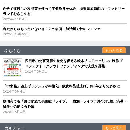
自分で収穫した秋野菜を使って芋煮作りを体験 埼玉県加須市の「ファミリー
ランドむさしの村」
2025年11月4日
春だけじゃもったいないさくらの名所、加治川で秋のマルシェ
2025年10月23日
ふむふむ
もっと見る
四日市の公害克服の歴史を伝える絵本『スモックリン』制作プ
ロジェクト クラウドファンディングで支援を募集
2026年8月5日
「中東発」値上げラッシュが本格化 飲食料品値上げ、約3年ぶりの多さに
2026年8月4日
物価高でも「夏は家族で長距離ドライブ」 宿泊ドライブ予算4万円超、渋滞・
猛暑への備えも必須
2026年8月3日
カルチャー
もっと見る