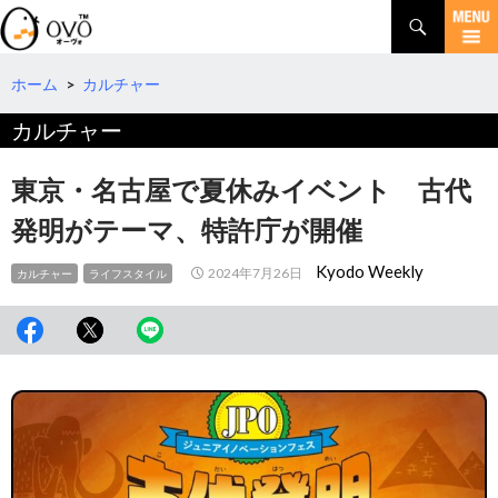
検
索
コ
ン
テ
ホーム
>
カルチャー
ン
カルチャー
ツ
へ
移
東京・名古屋で夏休みイベント 古代
動
発明がテーマ、特許庁が開催
Kyodo Weekly
2024年7月26日
カルチャー
ライフスタイル