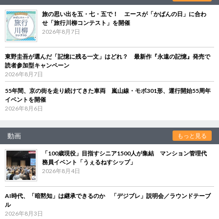
旅の思い出を五・七・五で！ エースが「かばんの日」に合わ
せ「旅行川柳コンテスト」を開催
2026年8月7日
東野圭吾が選んだ「記憶に残る一文」はどれ？ 最新作『永遠の記憶』発売で
読者参加型キャンペーン
2026年8月7日
55年間、京の街を走り続けてきた車両 嵐山線・モボ301形、運行開始55周年
イベントを開催
2026年8月6日
動画
もっと見る
「100歳現役」目指すシニア1500人が集結 マンション管理代
務員イベント「うぇるねすシップ」
2026年8月4日
AI時代、「暗黙知」は継承できるのか 「デジブレ」説明会／ラウンドテーブ
ル
2026年8月3日