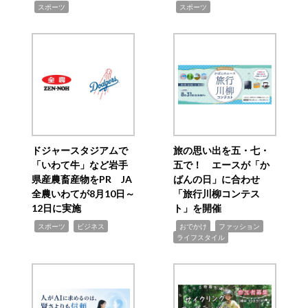
,
,
スポーツ
スポーツ
ドジャースタジアムで
旅の思い出を五・七・
「いわて牛」など岩手
五で！ エースが「か
県産農畜産物をPR JA
ばんの日」に合わせ
全農いわてが8月10日～
「旅行川柳コンテス
12日に実施
ト」を開催
,
,
,
,
,
スポーツ
ビジネス
おでかけ
ファッション
ライフスタイル