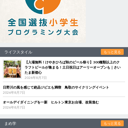
ライフスタイル
もっと見る
【入場無料！けやきひろば秋のビール祭り】300種類以上のク
ラフトビールが集まる！土日祝日はアーリーオープンも｜さい
たま新都心
2026年8月7日
日野川の風を感じて絶品ジビエも満喫 鳥取のサイクリングイベント
2026年8月7日
オールデイダイニングを一新 ヒルトン東京お台場、改装進む
2026年8月7日
まめ学
もっと見る