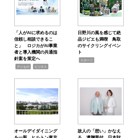
「人がAIに求めるのは
日野川の風を感じて絶
信頼し相談できるこ
品ジビエも満喫 鳥取
と」 ロジカがAI事業
のサイクリングイベン
者と導入機関の共通指
ト
針案を策定へ
,
スポーツ
,
,
デジもの
ビジネス
オールデイダイニング
故人の「想い」かなえ
を一新 ヒルトン東京
る 遺贈寄付 日本財