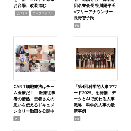
お台場、改装進む
団名誉会長 笹川陽平氏
×フリーアナウンサー
,
,
ビジネス
ライフスタイル
長野智子氏
PR
CAR T細胞療法はチー
「第4回科学的人事アワ
ム医療だ！ 医療従事
ード2025」を開催 デ
者の情熱、患者さんの
ータとAIで変わる人事
思いを伝えるドキュメ
戦略 科学的人事の最
ンタリー動画を公開中
新事例
PR
PR