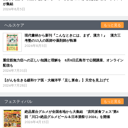
が集結
2026年8月5日
ヘルスケア
もっと見る
現代書林から新刊『こんなときには、まず、漢方！』 漢方三
考塾の15人の医師や薬剤師が執筆
2026年8月5日
重症筋無力症への正しい知識と理解を 8月8日広島市で公開講座、オンライン
配信も
2026年7月31日
【がんを生きる緩和ケア医・大橋洋平「足し算命」】天空を見上げて
2026年7月28日
フェスティバル
もっと見る
絶品屋台グルメが全国各地から大集結 “庶民派食フェス”第4
回「川口×絶品グルメビール＆日本酒祭り2026」を開催
2026年4月15日