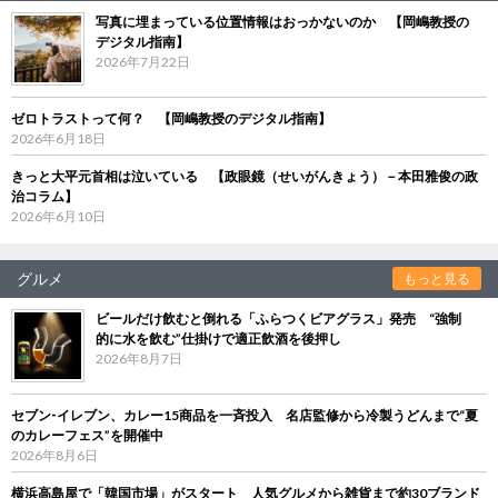
写真に埋まっている位置情報はおっかないのか 【岡嶋教授の
デジタル指南】
2026年7月22日
ゼロトラストって何？ 【岡嶋教授のデジタル指南】
2026年6月18日
きっと大平元首相は泣いている 【政眼鏡（せいがんきょう）－本田雅俊の政
治コラム】
2026年6月10日
グルメ
もっと見る
ビールだけ飲むと倒れる「ふらつくビアグラス」発売 “強制
的に水を飲む”仕掛けで適正飲酒を後押し
2026年8月7日
セブン‐イレブン、カレー15商品を一斉投入 名店監修から冷製うどんまで“夏
のカレーフェス”を開催中
2026年8月6日
横浜高島屋で「韓国市場」がスタート 人気グルメから雑貨まで約30ブランド