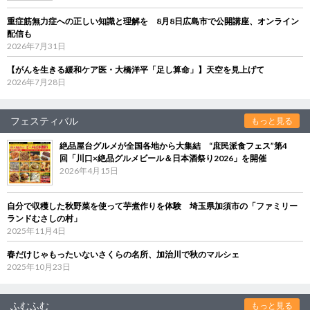
重症筋無力症への正しい知識と理解を 8月8日広島市で公開講座、オンライン
配信も
2026年7月31日
【がんを生きる緩和ケア医・大橋洋平「足し算命」】天空を見上げて
2026年7月28日
フェスティバル
もっと見る
絶品屋台グルメが全国各地から大集結 “庶民派食フェス”第4
回「川口×絶品グルメビール＆日本酒祭り2026」を開催
2026年4月15日
自分で収穫した秋野菜を使って芋煮作りを体験 埼玉県加須市の「ファミリー
ランドむさしの村」
2025年11月4日
春だけじゃもったいないさくらの名所、加治川で秋のマルシェ
2025年10月23日
ふむふむ
もっと見る