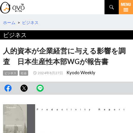
検
索
コ
ン
テ
ホーム
>
ビジネス
ン
ビジネス
ツ
へ
移
人的資本が企業経営に与える影響を調
動
査 日本生産性本部WGが報告書
Kyodo Weekly
2024年8月27日
ビジネス
社会