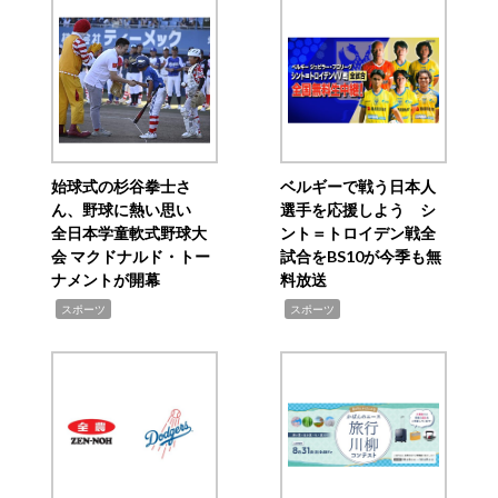
始球式の杉谷拳士さ
ベルギーで戦う日本人
ん、野球に熱い思い
選手を応援しよう シ
全日本学童軟式野球大
ント＝トロイデン戦全
会 マクドナルド・トー
試合をBS10が今季も無
ナメントが開幕
料放送
,
,
スポーツ
スポーツ