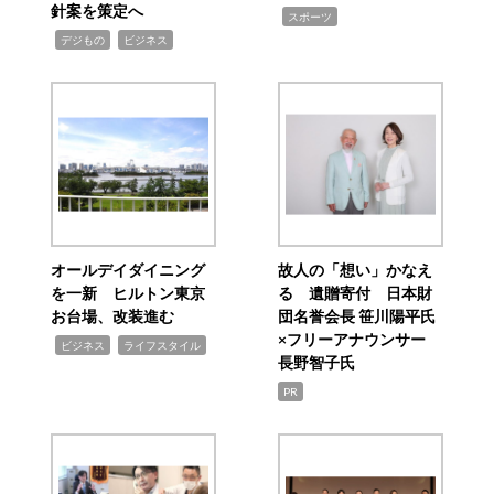
針案を策定へ
,
スポーツ
,
,
デジもの
ビジネス
オールデイダイニング
故人の「想い」かなえ
を一新 ヒルトン東京
る 遺贈寄付 日本財
お台場、改装進む
団名誉会長 笹川陽平氏
×フリーアナウンサー
,
,
ビジネス
ライフスタイル
長野智子氏
PR