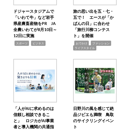
ドジャースタジアムで
旅の思い出を五・七・
「いわて牛」など岩手
五で！ エースが「か
県産農畜産物をPR JA
ばんの日」に合わせ
全農いわてが8月10日～
「旅行川柳コンテス
12日に実施
ト」を開催
,
,
,
,
,
スポーツ
ビジネス
おでかけ
ファッション
ライフスタイル
「人がAIに求めるのは
日野川の風を感じて絶
信頼し相談できるこ
品ジビエも満喫 鳥取
と」 ロジカがAI事業
のサイクリングイベン
者と導入機関の共通指
ト