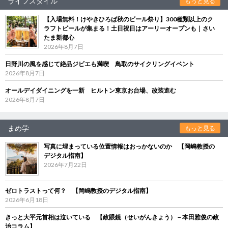
ライフスタイル
もっと見る
【入場無料！けやきひろば秋のビール祭り】300種類以上のク
ラフトビールが集まる！土日祝日はアーリーオープンも｜さい
たま新都心
2026年8月7日
日野川の風を感じて絶品ジビエも満喫 鳥取のサイクリングイベント
2026年8月7日
オールデイダイニングを一新 ヒルトン東京お台場、改装進む
2026年8月7日
まめ学
もっと見る
写真に埋まっている位置情報はおっかないのか 【岡嶋教授の
デジタル指南】
2026年7月22日
ゼロトラストって何？ 【岡嶋教授のデジタル指南】
2026年6月18日
きっと大平元首相は泣いている 【政眼鏡（せいがんきょう）－本田雅俊の政
治コラム】