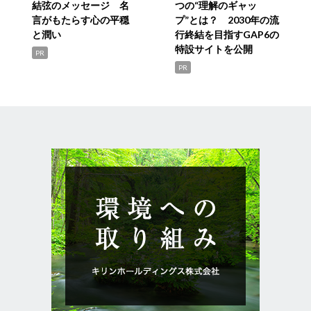
結弦のメッセージ 名
つの“理解のギャッ
言がもたらす心の平穏
プ”とは？ 2030年の流
と潤い
行終結を目指すGAP6の
特設サイトを公開
PR
PR