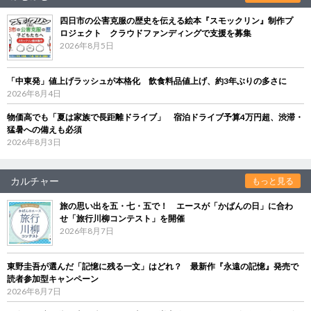
四日市の公害克服の歴史を伝える絵本『スモックリン』制作プ
ロジェクト クラウドファンディングで支援を募集
2026年8月5日
「中東発」値上げラッシュが本格化 飲食料品値上げ、約3年ぶりの多さに
2026年8月4日
物価高でも「夏は家族で長距離ドライブ」 宿泊ドライブ予算4万円超、渋滞・
猛暑への備えも必須
2026年8月3日
カルチャー
もっと見る
旅の思い出を五・七・五で！ エースが「かばんの日」に合わ
せ「旅行川柳コンテスト」を開催
2026年8月7日
東野圭吾が選んだ「記憶に残る一文」はどれ？ 最新作『永遠の記憶』発売で
読者参加型キャンペーン
2026年8月7日