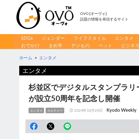
OVO [オーヴォ]
話題の情報を発信するサイト
コンテンツへ移動
検
SDGs
ジェンダー
ライフスタイル
エンタメ
索
おでかけ
まめ学
デジもの
ペット
ビジネ
ホーム
>
エンタメ
エンタメ
杉並区でデジタルスタンプラリ
が設立50周年を記念し開催
Kyodo Weekly
2024年10月20日
エンタメ
カルチャー