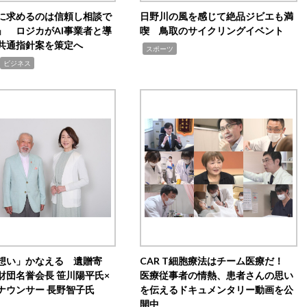
Iに求めるのは信頼し相談で
日野川の風を感じて絶品ジビエも満
」 ロジカがAI事業者と導
喫 鳥取のサイクリングイベント
共通指針案を策定へ
,
スポーツ
ビジネス
想い」かなえる 遺贈寄
CAR T細胞療法はチーム医療だ！
財団名誉会長 笹川陽平氏×
医療従事者の情熱、患者さんの思い
ナウンサー 長野智子氏
を伝えるドキュメンタリー動画を公
開中