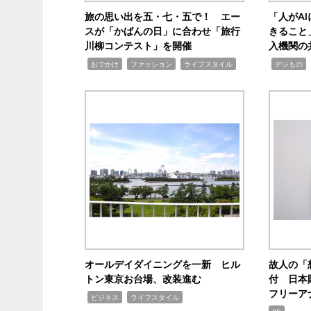
旅の思い出を五・七・五で！ エー
「人がA
スが「かばんの日」に合わせ「旅行
きること
川柳コンテスト」を開催
入機関の
,
,
,
,
,
おでかけ
ファッション
ライフスタイル
デジもの
オールデイダイニングを一新 ヒル
故人の「
トン東京お台場、改装進む
付 日本
フリーア
,
,
ビジネス
ライフスタイル