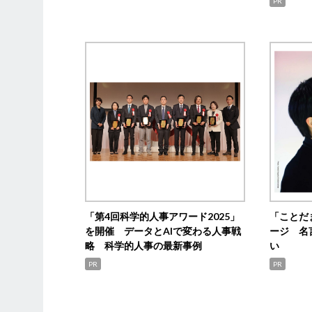
PR
「第4回科学的人事アワード2025」
「ことだ
を開催 データとAIで変わる人事戦
ージ 名
略 科学的人事の最新事例
い
PR
PR