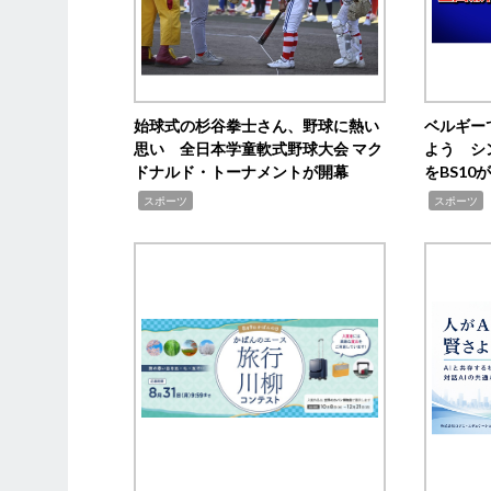
始球式の杉谷拳士さん、野球に熱い
ベルギー
思い 全日本学童軟式野球大会 マク
よう シ
ドナルド・トーナメントが開幕
をBS1
,
,
スポーツ
スポーツ