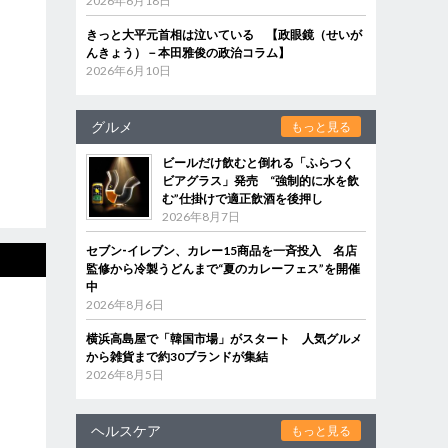
2026年6月18日
きっと大平元首相は泣いている 【政眼鏡（せいが
んきょう）－本田雅俊の政治コラム】
2026年6月10日
グルメ
もっと見る
ビールだけ飲むと倒れる「ふらつく
ビアグラス」発売 “強制的に水を飲
む”仕掛けで適正飲酒を後押し
2026年8月7日
セブン‐イレブン、カレー15商品を一斉投入 名店
監修から冷製うどんまで“夏のカレーフェス”を開催
中
2026年8月6日
横浜高島屋で「韓国市場」がスタート 人気グルメ
から雑貨まで約30ブランドが集結
2026年8月5日
ヘルスケア
もっと見る