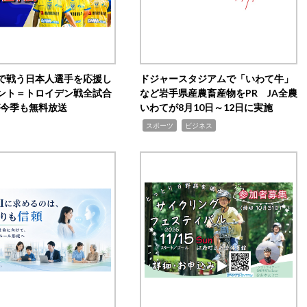
で戦う日本人選手を応援し
ドジャースタジアムで「いわて牛」
ント＝トロイデン戦全試合
など岩手県産農畜産物をPR JA全農
0が今季も無料放送
いわてが8月10日～12日に実施
,
,
スポーツ
ビジネス