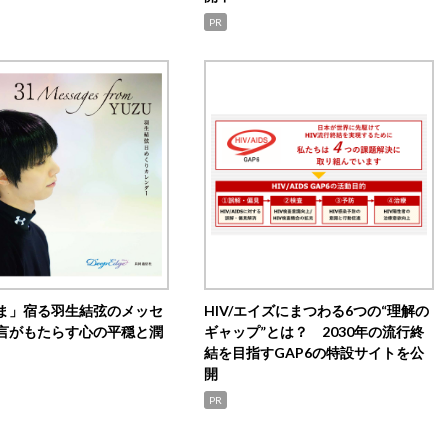
PR
ま」宿る羽生結弦のメッセ
HIV/エイズにまつわる6つの“理解の
言がもたらす心の平穏と潤
ギャップ”とは？ 2030年の流行終
結を目指すGAP6の特設サイトを公
開
PR