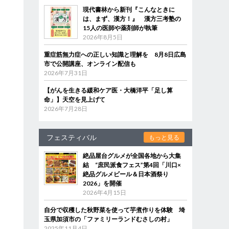
現代書林から新刊『こんなときに
は、まず、漢方！』 漢方三考塾の
15人の医師や薬剤師が執筆
2026年8月5日
重症筋無力症への正しい知識と理解を 8月8日広島
市で公開講座、オンライン配信も
2026年7月31日
【がんを生きる緩和ケア医・大橋洋平「足し算
命」】天空を見上げて
2026年7月28日
フェスティバル
もっと見る
絶品屋台グルメが全国各地から大集
結 “庶民派食フェス”第4回「川口×
絶品グルメビール＆日本酒祭り
2026」を開催
2026年4月15日
自分で収穫した秋野菜を使って芋煮作りを体験 埼
玉県加須市の「ファミリーランドむさしの村」
2025年11月4日