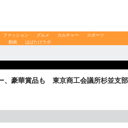
ファッション
グルメ
カルチャー
スポーツ
ス
動画
はばたけラボ
ー、豪華賞品も 東京商工会議所杉並支部