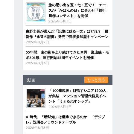
旅の思い出を五・七・五で！ エー
スが「かばんの日」に合わせ「旅行
川柳コンテスト」を開催
2026年8月7日
東野圭吾が選んだ「記憶に残る一文」はどれ？ 最
新作『永遠の記憶』発売で読者参加型キャンペーン
2026年8月7日
55年間、京の街を走り続けてきた車両 嵐山線・モ
ボ301形、運行開始55周年イベントを開催
2026年8月6日
動画
もっと見る
「100歳現役」目指すシニア1500人
が集結 マンション管理代務員イベ
ント「うぇるねすシップ」
2026年8月4日
AI時代、「暗黙知」は継承できるのか 「デジブ
レ」説明会／ラウンドテーブル
2026年8月3日