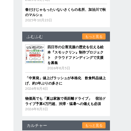
春だけじゃもったいないさくらの名所、加治川で秋
のマルシェ
2025年10月23日
ふむふむ
もっと見る
四日市の公害克服の歴史を伝える絵
本『スモックリン』制作プロジェク
ト クラウドファンディングで支援
を募集
2026年8月5日
「中東発」値上げラッシュが本格化 飲食料品値上
げ、約3年ぶりの多さに
2026年8月4日
物価高でも「夏は家族で長距離ドライブ」 宿泊ド
ライブ予算4万円超、渋滞・猛暑への備えも必須
2026年8月3日
カルチャー
もっと見る