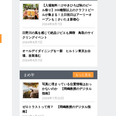
【入場無料！けやきひろば秋のビー
ル祭り】300種類以上のクラフトビー
ルが集まる！土日祝日はアーリーオ
ープンも｜さいたま新都心
2026年8月7日
日野川の風を感じて絶品ジビエも満喫 鳥取のサイ
クリングイベント
2026年8月7日
オールデイダイニングを一新 ヒルトン東京お台
場、改装進む
2026年8月7日
まめ学
もっと見る
写真に埋まっている位置情報はおっ
かないのか 【岡嶋教授のデジタル
指南】
2026年7月22日
ゼロトラストって何？ 【岡嶋教授のデジタル指
南】