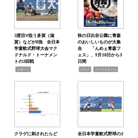
3度目V狙う多賀（滋
秋の日比谷公園に青森
賀）などが8強 全日本
のおいしいものが大集
学童軟式野球大会マク
合 「んめぇ青森フ
ドナルド・トーナメン
ェス」、9月18日から3
トの3回戦
日間
,
,
,
スポーツ
グルメ
ライフスタイル
クラゲに刺されたらど
全日本学童軟式野球の2