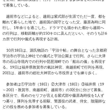
で募集している。
越前市などによると、越前は紫式部が生涯でただ一度、都を
離れて暮らした地で、越前国の国守となった父、藤原為時に同
行し、1年余りを過ごした。ドラマでも描かれた都から越前へ
の行列は、移動距離が約150キロに及んだといい、そのうち計6
カ所で行列や儀式を再現する計画。
10月18日は、源氏物語の「宇治十帖」の舞台となった京都府
宇治市の宇治上神社での儀式と宇治公園まで行列。さらに大津
市の石山寺境内での行列や琵琶湖畔での「船出の儀」を再現す
る。19日は福井県敦賀市の氣比神宮、南越前町で行列を再現。
20日は、越前市の総社大神宮から市役所までを練り歩く。
参加者は①宇治市（18日）②大津市（18日）③福井県（19
～20日・敦賀市、南越前町、越前市）の3区分に分けて募集。
各区分で、長めのセリフが言える紫式部や藤原為時役を1人ず
つ募り、隊列を先導する前駆、警護役の武者、侍女、陰陽師な
どの役を務める参加者を募集している。