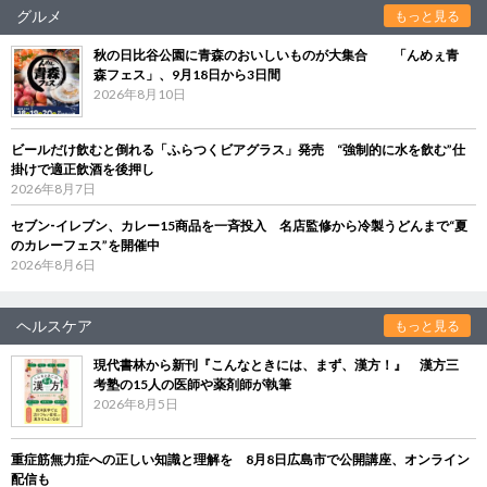
グルメ
もっと見る
秋の日比谷公園に青森のおいしいものが大集合 「んめぇ青
森フェス」、9月18日から3日間
2026年8月10日
ビールだけ飲むと倒れる「ふらつくビアグラス」発売 “強制的に水を飲む”仕
掛けで適正飲酒を後押し
2026年8月7日
セブン‐イレブン、カレー15商品を一斉投入 名店監修から冷製うどんまで“夏
のカレーフェス”を開催中
2026年8月6日
ヘルスケア
もっと見る
現代書林から新刊『こんなときには、まず、漢方！』 漢方三
考塾の15人の医師や薬剤師が執筆
2026年8月5日
重症筋無力症への正しい知識と理解を 8月8日広島市で公開講座、オンライン
配信も