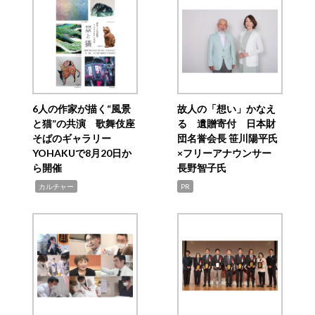
6人の作家が描く“風景
故人の「想い」かなえ
と猫”の共演 歌舞伎座
る 遺贈寄付 日本財
そばのギャラリー
団名誉会長 笹川陽平氏
YOHAKUで8月20日か
×フリーアナウンサー
ら開催
長野智子氏
,
カルチャー
PR