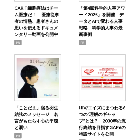
CAR T細胞療法はチー
「第4回科学的人事アワ
ム医療だ！ 医療従事
ード2025」を開催 デ
者の情熱、患者さんの
ータとAIで変わる人事
思いを伝えるドキュメ
戦略 科学的人事の最
ンタリー動画を公開中
新事例
PR
PR
「ことだま」宿る羽生
HIV/エイズにまつわる6
結弦のメッセージ 名
つの“理解のギャッ
言がもたらす心の平穏
プ”とは？ 2030年の流
と潤い
行終結を目指すGAP6の
特設サイトを公開
PR