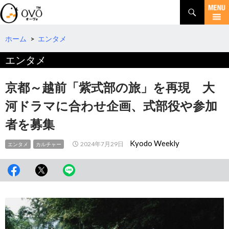
検
索
コ
ン
テ
ホーム
>
エンタメ
ン
エンタメ
ツ
へ
移
京都～越前「紫式部の旅」を再現 大
動
河ドラマに合わせ企画、式部役や参加
者を募集
Kyodo Weekly
2024年7月29日
エンタメ
カルチャー