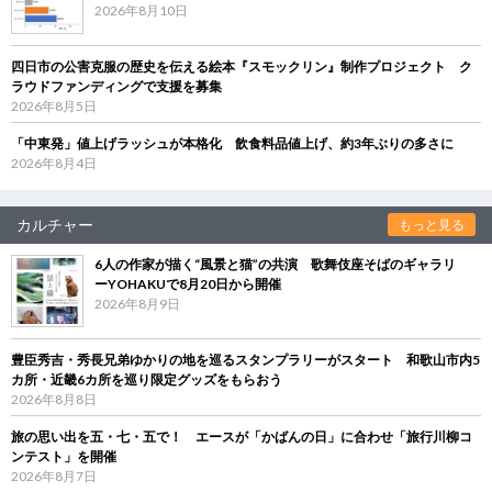
2026年8月10日
四日市の公害克服の歴史を伝える絵本『スモックリン』制作プロジェクト ク
ラウドファンディングで支援を募集
2026年8月5日
「中東発」値上げラッシュが本格化 飲食料品値上げ、約3年ぶりの多さに
2026年8月4日
カルチャー
もっと見る
6人の作家が描く“風景と猫”の共演 歌舞伎座そばのギャラリ
ーYOHAKUで8月20日から開催
2026年8月9日
豊臣秀吉・秀長兄弟ゆかりの地を巡るスタンプラリーがスタート 和歌山市内5
カ所・近畿6カ所を巡り限定グッズをもらおう
2026年8月8日
旅の思い出を五・七・五で！ エースが「かばんの日」に合わせ「旅行川柳コ
ンテスト」を開催
2026年8月7日