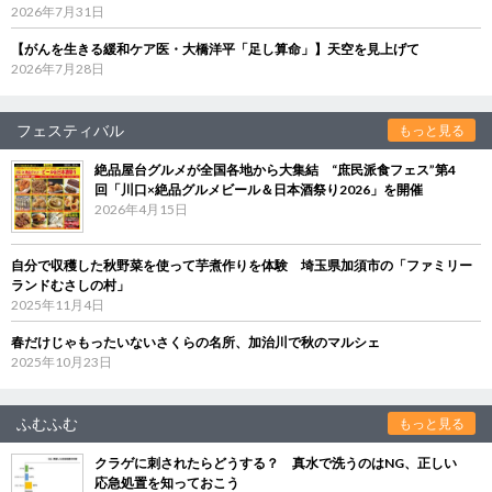
2026年7月31日
【がんを生きる緩和ケア医・大橋洋平「足し算命」】天空を見上げて
2026年7月28日
フェスティバル
もっと見る
絶品屋台グルメが全国各地から大集結 “庶民派食フェス”第4
回「川口×絶品グルメビール＆日本酒祭り2026」を開催
2026年4月15日
自分で収穫した秋野菜を使って芋煮作りを体験 埼玉県加須市の「ファミリー
ランドむさしの村」
2025年11月4日
春だけじゃもったいないさくらの名所、加治川で秋のマルシェ
2025年10月23日
ふむふむ
もっと見る
クラゲに刺されたらどうする？ 真水で洗うのはNG、正しい
応急処置を知っておこう