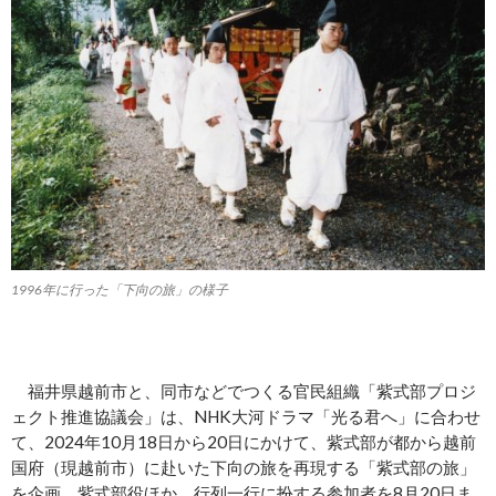
1996年に行った「下向の旅」の様子
福井県越前市と、同市などでつくる官民組織「紫式部プロジ
ェクト推進協議会」は、NHK大河ドラマ「光る君へ」に合わせ
て、2024年10月18日から20日にかけて、紫式部が都から越前
国府（現越前市）に赴いた下向の旅を再現する「紫式部の旅」
を企画。紫式部役ほか、行列一行に扮する参加者を8月20日ま