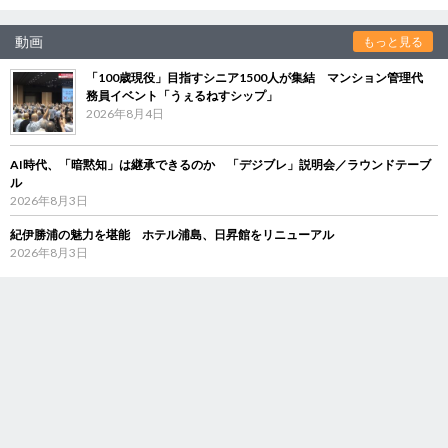
動画
もっと見る
「100歳現役」目指すシニア1500人が集結 マンション管理代
務員イベント「うぇるねすシップ」
2026年8月4日
AI時代、「暗黙知」は継承できるのか 「デジブレ」説明会／ラウンドテーブ
ル
2026年8月3日
紀伊勝浦の魅力を堪能 ホテル浦島、日昇館をリニューアル
2026年8月3日