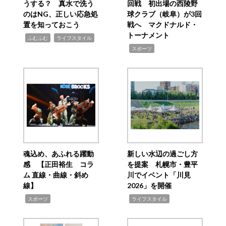
うする？ 真水で洗う
回戦 初出場の西陵野
のはNG、正しい応急処
球クラブ（岐阜）が3回
置を知っておこう
戦へ マクドナルド・
トーナメント
,
,
ふむふむ
ライフスタイル
,
スポーツ
魂込め、あふれる躍動
新しい水辺の過ごし方
感 【正田裕生 コラ
を提案 札幌市・豊平
ム 直線・曲線・斜め
川でイベント「川見
線】
2026」を開催
,
,
スポーツ
ライフスタイル