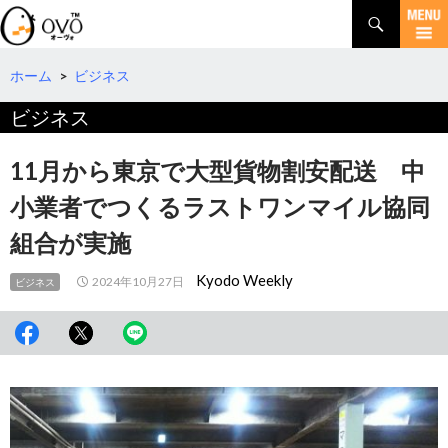
検
索
コ
ン
テ
ホーム
>
ビジネス
ン
ビジネス
ツ
へ
移
11月から東京で大型貨物割安配送 中
動
小業者でつくるラストワンマイル協同
組合が実施
Kyodo Weekly
2024年10月27日
ビジネス