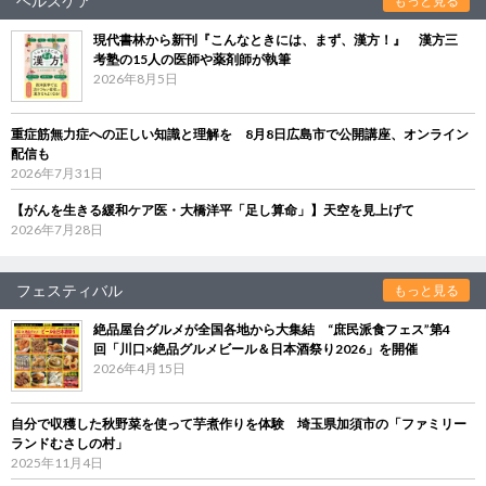
ヘルスケア
もっと見る
現代書林から新刊『こんなときには、まず、漢方！』 漢方三
考塾の15人の医師や薬剤師が執筆
2026年8月5日
重症筋無力症への正しい知識と理解を 8月8日広島市で公開講座、オンライン
配信も
2026年7月31日
【がんを生きる緩和ケア医・大橋洋平「足し算命」】天空を見上げて
2026年7月28日
フェスティバル
もっと見る
絶品屋台グルメが全国各地から大集結 “庶民派食フェス”第4
回「川口×絶品グルメビール＆日本酒祭り2026」を開催
2026年4月15日
自分で収穫した秋野菜を使って芋煮作りを体験 埼玉県加須市の「ファミリー
ランドむさしの村」
2025年11月4日