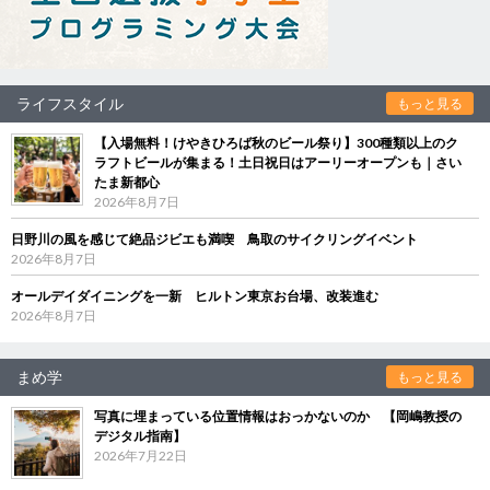
ライフスタイル
もっと見る
【入場無料！けやきひろば秋のビール祭り】300種類以上のク
ラフトビールが集まる！土日祝日はアーリーオープンも｜さい
たま新都心
2026年8月7日
日野川の風を感じて絶品ジビエも満喫 鳥取のサイクリングイベント
2026年8月7日
オールデイダイニングを一新 ヒルトン東京お台場、改装進む
2026年8月7日
まめ学
もっと見る
写真に埋まっている位置情報はおっかないのか 【岡嶋教授の
デジタル指南】
2026年7月22日