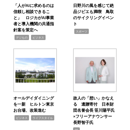
「人がAIに求めるのは
日野川の風を感じて絶
信頼し相談できるこ
品ジビエも満喫 鳥取
と」 ロジカがAI事業
のサイクリングイベン
者と導入機関の共通指
ト
針案を策定へ
,
スポーツ
,
,
デジもの
ビジネス
オールデイダイニング
故人の「想い」かなえ
を一新 ヒルトン東京
る 遺贈寄付 日本財
お台場、改装進む
団名誉会長 笹川陽平氏
×フリーアナウンサー
,
,
ビジネス
ライフスタイル
長野智子氏
PR