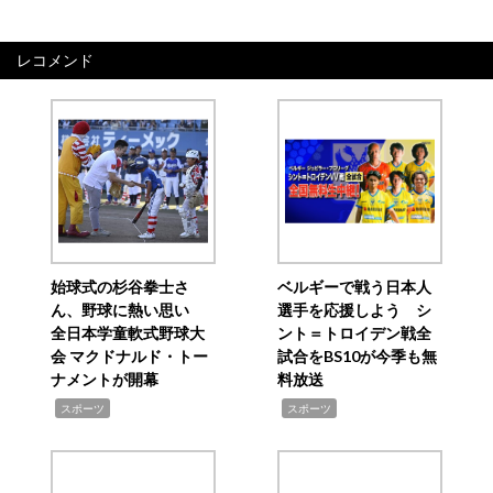
レコメンド
始球式の杉谷拳士さ
ベルギーで戦う日本人
ん、野球に熱い思い
選手を応援しよう シ
全日本学童軟式野球大
ント＝トロイデン戦全
会 マクドナルド・トー
試合をBS10が今季も無
ナメントが開幕
料放送
,
,
スポーツ
スポーツ