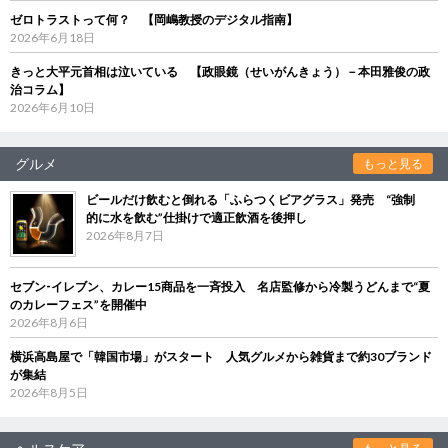
ゼロトラストって何？ 【岡嶋教授のデジタル指南】
2026年6月18日
きっと大平元首相は泣いている 【政眼鏡（せいがんきょう）－本田雅俊の政
治コラム】
2026年6月10日
グルメ
もっと見る
ビールだけ飲むと倒れる「ふらつくビアグラス」発売 “強制
的に水を飲む”仕掛けで適正飲酒を後押し
2026年8月7日
セブン‐イレブン、カレー15商品を一斉投入 名店監修から冷製うどんまで“夏
のカレーフェス”を開催中
2026年8月6日
横浜高島屋で「韓国市場」がスタート 人気グルメから雑貨まで約30ブランド
が集結
2026年8月5日