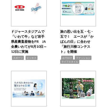
ドジャースタジアムで
旅の思い出を五・七・
「いわて牛」など岩手
五で！ エースが「か
県産農畜産物をPR JA
ばんの日」に合わせ
全農いわてが8月10日～
「旅行川柳コンテス
12日に実施
ト」を開催
,
,
,
,
,
スポーツ
ビジネス
おでかけ
ファッション
ライフスタイル