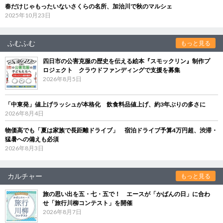
春だけじゃもったいないさくらの名所、加治川で秋のマルシェ
2025年10月23日
ふむふむ
もっと見る
四日市の公害克服の歴史を伝える絵本『スモックリン』制作プ
ロジェクト クラウドファンディングで支援を募集
2026年8月5日
「中東発」値上げラッシュが本格化 飲食料品値上げ、約3年ぶりの多さに
2026年8月4日
物価高でも「夏は家族で長距離ドライブ」 宿泊ドライブ予算4万円超、渋滞・
猛暑への備えも必須
2026年8月3日
カルチャー
もっと見る
旅の思い出を五・七・五で！ エースが「かばんの日」に合わ
せ「旅行川柳コンテスト」を開催
2026年8月7日