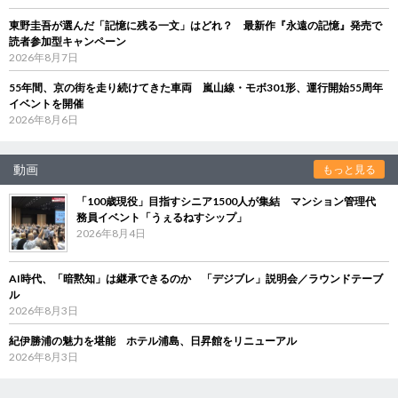
東野圭吾が選んだ「記憶に残る一文」はどれ？ 最新作『永遠の記憶』発売で
読者参加型キャンペーン
2026年8月7日
55年間、京の街を走り続けてきた車両 嵐山線・モボ301形、運行開始55周年
イベントを開催
2026年8月6日
動画
もっと見る
「100歳現役」目指すシニア1500人が集結 マンション管理代
務員イベント「うぇるねすシップ」
2026年8月4日
AI時代、「暗黙知」は継承できるのか 「デジブレ」説明会／ラウンドテーブ
ル
2026年8月3日
紀伊勝浦の魅力を堪能 ホテル浦島、日昇館をリニューアル
2026年8月3日