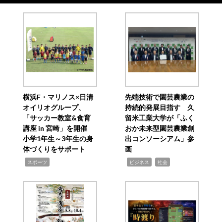
横浜F・マリノス×日清
先端技術で園芸農業の
オイリオグループ、
持続的発展目指す 久
「サッカー教室&食育
留米工業大学が「ふく
講座 in 宮崎」を開催
おか未来型園芸農業創
小学1年生～3年生の身
出コンソーシアム」参
体づくりをサポート
画
,
,
,
スポーツ
ビジネス
社会