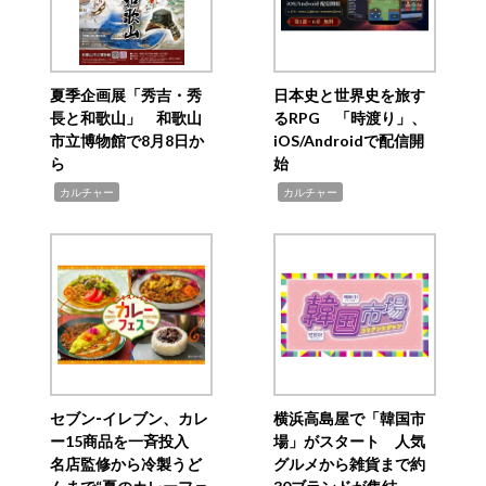
夏季企画展「秀吉・秀
日本史と世界史を旅す
長と和歌山」 和歌山
るRPG 「時渡り」、
市立博物館で8月8日か
iOS/Androidで配信開
ら
始
,
,
カルチャー
カルチャー
セブン‐イレブン、カレ
横浜高島屋で「韓国市
ー15商品を一斉投入
場」がスタート 人気
名店監修から冷製うど
グルメから雑貨まで約