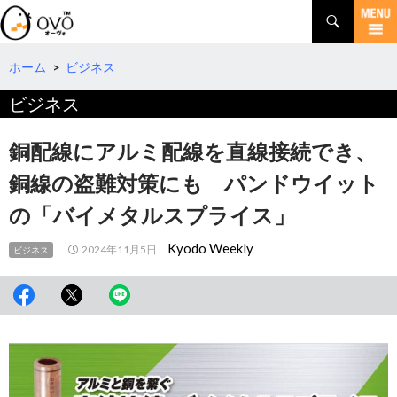
検
索
コ
ン
テ
ホーム
>
ビジネス
ン
ビジネス
ツ
へ
移
銅配線にアルミ配線を直線接続でき、
動
銅線の盗難対策にも パンドウイット
の「バイメタルスプライス」
Kyodo Weekly
2024年11月5日
ビジネス