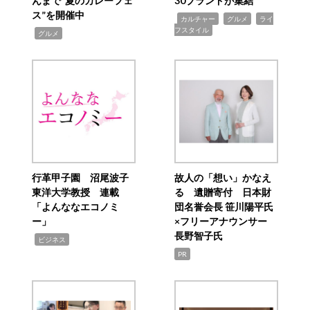
んまで“夏のカレーフェ
30ブランドが集結
ス”を開催中
,
,
,
カルチャー
グルメ
ライ
フスタイル
,
グルメ
行革甲子園 沼尾波子
故人の「想い」かなえ
東洋大学教授 連載
る 遺贈寄付 日本財
「よんななエコノミ
団名誉会長 笹川陽平氏
ー」
×フリーアナウンサー
長野智子氏
,
ビジネス
PR