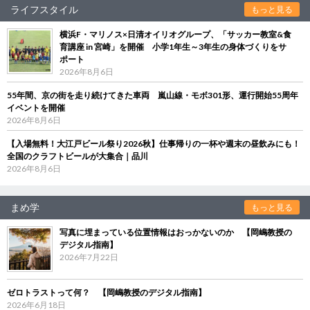
ライフスタイル
もっと見る
横浜F・マリノス×日清オイリオグループ、「サッカー教室&食
育講座 in 宮崎」を開催 小学1年生～3年生の身体づくりをサ
ポート
2026年8月6日
55年間、京の街を走り続けてきた車両 嵐山線・モボ301形、運行開始55周年
イベントを開催
2026年8月6日
【入場無料！大江戸ビール祭り2026秋】仕事帰りの一杯や週末の昼飲みにも！
全国のクラフトビールが大集合｜品川
2026年8月6日
まめ学
もっと見る
写真に埋まっている位置情報はおっかないのか 【岡嶋教授の
デジタル指南】
2026年7月22日
ゼロトラストって何？ 【岡嶋教授のデジタル指南】
2026年6月18日