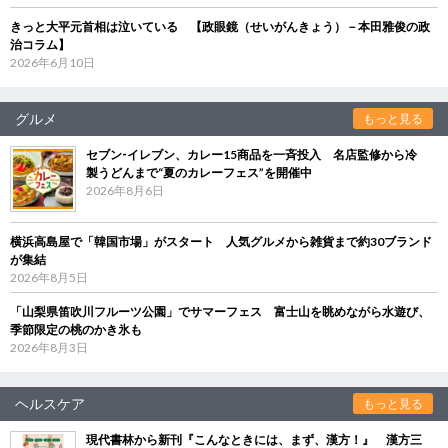
きっと大平元首相は泣いている 【政眼鏡（せいがんきょう）－本田雅俊の政
治コラム】
2026年6月10日
グルメ
もっと見る
セブン‐イレブン、カレー15商品を一斉投入 名店監修から冷
製うどんまで“夏のカレーフェス”を開催中
2026年8月6日
横浜高島屋で「韓国市場」がスタート 人気グルメから雑貨まで約30ブランド
が集結
2026年8月5日
「山梨県笛吹川フルーツ公園」でサマーフェス 富士山を眺めながら水遊び、
季節限定の桃のかき氷も
2026年8月3日
ヘルスケア
もっと見る
現代書林から新刊『こんなときには、まず、漢方！』 漢方三