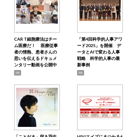
CAR T細胞療法はチー
「第4回科学的人事アワ
ム医療だ！ 医療従事
ード2025」を開催 デ
者の情熱、患者さんの
ータとAIで変わる人事
思いを伝えるドキュメ
戦略 科学的人事の最
ンタリー動画を公開中
新事例
PR
PR
「ことだま」宿る羽生
HIV/エイズにまつわる6