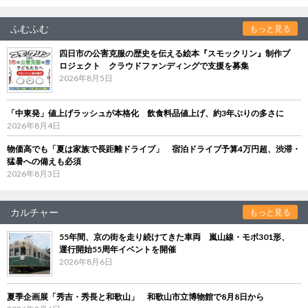
ふむふむ
もっと見る
四日市の公害克服の歴史を伝える絵本『スモックリン』制作プ
ロジェクト クラウドファンディングで支援を募集
2026年8月5日
「中東発」値上げラッシュが本格化 飲食料品値上げ、約3年ぶりの多さに
2026年8月4日
物価高でも「夏は家族で長距離ドライブ」 宿泊ドライブ予算4万円超、渋滞・
猛暑への備えも必須
2026年8月3日
カルチャー
もっと見る
55年間、京の街を走り続けてきた車両 嵐山線・モボ301形、
運行開始55周年イベントを開催
2026年8月6日
夏季企画展「秀吉・秀長と和歌山」 和歌山市立博物館で8月8日から