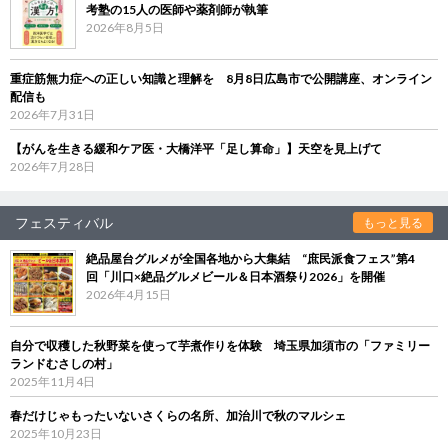
考塾の15人の医師や薬剤師が執筆
2026年8月5日
重症筋無力症への正しい知識と理解を 8月8日広島市で公開講座、オンライン
配信も
2026年7月31日
【がんを生きる緩和ケア医・大橋洋平「足し算命」】天空を見上げて
2026年7月28日
フェスティバル
もっと見る
絶品屋台グルメが全国各地から大集結 “庶民派食フェス”第4
回「川口×絶品グルメビール＆日本酒祭り2026」を開催
2026年4月15日
自分で収穫した秋野菜を使って芋煮作りを体験 埼玉県加須市の「ファミリー
ランドむさしの村」
2025年11月4日
春だけじゃもったいないさくらの名所、加治川で秋のマルシェ
2025年10月23日