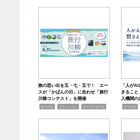
旅の思い出を五・七・五で！ エー
「人がA
スが「かばんの日」に合わせ「旅行
きること
川柳コンテスト」を開催
入機関の
,
,
,
,
,
おでかけ
ファッション
ライフスタイル
デジもの