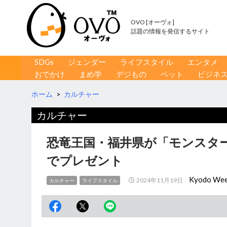
OVO [オーヴォ]
話題の情報を発信するサイト
コンテンツへ移動
検
SDGs
ジェンダー
ライフスタイル
エンタメ
索
おでかけ
まめ学
デジもの
ペット
ビジネ
ホーム
>
カルチャー
カルチャー
恐竜王国・福井県が「モンスタ
でプレゼント
Kyodo Wee
2024年11月19日
カルチャー
ライフスタイル