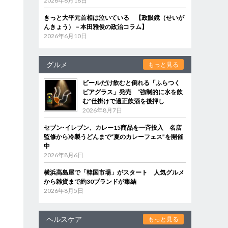
2026年6月18日
きっと大平元首相は泣いている 【政眼鏡（せいが
んきょう）－本田雅俊の政治コラム】
2026年6月10日
グルメ
もっと見る
ビールだけ飲むと倒れる「ふらつく
ビアグラス」発売 “強制的に水を飲
む”仕掛けで適正飲酒を後押し
2026年8月7日
セブン‐イレブン、カレー15商品を一斉投入 名店
監修から冷製うどんまで“夏のカレーフェス”を開催
中
2026年8月6日
横浜高島屋で「韓国市場」がスタート 人気グルメ
から雑貨まで約30ブランドが集結
2026年8月5日
ヘルスケア
もっと見る