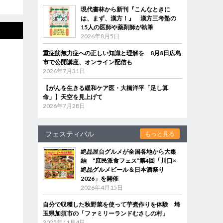
現代書林から新刊『こんなときに
は、まず、漢方！』 漢方三考塾の
15人の医師や薬剤師が執筆
2026年8月5日
重症筋無力症への正しい知識と理解を 8月8日広島
市で公開講座、オンライン配信も
2026年7月31日
【がんを生きる緩和ケア医・大橋洋平「足し算
命」】天空を見上げて
2026年7月28日
フェスティバル
もっと見る
絶品屋台グルメが全国各地から大集
結 “庶民派食フェス”第4回「川口×
絶品グルメビール＆日本酒祭り
2026」を開催
2026年4月15日
自分で収穫した秋野菜を使って芋煮作りを体験 埼
玉県加須市の「ファミリーランドむさしの村」
2025年11月4日