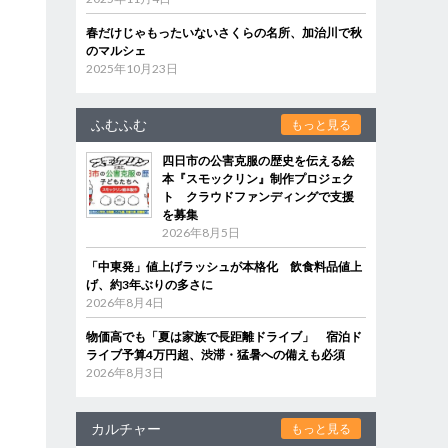
春だけじゃもったいないさくらの名所、加治川で秋
のマルシェ
2025年10月23日
ふむふむ
もっと見る
四日市の公害克服の歴史を伝える絵
本『スモックリン』制作プロジェク
ト クラウドファンディングで支援
を募集
2026年8月5日
「中東発」値上げラッシュが本格化 飲食料品値上
げ、約3年ぶりの多さに
2026年8月4日
物価高でも「夏は家族で長距離ドライブ」 宿泊ド
ライブ予算4万円超、渋滞・猛暑への備えも必須
2026年8月3日
カルチャー
もっと見る