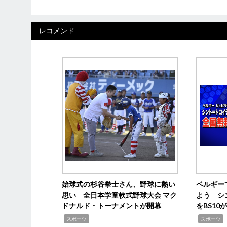
レコメンド
始球式の杉谷拳士さん、野球に熱い
ベルギー
思い 全日本学童軟式野球大会 マク
よう シ
ドナルド・トーナメントが開幕
をBS1
,
,
スポーツ
スポーツ