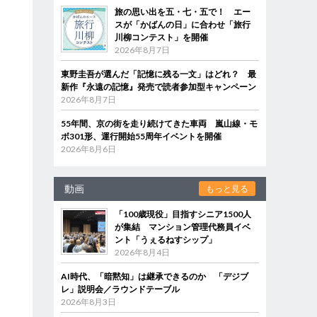
旅の思い出を五・七・五で！ エー
スが「かばんの日」に合わせ「旅行
川柳コンテスト」を開催
2026年8月7日
東野圭吾が選んだ「記憶に残る一文」はどれ？ 最
新作『永遠の記憶』発売で読者参加型キャンペーン
2026年8月7日
55年間、京の街を走り続けてきた車両 嵐山線・モ
ボ301形、運行開始55周年イベントを開催
2026年8月6日
動画
もっと見る
「100歳現役」目指すシニア1500人
が集結 マンション管理代務員イベ
ント「うぇるねすシップ」
2026年8月4日
AI時代、「暗黙知」は継承できるのか 「デジブ
レ」説明会／ラウンドテーブル
2026年8月3日