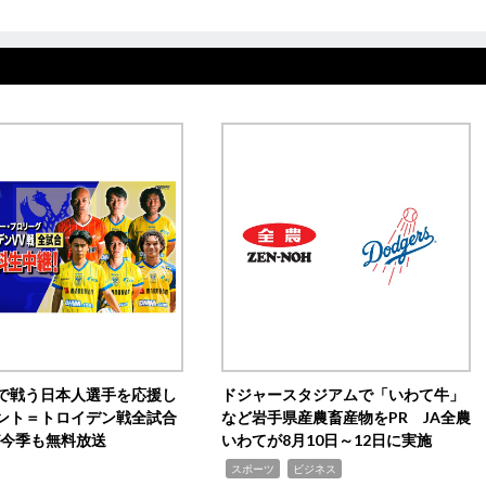
で戦う日本人選手を応援し
ドジャースタジアムで「いわて牛」
ント＝トロイデン戦全試合
など岩手県産農畜産物をPR JA全農
0が今季も無料放送
いわてが8月10日～12日に実施
,
,
スポーツ
ビジネス