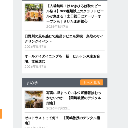
に
【入場無料！けやきひろば秋のビー
ル祭り】300種類以上のクラフトビー
ルが集まる！土日祝日はアーリーオ
ープンも｜さいたま新都心
2026年8月7日
日野川の風を感じて絶品ジビエも満喫 鳥取のサイ
クリングイベント
2026年8月7日
オールデイダイニングを一新 ヒルトン東京お台
場、改装進む
2026年8月7日
まめ学
もっと見る
写真に埋まっている位置情報はおっ
かないのか 【岡嶋教授のデジタル
指南】
2026年7月22日
ゼロトラストって何？ 【岡嶋教授のデジタル指
南】