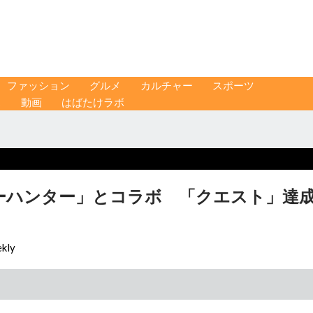
ファッション
グルメ
カルチャー
スポーツ
ス
動画
はばたけラボ
ーハンター」とコラボ 「クエスト」達
kly