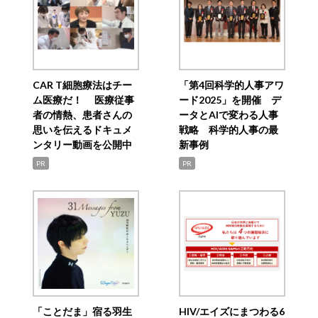
CAR T細胞療法はチー
「第4回科学的人事アワ
ム医療だ！ 医療従事
ード2025」を開催 デ
者の情熱、患者さんの
ータとAIで変わる人事
思いを伝えるドキュメ
戦略 科学的人事の最
ンタリー動画を公開中
新事例
PR
PR
「ことだま」宿る羽生
HIV/エイズにまつわる6