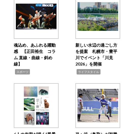
魂込め、あふれる躍動
新しい水辺の過ごし方
感 【正田裕生 コラ
を提案 札幌市・豊平
ム 直線・曲線・斜め
川でイベント「川見
線】
2026」を開催
,
,
スポーツ
ライフスタイル