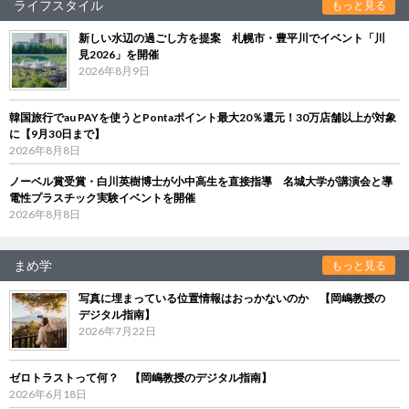
ライフスタイル
もっと見る
新しい水辺の過ごし方を提案 札幌市・豊平川でイベント「川
見2026」を開催
2026年8月9日
韓国旅行でau PAYを使うとPontaポイント最大20％還元！30万店舗以上が対象
に【9月30日まで】
2026年8月8日
ノーベル賞受賞・白川英樹博士が小中高生を直接指導 名城大学が講演会と導
電性プラスチック実験イベントを開催
2026年8月8日
まめ学
もっと見る
写真に埋まっている位置情報はおっかないのか 【岡嶋教授の
デジタル指南】
2026年7月22日
ゼロトラストって何？ 【岡嶋教授のデジタル指南】
2026年6月18日