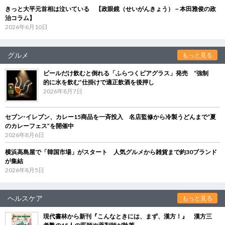
きっと大平元首相は泣いている 【政眼鏡（せいがんきょう）－本田雅俊の政
治コラム】
2026年6月10日
グルメ
もっと見る
ビールだけ飲むと倒れる「ふらつくビアグラス」発売 “強制
的に水を飲む”仕掛けで適正飲酒を後押し
2026年8月7日
セブン‐イレブン、カレー15商品を一斉投入 名店監修から冷製うどんまで“夏
のカレーフェス”を開催中
2026年8月6日
横浜高島屋で「韓国市場」がスタート 人気グルメから雑貨まで約30ブランド
が集結
2026年8月5日
ヘルスケア
もっと見る
現代書林から新刊『こんなときには、まず、漢方！』 漢方三