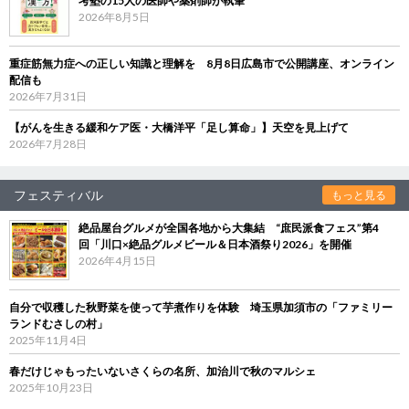
考塾の15人の医師や薬剤師が執筆
2026年8月5日
重症筋無力症への正しい知識と理解を 8月8日広島市で公開講座、オンライン
配信も
2026年7月31日
【がんを生きる緩和ケア医・大橋洋平「足し算命」】天空を見上げて
2026年7月28日
フェスティバル
もっと見る
絶品屋台グルメが全国各地から大集結 “庶民派食フェス”第4
回「川口×絶品グルメビール＆日本酒祭り2026」を開催
2026年4月15日
自分で収穫した秋野菜を使って芋煮作りを体験 埼玉県加須市の「ファミリー
ランドむさしの村」
2025年11月4日
春だけじゃもったいないさくらの名所、加治川で秋のマルシェ
2025年10月23日