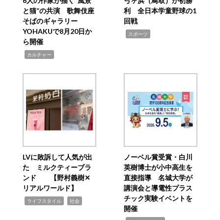
6人の作家が描く“風景
弓ヶ浜（鳥取）が初勝
と猫”の共演 歌舞伎座
利 全日本学童野球の1
そばのギャラリー
回戦
YOHAKUで8月20日か
,
スポーツ
ら開催
,
カルチャー
LVに敗訴して人気が出
ノーベル賞受賞・白川
た ミルクティーブラ
英樹博士が小中高生を
ンド 【野村義樹✕
直接指導 名城大学が
リアルワールド】
講演会と導電性プラス
チック実験イベントを
,
,
ライフスタイル
社会
開催