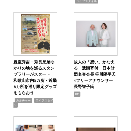
,
ライフスタイル
豊臣秀吉・秀長兄弟ゆ
故人の「想い」かなえ
かりの地を巡るスタン
る 遺贈寄付 日本財
プラリーがスタート
団名誉会長 笹川陽平氏
和歌山市内5カ所・近畿
×フリーアナウンサー
6カ所を巡り限定グッズ
長野智子氏
をもらおう
PR
,
,
カルチャー
ライフスタイ
ル