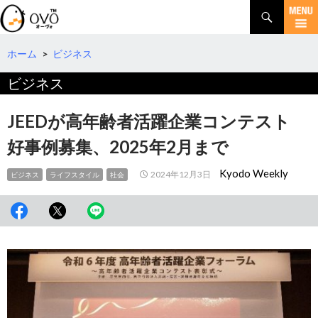
検
索
コ
ン
テ
ホーム
>
ビジネス
ン
ビジネス
ツ
へ
移
JEEDが高年齢者活躍企業コンテスト
動
好事例募集、2025年2月まで
Kyodo Weekly
2024年12月3日
ビジネス
ライフスタイル
社会