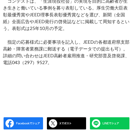
コンテストは、「生涯現役社会」の実現を目的に高齢者が生
き生きと働いている事例を募り表彰している。厚生労働大臣表
彰最優秀賞やJEED理事長表彰優秀賞などを選び、新聞（全国
紙）全面広告やJEED発行の啓発誌などに掲載して周知するとい
う。表彰式は25年10月の予定。
指定の応募様式に必要事項を記入し、JEEDの各都道府県支部
高齢・障害者業務課に郵送する（電子データでの提出も可）。
詳細の問い合わせはJEED高齢者雇用推進・研究部普及啓発課、
電話043（297）9527。