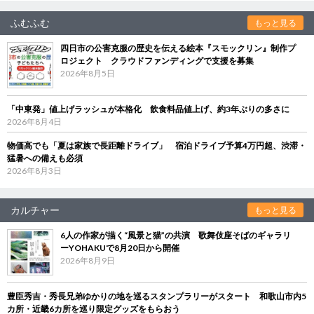
ふむふむ
もっと見る
四日市の公害克服の歴史を伝える絵本『スモックリン』制作プ
ロジェクト クラウドファンディングで支援を募集
2026年8月5日
「中東発」値上げラッシュが本格化 飲食料品値上げ、約3年ぶりの多さに
2026年8月4日
物価高でも「夏は家族で長距離ドライブ」 宿泊ドライブ予算4万円超、渋滞・
猛暑への備えも必須
2026年8月3日
カルチャー
もっと見る
6人の作家が描く“風景と猫”の共演 歌舞伎座そばのギャラリ
ーYOHAKUで8月20日から開催
2026年8月9日
豊臣秀吉・秀長兄弟ゆかりの地を巡るスタンプラリーがスタート 和歌山市内5
カ所・近畿6カ所を巡り限定グッズをもらおう