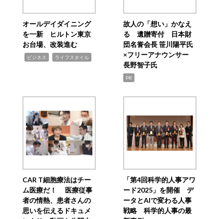
オールデイダイニング
故人の「想い」かなえ
を一新 ヒルトン東京
る 遺贈寄付 日本財
お台場、改装進む
団名誉会長 笹川陽平氏
×フリーアナウンサー
,
,
ビジネス
ライフスタイル
長野智子氏
PR
CAR T細胞療法はチー
「第4回科学的人事アワ
ム医療だ！ 医療従事
ード2025」を開催 デ
者の情熱、患者さんの
ータとAIで変わる人事
思いを伝えるドキュメ
戦略 科学的人事の最