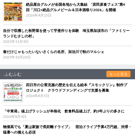
絶品屋台グルメが全国各地から大集結 “庶民派食フェス”第4
回「川口×絶品グルメビール＆日本酒祭り2026」を開催
2026年4月15日
自分で収穫した秋野菜を使って芋煮作りを体験 埼玉県加須市の「ファミリー
ランドむさしの村」
2025年11月4日
春だけじゃもったいないさくらの名所、加治川で秋のマルシェ
2025年10月23日
ふむふむ
もっと見る
四日市の公害克服の歴史を伝える絵本『スモックリン』制作プ
ロジェクト クラウドファンディングで支援を募集
2026年8月5日
「中東発」値上げラッシュが本格化 飲食料品値上げ、約3年ぶりの多さに
2026年8月4日
物価高でも「夏は家族で長距離ドライブ」 宿泊ドライブ予算4万円超、渋滞・
猛暑への備えも必須