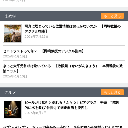
まめ学
もっと見る
写真に埋まっている位置情報はおっかないのか 【岡嶋教授の
デジタル指南】
2026年7月22日
ゼロトラストって何？ 【岡嶋教授のデジタル指南】
2026年6月18日
きっと大平元首相は泣いている 【政眼鏡（せいがんきょう）－本田雅俊の政
治コラム】
2026年6月10日
グルメ
もっと見る
ビールだけ飲むと倒れる「ふらつくビアグラス」発売 “強制
的に水を飲む”仕掛けで適正飲酒を後押し
2026年8月7日
セブン‐イレブン、カレー15商品を一斉投入 名店監修から冷製うどんまで“夏