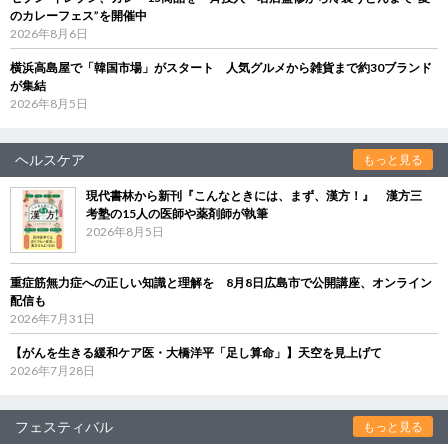
のカレーフェス”を開催中
2026年8月6日
横浜高島屋で「韓国市場」がスタート 人気グルメから雑貨まで約30ブランド
が集結
2026年8月5日
ヘルスケア
もっと見る
現代書林から新刊『こんなときには、まず、漢方！』 漢方三
考塾の15人の医師や薬剤師が執筆
2026年8月5日
重症筋無力症への正しい知識と理解を 8月8日広島市で公開講座、オンライン
配信も
2026年7月31日
【がんを生きる緩和ケア医・大橋洋平「足し算命」】天空を見上げて
2026年7月28日
フェスティバル
もっと見る