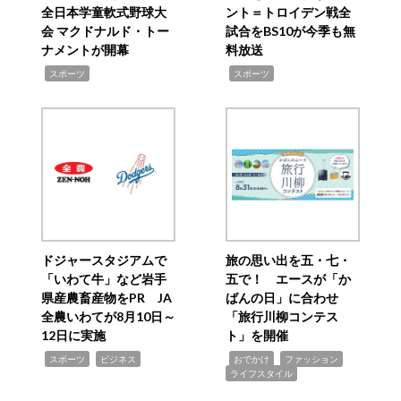
全日本学童軟式野球大
ント＝トロイデン戦全
会 マクドナルド・トー
試合をBS10が今季も無
ナメントが開幕
料放送
,
,
スポーツ
スポーツ
ドジャースタジアムで
旅の思い出を五・七・
「いわて牛」など岩手
五で！ エースが「か
県産農畜産物をPR JA
ばんの日」に合わせ
全農いわてが8月10日～
「旅行川柳コンテス
12日に実施
ト」を開催
,
,
,
,
,
スポーツ
ビジネス
おでかけ
ファッション
ライフスタイル