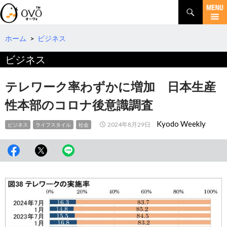
検
索
コ
ン
テ
ホーム
>
ビジネス
ン
ビジネス
ツ
へ
移
テレワーク率わずかに増加 日本生産
動
性本部のコロナ後意識調査
Kyodo Weekly
2024年8月29日
ビジネス
ライフスタイル
社会