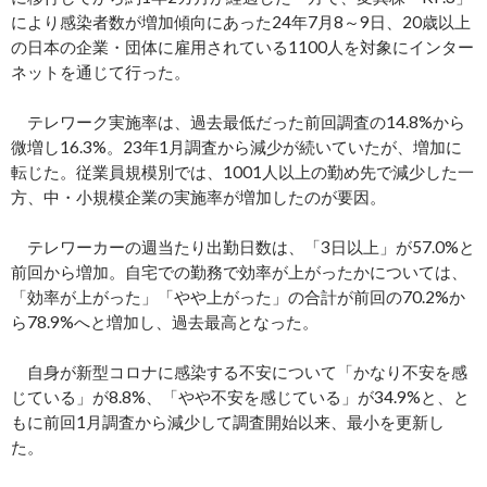
により感染者数が増加傾向にあった24年7月8～9日、20歳以上
の日本の企業・団体に雇用されている1100人を対象にインター
ネットを通じて行った。
テレワーク実施率は、過去最低だった前回調査の14.8%から
微増し16.3%。23年1月調査から減少が続いていたが、増加に
転じた。従業員規模別では、1001人以上の勤め先で減少した一
方、中・小規模企業の実施率が増加したのが要因。
テレワーカーの週当たり出勤日数は、「3日以上」が57.0%と
前回から増加。自宅での勤務で効率が上がったかについては、
「効率が上がった」「やや上がった」の合計が前回の70.2%か
ら78.9%へと増加し、過去最高となった。
自身が新型コロナに感染する不安について「かなり不安を感
じている」が8.8%、「やや不安を感じている」が34.9%と、と
もに前回1月調査から減少して調査開始以来、最小を更新し
た。