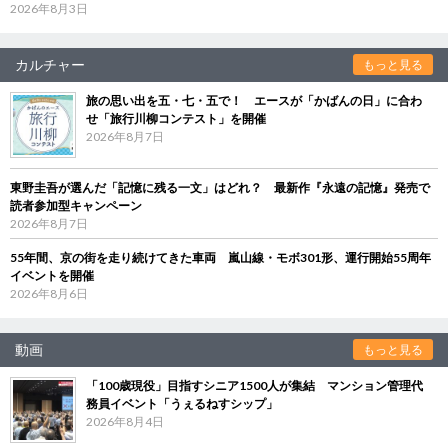
2026年8月3日
カルチャー
もっと見る
旅の思い出を五・七・五で！ エースが「かばんの日」に合わ
せ「旅行川柳コンテスト」を開催
2026年8月7日
東野圭吾が選んだ「記憶に残る一文」はどれ？ 最新作『永遠の記憶』発売で
読者参加型キャンペーン
2026年8月7日
55年間、京の街を走り続けてきた車両 嵐山線・モボ301形、運行開始55周年
イベントを開催
2026年8月6日
動画
もっと見る
「100歳現役」目指すシニア1500人が集結 マンション管理代
務員イベント「うぇるねすシップ」
2026年8月4日