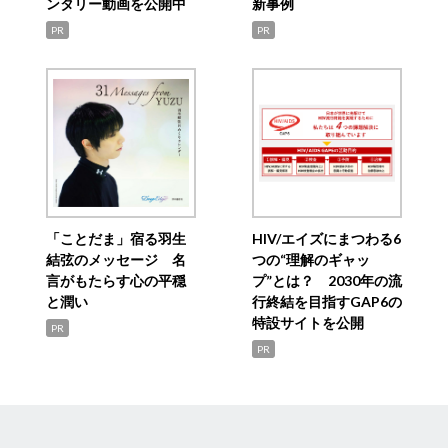
ンタリー動画を公開中
新事例
PR
PR
「ことだま」宿る羽生
HIV/エイズにまつわる6
結弦のメッセージ 名
つの“理解のギャッ
言がもたらす心の平穏
プ”とは？ 2030年の流
と潤い
行終結を目指すGAP6の
特設サイトを公開
PR
PR