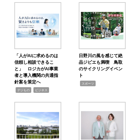
「人がAIに求めるのは
日野川の風を感じて絶
信頼し相談できるこ
品ジビエも満喫 鳥取
と」 ロジカがAI事業
のサイクリングイベン
者と導入機関の共通指
ト
針案を策定へ
,
スポーツ
,
,
デジもの
ビジネス