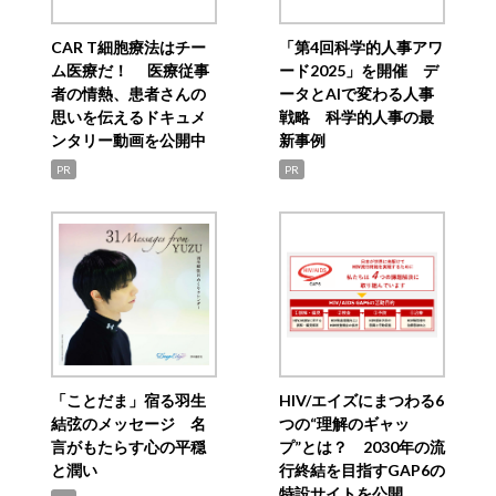
CAR T細胞療法はチー
「第4回科学的人事アワ
ム医療だ！ 医療従事
ード2025」を開催 デ
者の情熱、患者さんの
ータとAIで変わる人事
思いを伝えるドキュメ
戦略 科学的人事の最
ンタリー動画を公開中
新事例
PR
PR
「ことだま」宿る羽生
HIV/エイズにまつわる6
結弦のメッセージ 名
つの“理解のギャッ
言がもたらす心の平穏
プ”とは？ 2030年の流
と潤い
行終結を目指すGAP6の
特設サイトを公開