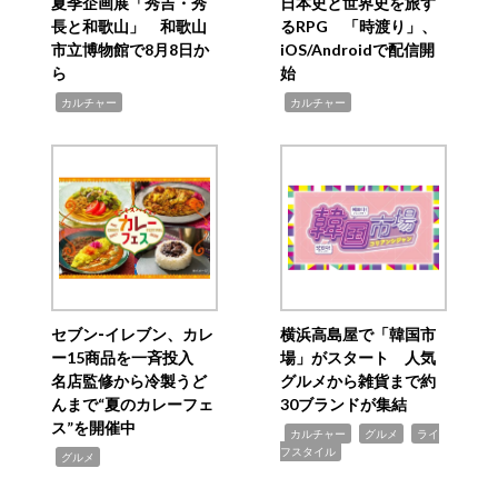
夏季企画展「秀吉・秀
日本史と世界史を旅す
長と和歌山」 和歌山
るRPG 「時渡り」、
市立博物館で8月8日か
iOS/Androidで配信開
ら
始
,
,
カルチャー
カルチャー
セブン‐イレブン、カレ
横浜高島屋で「韓国市
ー15商品を一斉投入
場」がスタート 人気
名店監修から冷製うど
グルメから雑貨まで約
んまで“夏のカレーフェ
30ブランドが集結
ス”を開催中
,
,
,
カルチャー
グルメ
ライ
フスタイル
,
グルメ