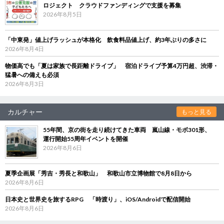
ロジェクト クラウドファンディングで支援を募集
2026年8月5日
「中東発」値上げラッシュが本格化 飲食料品値上げ、約3年ぶりの多さに
2026年8月4日
物価高でも「夏は家族で長距離ドライブ」 宿泊ドライブ予算4万円超、渋滞・
猛暑への備えも必須
2026年8月3日
カルチャー
もっと見る
55年間、京の街を走り続けてきた車両 嵐山線・モボ301形、
運行開始55周年イベントを開催
2026年8月6日
夏季企画展「秀吉・秀長と和歌山」 和歌山市立博物館で8月8日から
2026年8月6日
日本史と世界史を旅するRPG 「時渡り」、iOS/Androidで配信開始
2026年8月6日