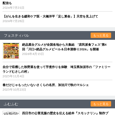
配信も
2026年7月31日
【がんを生きる緩和ケア医・大橋洋平「足し算命」】天空を見上げて
2026年7月28日
フェスティバル
もっと見る
絶品屋台グルメが全国各地から大集結 “庶民派食フェス”第4
回「川口×絶品グルメビール＆日本酒祭り2026」を開催
2026年4月15日
自分で収穫した秋野菜を使って芋煮作りを体験 埼玉県加須市の「ファミリー
ランドむさしの村」
2025年11月4日
春だけじゃもったいないさくらの名所、加治川で秋のマルシェ
2025年10月23日
ふむふむ
もっと見る
四日市の公害克服の歴史を伝える絵本『スモックリン』制作プ