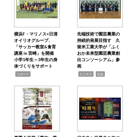
横浜F・マリノス×日清
先端技術で園芸農業の
オイリオグループ、
持続的発展目指す 久
「サッカー教室&食育
留米工業大学が「ふく
講座 in 宮崎」を開催
おか未来型園芸農業創
小学1年生～3年生の身
出コンソーシアム」参
体づくりをサポート
画
,
,
,
スポーツ
ビジネス
社会