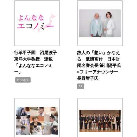
行革甲子園 沼尾波子
故人の「想い」かなえ
東洋大学教授 連載
る 遺贈寄付 日本財
「よんななエコノミ
団名誉会長 笹川陽平氏
ー」
×フリーアナウンサー
長野智子氏
,
ビジネス
PR