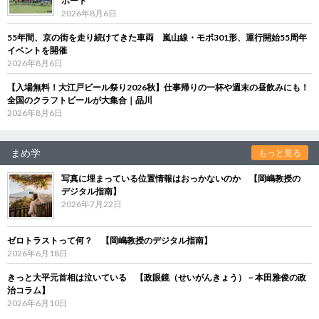
ポート
2026年8月6日
55年間、京の街を走り続けてきた車両 嵐山線・モボ301形、運行開始55周年
イベントを開催
2026年8月6日
【入場無料！大江戸ビール祭り2026秋】仕事帰りの一杯や週末の昼飲みにも！
全国のクラフトビールが大集合｜品川
2026年8月6日
まめ学
もっと見る
写真に埋まっている位置情報はおっかないのか 【岡嶋教授の
デジタル指南】
2026年7月22日
ゼロトラストって何？ 【岡嶋教授のデジタル指南】
2026年6月18日
きっと大平元首相は泣いている 【政眼鏡（せいがんきょう）－本田雅俊の政
治コラム】
2026年6月10日