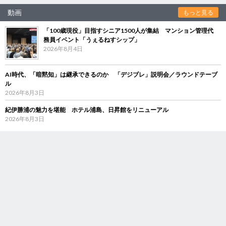
動画
もっと見る
「100歳現役」目指すシニア1500人が集結 マンション管理代
務員イベント「うぇるねすシップ」
2026年8月4日
AI時代、「暗黙知」は継承できるのか 「デジブレ」説明会／ラウンドテーブ
ル
2026年8月3日
紀伊勝浦の魅力を堪能 ホテル浦島、日昇館をリニューアル
2026年8月3日