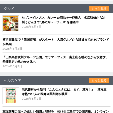
グルメ
もっと見る
セブン‐イレブン、カレー15商品を一斉投入 名店監修から冷
製うどんまで“夏のカレーフェス”を開催中
2026年8月6日
横浜高島屋で「韓国市場」がスタート 人気グルメから雑貨まで約30ブランド
が集結
2026年8月5日
「山梨県笛吹川フルーツ公園」でサマーフェス 富士山を眺めながら水遊び、
季節限定の桃のかき氷も
2026年8月3日
ヘルスケア
もっと見る
現代書林から新刊『こんなときには、まず、漢方！』 漢方三
考塾の15人の医師や薬剤師が執筆
2026年8月5日
重症筋無力症への正しい知識と理解を 8月8日広島市で公開講座、オンライン