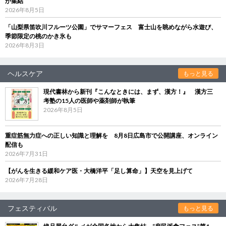
が集結
2026年8月5日
「山梨県笛吹川フルーツ公園」でサマーフェス 富士山を眺めながら水遊び、
季節限定の桃のかき氷も
2026年8月3日
ヘルスケア
もっと見る
現代書林から新刊『こんなときには、まず、漢方！』 漢方三
考塾の15人の医師や薬剤師が執筆
2026年8月5日
重症筋無力症への正しい知識と理解を 8月8日広島市で公開講座、オンライン
配信も
2026年7月31日
【がんを生きる緩和ケア医・大橋洋平「足し算命」】天空を見上げて
2026年7月28日
フェスティバル
もっと見る