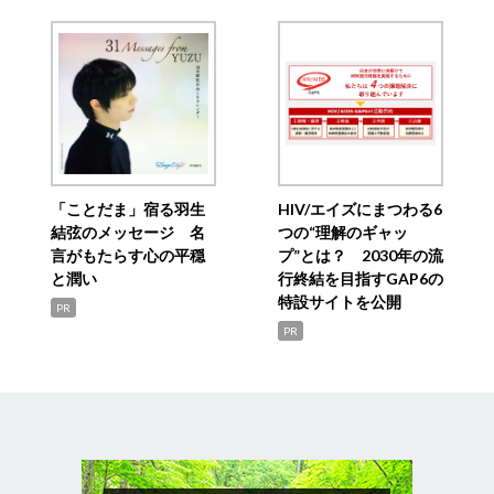
「ことだま」宿る羽生
HIV/エイズにまつわる6
結弦のメッセージ 名
つの“理解のギャッ
言がもたらす心の平穏
プ”とは？ 2030年の流
と潤い
行終結を目指すGAP6の
特設サイトを公開
PR
PR