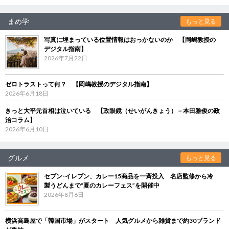
まめ学
もっと見る
写真に埋まっている位置情報はおっかないのか 【岡嶋教授の
デジタル指南】
2026年7月22日
ゼロトラストって何？ 【岡嶋教授のデジタル指南】
2026年6月18日
きっと大平元首相は泣いている 【政眼鏡（せいがんきょう）－本田雅俊の政
治コラム】
2026年6月10日
グルメ
もっと見る
セブン‐イレブン、カレー15商品を一斉投入 名店監修から冷
製うどんまで“夏のカレーフェス”を開催中
2026年8月6日
横浜高島屋で「韓国市場」がスタート 人気グルメから雑貨まで約30ブランド