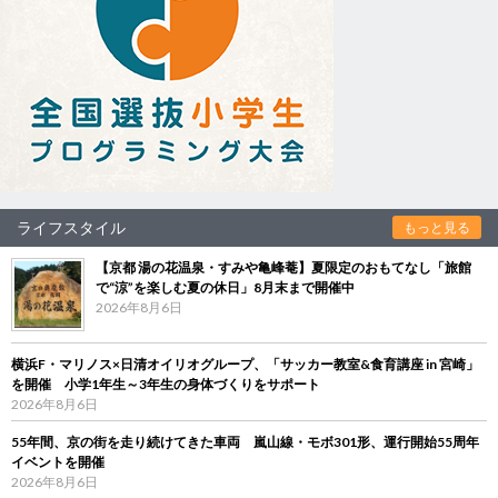
ライフスタイル
もっと見る
【京都 湯の花温泉・すみや亀峰菴】夏限定のおもてなし「旅館
で“涼”を楽しむ夏の休日」8月末まで開催中
2026年8月6日
横浜F・マリノス×日清オイリオグループ、「サッカー教室&食育講座 in 宮崎」
を開催 小学1年生～3年生の身体づくりをサポート
2026年8月6日
55年間、京の街を走り続けてきた車両 嵐山線・モボ301形、運行開始55周年
イベントを開催
2026年8月6日