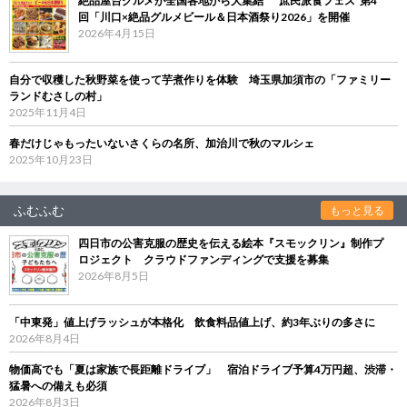
絶品屋台グルメが全国各地から大集結 “庶民派食フェス”第4
回「川口×絶品グルメビール＆日本酒祭り2026」を開催
2026年4月15日
自分で収穫した秋野菜を使って芋煮作りを体験 埼玉県加須市の「ファミリー
ランドむさしの村」
2025年11月4日
春だけじゃもったいないさくらの名所、加治川で秋のマルシェ
2025年10月23日
ふむふむ
もっと見る
四日市の公害克服の歴史を伝える絵本『スモックリン』制作プ
ロジェクト クラウドファンディングで支援を募集
2026年8月5日
「中東発」値上げラッシュが本格化 飲食料品値上げ、約3年ぶりの多さに
2026年8月4日
物価高でも「夏は家族で長距離ドライブ」 宿泊ドライブ予算4万円超、渋滞・
猛暑への備えも必須
2026年8月3日