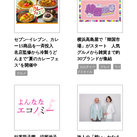
セブン‐イレブン、カレ
横浜高島屋で「韓国市
ー15商品を一斉投入
場」がスタート 人気
名店監修から冷製うど
グルメから雑貨まで約
んまで“夏のカレーフェ
30ブランドが集結
ス”を開催中
,
,
,
カルチャー
グルメ
ライ
フスタイル
,
グルメ
行革甲子園 沼尾波子
故人の「想い」かなえ