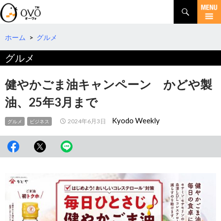
検
索
コ
ン
テ
ホーム
>
グルメ
ン
グルメ
ツ
へ
移
健やかごま油キャンペーン かどや製
動
油、25年3月まで
Kyodo Weekly
2024年6月3日
グルメ
ビジネス