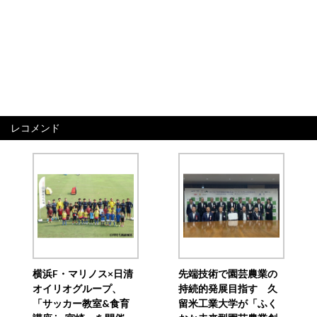
レコメンド
横浜F・マリノス×日清
先端技術で園芸農業の
オイリオグループ、
持続的発展目指す 久
「サッカー教室&食育
留米工業大学が「ふく