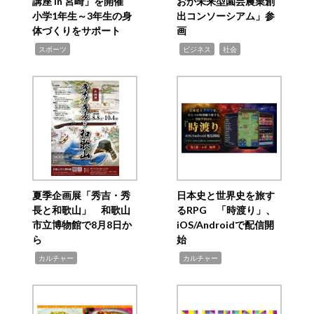
講座 in 宮崎」を開催
おか未来型園芸農業創
小学1年生～3年生の身
出コンソーシアム」参
体づくりをサポート
画
,
,
,
スポーツ
ビジネス
社会
夏季企画展「秀吉・秀
日本史と世界史を旅す
長と和歌山」 和歌山
るRPG 「時渡り」、
市立博物館で8月8日か
iOS/Androidで配信開
ら
始
,
,
カルチャー
カルチャー