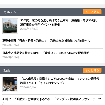
カルチャー
もっと見る
55年間、京の街を走り続けてきた車両 嵐山線・モボ301形、
運行開始55周年イベントを開催
2026年8月6日
夏季企画展「秀吉・秀長と和歌山」 和歌山市立博物館で8月8日から
2026年8月6日
日本史と世界史を旅するRPG 「時渡り」、iOS/Androidで配信開始
2026年8月6日
動画
もっと見る
「100歳現役」目指すシニア1500人が集結 マンション管理代
務員イベント「うぇるねすシップ」
2026年8月4日
AI時代、「暗黙知」は継承できるのか 「デジブレ」説明会／ラウンドテーブ
ル