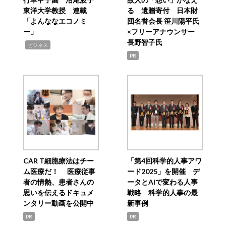
東洋大学教授 連載
る 遺贈寄付 日本財
「よんななエコノミ
団名誉会長 笹川陽平氏
ー」
×フリーアナウンサー
長野智子氏
,
ビジネス
PR
CAR T細胞療法はチー
「第4回科学的人事アワ
ム医療だ！ 医療従事
ード2025」を開催 デ
者の情熱、患者さんの
ータとAIで変わる人事
思いを伝えるドキュメ
戦略 科学的人事の最
ンタリー動画を公開中
新事例
PR
PR