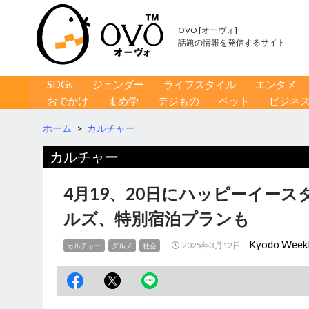
OVO [オーヴォ]
話題の情報を発信するサイト
コンテンツへ移動
検
SDGs
ジェンダー
ライフスタイル
エンタメ
索
おでかけ
まめ学
デジもの
ペット
ビジネ
ホーム
>
カルチャー
カルチャー
4月19、20日にハッピーイー
ルズ、特別宿泊プランも
Kyodo Week
2025年3月12日
カルチャー
グルメ
社会