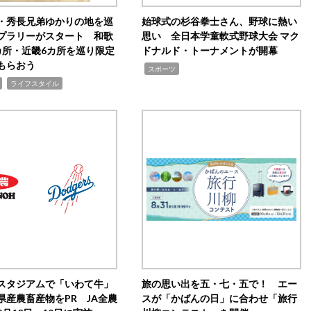
・秀長兄弟ゆかりの地を巡
始球式の杉谷拳士さん、野球に熱い
プラリーがスタート 和歌
思い 全日本学童軟式野球大会 マク
カ所・近畿6カ所を巡り限定
ドナルド・トーナメントが開幕
もらおう
,
スポーツ
,
ライフスタイル
スタジアムで「いわて牛」
旅の思い出を五・七・五で！ エー
県産農畜産物をPR JA全農
スが「かばんの日」に合わせ「旅行