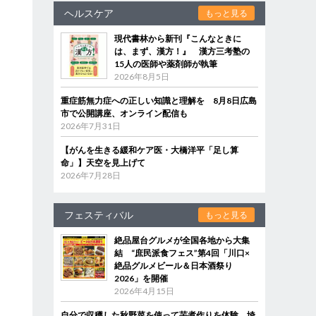
ヘルスケア
もっと見る
現代書林から新刊『こんなときに
は、まず、漢方！』 漢方三考塾の
15人の医師や薬剤師が執筆
2026年8月5日
重症筋無力症への正しい知識と理解を 8月8日広島
市で公開講座、オンライン配信も
2026年7月31日
【がんを生きる緩和ケア医・大橋洋平「足し算
命」】天空を見上げて
2026年7月28日
フェスティバル
もっと見る
絶品屋台グルメが全国各地から大集
結 “庶民派食フェス”第4回「川口×
絶品グルメビール＆日本酒祭り
2026」を開催
2026年4月15日
自分で収穫した秋野菜を使って芋煮作りを体験 埼