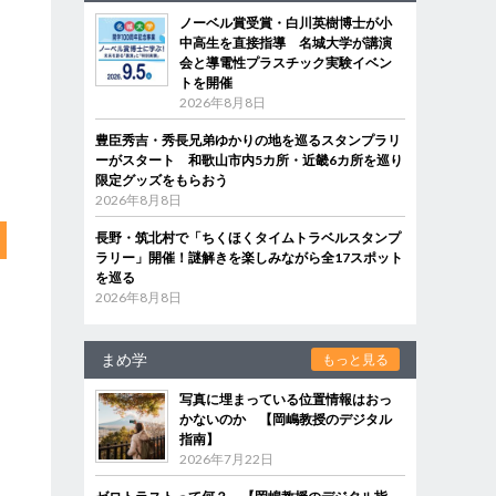
ノーベル賞受賞・白川英樹博士が小
中高生を直接指導 名城大学が講演
会と導電性プラスチック実験イベン
トを開催
2026年8月8日
豊臣秀吉・秀長兄弟ゆかりの地を巡るスタンプラリ
ーがスタート 和歌山市内5カ所・近畿6カ所を巡り
限定グッズをもらおう
2026年8月8日
長野・筑北村で「ちくほくタイムトラベルスタンプ
ラリー」開催！謎解きを楽しみながら全17スポット
を巡る
2026年8月8日
まめ学
もっと見る
写真に埋まっている位置情報はおっ
かないのか 【岡嶋教授のデジタル
指南】
2026年7月22日