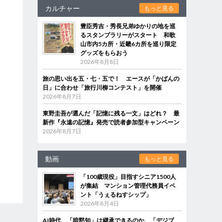
カルチャー
もっと見る
豊臣秀吉・秀長兄弟ゆかりの地を巡
るスタンプラリーがスタート 和歌
山市内5カ所・近畿6カ所を巡り限定
グッズをもらおう
2026年8月8日
旅の思い出を五・七・五で！ エースが「かばんの
日」に合わせ「旅行川柳コンテスト」を開催
2026年8月7日
東野圭吾が選んだ「記憶に残る一文」はどれ？ 最
新作『永遠の記憶』発売で読者参加型キャンペーン
2026年8月7日
動画
もっと見る
「100歳現役」目指すシニア1500人
が集結 マンション管理代務員イベ
ント「うぇるねすシップ」
2026年8月4日
AI時代、「暗黙知」は継承できるのか 「デジブ