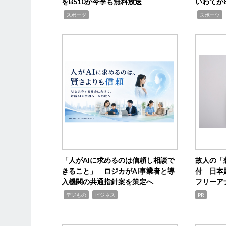
をBS10が今季も無料放送
いわてが8
,
,
,
スポーツ
スポーツ
「人がAIに求めるのは信頼し相談で
故人の「
きること」 ロジカがAI事業者と導
付 日本
入機関の共通指針案を策定へ
フリーア
,
,
デジもの
ビジネス
PR