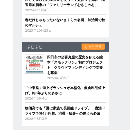
玉県加須市の「ファミリーランドむさしの村」
2025年11月4日
春だけじゃもったいないさくらの名所、加治川で秋
のマルシェ
2025年10月23日
ふむふむ
もっと見る
四日市の公害克服の歴史を伝える絵
本『スモックリン』制作プロジェク
ト クラウドファンディングで支援
を募集
2026年8月5日
「中東発」値上げラッシュが本格化 飲食料品値上
げ、約3年ぶりの多さに
2026年8月4日
物価高でも「夏は家族で長距離ドライブ」 宿泊ド
ライブ予算4万円超、渋滞・猛暑への備えも必須
2026年8月3日