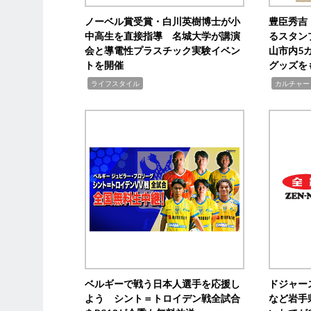
ノーベル賞受賞・白川英樹博士が小
豊臣秀吉
中高生を直接指導 名城大学が講演
るスタン
会と導電性プラスチック実験イベン
山市内5
トを開催
グッズを
,
,
ライフスタイル
カルチャー
ベルギーで戦う日本人選手を応援し
ドジャー
よう シント＝トロイデン戦全試合
など岩手