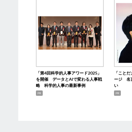
「第4回科学的人事アワード2025」
「ことだ
を開催 データとAIで変わる人事戦
ージ 名
略 科学的人事の最新事例
い
PR
PR