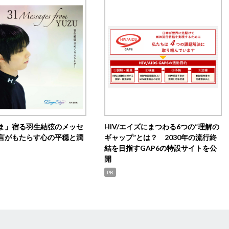
ま」宿る羽生結弦のメッセ
HIV/エイズにまつわる6つの“理解の
言がもたらす心の平穏と潤
ギャップ”とは？ 2030年の流行終
結を目指すGAP6の特設サイトを公
開
PR