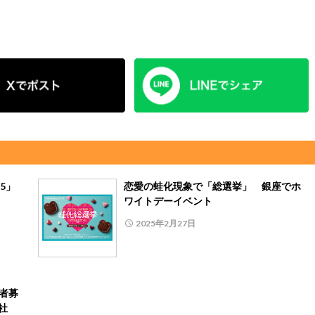
25」
恋愛の蛙化現象で「総選挙」 銀座でホ
ワイトデーイベント
2025年2月27日
者募
社