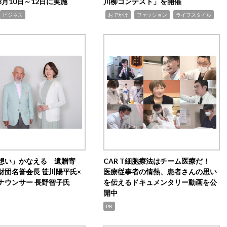
月10日～12日に実施
川柳コンテスト」を開催
,
,
,
ビジネス
おでかけ
ファッション
ライフスタイル
想い」かなえる 遺贈寄
CAR T細胞療法はチーム医療だ！
財団名誉会長 笹川陽平氏×
医療従事者の情熱、患者さんの思い
ナウンサー 長野智子氏
を伝えるドキュメンタリー動画を公
開中
PR