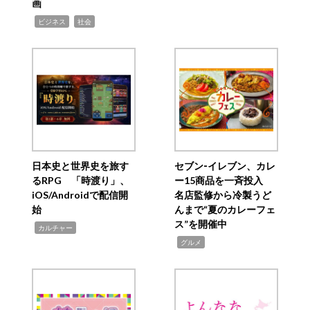
画
,
,
ビジネス
社会
日本史と世界史を旅す
セブン‐イレブン、カレ
るRPG 「時渡り」、
ー15商品を一斉投入
iOS/Androidで配信開
名店監修から冷製うど
始
んまで“夏のカレーフェ
ス”を開催中
,
カルチャー
,
グルメ