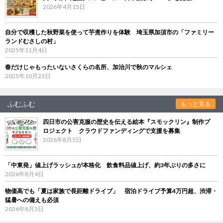
2026年4月15日
自分で収穫した秋野菜を使って芋煮作りを体験 埼玉県加須市の「ファミリー
ランドむさしの村」
2025年11月4日
春だけじゃもったいないさくらの名所、加治川で秋のマルシェ
2025年10月23日
ふむふむ
もっと見る
四日市の公害克服の歴史を伝える絵本『スモックリン』制作プ
ロジェクト クラウドファンディングで支援を募集
2026年8月5日
「中東発」値上げラッシュが本格化 飲食料品値上げ、約3年ぶりの多さに
2026年8月4日
物価高でも「夏は家族で長距離ドライブ」 宿泊ドライブ予算4万円超、渋滞・
猛暑への備えも必須
2026年8月3日