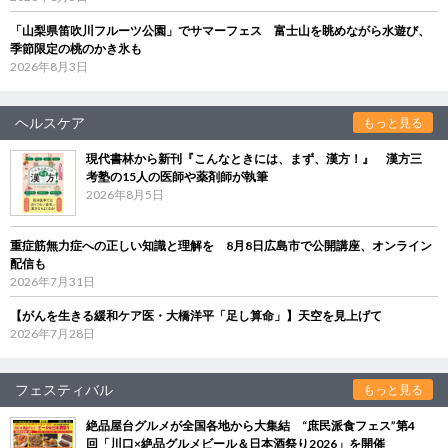
「山梨県笛吹川フルーツ公園」でサマーフェス 富士山を眺めながら水遊び、
季節限定の桃のかき氷も
2026年8月3日
ヘルスケア
もっと見る
現代書林から新刊『こんなときには、まず、漢方！』 漢方三
考塾の15人の医師や薬剤師が執筆
2026年8月5日
重症筋無力症への正しい知識と理解を 8月8日広島市で公開講座、オンライン
配信も
2026年7月31日
【がんを生きる緩和ケア医・大橋洋平「足し算命」】天空を見上げて
2026年7月28日
フェスティバル
もっと見る
絶品屋台グルメが全国各地から大集結 “庶民派食フェス”第4
回「川口×絶品グルメビール＆日本酒祭り2026」を開催