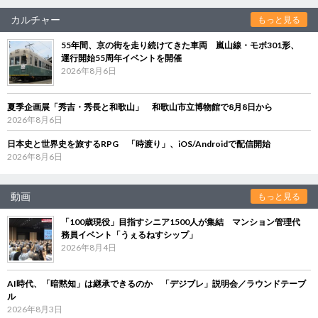
カルチャー
もっと見る
55年間、京の街を走り続けてきた車両 嵐山線・モボ301形、
運行開始55周年イベントを開催
2026年8月6日
夏季企画展「秀吉・秀長と和歌山」 和歌山市立博物館で8月8日から
2026年8月6日
日本史と世界史を旅するRPG 「時渡り」、iOS/Androidで配信開始
2026年8月6日
動画
もっと見る
「100歳現役」目指すシニア1500人が集結 マンション管理代
務員イベント「うぇるねすシップ」
2026年8月4日
AI時代、「暗黙知」は継承できるのか 「デジブレ」説明会／ラウンドテーブ
ル
2026年8月3日