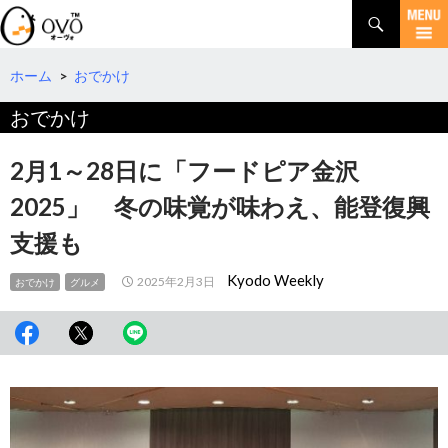
検
索
コ
ン
テ
ホーム
>
おでかけ
ン
おでかけ
ツ
へ
移
2月1～28日に「フードピア金沢
動
2025」 冬の味覚が味わえ、能登復興
支援も
Kyodo Weekly
2025年2月3日
おでかけ
グルメ