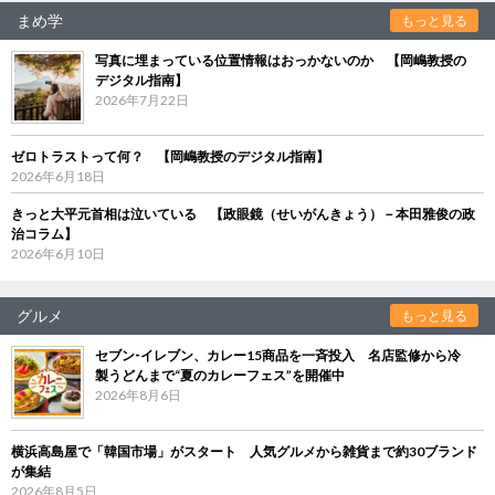
まめ学
もっと見る
写真に埋まっている位置情報はおっかないのか 【岡嶋教授の
デジタル指南】
2026年7月22日
ゼロトラストって何？ 【岡嶋教授のデジタル指南】
2026年6月18日
きっと大平元首相は泣いている 【政眼鏡（せいがんきょう）－本田雅俊の政
治コラム】
2026年6月10日
グルメ
もっと見る
セブン‐イレブン、カレー15商品を一斉投入 名店監修から冷
製うどんまで“夏のカレーフェス”を開催中
2026年8月6日
横浜高島屋で「韓国市場」がスタート 人気グルメから雑貨まで約30ブランド
が集結
2026年8月5日