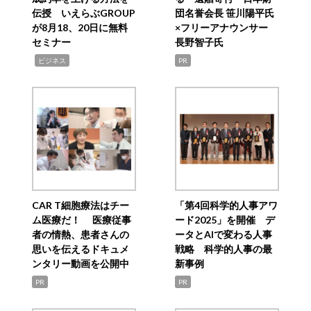
伝授 いえらぶGROUP
団名誉会長 笹川陽平氏
が8月18、20日に無料
×フリーアナウンサー
セミナー
長野智子氏
,
ビジネス
PR
CAR T細胞療法はチー
「第4回科学的人事アワ
ム医療だ！ 医療従事
ード2025」を開催 デ
者の情熱、患者さんの
ータとAIで変わる人事
思いを伝えるドキュメ
戦略 科学的人事の最
ンタリー動画を公開中
新事例
PR
PR