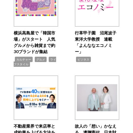
横浜高島屋で「韓国市
行革甲子園 沼尾波子
場」がスタート 人気
東洋大学教授 連載
グルメから雑貨まで約
「よんななエコノミ
30ブランドが集結
ー」
,
,
,
,
カルチャー
グルメ
ライ
ビジネス
フスタイル
不動産業界で来店率と
故人の「想い」かなえ
成約率を上げる方法を
る 遺贈寄付 日本財