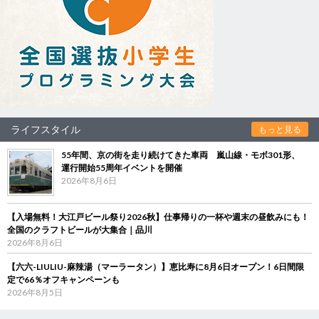
ライフスタイル
もっと見る
55年間、京の街を走り続けてきた車両 嵐山線・モボ301形、
運行開始55周年イベントを開催
2026年8月6日
【入場無料！大江戸ビール祭り2026秋】仕事帰りの一杯や週末の昼飲みにも！
全国のクラフトビールが大集合｜品川
2026年8月6日
【六六-LIULIU-麻辣湯（マーラータン）】恵比寿に8月6日オープン！6日間限
定で66％オフキャンペーンも
2026年8月5日