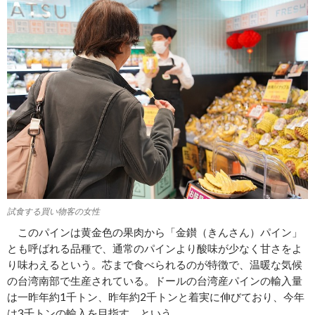
試食する買い物客の女性
このパインは黄金色の果肉から「金鑚（きんさん）パイン」
とも呼ばれる品種で、通常のパインより酸味が少なく甘さをよ
り味わえるという。芯まで食べられるのが特徴で、温暖な気候
の台湾南部で生産されている。ドールの台湾産パインの輸入量
は一昨年約1千トン、昨年約2千トンと着実に伸びており、今年
は3千トンの輸入を目指す、という。