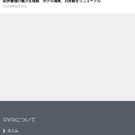
紀伊勝浦の魅力を堪能 ホテル浦島、日昇館をリニューアル
2026年8月3日
OVOについて
ホーム