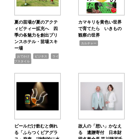
夏の苗場が夏のアクテ
カマキリを黄色い世界
ィビティー拡充へ 四
で育てたら いきもの
季の各魅力を創出プリ
観察の世界
ンスホテル・苗場スキ
,
カルチャー
ー場
,
,
,
おでかけ
ビジネス
ライ
フスタイル
ビールだけ飲むと倒れ
故人の「想い」かなえ
る「ふらつくビアグラ
る 遺贈寄付 日本財
ス」発売 “強制的に水
団名誉会長 笹川陽平氏