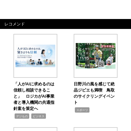
レコメンド
「人がAIに求めるのは
日野川の風を感じて絶
信頼し相談できるこ
品ジビエも満喫 鳥取
と」 ロジカがAI事業
のサイクリングイベン
者と導入機関の共通指
ト
針案を策定へ
,
スポーツ
,
,
デジもの
ビジネス