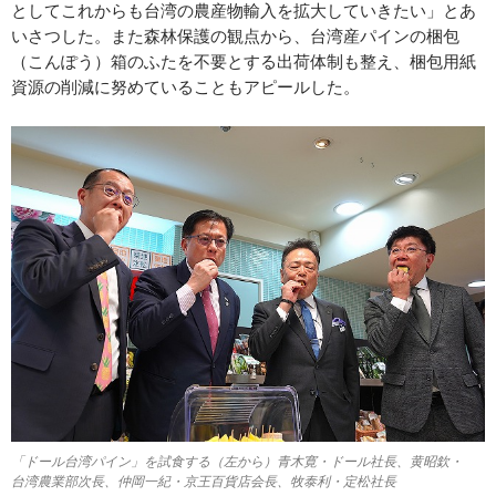
としてこれからも台湾の農産物輸入を拡大していきたい」とあ
いさつした。また森林保護の観点から、台湾産パインの梱包
（こんぽう）箱のふたを不要とする出荷体制も整え、梱包用紙
資源の削減に努めていることもアピールした。
「ドール台湾パイン」を試食する（左から）青木寛・ドール社長、黄昭欽・
台湾農業部次長、仲岡一紀・京王百貨店会長、牧泰利・定松社長