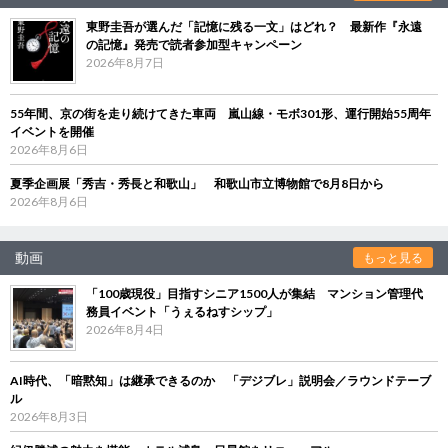
東野圭吾が選んだ「記憶に残る一文」はどれ？ 最新作『永遠
の記憶』発売で読者参加型キャンペーン
2026年8月7日
55年間、京の街を走り続けてきた車両 嵐山線・モボ301形、運行開始55周年
イベントを開催
2026年8月6日
夏季企画展「秀吉・秀長と和歌山」 和歌山市立博物館で8月8日から
2026年8月6日
動画
もっと見る
「100歳現役」目指すシニア1500人が集結 マンション管理代
務員イベント「うぇるねすシップ」
2026年8月4日
AI時代、「暗黙知」は継承できるのか 「デジブレ」説明会／ラウンドテーブ
ル
2026年8月3日