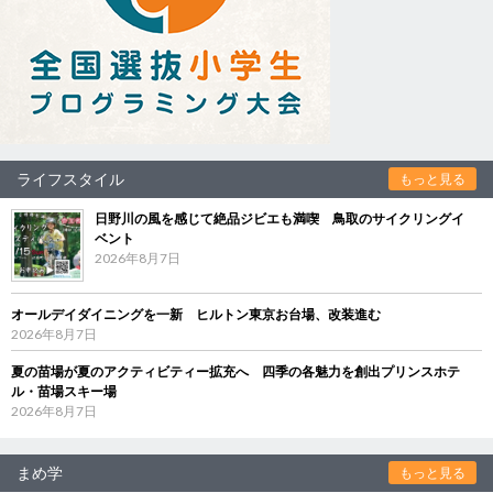
ライフスタイル
もっと見る
日野川の風を感じて絶品ジビエも満喫 鳥取のサイクリングイ
ベント
2026年8月7日
オールデイダイニングを一新 ヒルトン東京お台場、改装進む
2026年8月7日
夏の苗場が夏のアクティビティー拡充へ 四季の各魅力を創出プリンスホテ
ル・苗場スキー場
2026年8月7日
まめ学
もっと見る