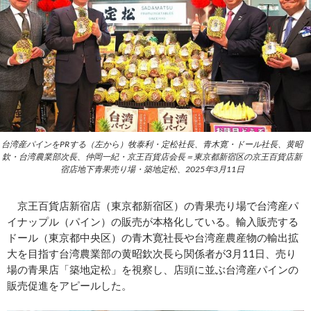
台湾産パインをPRする（左から）牧泰利・定松社長、青木寛・ドール社長、黄昭
欽・台湾農業部次長、仲岡一紀・京王百貨店会長＝東京都新宿区の京王百貨店新
宿店地下青果売り場・築地定松、2025年3月11日
京王百貨店新宿店（東京都新宿区）の青果売り場で台湾産パ
イナップル（パイン）の販売が本格化している。輸入販売する
ドール（東京都中央区）の青木寛社長や台湾産農産物の輸出拡
大を目指す台湾農業部の黄昭欽次長ら関係者が3月11日、売り
場の青果店「築地定松」を視察し、店頭に並ぶ台湾産パインの
販売促進をアピールした。