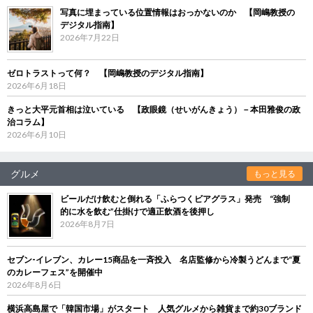
写真に埋まっている位置情報はおっかないのか 【岡嶋教授の
デジタル指南】
2026年7月22日
ゼロトラストって何？ 【岡嶋教授のデジタル指南】
2026年6月18日
きっと大平元首相は泣いている 【政眼鏡（せいがんきょう）－本田雅俊の政
治コラム】
2026年6月10日
グルメ
もっと見る
ビールだけ飲むと倒れる「ふらつくビアグラス」発売 “強制
的に水を飲む”仕掛けで適正飲酒を後押し
2026年8月7日
セブン‐イレブン、カレー15商品を一斉投入 名店監修から冷製うどんまで“夏
のカレーフェス”を開催中
2026年8月6日
横浜高島屋で「韓国市場」がスタート 人気グルメから雑貨まで約30ブランド