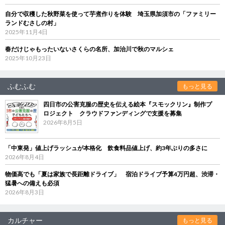
自分で収穫した秋野菜を使って芋煮作りを体験 埼玉県加須市の「ファミリー
ランドむさしの村」
2025年11月4日
春だけじゃもったいないさくらの名所、加治川で秋のマルシェ
2025年10月23日
ふむふむ
もっと見る
四日市の公害克服の歴史を伝える絵本『スモックリン』制作プ
ロジェクト クラウドファンディングで支援を募集
2026年8月5日
「中東発」値上げラッシュが本格化 飲食料品値上げ、約3年ぶりの多さに
2026年8月4日
物価高でも「夏は家族で長距離ドライブ」 宿泊ドライブ予算4万円超、渋滞・
猛暑への備えも必須
2026年8月3日
カルチャー
もっと見る