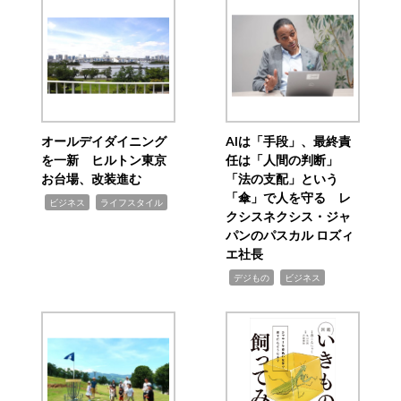
オールデイダイニング
AIは「手段」、最終責
を一新 ヒルトン東京
任は「人間の判断」
お台場、改装進む
「法の支配」という
「傘」で人を守る レ
,
,
ビジネス
ライフスタイル
クシスネクシス・ジャ
パンのパスカル ロズィ
エ社長
,
,
デジもの
ビジネス