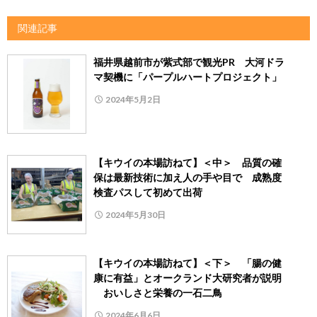
関連記事
福井県越前市が紫式部で観光PR 大河ドラ
マ契機に「パープルハートプロジェクト」
2024年5月2日
【キウイの本場訪ねて】＜中＞ 品質の確
保は最新技術に加え人の手や目で 成熟度
検査パスして初めて出荷
2024年5月30日
【キウイの本場訪ねて】＜下＞ 「腸の健
康に有益」とオークランド大研究者が説明
おいしさと栄養の一石二鳥
2024年6月6日