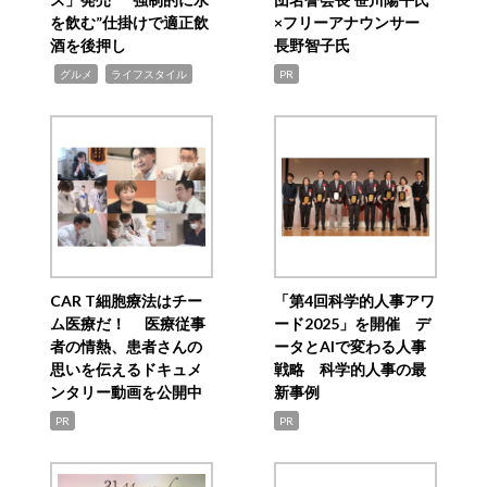
を飲む”仕掛けで適正飲
×フリーアナウンサー
酒を後押し
長野智子氏
,
,
グルメ
ライフスタイル
PR
CAR T細胞療法はチー
「第4回科学的人事アワ
ム医療だ！ 医療従事
ード2025」を開催 デ
者の情熱、患者さんの
ータとAIで変わる人事
思いを伝えるドキュメ
戦略 科学的人事の最
ンタリー動画を公開中
新事例
PR
PR