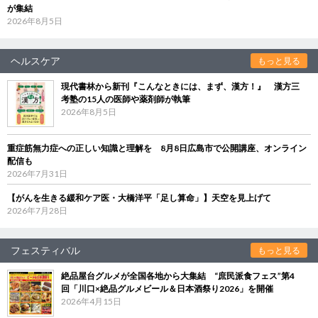
が集結
2026年8月5日
ヘルスケア
もっと見る
現代書林から新刊『こんなときには、まず、漢方！』 漢方三
考塾の15人の医師や薬剤師が執筆
2026年8月5日
重症筋無力症への正しい知識と理解を 8月8日広島市で公開講座、オンライン
配信も
2026年7月31日
【がんを生きる緩和ケア医・大橋洋平「足し算命」】天空を見上げて
2026年7月28日
フェスティバル
もっと見る
絶品屋台グルメが全国各地から大集結 “庶民派食フェス”第4
回「川口×絶品グルメビール＆日本酒祭り2026」を開催
2026年4月15日