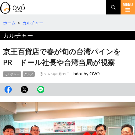
検
索
コ
ン
テ
ホーム
>
カルチャー
ン
カルチャー
ツ
へ
移
京王百貨店で春が旬の台湾パインを
動
PR ドール社長や台湾当局が視察
bdot by OVO
2025年3月12日
カルチャー
グルメ