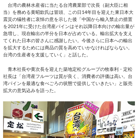
台湾の農林水産省に当たる台湾農業部で次長（副大臣に相
当）を務める黄昭欽氏は冒頭、この日14年目を迎えた東日本大
震災の犠牲者に哀悼の意を示した後「中国から輸入禁止の措置
を2021年に受けた台湾産パインはそれ以降日本向けの輸出量が
急増し、現在輸出の半分を日本が占めている。輸出拡大を支え
てくれた日本の皆さんに感謝したい。今後さらに日本への輸出
を拡大するためには商品の質を高めていかなければならない。
台湾の生産者を支援していく」と話した。
青木社長や黄次長を迎えた築地定松グループの牧泰利・定松
社長は「台湾産フルーツは質が良く、消費者の評価は高い。台
湾パインを最適な食べごろの状態で提供していきたい」と販売
拡大の意気込みを語った。