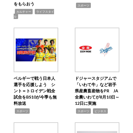
をもらおう
,
スポーツ
,
,
カルチャー
ライフスタイ
ル
ベルギーで戦う日本人
ドジャースタジアムで
選手を応援しよう シ
「いわて牛」など岩手
ント＝トロイデン戦全
県産農畜産物をPR JA
試合をBS10が今季も無
全農いわてが8月10日～
料放送
12日に実施
,
,
,
スポーツ
スポーツ
ビジネス