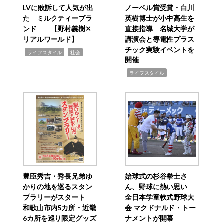
LVに敗訴して人気が出
ノーベル賞受賞・白川
た ミルクティーブラ
英樹博士が小中高生を
ンド 【野村義樹✕
直接指導 名城大学が
リアルワールド】
講演会と導電性プラス
チック実験イベントを
,
,
ライフスタイル
社会
開催
,
ライフスタイル
豊臣秀吉・秀長兄弟ゆ
始球式の杉谷拳士さ
かりの地を巡るスタン
ん、野球に熱い思い
プラリーがスタート
全日本学童軟式野球大
和歌山市内5カ所・近畿
会 マクドナルド・トー
6カ所を巡り限定グッズ
ナメントが開幕