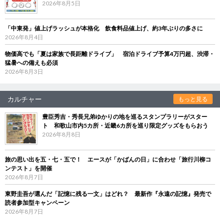
2026年8月5日
「中東発」値上げラッシュが本格化 飲食料品値上げ、約3年ぶりの多さに
2026年8月4日
物価高でも「夏は家族で長距離ドライブ」 宿泊ドライブ予算4万円超、渋滞・
猛暑への備えも必須
2026年8月3日
カルチャー
もっと見る
豊臣秀吉・秀長兄弟ゆかりの地を巡るスタンプラリーがスター
ト 和歌山市内5カ所・近畿6カ所を巡り限定グッズをもらおう
2026年8月8日
旅の思い出を五・七・五で！ エースが「かばんの日」に合わせ「旅行川柳コ
ンテスト」を開催
2026年8月7日
東野圭吾が選んだ「記憶に残る一文」はどれ？ 最新作『永遠の記憶』発売で
読者参加型キャンペーン
2026年8月7日