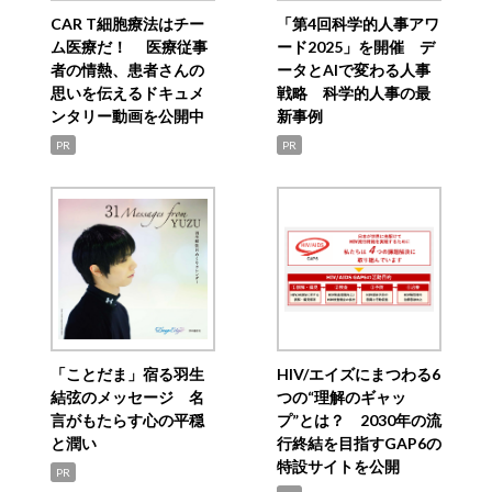
CAR T細胞療法はチー
「第4回科学的人事アワ
ム医療だ！ 医療従事
ード2025」を開催 デ
者の情熱、患者さんの
ータとAIで変わる人事
思いを伝えるドキュメ
戦略 科学的人事の最
ンタリー動画を公開中
新事例
PR
PR
「ことだま」宿る羽生
HIV/エイズにまつわる6
結弦のメッセージ 名
つの“理解のギャッ
言がもたらす心の平穏
プ”とは？ 2030年の流
と潤い
行終結を目指すGAP6の
特設サイトを公開
PR