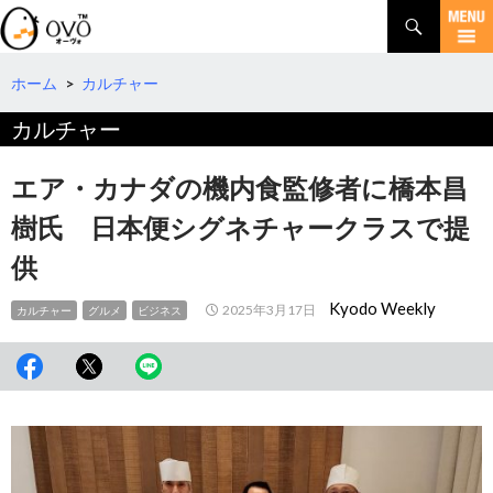
検
索
コ
ン
テ
ホーム
>
カルチャー
ン
カルチャー
ツ
へ
移
エア・カナダの機内食監修者に橋本昌
動
樹氏 日本便シグネチャークラスで提
供
Kyodo Weekly
2025年3月17日
カルチャー
グルメ
ビジネス