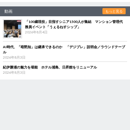
動画
もっと見る
「100歳現役」目指すシニア1500人が集結 マンション管理代
務員イベント「うぇるねすシップ」
2026年8月4日
AI時代、「暗黙知」は継承できるのか 「デジブレ」説明会／ラウンドテーブ
ル
2026年8月3日
紀伊勝浦の魅力を堪能 ホテル浦島、日昇館をリニューアル
2026年8月3日