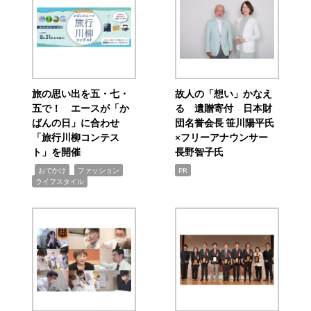
旅の思い出を五・七・
故人の「想い」かなえ
五で！ エースが「か
る 遺贈寄付 日本財
ばんの日」に合わせ
団名誉会長 笹川陽平氏
「旅行川柳コンテス
×フリーアナウンサー
ト」を開催
長野智子氏
,
,
,
おでかけ
ファッション
PR
ライフスタイル