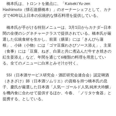
橋本氏は、トロントを拠点に、「Kaiseki Yu-zen
Hashimoto（懐石遊膳橋本）」のオーナーシェフとして、カナ
ダで40年以上日本の伝統的な懐石料理を提供している。
橋本氏が手がける特別メニューは、3月1日からカナダ―日本
間の全便のシグネチャークラスで提供されている。橋本氏が厳
選した伝統食材を生かし、前菜（膳菜）には「きんぴら蓮
根」、小鉢（小物）には「ゴマ豆腐わさびソース添え」、主菜
（食事）には「豆腐、ねぎ、白菜と共に煮込んだ牛すき焼きの
紅生姜添え」など、年間を通じて6種類の料理を用意してい
る。全てのメニューに白米とみそ汁が付く。
SSI（日本酒サービス研究会・酒匠研究会連合会）認定唎酒
（ききざけ）師（日本酒ソムリエ）の資格を持つ橋本氏の息
子、慶氏が厳選した日本酒「人気一 ゴールド人気 純米大吟醸」
を機内食に合わせて提供するほか、今春、「ノリタケ食器」と
提携する、としている。