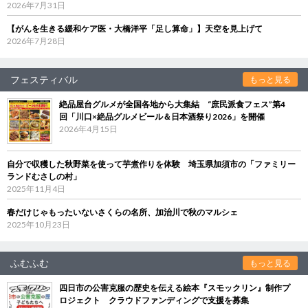
2026年7月31日
【がんを生きる緩和ケア医・大橋洋平「足し算命」】天空を見上げて
2026年7月28日
フェスティバル
もっと見る
絶品屋台グルメが全国各地から大集結 “庶民派食フェス”第4
回「川口×絶品グルメビール＆日本酒祭り2026」を開催
2026年4月15日
自分で収穫した秋野菜を使って芋煮作りを体験 埼玉県加須市の「ファミリー
ランドむさしの村」
2025年11月4日
春だけじゃもったいないさくらの名所、加治川で秋のマルシェ
2025年10月23日
ふむふむ
もっと見る
四日市の公害克服の歴史を伝える絵本『スモックリン』制作プ
ロジェクト クラウドファンディングで支援を募集