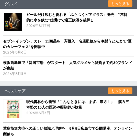
グルメ
もっと見る
ビールだけ飲むと倒れる「ふらつくビアグラス」発売 “強制
的に水を飲む”仕掛けで適正飲酒を後押し
2026年8月7日
セブン‐イレブン、カレー15商品を一斉投入 名店監修から冷製うどんまで“夏
のカレーフェス”を開催中
2026年8月6日
横浜高島屋で「韓国市場」がスタート 人気グルメから雑貨まで約30ブランド
が集結
2026年8月5日
ヘルスケア
もっと見る
現代書林から新刊『こんなときには、まず、漢方！』 漢方三
考塾の15人の医師や薬剤師が執筆
2026年8月5日
重症筋無力症への正しい知識と理解を 8月8日広島市で公開講座、オンライン
配信も