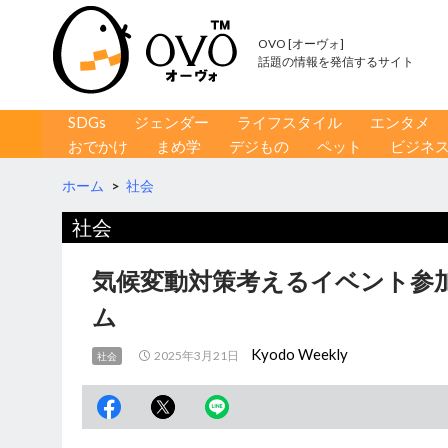
OVO [オーヴォ]
話題の情報を発信するサイト
コンテンツへ移動
検
SDGs
ジェンダー
ライフスタイル
エンタメ
索
おでかけ
まめ学
デジもの
ペット
ビジネ
ホーム
>
社会
社会
気候変動対策考えるイベント参加
ム
Kyodo Weekly
2025年3月21日
社会