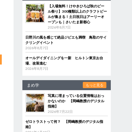
【入場無料！けやきひろば秋のビー
ル祭り】300種類以上のクラフトビー
ルが集まる！土日祝日はアーリーオ
ープンも｜さいたま新都心
2026年8月7日
日野川の風を感じて絶品ジビエも満喫 鳥取のサイ
クリングイベント
2026年8月7日
オールデイダイニングを一新 ヒルトン東京お台
場、改装進む
2026年8月7日
まめ学
もっと見る
写真に埋まっている位置情報はおっ
かないのか 【岡嶋教授のデジタル
指南】
2026年7月22日
ゼロトラストって何？ 【岡嶋教授のデジタル指
南】