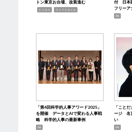
トン東京お台場、改装進む
付 日本
フリーア
,
,
ビジネス
ライフスタイル
PR
「第4回科学的人事アワード2025」
「ことだ
を開催 データとAIで変わる人事戦
ージ 名
略 科学的人事の最新事例
い
PR
PR