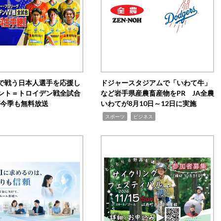
で戦う日本人選手を応援し
ドジャースタジアムで「いわて牛」
ント＝トロイデン戦全試合
など岩手県産農畜産物をPR JA全農
0が今季も無料放送
いわてが8月10日～12日に実施
,
,
スポーツ
ビジネス