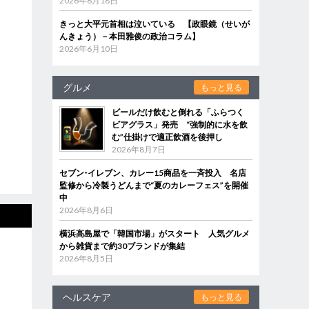
2026年6月18日
きっと大平元首相は泣いている 【政眼鏡（せいが
んきょう）－本田雅俊の政治コラム】
2026年6月10日
グルメ
もっと見る
ビールだけ飲むと倒れる「ふらつく
ビアグラス」発売 “強制的に水を飲
む”仕掛けで適正飲酒を後押し
2026年8月7日
セブン‐イレブン、カレー15商品を一斉投入 名店
監修から冷製うどんまで“夏のカレーフェス”を開催
中
2026年8月6日
横浜高島屋で「韓国市場」がスタート 人気グルメ
から雑貨まで約30ブランドが集結
2026年8月5日
ヘルスケア
もっと見る