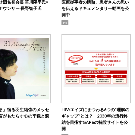
財団名誉会長 笹川陽平氏×
医療従事者の情熱、患者さんの思い
ナウンサー 長野智子氏
を伝えるドキュメンタリー動画を公
開中
PR
ま」宿る羽生結弦のメッセ
HIV/エイズにまつわる6つの“理解の
言がもたらす心の平穏と潤
ギャップ”とは？ 2030年の流行終
結を目指すGAP6の特設サイトを公
開