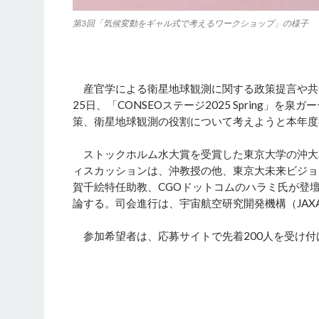
第3回「気候変動をギャル式で考えるワークショップ」の様子
産官学による衛星地球観測に関する政策提言や共創
25日、「CONSEOステージ2025 Spring
策、衛星地球観測の役割について考えようと本年度6
ストックホルム水大賞を受賞した東京大学の沖大
ィスカッションは、沖教授の他、東京大未来ビジョ
賀千絵特任助教、CGOドットコムのハラミ氏が登
論する。司会進行は、宇宙航空研究開発機構（JA
参加希望者は、応募サイトで先着200人を受け付