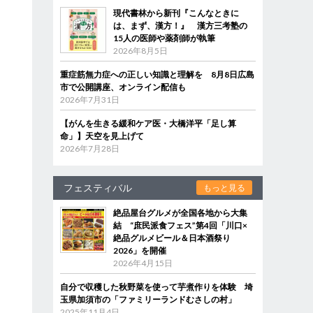
現代書林から新刊『こんなときに
は、まず、漢方！』 漢方三考塾の
15人の医師や薬剤師が執筆
2026年8月5日
重症筋無力症への正しい知識と理解を 8月8日広島
市で公開講座、オンライン配信も
2026年7月31日
【がんを生きる緩和ケア医・大橋洋平「足し算
命」】天空を見上げて
2026年7月28日
フェスティバル
もっと見る
絶品屋台グルメが全国各地から大集
結 “庶民派食フェス”第4回「川口×
絶品グルメビール＆日本酒祭り
2026」を開催
2026年4月15日
自分で収穫した秋野菜を使って芋煮作りを体験 埼
玉県加須市の「ファミリーランドむさしの村」
2025年11月4日