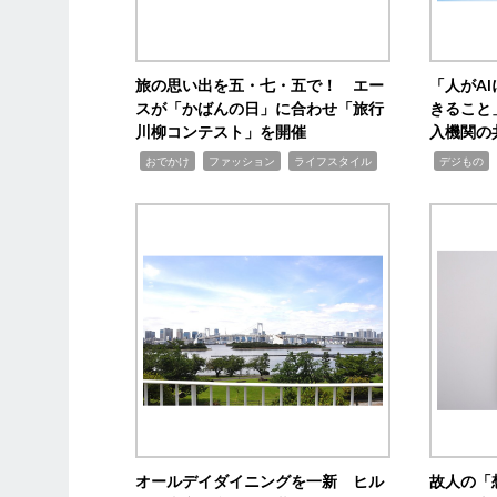
旅の思い出を五・七・五で！ エー
「人がA
スが「かばんの日」に合わせ「旅行
きること
川柳コンテスト」を開催
入機関の
,
,
,
,
,
おでかけ
ファッション
ライフスタイル
デジもの
オールデイダイニングを一新 ヒル
故人の「