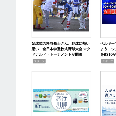
始球式の杉谷拳士さん、野球に熱い
ベルギー
思い 全日本学童軟式野球大会 マク
よう シ
ドナルド・トーナメントが開幕
をBS1
,
,
スポーツ
スポーツ