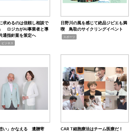
Iに求めるのは信頼し相談で
日野川の風を感じて絶品ジビエも満
」 ロジカがAI事業者と導
喫 鳥取のサイクリングイベント
共通指針案を策定へ
,
スポーツ
ビジネス
想い」かなえる 遺贈寄
CAR T細胞療法はチーム医療だ！