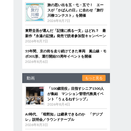
旅の思い出を五・七・五で！ エー
スが「かばんの日」に合わせ「旅行
川柳コンテスト」を開催
2026年8月7日
東野圭吾が選んだ「記憶に残る一文」はどれ？ 最
新作『永遠の記憶』発売で読者参加型キャンペーン
2026年8月7日
55年間、京の街を走り続けてきた車両 嵐山線・モ
ボ301形、運行開始55周年イベントを開催
2026年8月6日
動画
もっと見る
「100歳現役」目指すシニア1500人
が集結 マンション管理代務員イベ
ント「うぇるねすシップ」
2026年8月4日
AI時代、「暗黙知」は継承できるのか 「デジブ
レ」説明会／ラウンドテーブル
2026年8月3日