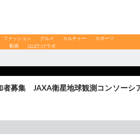
ファッション
グルメ
カルチャー
スポーツ
ス
動画
はばたけラボ
者募集 JAXA衛星地球観測コンソーシ