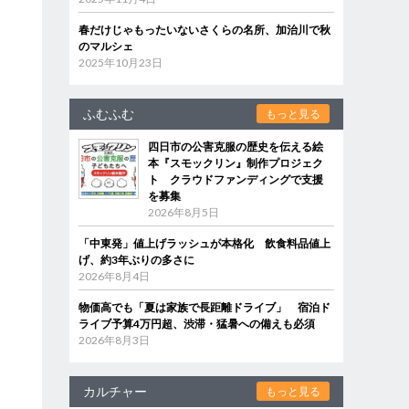
春だけじゃもったいないさくらの名所、加治川で秋
のマルシェ
2025年10月23日
ふむふむ
もっと見る
四日市の公害克服の歴史を伝える絵
本『スモックリン』制作プロジェク
ト クラウドファンディングで支援
を募集
2026年8月5日
「中東発」値上げラッシュが本格化 飲食料品値上
げ、約3年ぶりの多さに
2026年8月4日
物価高でも「夏は家族で長距離ドライブ」 宿泊ド
ライブ予算4万円超、渋滞・猛暑への備えも必須
2026年8月3日
カルチャー
もっと見る