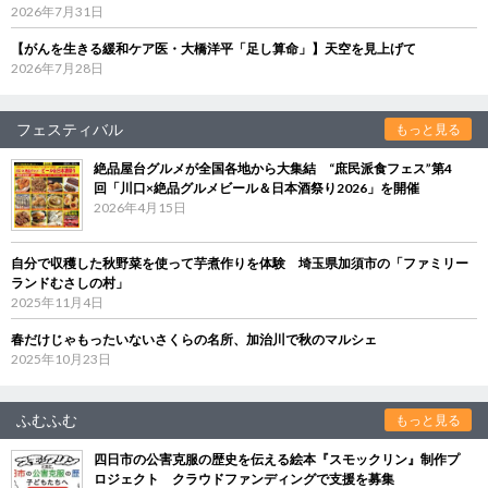
2026年7月31日
【がんを生きる緩和ケア医・大橋洋平「足し算命」】天空を見上げて
2026年7月28日
フェスティバル
もっと見る
絶品屋台グルメが全国各地から大集結 “庶民派食フェス”第4
回「川口×絶品グルメビール＆日本酒祭り2026」を開催
2026年4月15日
自分で収穫した秋野菜を使って芋煮作りを体験 埼玉県加須市の「ファミリー
ランドむさしの村」
2025年11月4日
春だけじゃもったいないさくらの名所、加治川で秋のマルシェ
2025年10月23日
ふむふむ
もっと見る
四日市の公害克服の歴史を伝える絵本『スモックリン』制作プ
ロジェクト クラウドファンディングで支援を募集