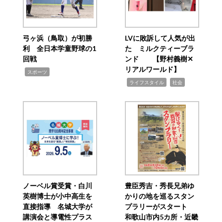
弓ヶ浜（鳥取）が初勝
LVに敗訴して人気が出
利 全日本学童野球の1
た ミルクティーブラ
回戦
ンド 【野村義樹✕
リアルワールド】
,
スポーツ
,
,
ライフスタイル
社会
ノーベル賞受賞・白川
豊臣秀吉・秀長兄弟ゆ
英樹博士が小中高生を
かりの地を巡るスタン
直接指導 名城大学が
プラリーがスタート
講演会と導電性プラス
和歌山市内5カ所・近畿