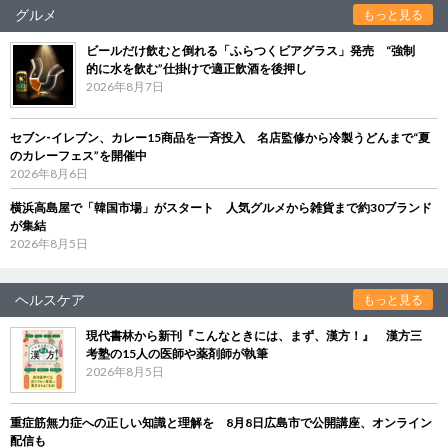
グルメ
もっと見る
ビールだけ飲むと倒れる「ふらつくビアグラス」発売 “強制
的に水を飲む”仕掛けで適正飲酒を後押し
2026年8月7日
セブン‐イレブン、カレー15商品を一斉投入 名店監修から冷製うどんまで“夏
のカレーフェス”を開催中
2026年8月6日
横浜高島屋で「韓国市場」がスタート 人気グルメから雑貨まで約30ブランド
が集結
2026年8月5日
ヘルスケア
もっと見る
現代書林から新刊『こんなときには、まず、漢方！』 漢方三
考塾の15人の医師や薬剤師が執筆
2026年8月5日
重症筋無力症への正しい知識と理解を 8月8日広島市で公開講座、オンライン
配信も