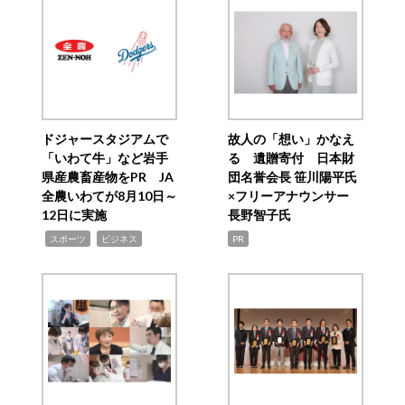
ドジャースタジアムで
故人の「想い」かなえ
「いわて牛」など岩手
る 遺贈寄付 日本財
県産農畜産物をPR JA
団名誉会長 笹川陽平氏
全農いわてが8月10日～
×フリーアナウンサー
12日に実施
長野智子氏
,
,
スポーツ
ビジネス
PR