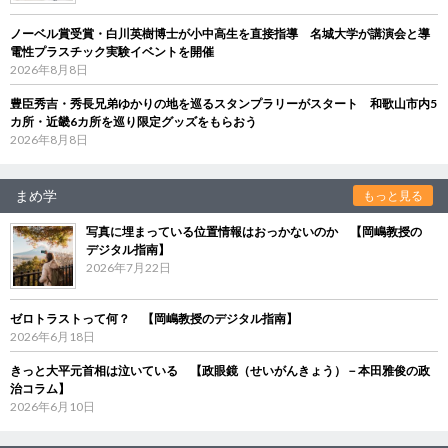
ノーベル賞受賞・白川英樹博士が小中高生を直接指導 名城大学が講演会と導
電性プラスチック実験イベントを開催
2026年8月8日
豊臣秀吉・秀長兄弟ゆかりの地を巡るスタンプラリーがスタート 和歌山市内5
カ所・近畿6カ所を巡り限定グッズをもらおう
2026年8月8日
まめ学
もっと見る
写真に埋まっている位置情報はおっかないのか 【岡嶋教授の
デジタル指南】
2026年7月22日
ゼロトラストって何？ 【岡嶋教授のデジタル指南】
2026年6月18日
きっと大平元首相は泣いている 【政眼鏡（せいがんきょう）－本田雅俊の政
治コラム】
2026年6月10日