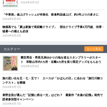
2026年8月5日
「中東発」値上げラッシュが本格化 飲食料品値上げ、約3年ぶりの多さに
2026年8月4日
物価高でも「夏は家族で長距離ドライブ」 宿泊ドライブ予算4万円超、渋滞・
猛暑への備えも必須
2026年8月3日
カルチャー
もっと見る
豊臣秀吉・秀長兄弟ゆかりの地を巡るスタンプラリーがスター
ト 和歌山市内5カ所・近畿6カ所を巡り限定グッズをもらおう
2026年8月8日
旅の思い出を五・七・五で！ エースが「かばんの日」に合わせ「旅行川柳コ
ンテスト」を開催
2026年8月7日
東野圭吾が選んだ「記憶に残る一文」はどれ？ 最新作『永遠の記憶』発売で
読者参加型キャンペーン
2026年8月7日