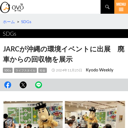
検
索
コ
ン
テ
ホーム
>
SDGs
ン
SDGs
ツ
へ
移
JARCが沖縄の環境イベントに出展 廃
動
車からの回収物を展示
Kyodo Weekly
2024年11月25日
SDGs
ライフスタイル
社会