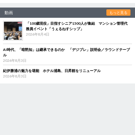
動画
もっと見る
「100歳現役」目指すシニア1500人が集結 マンション管理代
務員イベント「うぇるねすシップ」
2026年8月4日
AI時代、「暗黙知」は継承できるのか 「デジブレ」説明会／ラウンドテーブ
ル
2026年8月3日
紀伊勝浦の魅力を堪能 ホテル浦島、日昇館をリニューアル
2026年8月3日