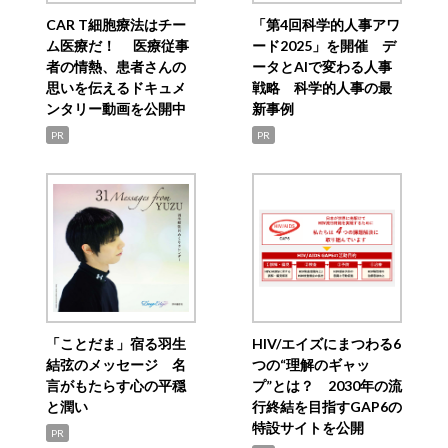
CAR T細胞療法はチー
「第4回科学的人事アワ
ム医療だ！ 医療従事
ード2025」を開催 デ
者の情熱、患者さんの
ータとAIで変わる人事
思いを伝えるドキュメ
戦略 科学的人事の最
ンタリー動画を公開中
新事例
PR
PR
「ことだま」宿る羽生
HIV/エイズにまつわる6
結弦のメッセージ 名
つの“理解のギャッ
言がもたらす心の平穏
プ”とは？ 2030年の流
と潤い
行終結を目指すGAP6の
特設サイトを公開
PR