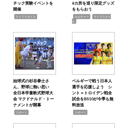
チック実験イベントを
6カ所を巡り限定グッズ
開催
をもらおう
,
,
,
ライフスタイル
カルチャー
ライフスタイ
ル
始球式の杉谷拳士さ
ベルギーで戦う日本人
ん、野球に熱い思い
選手を応援しよう シ
全日本学童軟式野球大
ント＝トロイデン戦全
会 マクドナルド・トー
試合をBS10が今季も無
ナメントが開幕
料放送
,
,
スポーツ
スポーツ