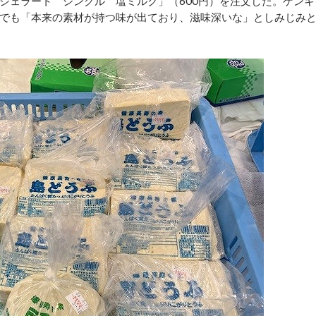
ェラート シングル 塩ミルク」（600円）を注文した。ゲンキ
でも「本来の素材が持つ味が出ており、滋味深いな」としみじみ