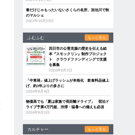
春だけじゃもったいないさくらの名所、加治川で秋
のマルシェ
2025年10月23日
ふむふむ
もっと見る
四日市の公害克服の歴史を伝える絵
本『スモックリン』制作プロジェク
ト クラウドファンディングで支援
を募集
2026年8月5日
「中東発」値上げラッシュが本格化 飲食料品値上
げ、約3年ぶりの多さに
2026年8月4日
垣
物価高でも「夏は家族で長距離ドライブ」 宿泊ド
ライブ予算4万円超、渋滞・猛暑への備えも必須
生
2026年8月3日
い
カルチャー
もっと見る