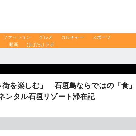
ファッション
グルメ
カルチャー
スポーツ
ス
動画
はばたけラボ
＝街を楽しむ」 石垣島ならではの「食」
チネンタル石垣リゾート滞在記