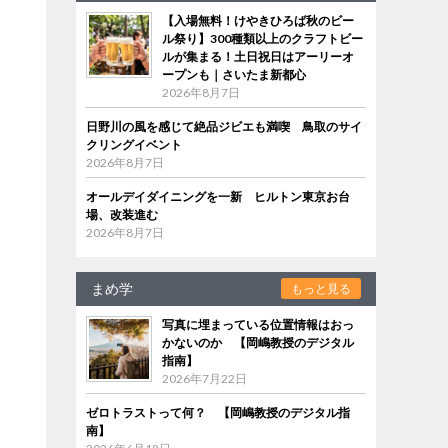
【入場無料！けやきひろば秋のビー
ル祭り】300種類以上のクラフトビー
ルが集まる！土日祝日はアーリーオ
ープンも｜さいたま新都心
2026年8月7日
日野川の風を感じて絶品ジビエも満喫 鳥取のサイ
クリングイベント
2026年8月7日
オールデイダイニングを一新 ヒルトン東京お台
場、改装進む
2026年8月7日
まめ学
もっと見る
写真に埋まっている位置情報はおっ
かないのか 【岡嶋教授のデジタル
指南】
2026年7月22日
ゼロトラストって何？ 【岡嶋教授のデジタル指
南】