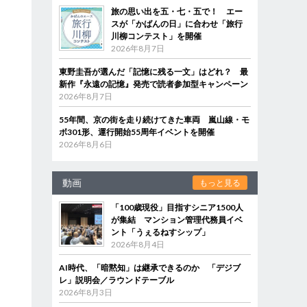
旅の思い出を五・七・五で！ エー
と
スが「かばんの日」に合わせ「旅行
川柳コンテスト」を開催
2026年8月7日
東野圭吾が選んだ「記憶に残る一文」はどれ？ 最
新作『永遠の記憶』発売で読者参加型キャンペーン
2026年8月7日
55年間、京の街を走り続けてきた車両 嵐山線・モ
ボ301形、運行開始55周年イベントを開催
2026年8月6日
動画
もっと見る
「100歳現役」目指すシニア1500人
が集結 マンション管理代務員イベ
ント「うぇるねすシップ」
2026年8月4日
AI時代、「暗黙知」は継承できるのか 「デジブ
レ」説明会／ラウンドテーブル
2026年8月3日