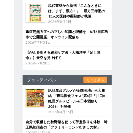
現代書林から新刊『こんなときに
は、まず、漢方！』 漢方三考塾の
15人の医師や薬剤師が執筆
2026年8月5日
重症筋無力症への正しい知識と理解を 8月8日広島
市で公開講座、オンライン配信も
2026年7月31日
設
【がんを生きる緩和ケア医・大橋洋平「足し算
命」】天空を見上げて
2026年7月28日
フェスティバル
もっと見る
絶品屋台グルメが全国各地から大集
結 “庶民派食フェス”第4回「川口×
絶品グルメビール＆日本酒祭り
2026」を開催
2026年4月15日
自分で収穫した秋野菜を使って芋煮作りを体験 埼
玉県加須市の「ファミリーランドむさしの村」
2025年11月4日