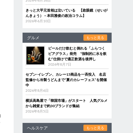
2026年6月18日
きっと大平元首相は泣いている 【政眼鏡（せいが
んきょう）－本田雅俊の政治コラム】
2026年6月10日
グルメ
もっと見る
ビールだけ飲むと倒れる「ふらつく
ビアグラス」発売 “強制的に水を飲
む”仕掛けで適正飲酒を後押し
2026年8月7日
セブン‐イレブン、カレー15商品を一斉投入 名店
監修から冷製うどんまで“夏のカレーフェス”を開催
中
2026年8月6日
横浜高島屋で「韓国市場」がスタート 人気グルメ
から雑貨まで約30ブランドが集結
2026年8月5日
山
の
ヘルスケア
もっと見る