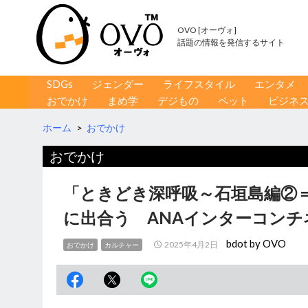
OVO [オーヴォ]
話題の情報を発信するサイト
コンテンツへ移動
検
SDGs
ジェンダー
ライフスタイル
エンタメ
索
おでかけ
まめ学
デジもの
ペット
ビジネ
ホーム
>
おでかけ
おでかけ
「ときどき深呼吸～石垣島編②
に出合う ANAインターコン
bdot by OVO
2025年4月2日
おでかけ
カルチャー