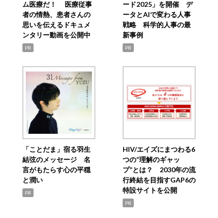
ム医療だ！ 医療従事
ード2025」を開催 デ
者の情熱、患者さんの
ータとAIで変わる人事
思いを伝えるドキュメ
戦略 科学的人事の最
ンタリー動画を公開中
新事例
PR
PR
「ことだま」宿る羽生
HIV/エイズにまつわる6
結弦のメッセージ 名
つの“理解のギャッ
言がもたらす心の平穏
プ”とは？ 2030年の流
と潤い
行終結を目指すGAP6の
特設サイトを公開
PR
PR