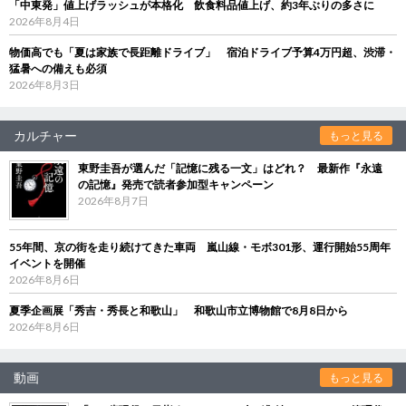
「中東発」値上げラッシュが本格化 飲食料品値上げ、約3年ぶりの多さに
2026年8月4日
物価高でも「夏は家族で長距離ドライブ」 宿泊ドライブ予算4万円超、渋滞・
猛暑への備えも必須
2026年8月3日
カルチャー
もっと見る
東野圭吾が選んだ「記憶に残る一文」はどれ？ 最新作『永遠
の記憶』発売で読者参加型キャンペーン
2026年8月7日
55年間、京の街を走り続けてきた車両 嵐山線・モボ301形、運行開始55周年
イベントを開催
2026年8月6日
夏季企画展「秀吉・秀長と和歌山」 和歌山市立博物館で8月8日から
2026年8月6日
動画
もっと見る