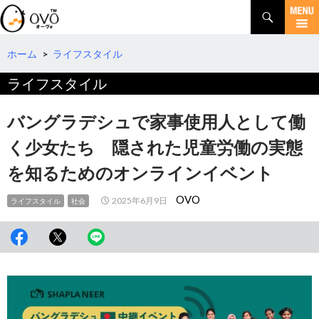
検
索
コ
ン
テ
ホーム
>
ライフスタイル
ン
ライフスタイル
ツ
へ
移
バングラデシュで家事使用人として働
動
く少女たち 隠された児童労働の実態
を知るためのオンラインイベント
OVO
2025年6月9日
ライフスタイル
社会