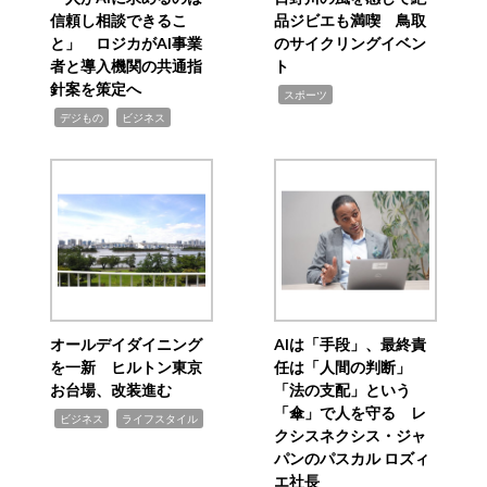
信頼し相談できるこ
品ジビエも満喫 鳥取
と」 ロジカがAI事業
のサイクリングイベン
者と導入機関の共通指
ト
針案を策定へ
,
スポーツ
,
,
デジもの
ビジネス
オールデイダイニング
AIは「手段」、最終責
を一新 ヒルトン東京
任は「人間の判断」
お台場、改装進む
「法の支配」という
「傘」で人を守る レ
,
,
ビジネス
ライフスタイル
クシスネクシス・ジャ
パンのパスカル ロズィ
エ社長