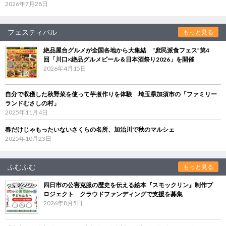
2026年7月28日
フェスティバル
もっと見る
絶品屋台グルメが全国各地から大集結 “庶民派食フェス”第4
回「川口×絶品グルメビール＆日本酒祭り2026」を開催
2026年4月15日
自分で収穫した秋野菜を使って芋煮作りを体験 埼玉県加須市の「ファミリー
ランドむさしの村」
2025年11月4日
春だけじゃもったいないさくらの名所、加治川で秋のマルシェ
2025年10月23日
ふむふむ
もっと見る
四日市の公害克服の歴史を伝える絵本『スモックリン』制作プ
ロジェクト クラウドファンディングで支援を募集
2026年8月5日