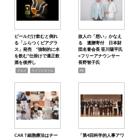
ビールだけ飲むと倒れ
故人の「想い」かなえ
る「ふらつくビアグラ
る 遺贈寄付 日本財
ス」発売 “強制的に水
団名誉会長 笹川陽平氏
を飲む”仕掛けで適正飲
×フリーアナウンサー
酒を後押し
長野智子氏
,
,
グルメ
ライフスタイル
PR
CAR T細胞療法はチー
「第4回科学的人事アワ