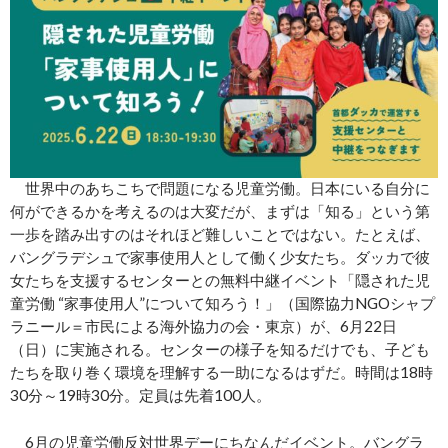
世界中のあちこちで問題になる児童労働。日本にいる自分に
何ができるかを考えるのは大変だが、まずは「知る」という第
一歩を踏み出すのはそれほど難しいことではない。たとえば、
バングラデシュで家事使用人として働く少女たち。ダッカで彼
女たちを支援するセンターとの無料中継イベント「隠された児
童労働 “家事使用人”について知ろう！」（国際協力NGOシャプ
ラニール＝市民による海外協力の会・東京）が、6月22日
（日）に実施される。センターの様子を知るだけでも、子ども
たちを取り巻く環境を理解する一助になるはずだ。時間は18時
30分～19時30分。定員は先着100人。
6月の児童労働反対世界デーにちなんだイベント。バングラ