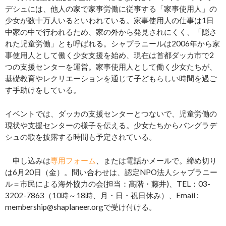
デシュには、他人の家で家事労働に従事する「家事使用人」の
少女が数十万人いるといわれている。家事使用人の仕事は1日
中家の中で行われるため、家の外から発見されにくく、「隠さ
れた児童労働」とも呼ばれる。シャプラニールは2006年から家
事使用人として働く少女支援を始め、現在は首都ダッカ市で2
つの支援センターを運営。家事使用人として働く少女たちが、
基礎教育やレクリエーションを通じて子どもらしい時間を過ご
す手助けをしている。
イベントでは、ダッカの支援センターとつないで、児童労働の
現状や支援センターの様子を伝える。少女たちからバングラデ
シュの歌を披露する時間も予定されている。
申し込みは
専用フォーム
、または電話かメールで。締め切り
は6月20日（金）。問い合わせは、認定NPO法人シャプラニー
ル＝市民による海外協力の会(担当：髙階・藤井)、TEL：03-
3202-7863（10時～18時、月・日・祝日休み）、Email :
membership@shaplaneer.orgで受け付ける。