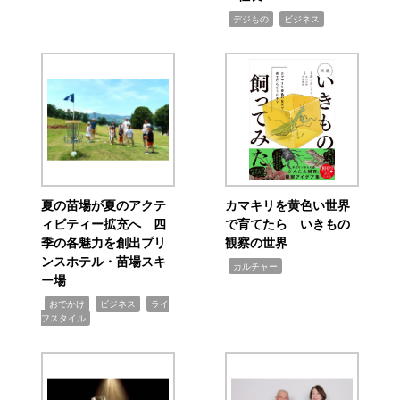
,
,
デジもの
ビジネス
夏の苗場が夏のアクテ
カマキリを黄色い世界
ィビティー拡充へ 四
で育てたら いきもの
季の各魅力を創出プリ
観察の世界
ンスホテル・苗場スキ
,
カルチャー
ー場
,
,
,
おでかけ
ビジネス
ライ
フスタイル