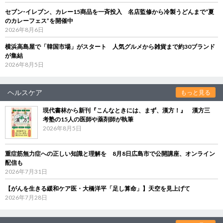
セブン‐イレブン、カレー15商品を一斉投入 名店監修から冷製うどんまで“夏
のカレーフェス”を開催中
2026年8月6日
横浜高島屋で「韓国市場」がスタート 人気グルメから雑貨まで約30ブランド
が集結
2026年8月5日
ヘルスケア
もっと見る
現代書林から新刊『こんなときには、まず、漢方！』 漢方三
考塾の15人の医師や薬剤師が執筆
2026年8月5日
重症筋無力症への正しい知識と理解を 8月8日広島市で公開講座、オンライン
配信も
2026年7月31日
【がんを生きる緩和ケア医・大橋洋平「足し算命」】天空を見上げて
2026年7月28日