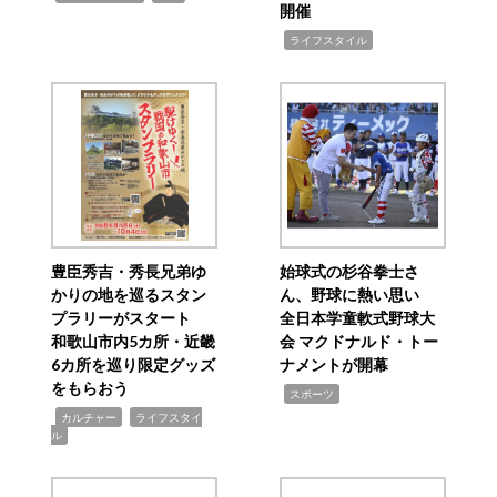
開催
,
ライフスタイル
豊臣秀吉・秀長兄弟ゆ
始球式の杉谷拳士さ
かりの地を巡るスタン
ん、野球に熱い思い
プラリーがスタート
全日本学童軟式野球大
和歌山市内5カ所・近畿
会 マクドナルド・トー
6カ所を巡り限定グッズ
ナメントが開幕
をもらおう
,
スポーツ
,
,
カルチャー
ライフスタイ
ル