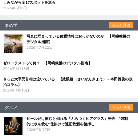
しみながら全17スポットを巡る
2026年8月8日
まめ学
もっと見る
写真に埋まっている位置情報はおっかないのか 【岡嶋教授の
デジタル指南】
2026年7月22日
ゼロトラストって何？ 【岡嶋教授のデジタル指南】
2026年6月18日
きっと大平元首相は泣いている 【政眼鏡（せいがんきょう）－本田雅俊の政
治コラム】
2026年6月10日
グルメ
もっと見る
ビールだけ飲むと倒れる「ふらつくビアグラス」発売 “強制
的に水を飲む”仕掛けで適正飲酒を後押し
2026年8月7日