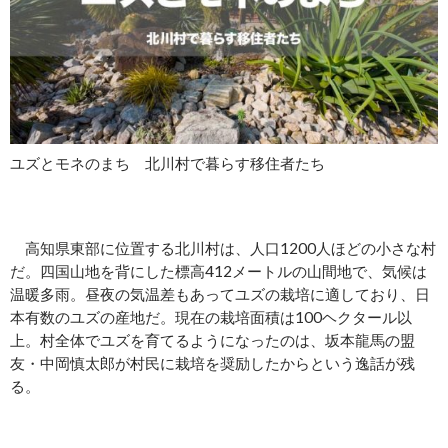
ユズとモネのまち 北川村で暮らす移住者たち
高知県東部に位置する北川村は、人口1200人ほどの小さな村
だ。四国山地を背にした標高412メートルの山間地で、気候は
温暖多雨。昼夜の気温差もあってユズの栽培に適しており、日
本有数のユズの産地だ。現在の栽培面積は100ヘクタール以
上。村全体でユズを育てるようになったのは、坂本龍馬の盟
友・中岡慎太郎が村民に栽培を奨励したからという逸話が残
る。