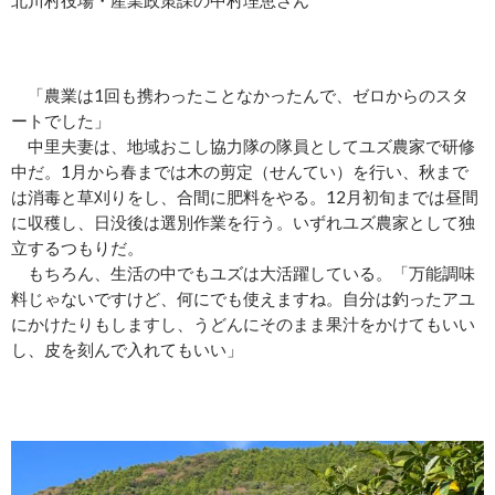
北川村役場・産業政策課の中村理恵さん
「農業は1回も携わったことなかったんで、ゼロからのスタ
ートでした」
中里夫妻は、地域おこし協力隊の隊員としてユズ農家で研修
中だ。1月から春までは木の剪定（せんてい）を行い、秋まで
は消毒と草刈りをし、合間に肥料をやる。12月初旬までは昼間
に収穫し、日没後は選別作業を行う。いずれユズ農家として独
立するつもりだ。
もちろん、生活の中でもユズは大活躍している。「万能調味
料じゃないですけど、何にでも使えますね。自分は釣ったアユ
にかけたりもしますし、うどんにそのまま果汁をかけてもいい
し、皮を刻んで入れてもいい」