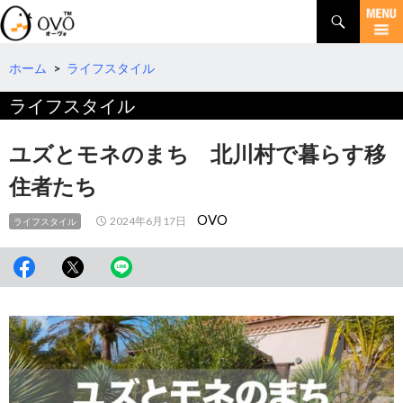
検
索
コ
ン
テ
ホーム
>
ライフスタイル
ン
ライフスタイル
ツ
へ
移
ユズとモネのまち 北川村で暮らす移
動
住者たち
OVO
2024年6月17日
ライフスタイル