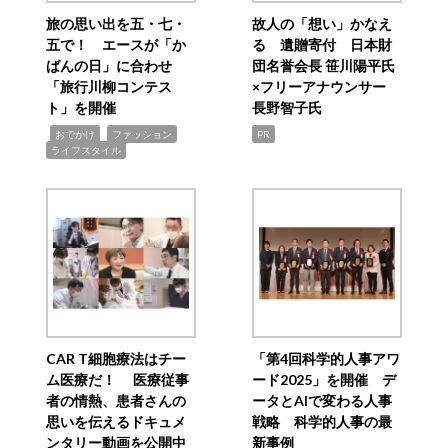
旅の思い出を五・七・
故人の「想い」かなえ
五で！ エースが「か
る 遺贈寄付 日本財
ばんの日」に合わせ
団名誉会長 笹川陽平氏
「旅行川柳コンテス
×フリーアナウンサー
ト」を開催
長野智子氏
,
,
,
おでかけ
ファッション
PR
ライフスタイル
CAR T細胞療法はチー
「第4回科学的人事アワ
ム医療だ！ 医療従事
ード2025」を開催 デ
者の情熱、患者さんの
ータとAIで変わる人事
思いを伝えるドキュメ
戦略 科学的人事の最
ンタリー動画を公開中
新事例