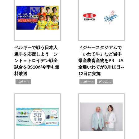
ベルギーで戦う日本人
ドジャースタジアムで
選手を応援しよう シ
「いわて牛」など岩手
ント＝トロイデン戦全
県産農畜産物をPR JA
試合をBS10が今季も無
全農いわてが8月10日～
料放送
12日に実施
,
,
,
スポーツ
スポーツ
ビジネス