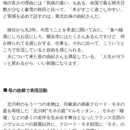
地の良さの理由には「気候の違い」もある。全国で最も晴天日
数が少なく豪雪の秋田と比べて、「冬がすごく過ごしやすい」
と実感を込めて話すのは、東北出身の由紀さんだ。
移住から丸2年。今思うことを率直に聞いてみた。「食べ物
屋にしろお店にしろ、横浜市にはたくさんあるんですけど、何
か縛られてる感じがする、仕事も。それに比べて、こういうと
ころで生活していると自由を感じられる」
夫について来た形の由紀さんも満足している。「人生がガラ
ッと変わるから、いい刺激になります」
母の故郷で表現活動
北川村のもう一つの名物は、印象派の画家クロード・モネの
庭を再現した「北川村“モネの庭”マルモッタン」。モネが「睡
蓮」などの多くの名作を生み出す舞台となったフランス北部の
ジヴェルニーの庭園以外に、クロード・モネ財団に「モネ」の