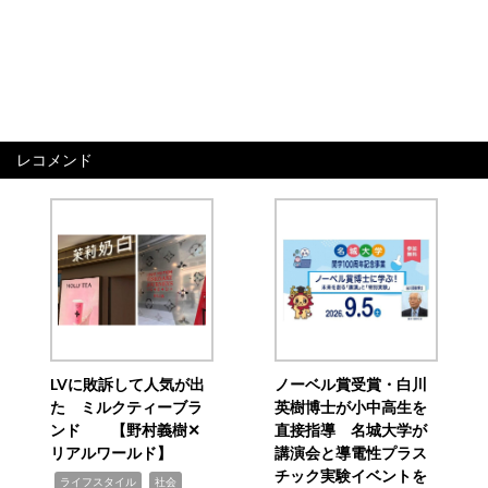
レコメンド
LVに敗訴して人気が出
ノーベル賞受賞・白川
た ミルクティーブラ
英樹博士が小中高生を
ンド 【野村義樹✕
直接指導 名城大学が
リアルワールド】
講演会と導電性プラス
チック実験イベントを
,
,
ライフスタイル
社会