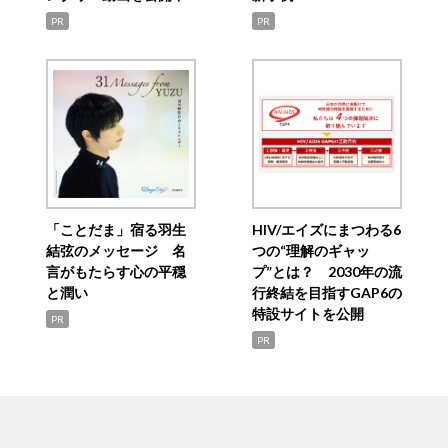
PR
PR
「ことだま」宿る羽生
HIV/エイズにまつわる6
結弦のメッセージ 名
つの“理解のギャッ
言がもたらす心の平穏
プ”とは？ 2030年の流
と潤い
行終結を目指すGAP6の
特設サイトを公開
PR
PR