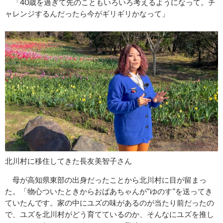
「40歳を過ぎて先のこともいろいろ考えるようになって。チ
ャレンジするんだったら今がギリギリかなって」
北川村に移住してきた長友美智子さん
母が高知県東部の出身だったことから北川村に目が留まっ
た。「物心ついたときからおばあちゃんが“ゆのす”を送ってき
ていたんです。家の中にユズの味があるのが当たり前だったの
で、ユズを北川村がどう育てているのか、そんなにユズを推し