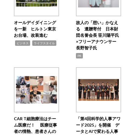
オールデイダイニング
故人の「想い」かなえ
を一新 ヒルトン東京
る 遺贈寄付 日本財
お台場、改装進む
団名誉会長 笹川陽平氏
×フリーアナウンサー
,
,
ビジネス
ライフスタイル
長野智子氏
PR
CAR T細胞療法はチー
「第4回科学的人事アワ
ム医療だ！ 医療従事
ード2025」を開催 デ
者の情熱、患者さんの
ータとAIで変わる人事