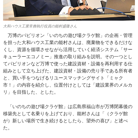
大和ハウス工業常務執行役員の能村盛隆さん
万博のパビリオン「いのちの遊び場クラゲ館」の企画・管理
を担った大和ハウス工業の能村さんは、廃棄物をできるだけな
くし、資源を循環させながら活用していく経済システム「サー
キューラーエコノミー」推進の取り組みを説明。その一つとし
てパビリオンなど万博で使った建設資材・設備を再利用する仕
組みとして立ち上げた、建設資材・設備の売り手である所有者
と、買い手をつなげるリユースマッチングサイト「ミャク
市！」の内容を紹介し、位置付けとしては「建設業界のメルカ
リ」を目指した、とした。
「いのちの遊び場クラゲ館」は広島県福山市が万博閉幕後の
移築先として名乗りを上げており、能村さんは「（クラゲ館
が）新しい場所で生き続けるとしたら、望外の喜び」と述べ
た。