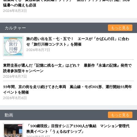
猛暑への備えも必須
2026年8月3日
カルチャー
もっと見る
旅の思い出を五・七・五で！ エースが「かばんの日」に合わ
せ「旅行川柳コンテスト」を開催
2026年8月7日
東野圭吾が選んだ「記憶に残る一文」はどれ？ 最新作『永遠の記憶』発売で
読者参加型キャンペーン
2026年8月7日
55年間、京の街を走り続けてきた車両 嵐山線・モボ301形、運行開始55周年
イベントを開催
2026年8月6日
動画
もっと見る
「100歳現役」目指すシニア1500人が集結 マンション管理代
務員イベント「うぇるねすシップ」
2026年8月4日