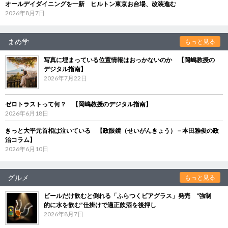
オールデイダイニングを一新 ヒルトン東京お台場、改装進む
2026年8月7日
まめ学
もっと見る
写真に埋まっている位置情報はおっかないのか 【岡嶋教授の
デジタル指南】
2026年7月22日
ゼロトラストって何？ 【岡嶋教授のデジタル指南】
2026年6月18日
きっと大平元首相は泣いている 【政眼鏡（せいがんきょう）－本田雅俊の政
治コラム】
2026年6月10日
グルメ
もっと見る
ビールだけ飲むと倒れる「ふらつくビアグラス」発売 “強制
的に水を飲む”仕掛けで適正飲酒を後押し
2026年8月7日