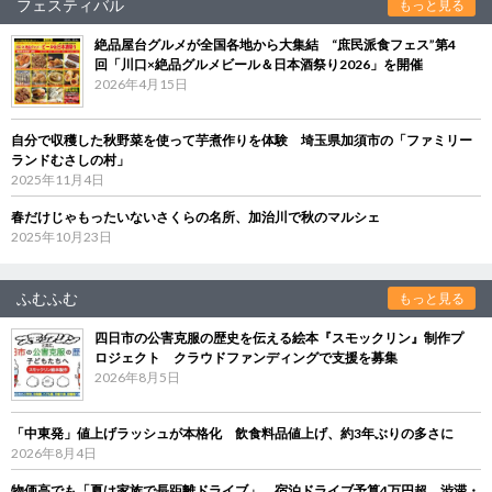
フェスティバル
もっと見る
絶品屋台グルメが全国各地から大集結 “庶民派食フェス”第4
回「川口×絶品グルメビール＆日本酒祭り2026」を開催
2026年4月15日
自分で収穫した秋野菜を使って芋煮作りを体験 埼玉県加須市の「ファミリー
ランドむさしの村」
2025年11月4日
春だけじゃもったいないさくらの名所、加治川で秋のマルシェ
2025年10月23日
ふむふむ
もっと見る
四日市の公害克服の歴史を伝える絵本『スモックリン』制作プ
ロジェクト クラウドファンディングで支援を募集
2026年8月5日
「中東発」値上げラッシュが本格化 飲食料品値上げ、約3年ぶりの多さに
2026年8月4日
物価高でも「夏は家族で長距離ドライブ」 宿泊ドライブ予算4万円超、渋滞・