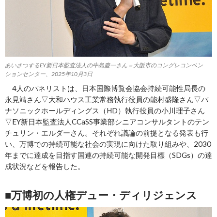
あいさつするEY新日本監査法人の牛島慶一さん＝大阪市のコングレコンベン
ションセンター、2025年10月3日
4人のパネリストは、日本国際博覧会協会持続可能性局長の
永見靖さん▽大和ハウス工業常務執行役員の能村盛隆さん▽パ
ナソニックホールディングス（HD）執行役員の小川理子さん
▽EY新日本監査法人CCaSS事業部シニアコンサルタントのテン
チュリン・エルダーさん。それぞれ議論の前提となる発表も行
い、万博での持続可能な社会の実現に向けた取り組みや、2030
年までに達成を目指す国連の持続可能な開発目標（SDGs）の達
成状況などを報告した。
■万博初の人権デュー・ディリジェンス