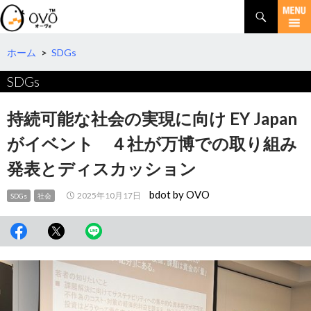
検
索
コ
ン
テ
ホーム
>
SDGs
ン
SDGs
ツ
へ
移
持続可能な社会の実現に向け EY Japan
動
がイベント ４社が万博での取り組み
発表とディスカッション
bdot by OVO
2025年10月17日
SDGs
社会