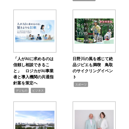
「人がAIに求めるのは
日野川の風を感じて絶
信頼し相談できるこ
品ジビエも満喫 鳥取
と」 ロジカがAI事業
のサイクリングイベン
者と導入機関の共通指
ト
針案を策定へ
,
スポーツ
,
,
デジもの
ビジネス