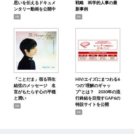
思いを伝えるドキュメ
戦略 科学的人事の最
ンタリー動画を公開中
新事例
PR
PR
「ことだま」宿る羽生
HIV/エイズにまつわる6
結弦のメッセージ 名
つの“理解のギャッ
言がもたらす心の平穏
プ”とは？ 2030年の流
と潤い
行終結を目指すGAP6の
特設サイトを公開
PR
PR