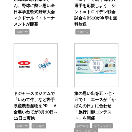
ん、野球に熱い思い全
選手を応援しよう シ
日本学童軟式野球大会
ント＝トロイデン戦全
マクドナルド・トーナ
試合をBS10が今季も無
メントが開幕
料放送
,
,
スポーツ
スポーツ
ドジャースタジアムで
旅の思い出を五・七・
「いわて牛」など岩手
五で！ エースが「か
県産農畜産物をPR JA
ばんの日」に合わせ
全農いわてが8月10日～
「旅行川柳コンテス
12日に実施
ト」を開催
,
,
,
,
,
スポーツ
ビジネス
おでかけ
ファッション
ライフスタイル