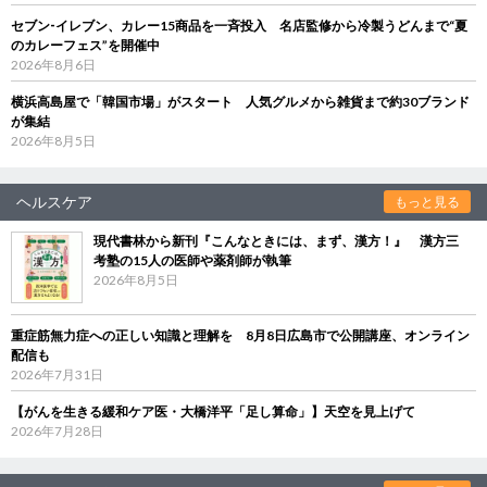
セブン‐イレブン、カレー15商品を一斉投入 名店監修から冷製うどんまで“夏
のカレーフェス”を開催中
2026年8月6日
横浜高島屋で「韓国市場」がスタート 人気グルメから雑貨まで約30ブランド
が集結
2026年8月5日
ヘルスケア
もっと見る
現代書林から新刊『こんなときには、まず、漢方！』 漢方三
考塾の15人の医師や薬剤師が執筆
2026年8月5日
重症筋無力症への正しい知識と理解を 8月8日広島市で公開講座、オンライン
配信も
2026年7月31日
【がんを生きる緩和ケア医・大橋洋平「足し算命」】天空を見上げて
2026年7月28日