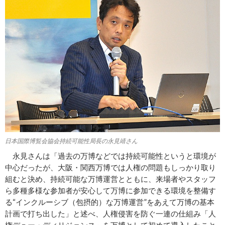
日本国際博覧会協会持続可能性局長の永見靖さん
永見さんは「過去の万博などでは持続可能性というと環境が
中心だったが、大阪・関西万博では人権の問題もしっかり取り
組むと決め、持続可能な万博運営とともに、来場者やスタッフ
ら多種多様な参加者が安心して万博に参加できる環境を整備す
る“インクルーシブ（包摂的）な万博運営”をあえて万博の基本
計画で打ち出した」と述べ、人権侵害を防ぐ一連の仕組み「人
権デュー・ディリジェンス」を万博として初めて導入したこと