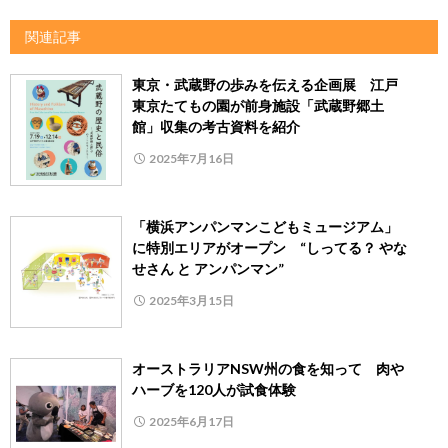
関連記事
東京・武蔵野の歩みを伝える企画展 江戸
東京たてもの園が前身施設「武蔵野郷土
館」収集の考古資料を紹介
2025年7月16日
「横浜アンパンマンこどもミュージアム」
に特別エリアがオープン “しってる？ やな
せさん と アンパンマン”
2025年3月15日
オーストラリアNSW州の食を知って 肉や
ハーブを120人が試食体験
2025年6月17日