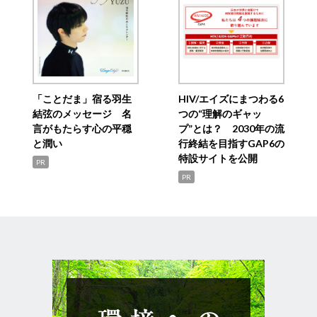
「ことだま」宿る羽生
HIV/エイズにまつわる6
結弦のメッセージ 名
つの“理解のギャッ
言がもたらす心の平穏
プ”とは？ 2030年の流
と潤い
行終結を目指すGAP6の
特設サイトを公開
PR
PR