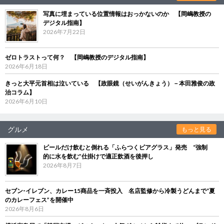
写真に埋まっている位置情報はおっかないのか 【岡嶋教授の
デジタル指南】
2026年7月22日
ゼロトラストって何？ 【岡嶋教授のデジタル指南】
2026年6月18日
きっと大平元首相は泣いている 【政眼鏡（せいがんきょう）－本田雅俊の政
治コラム】
2026年6月10日
グルメ
もっと見る
ビールだけ飲むと倒れる「ふらつくビアグラス」発売 “強制
的に水を飲む”仕掛けで適正飲酒を後押し
2026年8月7日
セブン‐イレブン、カレー15商品を一斉投入 名店監修から冷製うどんまで“夏
のカレーフェス”を開催中
2026年8月6日