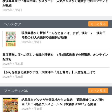
横浜高島屋で「韓国市場」がスタート 人気グルメから雑貨まで約30ブランド
が集結
2026年8月5日
ヘルスケア
もっと見る
現代書林から新刊『こんなときには、まず、漢方！』 漢方三
考塾の15人の医師や薬剤師が執筆
2026年8月5日
重症筋無力症への正しい知識と理解を 8月8日広島市で公開講座、オンライン
配信も
2026年7月31日
【がんを生きる緩和ケア医・大橋洋平「足し算命」】天空を見上げて
2026年7月28日
フェスティバル
もっと見る
絶品屋台グルメが全国各地から大集結 “庶民派食フェス”第4
回「川口×絶品グルメビール＆日本酒祭り2026」を開催
2026年4月15日