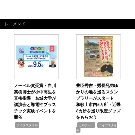
レコメンド
ノーベル賞受賞・白川
豊臣秀吉・秀長兄弟ゆ
英樹博士が小中高生を
かりの地を巡るスタン
直接指導 名城大学が
プラリーがスタート
講演会と導電性プラス
和歌山市内5カ所・近畿
チック実験イベントを
6カ所を巡り限定グッズ
開催
をもらおう
,
,
,
ライフスタイル
カルチャー
ライフスタイ
ル