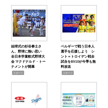
始球式の杉谷拳士さ
ベルギーで戦う日本人
ん、野球に熱い思い
選手を応援しよう シ
全日本学童軟式野球大
ント＝トロイデン戦全
会 マクドナルド・トー
試合をBS10が今季も無
ナメントが開幕
料放送
,
,
スポーツ
スポーツ