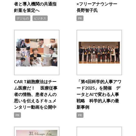
者と導入機関の共通指
×フリーアナウンサー
針案を策定へ
長野智子氏
,
,
デジもの
ビジネス
PR
CAR T細胞療法はチー
「第4回科学的人事アワ
ム医療だ！ 医療従事
ード2025」を開催 デ
者の情熱、患者さんの
ータとAIで変わる人事
思いを伝えるドキュメ
戦略 科学的人事の最
ンタリー動画を公開中
新事例
PR
PR