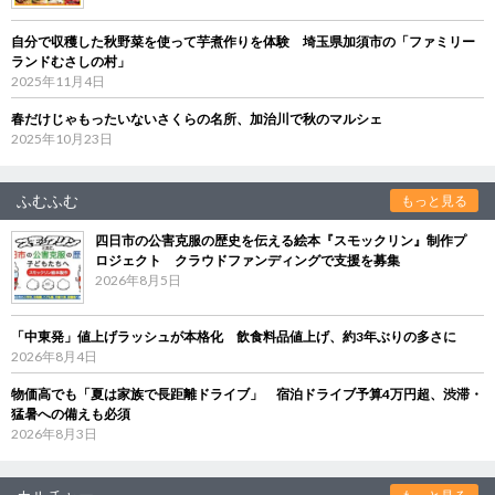
自分で収穫した秋野菜を使って芋煮作りを体験 埼玉県加須市の「ファミリー
ランドむさしの村」
2025年11月4日
春だけじゃもったいないさくらの名所、加治川で秋のマルシェ
2025年10月23日
ふむふむ
もっと見る
四日市の公害克服の歴史を伝える絵本『スモックリン』制作プ
ロジェクト クラウドファンディングで支援を募集
2026年8月5日
「中東発」値上げラッシュが本格化 飲食料品値上げ、約3年ぶりの多さに
2026年8月4日
物価高でも「夏は家族で長距離ドライブ」 宿泊ドライブ予算4万円超、渋滞・
猛暑への備えも必須
2026年8月3日