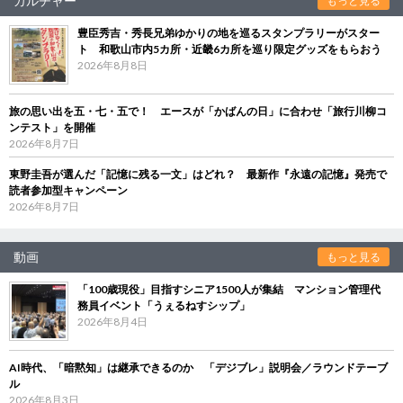
カルチャー
もっと見る
豊臣秀吉・秀長兄弟ゆかりの地を巡るスタンプラリーがスター
ト 和歌山市内5カ所・近畿6カ所を巡り限定グッズをもらおう
2026年8月8日
旅の思い出を五・七・五で！ エースが「かばんの日」に合わせ「旅行川柳コ
ンテスト」を開催
2026年8月7日
東野圭吾が選んだ「記憶に残る一文」はどれ？ 最新作『永遠の記憶』発売で
読者参加型キャンペーン
2026年8月7日
動画
もっと見る
「100歳現役」目指すシニア1500人が集結 マンション管理代
務員イベント「うぇるねすシップ」
2026年8月4日
AI時代、「暗黙知」は継承できるのか 「デジブレ」説明会／ラウンドテーブ
ル
2026年8月3日