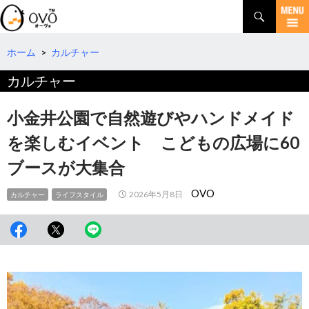
検
索
コ
ン
テ
ホーム
>
カルチャー
ン
カルチャー
ツ
へ
移
小金井公園で自然遊びやハンドメイド
動
を楽しむイベント こどもの広場に60
ブースが大集合
OVO
2026年5月8日
カルチャー
ライフスタイル