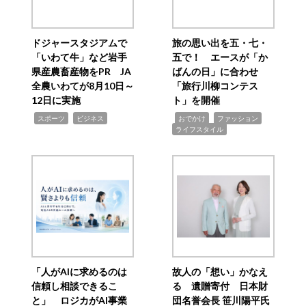
ドジャースタジアムで
旅の思い出を五・七・
「いわて牛」など岩手
五で！ エースが「か
県産農畜産物をPR JA
ばんの日」に合わせ
全農いわてが8月10日～
「旅行川柳コンテス
12日に実施
ト」を開催
,
,
,
,
,
スポーツ
ビジネス
おでかけ
ファッション
ライフスタイル
「人がAIに求めるのは
故人の「想い」かなえ
信頼し相談できるこ
る 遺贈寄付 日本財
と」 ロジカがAI事業
団名誉会長 笹川陽平氏