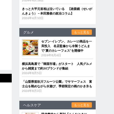
2026年6月18日
きっと大平元首相は泣いている 【政眼鏡（せいが
んきょう）－本田雅俊の政治コラム】
2026年6月10日
グルメ
もっと見る
セブン‐イレブン、カレー15商品を一
斉投入 名店監修から冷製うどんま
で“夏のカレーフェス”を開催中
2026年8月6日
横浜高島屋で「韓国市場」がスタート 人気グルメ
から雑貨まで約30ブランドが集結
2026年8月5日
「山梨県笛吹川フルーツ公園」でサマーフェス 富
士山を眺めながら水遊び、季節限定の桃のかき氷も
2026年8月3日
ヘルスケア
もっと見る