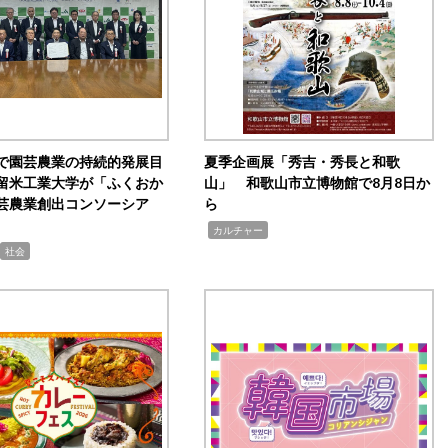
で園芸農業の持続的発展目
夏季企画展「秀吉・秀長と和歌
留米工業大学が「ふくおか
山」 和歌山市立博物館で8月8日か
芸農業創出コンソーシア
ら
,
カルチャー
社会