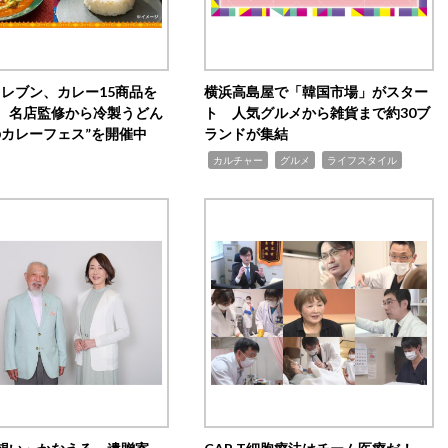
イレブン、カレー15商品を
横浜高島屋で「韓国市場」がスター
 名店監修から冷製うどん
ト 人気グルメから雑貨まで約30ブ
のカレーフェス”を開催中
ランドが集結
,
,
,
カルチャー
グルメ
ライフスタイル