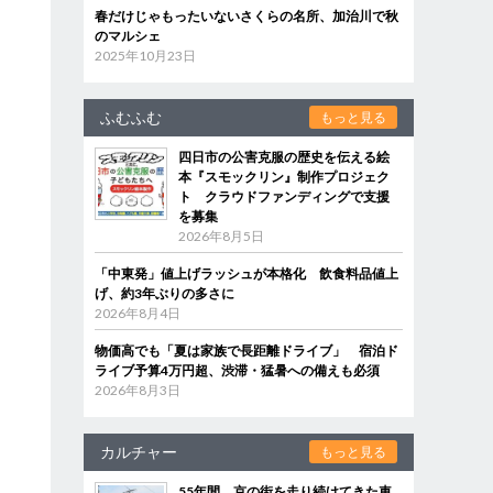
春だけじゃもったいないさくらの名所、加治川で秋
のマルシェ
2025年10月23日
ふむふむ
もっと見る
四日市の公害克服の歴史を伝える絵
本『スモックリン』制作プロジェク
ト クラウドファンディングで支援
を募集
2026年8月5日
「中東発」値上げラッシュが本格化 飲食料品値上
げ、約3年ぶりの多さに
2026年8月4日
物価高でも「夏は家族で長距離ドライブ」 宿泊ド
ライブ予算4万円超、渋滞・猛暑への備えも必須
2026年8月3日
カルチャー
もっと見る
55年間、京の街を走り続けてきた車