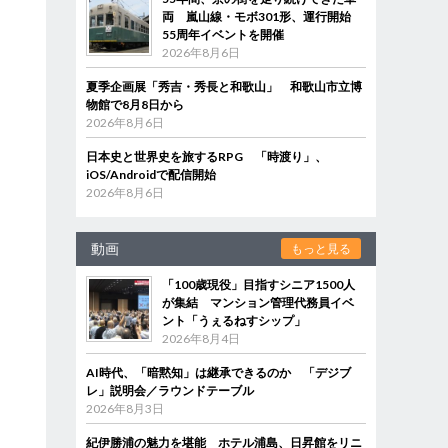
両 嵐山線・モボ301形、運行開始
55周年イベントを開催
2026年8月6日
夏季企画展「秀吉・秀長と和歌山」 和歌山市立博
物館で8月8日から
2026年8月6日
日本史と世界史を旅するRPG 「時渡り」、
iOS/Androidで配信開始
2026年8月6日
動画
もっと見る
「100歳現役」目指すシニア1500人
が集結 マンション管理代務員イベ
ント「うぇるねすシップ」
2026年8月4日
AI時代、「暗黙知」は継承できるのか 「デジブ
レ」説明会／ラウンドテーブル
2026年8月3日
紀伊勝浦の魅力を堪能 ホテル浦島、日昇館をリニ