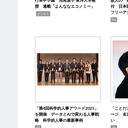
行革甲子園 沼尾波子 東洋大学教
故人の「
授 連載「よんななエコノミー」
付 日本
フリーア
,
ビジネス
PR
「第4回科学的人事アワード2025」
「ことだ
を開催 データとAIで変わる人事戦
ージ 名
略 科学的人事の最新事例
い
PR
PR