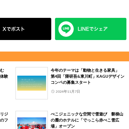
しむ
今年のテーマは「動物と生きる家具」
体験
第4回「隈研吾&東川町」KAGUデザイン
コンペの募集スタート
2024年11月7日
リジ
べこジェニックな空間で雪遊び 磐梯山
のフ
の麓のホテルに「でっこら赤べこ雪広
」
場」オープン