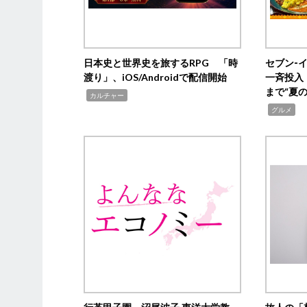
日本史と世界史を旅するRPG 「時
セブン‐
渡り」、iOS/Androidで配信開始
一斉投入
まで“夏
,
カルチャー
,
グルメ