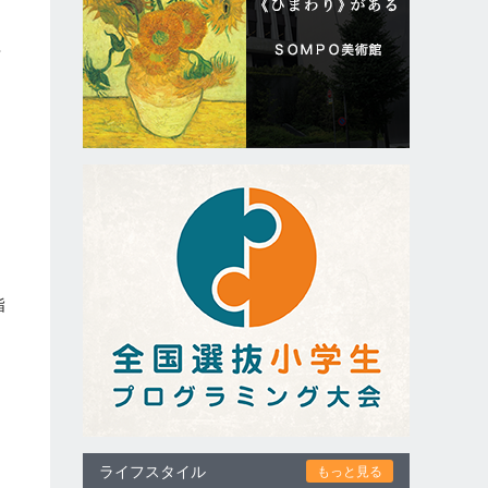
や
さ
・
カ
指
ライフスタイル
もっと見る