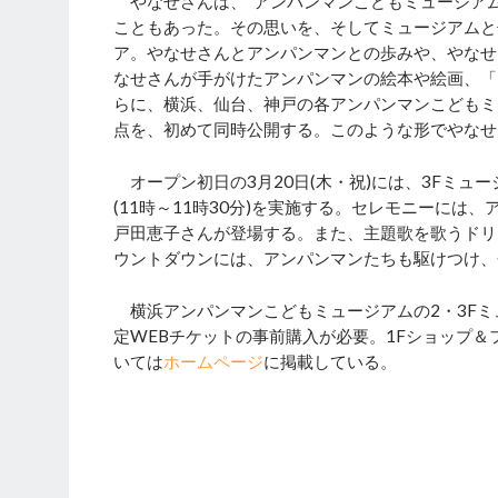
やなせさんは、“アンパンマンこどもミュージアム
こともあった。その思いを、そしてミュージアムと
ア。やなせさんとアンパンマンとの歩みや、やなせ
なせさんが手がけたアンパンマンの絵本や絵画、「
らに、横浜、仙台、神戸の各アンパンマンこどもミ
点を、初めて同時公開する。このような形でやなせ
オープン初日の3月20日(木・祝)には、3Fミュ
(11時～11時30分)を実施する。セレモニーに
戸田恵子さんが登場する。また、主題歌を歌うドリ
ウントダウンには、アンパンマンたちも駆けつけ、
横浜アンパンマンこどもミュージアムの2・3Fミュー
定WEBチケットの事前購入が必要。1Fショップ
いては
ホームページ
に掲載している。