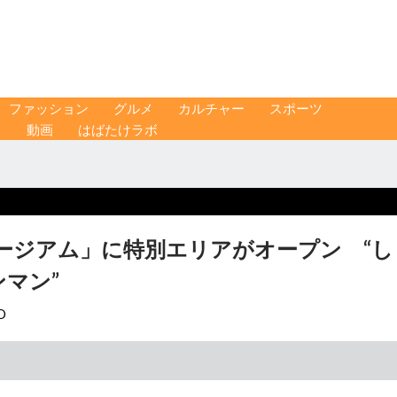
ファッション
グルメ
カルチャー
スポーツ
ス
動画
はばたけラボ
ージアム」に特別エリアがオープン “し
ンマン”
O