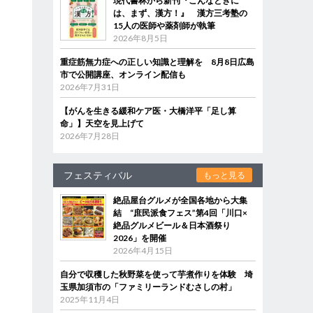
現代書林から新刊『こんなときに
は、まず、漢方！』 漢方三考塾の
15人の医師や薬剤師が執筆
2026年8月5日
重症筋無力症への正しい知識と理解を 8月8日広島
市で公開講座、オンライン配信も
2026年7月31日
【がんを生きる緩和ケア医・大橋洋平「足し算
命」】天空を見上げて
2026年7月28日
フェスティバル
もっと見る
絶品屋台グルメが全国各地から大集
結 “庶民派食フェス”第4回「川口×
絶品グルメビール＆日本酒祭り
2026」を開催
2026年4月15日
自分で収穫した秋野菜を使って芋煮作りを体験 埼
玉県加須市の「ファミリーランドむさしの村」
2025年11月4日