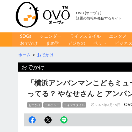
OVO [オーヴォ]
話題の情報を発信するサイト
コンテンツへ移動
検
SDGs
ジェンダー
ライフスタイル
エンタメ
索
おでかけ
まめ学
デジもの
ペット
ビジネ
ホーム
>
おでかけ
おでかけ
「横浜アンパンマンこどもミュ
ってる？ やなせさん と アンパ
OV
2025年3月15日
おでかけ
カルチャー
ライフスタイル