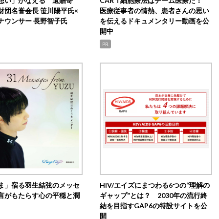
想い」かなえる 遺贈寄
CAR T細胞療法はチーム医療だ！
財団名誉会長 笹川陽平氏×
医療従事者の情熱、患者さんの思い
ナウンサー 長野智子氏
を伝えるドキュメンタリー動画を公
開中
PR
ま」宿る羽生結弦のメッセ
HIV/エイズにまつわる6つの“理解の
言がもたらす心の平穏と潤
ギャップ”とは？ 2030年の流行終
結を目指すGAP6の特設サイトを公
開