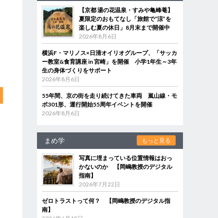
【京都 湯の花温泉・すみや亀峰菴】
夏限定のおもてなし「旅館で“涼”を
楽しむ夏の休日」8月末まで開催中
2026年8月6日
横浜F・マリノス×日清オイリオグループ、「サッカ
ー教室&食育講座 in 宮崎」を開催 小学1年生～3年
生の身体づくりをサポート
2026年8月6日
55年間、京の街を走り続けてきた車両 嵐山線・モ
ボ301形、運行開始55周年イベントを開催
2026年8月6日
まめ学
もっと見る
写真に埋まっている位置情報はおっ
かないのか 【岡嶋教授のデジタル
指南】
2026年7月22日
ゼロトラストって何？ 【岡嶋教授のデジタル指
南】