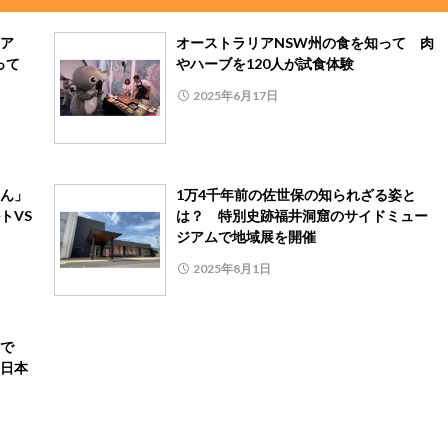
ア
オーストラリアNSW州の食を知って 肉
って
やハーブを120人が試食体験
2025年6月17日
ん」
1万4千年前の佐世保の知られざる姿と
トVS
は？ 特別史跡福井洞窟のサイドミュー
ジアムで地域展を開催
2025年8月1日
で
日本