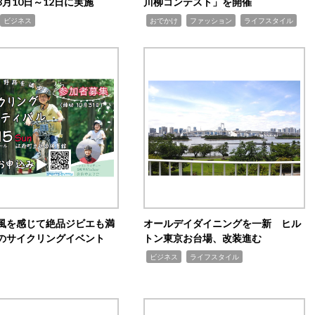
月10日～12日に実施
川柳コンテスト」を開催
,
,
,
ビジネス
おでかけ
ファッション
ライフスタイル
風を感じて絶品ジビエも満
オールデイダイニングを一新 ヒル
のサイクリングイベント
トン東京お台場、改装進む
,
,
ビジネス
ライフスタイル