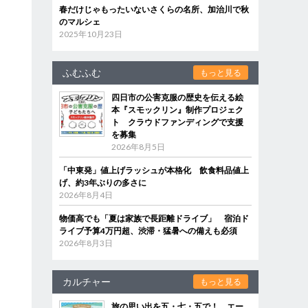
春だけじゃもったいないさくらの名所、加治川で秋
のマルシェ
2025年10月23日
ふむふむ
もっと見る
四日市の公害克服の歴史を伝える絵
本『スモックリン』制作プロジェク
ト クラウドファンディングで支援
を募集
2026年8月5日
「中東発」値上げラッシュが本格化 飲食料品値上
げ、約3年ぶりの多さに
2026年8月4日
物価高でも「夏は家族で長距離ドライブ」 宿泊ド
ライブ予算4万円超、渋滞・猛暑への備えも必須
2026年8月3日
カルチャー
もっと見る
旅の思い出を五・七・五で！ エー