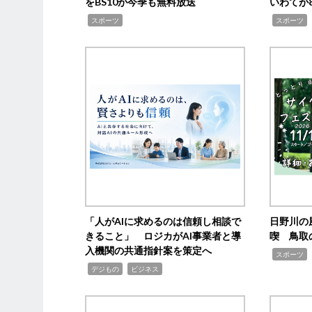
をBS10が今季も無料放送
いわてが8
,
,
,
スポーツ
スポーツ
「人がAIに求めるのは信頼し相談で
日野川の
きること」 ロジカがAI事業者と導
喫 鳥取
入機関の共通指針案を策定へ
,
スポーツ
,
,
デジもの
ビジネス