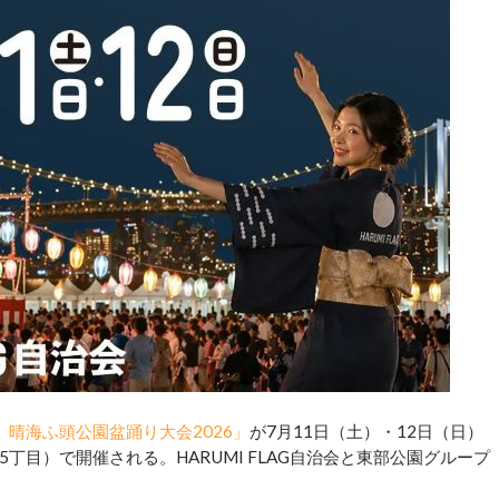
 晴海ふ頭公園盆踊り大会2026」
が7月11日（土）・12日（日）
目）で開催される。HARUMI FLAG自治会と東部公園グループ