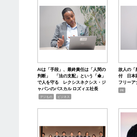
AIは「手段」、最終責任は「人間の
故人の「
判断」 「法の支配」という「傘」
付 日本
で人を守る レクシスネクシス・ジ
フリーア
ャパンのパスカル ロズィエ社長
PR
,
,
デジもの
ビジネス