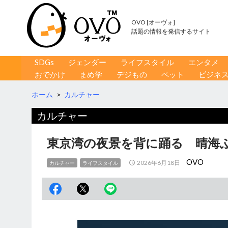
OVO [オーヴォ]
話題の情報を発信するサイト
コンテンツへ移動
検
SDGs
ジェンダー
ライフスタイル
エンタメ
索
おでかけ
まめ学
デジもの
ペット
ビジネ
ホーム
>
カルチャー
カルチャー
東京湾の夜景を背に踊る 晴海
OVO
2026年6月18日
カルチャー
ライフスタイル