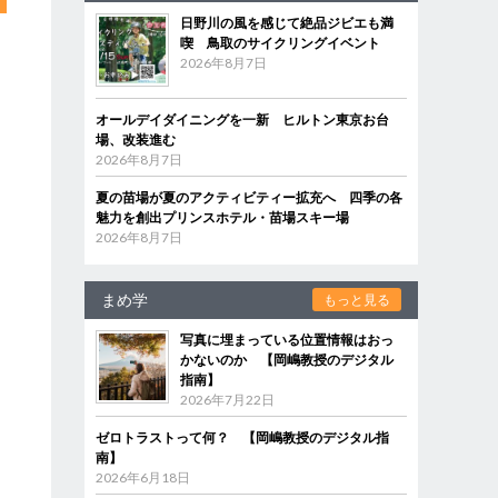
日野川の風を感じて絶品ジビエも満
喫 鳥取のサイクリングイベント
2026年8月7日
オールデイダイニングを一新 ヒルトン東京お台
場、改装進む
2026年8月7日
夏の苗場が夏のアクティビティー拡充へ 四季の各
魅力を創出プリンスホテル・苗場スキー場
2026年8月7日
まめ学
もっと見る
写真に埋まっている位置情報はおっ
かないのか 【岡嶋教授のデジタル
指南】
2026年7月22日
ゼロトラストって何？ 【岡嶋教授のデジタル指
南】
2026年6月18日