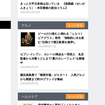
きっと大平元首相は泣いている 【政眼鏡（せいが
んきょう）－本田雅俊の政治コラム】
2026年6月10日
グルメ
もっと見る
ビールだけ飲むと倒れる「ふらつく
ビアグラス」発売 “強制的に水を飲
む”仕掛けで適正飲酒を後押し
2026年8月7日
セブン‐イレブン、カレー15商品を一斉投入 名店
監修から冷製うどんまで“夏のカレーフェス”を開催
中
2026年8月6日
横浜高島屋で「韓国市場」がスタート 人気グルメ
から雑貨まで約30ブランドが集結
2026年8月5日
ヘルスケア
もっと見る
現代書林から新刊『こんなときに