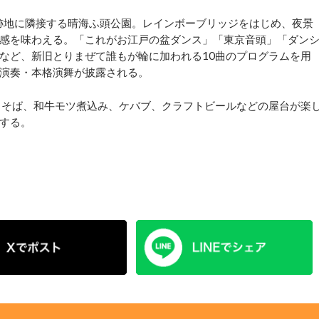
跡地に隣接する晴海ふ頭公園。レインボーブリッジをはじめ、夜景
感を味わえる。「これがお江戸の盆ダンス」「東京音頭」「ダン
など、新旧とりまぜて誰もが輪に加われる10曲のプログラムを用
演奏・本格演舞が披露される。
きそば、和牛モツ煮込み、ケバブ、クラフトビールなどの屋台が楽
する。