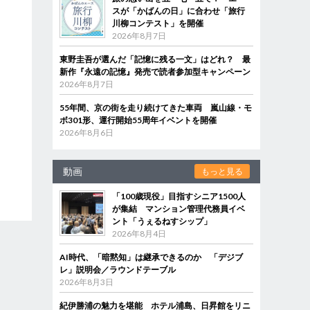
スが「かばんの日」に合わせ「旅行
川柳コンテスト」を開催
2026年8月7日
東野圭吾が選んだ「記憶に残る一文」はどれ？ 最
新作『永遠の記憶』発売で読者参加型キャンペーン
2026年8月7日
55年間、京の街を走り続けてきた車両 嵐山線・モ
ボ301形、運行開始55周年イベントを開催
2026年8月6日
動画
もっと見る
「100歳現役」目指すシニア1500人
が集結 マンション管理代務員イベ
ント「うぇるねすシップ」
2026年8月4日
AI時代、「暗黙知」は継承できるのか 「デジブ
レ」説明会／ラウンドテーブル
2026年8月3日
紀伊勝浦の魅力を堪能 ホテル浦島、日昇館をリニ