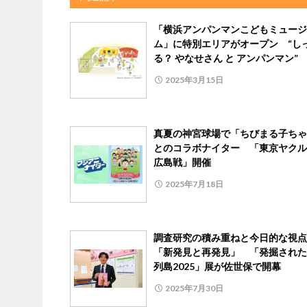
「横浜アンパンマンこどもミュージ
ム」に特別エリアがオープン “し
る？ やなせさん と アンパンマン”
2025年3月15日
真夏の神宮球場で「ちびまる子ちゃ
とのコラボナイター 「東京ヤクル
広島戦」開催
2025年7月18日
調査研究の積み重ねと今日的な視点
「新発見と再発見」 「発掘された
列島2025」展が佐世保で開幕
2025年7月30日