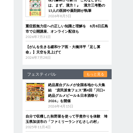
は、まず、漢方！』 漢方三考塾の
15人の医師や薬剤師が執筆
2026年8月5日
重症筋無力症への正しい知識と理解を 8月8日広島
市で公開講座、オンライン配信も
2026年7月31日
【がんを生きる緩和ケア医・大橋洋平「足し算
命」】天空を見上げて
2026年7月28日
フェスティバル
もっと見る
絶品屋台グルメが全国各地から大集
結 “庶民派食フェス”第4回「川口×
絶品グルメビール＆日本酒祭り
2026」を開催
2026年4月15日
自分で収穫した秋野菜を使って芋煮作りを体験 埼
玉県加須市の「ファミリーランドむさしの村」
2025年11月4日