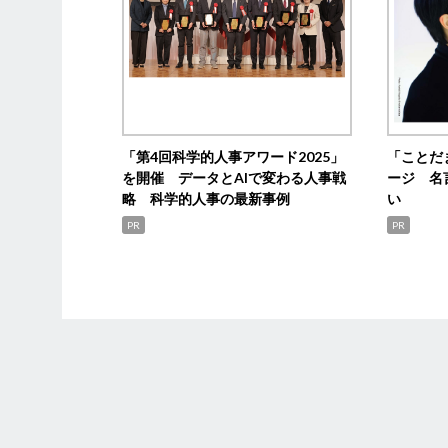
「第4回科学的人事アワード2025」
「ことだ
を開催 データとAIで変わる人事戦
ージ 名
略 科学的人事の最新事例
い
PR
PR