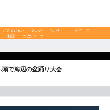
ファッション
グルメ
カルチャー
スポーツ
ス
動画
はばたけラボ
ふ頭で海辺の盆踊り大会