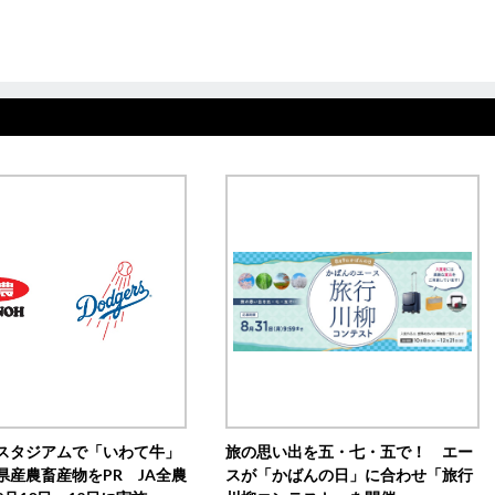
スタジアムで「いわて牛」
旅の思い出を五・七・五で！ エー
県産農畜産物をPR JA全農
スが「かばんの日」に合わせ「旅行