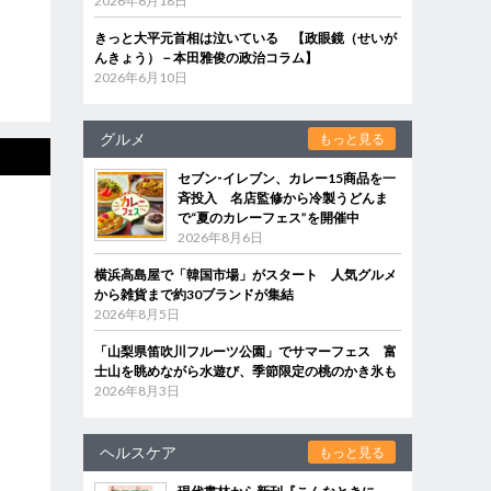
2026年6月18日
きっと大平元首相は泣いている 【政眼鏡（せいが
んきょう）－本田雅俊の政治コラム】
2026年6月10日
グルメ
もっと見る
セブン‐イレブン、カレー15商品を一
斉投入 名店監修から冷製うどんま
で“夏のカレーフェス”を開催中
2026年8月6日
横浜高島屋で「韓国市場」がスタート 人気グルメ
から雑貨まで約30ブランドが集結
2026年8月5日
「山梨県笛吹川フルーツ公園」でサマーフェス 富
士山を眺めながら水遊び、季節限定の桃のかき氷も
2026年8月3日
ヘルスケア
もっと見る