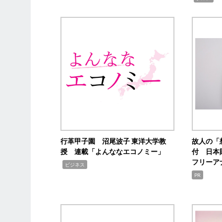
行革甲子園 沼尾波子 東洋大学教
故人の「
授 連載「よんななエコノミー」
付 日本
フリーア
,
ビジネス
PR