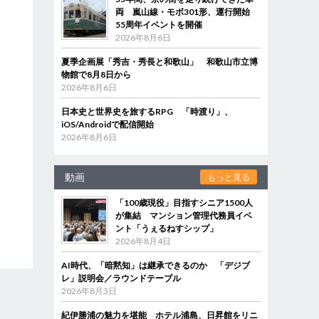
両 嵐山線・モボ301形、運行開始
55周年イベントを開催
2026年8月6日
夏季企画展「秀吉・秀長と和歌山」 和歌山市立博
物館で8月8日から
2026年8月6日
日本史と世界史を旅するRPG 「時渡り」、
iOS/Androidで配信開始
2026年8月6日
動画
もっと見る
「100歳現役」目指すシニア1500人
が集結 マンション管理代務員イベ
ント「うぇるねすシップ」
2026年8月4日
AI時代、「暗黙知」は継承できるのか 「デジブ
レ」説明会／ラウンドテーブル
2026年8月3日
紀伊勝浦の魅力を堪能 ホテル浦島、日昇館をリニ