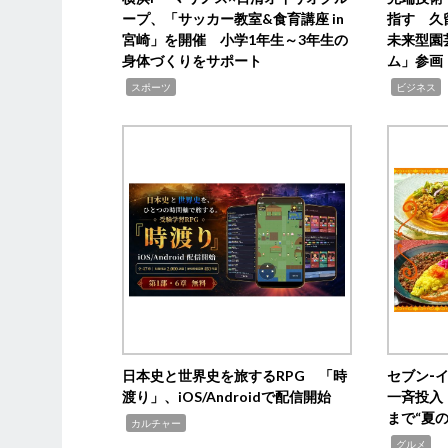
ープ、「サッカー教室&食育講座 in
指す 久
宮崎」を開催 小学1年生～3年生の
未来型園
身体づくりをサポート
ム」参画
,
,
,
スポーツ
ビジネス
日本史と世界史を旅するRPG 「時
セブン‐
渡り」、iOS/Androidで配信開始
一斉投入
まで“夏
,
カルチャー
,
グルメ