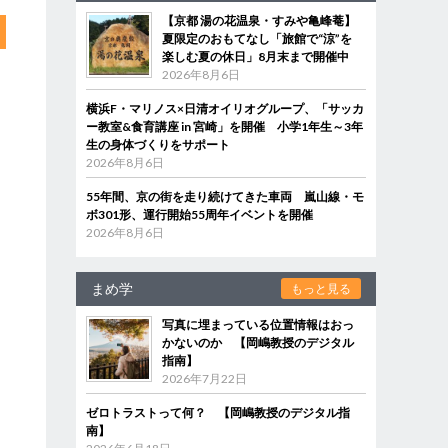
【京都 湯の花温泉・すみや亀峰菴】
夏限定のおもてなし「旅館で“涼”を
楽しむ夏の休日」8月末まで開催中
2026年8月6日
横浜F・マリノス×日清オイリオグループ、「サッカ
ー教室&食育講座 in 宮崎」を開催 小学1年生～3年
生の身体づくりをサポート
2026年8月6日
55年間、京の街を走り続けてきた車両 嵐山線・モ
ボ301形、運行開始55周年イベントを開催
2026年8月6日
まめ学
もっと見る
写真に埋まっている位置情報はおっ
かないのか 【岡嶋教授のデジタル
指南】
2026年7月22日
ゼロトラストって何？ 【岡嶋教授のデジタル指
南】