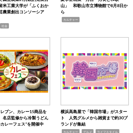
留米工業大学が「ふくおか
山」 和歌山市立博物館で8月8日か
芸農業創出コンソーシア
ら
,
カルチャー
社会
イレブン、カレー15商品を
横浜高島屋で「韓国市場」がスター
 名店監修から冷製うどん
ト 人気グルメから雑貨まで約30ブ
のカレーフェス”を開催中
ランドが集結
,
,
,
カルチャー
グルメ
ライフスタイル