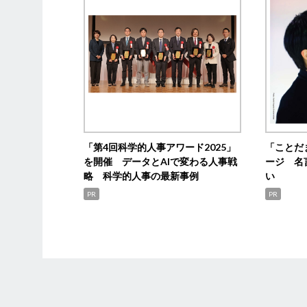
「第4回科学的人事アワード2025」
「ことだ
を開催 データとAIで変わる人事戦
ージ 名
略 科学的人事の最新事例
い
PR
PR