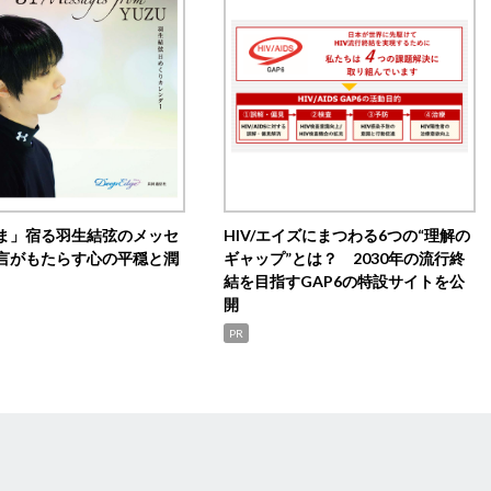
ま」宿る羽生結弦のメッセ
HIV/エイズにまつわる6つの“理解の
言がもたらす心の平穏と潤
ギャップ”とは？ 2030年の流行終
結を目指すGAP6の特設サイトを公
開
PR