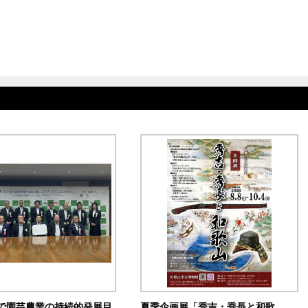
で園芸農業の持続的発展目
夏季企画展「秀吉・秀長と和歌