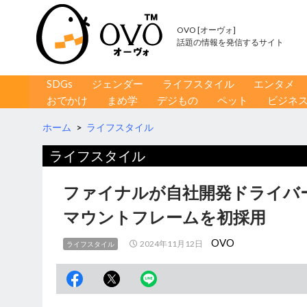
OVO [オーヴォ]
話題の情報を発信するサイト
コンテンツへ移動
検
SDGs
ジェンダー
ライフスタイル
エンタメ
索
おでかけ
まめ学
デジもの
ペット
ビジネ
ホーム
>
ライフスタイル
ライフスタイル
ファイナルが自社開発ドライバ
マウントフレームを初採用
OVO
2024年11月12日
ライフスタイル