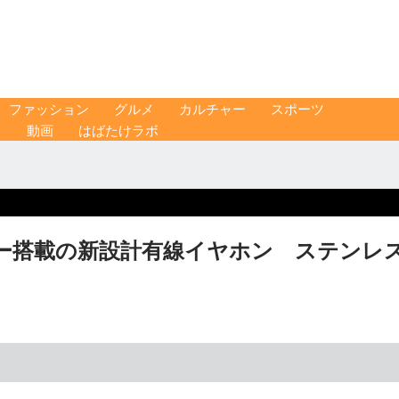
ファッション
グルメ
カルチャー
スポーツ
ス
動画
はばたけラボ
ー搭載の新設計有線イヤホン ステンレ