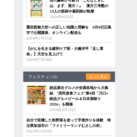
現代書林から新刊『こんなときに
は、まず、漢方！』 漢方三考塾の
15人の医師や薬剤師が執筆
2026年8月5日
重症筋無力症への正しい知識と理解を 8月8日広島
市で公開講座、オンライン配信も
2026年7月31日
【がんを生きる緩和ケア医・大橋洋平「足し算
命」】天空を見上げて
2026年7月28日
フェスティバル
もっと見る
絶品屋台グルメが全国各地から大集
結 “庶民派食フェス”第4回「川口×
絶品グルメビール＆日本酒祭り
2026」を開催
2026年4月15日
自分で収穫した秋野菜を使って芋煮作りを体験 埼
玉県加須市の「ファミリーランドむさしの村」
2025年11月4日