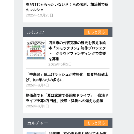
春だけじゃもったいないさくらの名所、加治川で秋
のマルシェ
2025年10月23日
ふむふむ
もっと見る
四日市の公害克服の歴史を伝える絵
本『スモックリン』制作プロジェク
ト クラウドファンディングで支援
を募集
2026年8月5日
「中東発」値上げラッシュが本格化 飲食料品値上
げ、約3年ぶりの多さに
2026年8月4日
物価高でも「夏は家族で長距離ドライブ」 宿泊ド
ライブ予算4万円超、渋滞・猛暑への備えも必須
2026年8月3日
カルチャー
もっと見る
55年間、京の街を走り続けてきた車