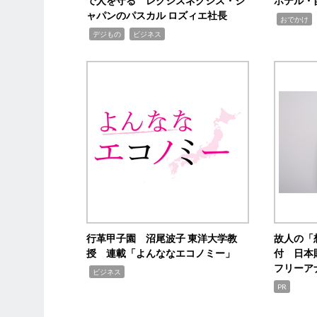
で人を守る レクシスネクシス・ジ
ホテル・
ャパンのパスカル ロズィエ社長
,
,
おでかけ
,
,
デジもの
ビジネス
行革甲子園 沼尾波子 東洋大学教
故人の「
授 連載「よんななエコノミー」
付 日本
フリーア
,
ビジネス
PR