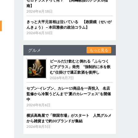
ゼロトラストって何？ 【岡嶋教授のデジタル指
南】
2026年6月18日
きっと大平元首相は泣いている 【政眼鏡（せいが
んきょう）－本田雅俊の政治コラム】
2026年6月10日
グルメ
もっと見る
ビールだけ飲むと倒れる「ふらつく
ビアグラス」発売 “強制的に水を飲
む”仕掛けで適正飲酒を後押し
2026年8月7日
セブン‐イレブン、カレー15商品を一斉投入 名店
監修から冷製うどんまで“夏のカレーフェス”を開催
中
2026年8月6日
横浜高島屋で「韓国市場」がスタート 人気グルメ
から雑貨まで約30ブランドが集結
2026年8月5日