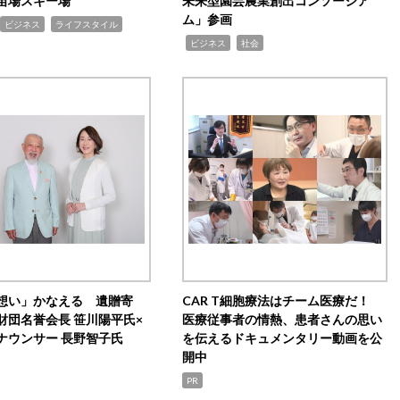
苗場スキー場
未来型園芸農業創出コンソーシア
ム」参画
,
ビジネス
ライフスタイル
,
,
ビジネス
社会
想い」かなえる 遺贈寄
CAR T細胞療法はチーム医療だ！
財団名誉会長 笹川陽平氏×
医療従事者の情熱、患者さんの思い
ナウンサー 長野智子氏
を伝えるドキュメンタリー動画を公
開中
PR