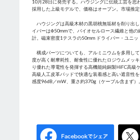
10月28日に発売する。ハウジングに伝統工芸を
採用した上級モデルで、価格はオープン。市場推定価
ハウジングは高級木材の黒胡桃無垢材を削り出し
イバーはΦ50mmで、バイオセルロース繊維と他
計。磁束密度1テスラの50mm ドライバー・ユニ
構成パーツについても、アルミニウムを多用して
度が高く耐摩耗性、耐食性に優れたロジウムメッキ
り優れた導電性を発揮する高機能純銅製HiFC高
高級人工皮革パッドで快適な装着感と高い遮音性を
感度96dB／mW、重さ約370g（ケーブル含まず）