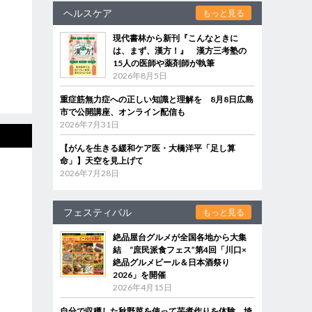
ヘルスケア
もっと見る
現代書林から新刊『こんなときに
は、まず、漢方！』 漢方三考塾の
15人の医師や薬剤師が執筆
2026年8月5日
重症筋無力症への正しい知識と理解を 8月8日広島
市で公開講座、オンライン配信も
2026年7月31日
【がんを生きる緩和ケア医・大橋洋平「足し算
命」】天空を見上げて
2026年7月28日
フェスティバル
もっと見る
絶品屋台グルメが全国各地から大集
結 “庶民派食フェス”第4回「川口×
絶品グルメビール＆日本酒祭り
2026」を開催
2026年4月15日
自分で収穫した秋野菜を使って芋煮作りを体験 埼