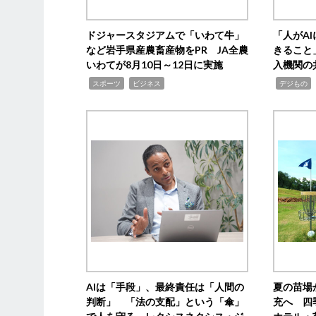
ドジャースタジアムで「いわて牛」
「人がA
など岩手県産農畜産物をPR JA全農
きること
いわてが8月10日～12日に実施
入機関の
,
,
,
,
スポーツ
ビジネス
デジもの
AIは「手段」、最終責任は「人間の
夏の苗場
判断」 「法の支配」という「傘」
充へ 四