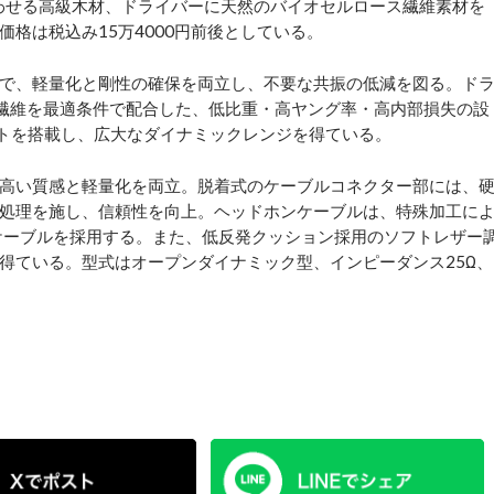
思わせる高級木材、ドライバーに天然のバイオセルロース繊維素材を
格は税込み15万4000円前後としている。
で、軽量化と剛性の確保を両立し、不要な共振の低減を図る。ド
の繊維を最適条件で配合した、低比重・高ヤング率・高内部損失の設
ットを搭載し、広大なダイナミックレンジを得ている。
高い質感と軽量化を両立。脱着式のケーブルコネクター部には、
処理を施し、信頼性を向上。ヘッドホンケーブルは、特殊加工に
級ケーブルを採用する。また、低反発クッション採用のソフトレザー
得ている。型式はオープンダイナミック型、インピーダンス25Ω、
。