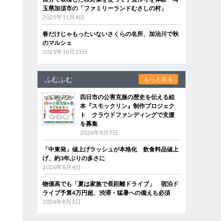
玉県加須市の「ファミリーランドむさしの村」
2025年11月4日
春だけじゃもったいないさくらの名所、加治川で秋
のマルシェ
2025年10月23日
ふむふむ
もっと見る
四日市の公害克服の歴史を伝える絵
本『スモックリン』制作プロジェク
ト クラウドファンディングで支援
を募集
2026年8月5日
「中東発」値上げラッシュが本格化 飲食料品値上
げ、約3年ぶりの多さに
2026年8月4日
物価高でも「夏は家族で長距離ドライブ」 宿泊ド
ライブ予算4万円超、渋滞・猛暑への備えも必須
2026年8月3日