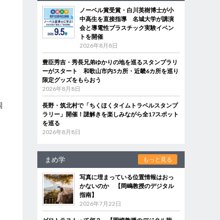
ノーベル賞受賞・白川英樹博士が小
中高生を直接指導 名城大学が講演
会と導電性プラスチック実験イベン
ラ
トを開催
2026年8月8日
豊臣秀吉・秀長兄弟ゆかりの地を巡るスタンプラリ
ーがスタート 和歌山市内5カ所・近畿6カ所を巡り
限定グッズをもらおう
硬
2026年8月8日
よ
調
長野・筑北村で「ちくほくタイムトラベルスタンプ
ラリー」開催！謎解きを楽しみながら全17スポット
を巡る
2026年8月8日
まめ学
もっと見る
写真に埋まっている位置情報はおっ
かないのか 【岡嶋教授のデジタル
指南】
2026年7月22日