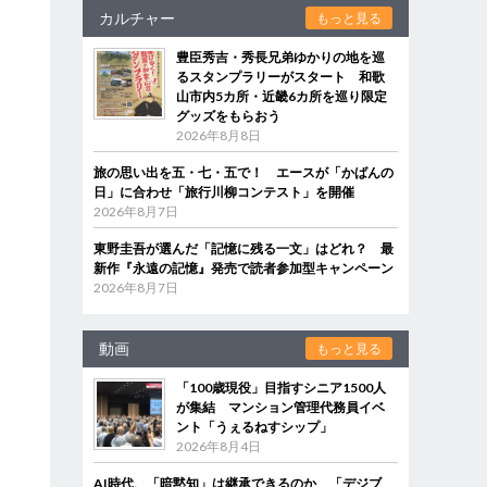
カルチャー
もっと見る
豊臣秀吉・秀長兄弟ゆかりの地を巡
るスタンプラリーがスタート 和歌
山市内5カ所・近畿6カ所を巡り限定
グッズをもらおう
2026年8月8日
旅の思い出を五・七・五で！ エースが「かばんの
日」に合わせ「旅行川柳コンテスト」を開催
2026年8月7日
東野圭吾が選んだ「記憶に残る一文」はどれ？ 最
新作『永遠の記憶』発売で読者参加型キャンペーン
2026年8月7日
動画
もっと見る
「100歳現役」目指すシニア1500人
が集結 マンション管理代務員イベ
ント「うぇるねすシップ」
2026年8月4日
AI時代、「暗黙知」は継承できるのか 「デジブ