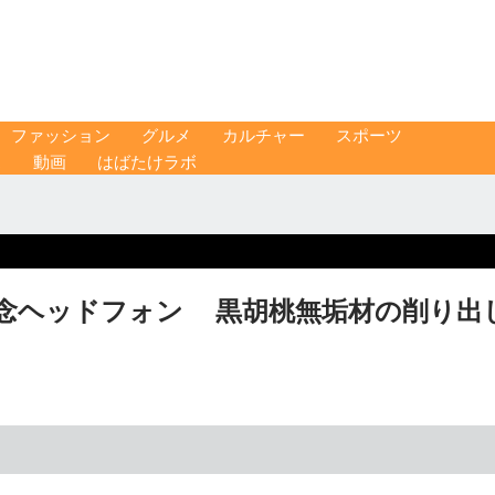
ファッション
グルメ
カルチャー
スポーツ
ス
動画
はばたけラボ
記念ヘッドフォン 黒胡桃無垢材の削り出