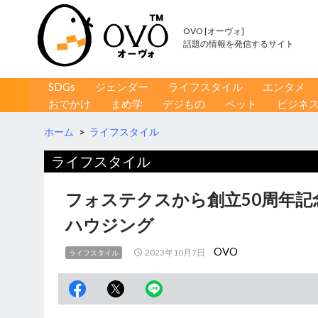
OVO [オーヴォ]
話題の情報を発信するサイト
コンテンツへ移動
検
SDGs
ジェンダー
ライフスタイル
エンタメ
索
おでかけ
まめ学
デジもの
ペット
ビジネ
ホーム
>
ライフスタイル
ライフスタイル
フォステクスから創立50周年
ハウジング
OVO
2023年10月7日
ライフスタイル