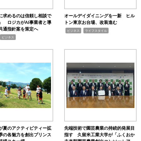
Iに求めるのは信頼し相談で
オールデイダイニングを一新 ヒル
」 ロジカがAI事業者と導
トン東京お台場、改装進む
共通指針案を策定へ
,
,
ビジネス
ライフスタイル
ビジネス
が夏のアクティビティー拡
先端技術で園芸農業の持続的発展目
季の各魅力を創出プリンス
指す 久留米工業大学が「ふくおか