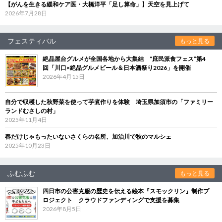
【がんを生きる緩和ケア医・大橋洋平「足し算命」】天空を見上げて
2026年7月28日
フェスティバル
もっと見る
絶品屋台グルメが全国各地から大集結 “庶民派食フェス”第4
回「川口×絶品グルメビール＆日本酒祭り2026」を開催
2026年4月15日
自分で収穫した秋野菜を使って芋煮作りを体験 埼玉県加須市の「ファミリー
ランドむさしの村」
2025年11月4日
春だけじゃもったいないさくらの名所、加治川で秋のマルシェ
2025年10月23日
ふむふむ
もっと見る
四日市の公害克服の歴史を伝える絵本『スモックリン』制作プ
ロジェクト クラウドファンディングで支援を募集
2026年8月5日