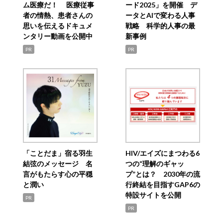
ム医療だ！ 医療従事
ード2025」を開催 デ
者の情熱、患者さんの
ータとAIで変わる人事
思いを伝えるドキュメ
戦略 科学的人事の最
ンタリー動画を公開中
新事例
PR
PR
「ことだま」宿る羽生
HIV/エイズにまつわる6
結弦のメッセージ 名
つの“理解のギャッ
言がもたらす心の平穏
プ”とは？ 2030年の流
と潤い
行終結を目指すGAP6の
特設サイトを公開
PR
PR