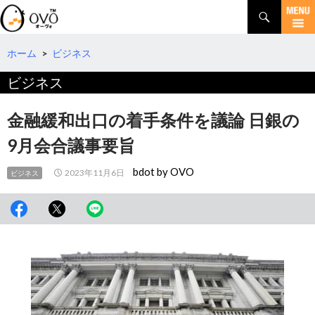
検
索
コ
ン
テ
ホーム
>
ビジネス
ン
ビジネス
ツ
へ
移
金融緩和出口の着手条件を議論 日銀の
動
9月会合議事要旨
bdot by OVO
2023年11月6日
ビジネス