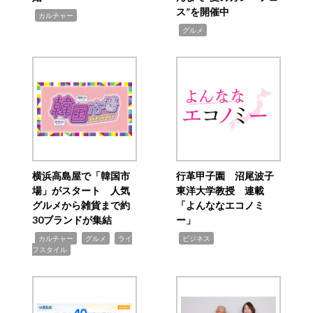
ス”を開催中
,
カルチャー
,
グルメ
横浜高島屋で「韓国市
行革甲子園 沼尾波子
場」がスタート 人気
東洋大学教授 連載
グルメから雑貨まで約
「よんななエコノミ
30ブランドが集結
ー」
,
,
,
,
カルチャー
グルメ
ライ
ビジネス
フスタイル