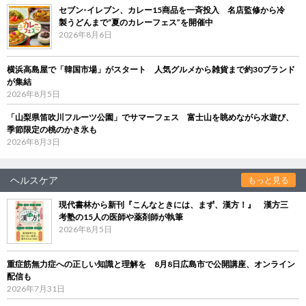
セブン‐イレブン、カレー15商品を一斉投入 名店監修から冷
製うどんまで“夏のカレーフェス”を開催中
2026年8月6日
横浜高島屋で「韓国市場」がスタート 人気グルメから雑貨まで約30ブランド
が集結
2026年8月5日
「山梨県笛吹川フルーツ公園」でサマーフェス 富士山を眺めながら水遊び、
季節限定の桃のかき氷も
2026年8月3日
ヘルスケア
もっと見る
現代書林から新刊『こんなときには、まず、漢方！』 漢方三
考塾の15人の医師や薬剤師が執筆
2026年8月5日
重症筋無力症への正しい知識と理解を 8月8日広島市で公開講座、オンライン
配信も
2026年7月31日