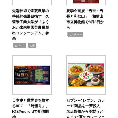
先端技術で園芸農業の
夏季企画展「秀吉・秀
持続的発展目指す 久
長と和歌山」 和歌山
留米工業大学が「ふく
市立博物館で8月8日か
おか未来型園芸農業創
ら
出コンソーシアム」参
,
カルチャー
画
,
,
ビジネス
社会
日本史と世界史を旅す
セブン‐イレブン、カレ
るRPG 「時渡り」、
ー15商品を一斉投入
iOS/Androidで配信開
名店監修から冷製うど
始
んまで“夏のカレーフェ