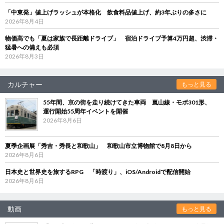
「中東発」値上げラッシュが本格化 飲食料品値上げ、約3年ぶりの多さに
2026年8月4日
物価高でも「夏は家族で長距離ドライブ」 宿泊ドライブ予算4万円超、渋滞・
猛暑への備えも必須
2026年8月3日
カルチャー
もっと見る
55年間、京の街を走り続けてきた車両 嵐山線・モボ301形、
運行開始55周年イベントを開催
2026年8月6日
夏季企画展「秀吉・秀長と和歌山」 和歌山市立博物館で8月8日から
2026年8月6日
日本史と世界史を旅するRPG 「時渡り」、iOS/Androidで配信開始
2026年8月6日
動画
もっと見る