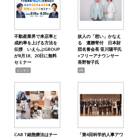
不動産業界で来店率と
故人の「想い」かなえ
成約率を上げる方法を
る 遺贈寄付 日本財
伝授 いえらぶGROUP
団名誉会長 笹川陽平氏
が8月18、20日に無料
×フリーアナウンサー
セミナー
長野智子氏
,
ビジネス
PR
CAR T細胞療法はチー
「第4回科学的人事アワ